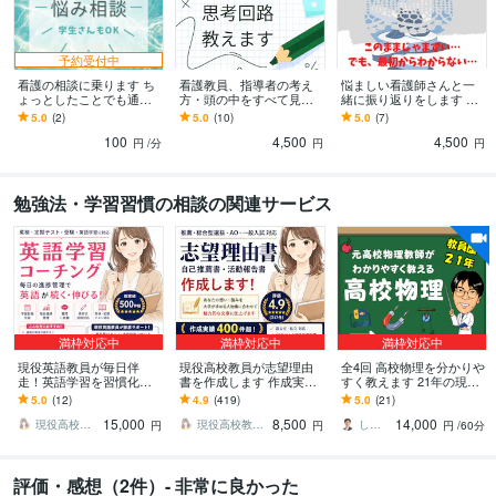
予約受付中
看護の相談に乗ります ち
看護教員、指導者の考え
悩ましい看護師さんと一
ょっとしたことでも通話
方・頭の中をすべて見せ
緒に振り返りをします あ
で相談に乗ります。
ます 「言われた意味が分
の時どうすれば良かった
5.0
(2)
5.0
(10)
5.0
(7)
からない！」手がかりさ
の？急変時対応や普段の
100
4,500
4,500
えない疑問を即解決！
悩みに答えます
円
/分
円
円
勉強法・学習習慣の相談の関連サービス
満枠対応中
満枠対応中
満枠対応中
現役英語教員が毎日伴
現役高校教員が志望理由
全4回 高校物理を分かりや
走！英語学習を習慣化し
書を作成します 作成実績4
すく教えます 21年の現場
ます 「続かないを続くに
00件超！現役高校教員に
経験の知見で理科の本質
5.0
(12)
4.9
(419)
5.0
(21)
変える」毎日の進捗管理
全てお任せください
を徹底的に深掘りしま
15,000
8,500
14,000
で学習を習慣化します
す。
現役高校教員shoko
現役高校教員shoko
しん先生 高校物理指導歴21年
円
円
円
/60分
評価・感想（2件）- 非常に良かった