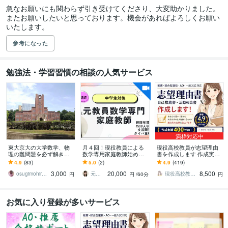
急なお願いにも関わらず引き受けてくださり、大変助かりました。

またお願いしたいと思っております。機会があればよろしくお願い
いたします。
参考になった
勉強法・学習習慣の相談の人気サービス
満枠対応中
東大京大の大学数学、物
月４回！現役教員による
現役高校教員が志望理由
理の難問題を必ず解きま
数学専用家庭教師始めま
書を作成します 作成実績4
す 大学の数学物理化学で
す 現役教員がどこで躓い
00件超！現役高校教員に
4.9
(83)
5.0
(2)
4.9
(419)
分からない問題は私に見
てるのか理解し遡って分
全てお任せください
3,000
20,000
8,500
せて下さい。
かりやすく教えます
osugimohiroto
元教員のプロ数学教師エリ先生
現役高校教員shoko
円
円
/60分
円
お気に入り登録が多いサービス