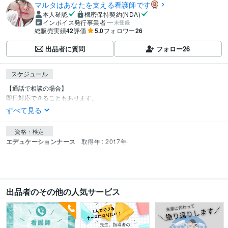
マルタはあなたを支える看護師です
本人確認
機密保持契約(NDA)
インボイス発行事業者
未登録
総販売実績
42
評価
5.0
フォロワー
26
出品者に質問
フォロー
26
スケジュール
【通話で相談の場合】

即日対応できることもあります。
すべて見る
資格・検定
エデュケーションナース
取得年 : 2017年
出品者のその他の人気サービス