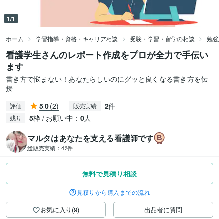
1/1
ホーム
学習指導・資格・キャリア相談
受験・学習・留学の相談
勉強
看護学生さんのレポート作成をプロが全力で手伝い
ます
書き方で悩まない！あなたらしいのにグッと良くなる書き方を伝
授
5.0
(2)
2
件
評価
販売実績
5
枠 / お願い中：
0
人
残り
マルタはあなたを支える看護師です
総販売実績：
42件
無料で見積り相談
見積りから購入までの流れ
お気に入り(9)
出品者に質問