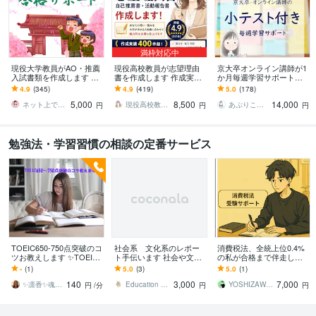
満枠対応中
現役大学教員がAO・推薦
現役高校教員が志望理由
京大卒オンライン講師が1
入試書類を作成します 現
書を作成します 作成実績4
か月毎週学習サポートし
役大学教員による出願書
00件超！現役高校教員に
ます 小テストも行う充実
4.9
(345)
4.9
(419)
5.0
(178)
類対策で、他の出願者と
全てお任せください
サポートコース
5,000
8,500
14,000
差をつけよう
ネット上でコンシェルジュ
現役高校教員shoko
あぷりこっと・学習支援
円
円
円
勉強法・学習習慣の相談の定番サービス
TOEIC650-750点突破のコ
社会系 文化系のレポー
消費税法、全統上位0.4%
ツお教えします ✨TOEIC
ト手伝います 社会や文系
の私が合格まで伴走しま
学習の遠回りを減らすス
科目に関する事であれば
す 直前期の過ごし方や凡
-
(1)
5.0
(3)
5.0
(1)
コアUPの近道伝授します
何でも相談に乗ります。
ミス対策などなんでもご
140
3,000
7,000
✨
相談ください！
✨凛香✨魂に寄り添う癒しボイス届けます✨
Education LABORATORY
YOSHIZAWA__
円
/分
円
円