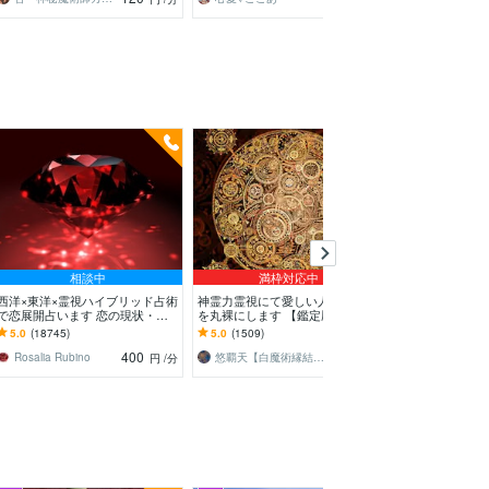
相談中
満枠対応中
西洋×東洋×霊視ハイブリッド占術
神霊力霊視にて愛しい人の気持ち
チャネリングで
で恋展開占います 恋の現状・進
を丸裸にします 【鑑定歴24年】
えるよう視てい
展❤️お相手の本心に迫ります
どんな状況だろうと幸せな運命を
われ彼の本音、
5.0
(18745)
5.0
(1509)
5.0
(12937)
貴方へ
なるあなたへ
400
1,000
Rosalia Rubino
悠覇天【白魔術縁結び】
瞳華〔まなか
円
/分
円