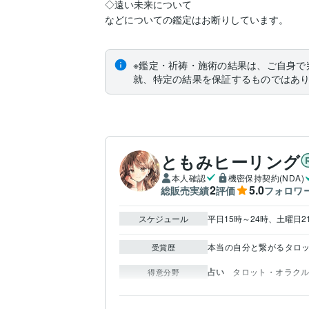
◇遠い未来について

※鑑定・祈祷・施術の結果は、ご自身で
就、特定の結果を保証するものではあ
ともみヒーリング
本人確認
機密保持契約(NDA)
2
5.0
総販売実績
評価
フォロワ
スケジュール
平日15時～24時、土曜日2
本当の自分と繋がるタロ
受賞歴
占い
タロット・オラク
得意分野