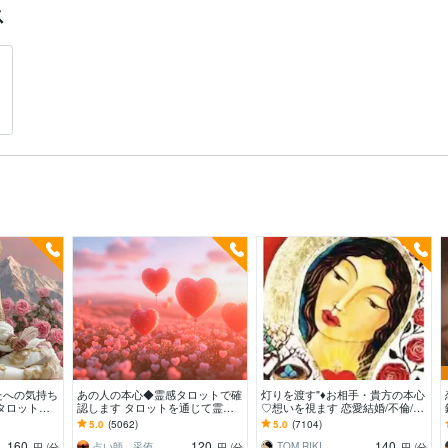
ス
たへの気持ち
あの人の本心◆霊感タロットで確
灯りを渡す"♦️お相手・貴方の本心
タロットと
認します タロットを通じて霊感
♡想いを視ます 恋愛結婚/不倫/ソ
手様の本音を
でお相手の気持ちを具体的にお伝
ウルメイト/復縁/対人/運期/子育/
5.0
(5062)
5.0
(7104)
えします。
ペット
160
120
140
占い師 采侑
TOM RIKI
円
/分
円
/分
円
/分