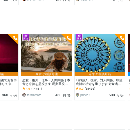
可能
今すぐ相談可能
今すぐ相談可能
霊視でお相手
恋愛・婚外・仕事・人間関係｜本
T縁結び、復縁、対人関係、願望
降りて来た
音と今後を霊視ます 現実重視の
成就の祈念を承ります 対象者の
えします。
鑑定｜本質と今後の行動を具体的
思いと状況、対象者との対話、祈
4.9
(14481)
5.0
(38436)
にお伝えします
念
360
460
500
toraramaro
prince7
円
/分
円
/分
円
/分