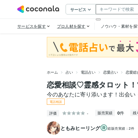
ホーム
占い
電話占い
恋愛占い
恋愛総
恋愛相談♡霊感タロット！
今のあなたに寄り添います！出会い
電話相談
0
件
-
販売実績
残
評価
ともみヒーリング
総販売実績：
2件