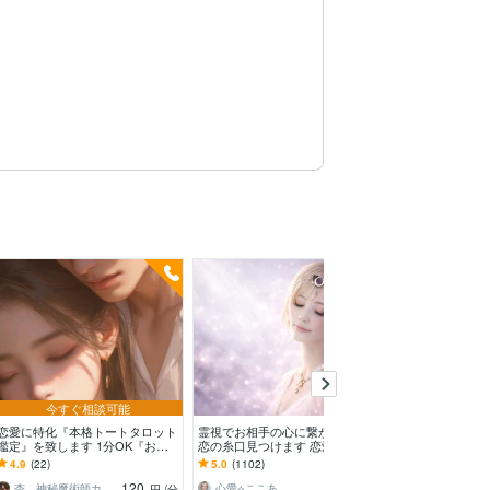
今すぐ相談可能
恋愛に特化『本格トートタロット
霊視でお相手の心に繋がり、輝く
直感タロット占
鑑定』を致します 1分OK『お気
恋の糸口見つけます 恋愛全般・
を解消します 
持ちに寄り添った恋愛鑑定』をさ
相手の本音や恋の行方を読み解
添い、共感し、
4.9
(22)
5.0
(1102)
5.0
(51)
せて頂きます♡
き、不安をやわらげます
120
140
杏 神秘魔術師カードで癒しと問題解決へ♡
心愛⟡ここあ
円
/分
円
/分