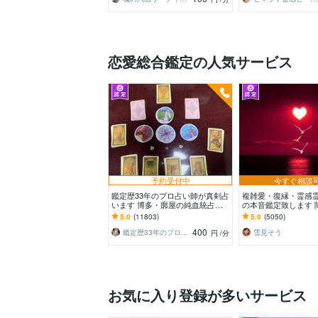
恋愛総合鑑定の人気サービス
予約受付中
今すぐ相談
鑑定歴33年のプロ占い師が真剣占
複雑愛・復縁・霊感
います 博多・廓屋の純血統占い
の本音鑑定致します 
祈願師 雷鳥
言葉をそのままお伝
5.0
(11803)
5.0
(5050)
400
鑑定歴33年のプロ占い師 雷鳥
雪見そう
円
/分
お気に入り登録が多いサービス