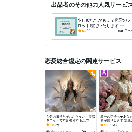
出品者のその他の人気サービ
少し疲れたかも…？恋愛のタ
ロット鑑定いたします ☆好
きな人の今の気持ちが知りた
5.0
(2)
100
円
/分
い！タロットに教えてもらお
う☆
恋愛総合鑑定の関連サービス
自分の気持ちがわからない｜霊感
相手の気持ち❤️あな
タロットで本音視ます 私は本当
を深掘りします 霊感
はどうしたいの？その答えを、あ
チャネリングでお相
5.0
(2)
5.0
(558)
なたと一緒に見つけます
深く読み取ります
100
魂の六感リーディング♦蓮華
ヒマラヤ霊感ヒーラー☆咲希（saki）
円
/分