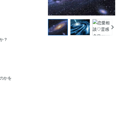
？

かを
