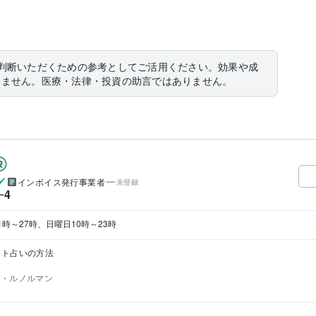
判断いただくための参考としてご活用ください。効果や成
りません。医療・法律・投資の助言ではありません。
インボイス発行事業者
未登録
4
ー
1時～27時、日曜日10時～23時
ット占いの方法
ル・ルノルマン