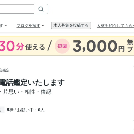
合鑑定
電話鑑定いたします
・片思い・相性・復縁
5
枠 / お願い中：
0
人
り