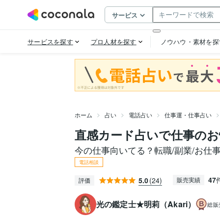
ホーム
占い
電話占い
仕事運・仕事占い
直感カード占いで仕事のお
今の仕事向いてる？転職/副業/お仕
電話相談
47
5.0
(24)
販売実績
評価
光の鑑定士★明莉（Akari）
総販