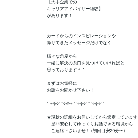
【大手企業での

キャリアアドバイザー経験】

があります！

カードからのインスピレーションや

降りてきたメッセージだけでなく

様々な角度から

一緒に解決の糸口を見つけていければと

思っております＾＾

まずはお気軽に

お話をお聞かせ下さい！

˚˙༓࿇༓˙˚˙༓࿇༓˙˚˙༓࿇༓˙˚˚˙༓࿇༓˙˚

★現状の詳細をお伺いしてから鑑定しています！
　是非安心してゆっくりお話できる環境から

　ご連絡下さいませ！ (初回目安20分〜)
