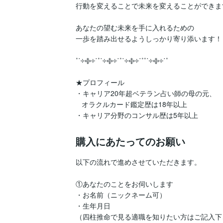
行動を変えることで未来を変えることができます
あなたの望む未来を手に入れるための

一歩を踏み出せるようしっかり寄り添います！

˚˙༓࿇༓˙˚˙༓࿇༓˙˚˙༓࿇༓˙˚˚˙༓࿇༓˙˚

★プロフィール

・キャリア20年超ベテラン占い師の母の元、

   オラクルカード鑑定歴は18年以上

購入にあたってのお願い
以下の流れで進めさせていただきます。

①あなたのことをお伺いします

・お名前（ニックネーム可）

・生年月日

（四柱推命で見る適職を知りたい方はご記入下さ