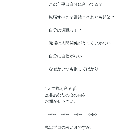
・この仕事は自分に合ってる？

・転職すべき？継続？それとも起業？

・自分の適職って？

・職場の人間関係がうまくいかない

・自分に自信がない

・なぜかいつも損してばかり…

1人で抱え込まず、

是非あなたの心の内を

お聞かせ下さい。

˚˙༓࿇༓˙˚˙༓࿇༓˙˚˙༓࿇༓˙˚˚˙༓࿇༓˙˚

私はプロの占い師ですが、
