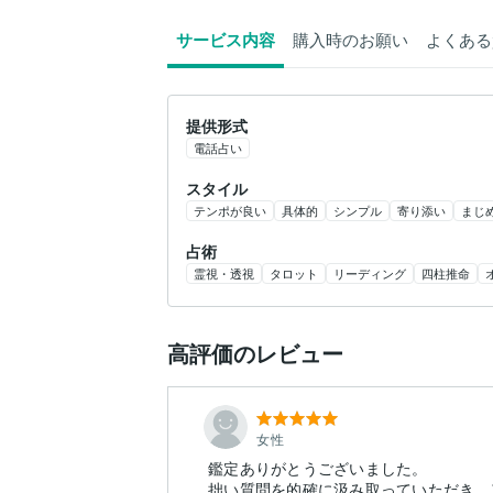
サービス内容
購入時のお願い
よくある
提供形式
電話占い
スタイル
テンポが良い
具体的
シンプル
寄り添い
まじ
占術
霊視・透視
タロット
リーディング
四柱推命
高評価のレビュー
女性
鑑定ありがとうございました。
拙い質問を的確に汲み取っていただき、