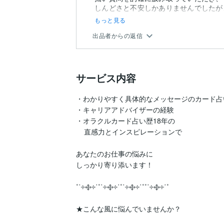
しんどさと不安しかありませんでしたが
うになりました。
もっと見る
出品者からの返信
サービス内容
・わかりやすく具体的なメッセージのカード占い
・キャリアアドバイザーの経験

・オラクルカード占い歴18年の

    直感力とインスピレーションで

あなたのお仕事の悩みに

しっかり寄り添います！

˚˙༓࿇༓˙˚˙༓࿇༓˙˚˙༓࿇༓˙˚˚˙༓࿇༓˙˚

★こんな風に悩んでいませんか？
