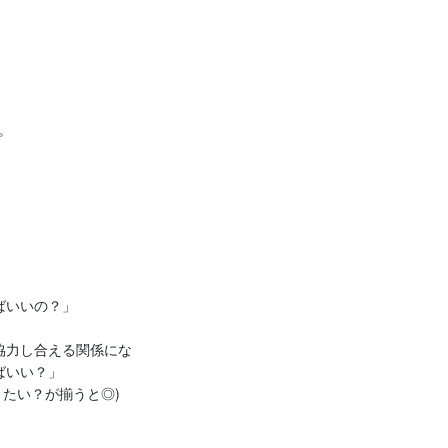




いいの？」

協力し合える関係にな
いい？」

たい？が揃うと◎)
