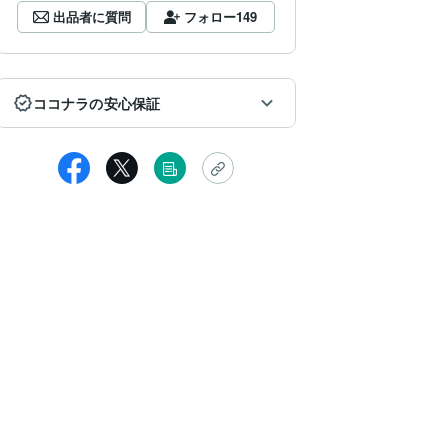
出品者に質問
フォロー
149
ココナラの安心保証
女性
りがとうございました♡
意点を意識しつつ人生全般、