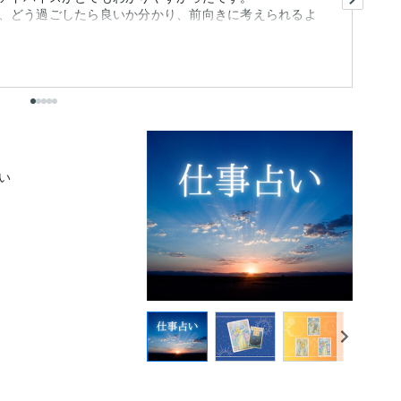
、どう過ごしたら良いか分かり、前向きに考えられるよ
生
も
出

