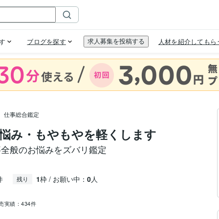
仕事総合鑑定
悩み・もやもやを軽くします
事全般のお悩みをズバリ鑑定
件
1
枠 / お願い中：
0
人
残り
売実績：
434件