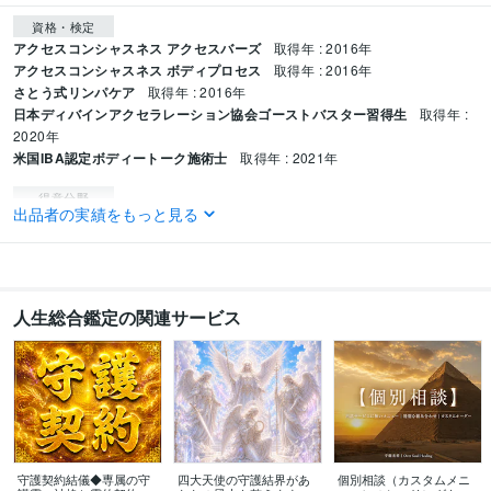
資格・検定
アクセスコンシャスネス アクセスバーズ
取得年 : 2016年
アクセスコンシャスネス ボディプロセス
取得年 : 2016年
さとう式リンパケア
取得年 : 2016年
日本ディバインアクセラレーション協会ゴーストバスター習得生
取得年 :
2020年
米国IBA認定ボディートーク施術士
取得年 : 2021年
得意分野
出品者の実績をもっと見る
占い
リーディング・ヒーリング・セラピー
ヒーリング･セラピー
人生総合鑑定の関連サービス
守護契約結儀◆専属の守
四大天使の守護結界があ
個別相談（カスタムメニ