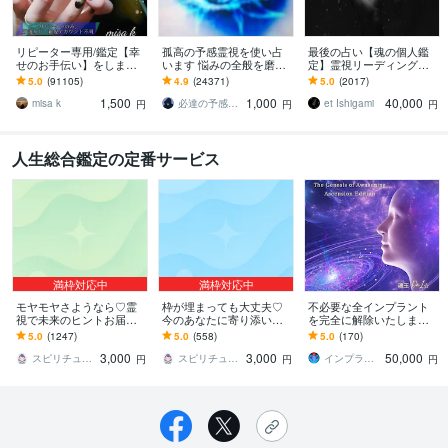
リピーター専用/鑑定【幸
孤高の予感霊視を使い占
最後の占い【魂の個人鑑
せのお手伝い】をします
います 悩みの全般を磨き
定】霊視リーディング承
☆あなた様が幸せになる
上げ、研ぎ澄ました予感
ります 運命の地図を手
5.0
(91105)
4.9
(24371)
5.0
(2017)
ための鑑定☆
より霊視により導きます
に、輝く人生を創る｜魂
1,500
1,000
40,000
の全体像を紐解く鑑定
misa k
必達の予感霊視 渡邊 潤一
et Ishigami
円
円
円
人生総合鑑定の定番サービス
満枠対応中
満枠対応中
モヤモヤさようなら♡霊
枠が埋まっても大丈夫♡
不必要な全インプラント
視で未来のヒントお届け
今のあなたに寄り添いま
を完全に解除いたします
します 悩みの整理、心の
す 今すぐ話したいあなた
インプラント全解除創始
5.0
(1247)
5.0
(558)
5.0
(170)
癒し、少しだけ前に進む
へ。満枠でも心を込めて
者 × 魂の解放・カルマ浄
3,000
3,000
50,000
きっかけに
順番にお届けします
化・能力開花
スピリチュアルナース♡さら
スピリチュアルナース♡さら
インプラント全解除創始者｜魂王DaI⭐︎
円
円
円