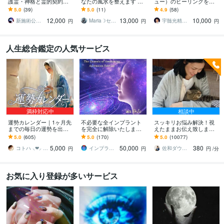
護霊・神格と霊的契約結
なたの風水を整えます 〜
ュー）のヒーリングをし
びます 守護通路の再接続
自然界の四大元素で心・
ます 既存メニューに無い
5.0
(39)
5.0
(11)
4.9
(58)
◎守護霊・神格と正式な
現実・波動バランスを修
組み合わせ・メニュー・
12,000
13,000
10,000
霊的契約を結び直す儀式
正・調整〜
その他個別の悩みに。
新施術公開→≪相手意識強制変化≫◆星桜龍
Maria☽セレスティアルマスター
宇髄光精｜オーバーソウル・ヒーリング
円
円
円
人生総合鑑定の人気サービス
満枠対応中
相談中
運勢カレンダー｜1ヶ月先
不必要な全インプラント
スッキリお悩み解決！視
までの毎日の運勢を出し
を完全に解除いたします
えたままお伝え致します
ます 30日×500字のおよそ
インプラント全解除創始
恋愛、結婚、人間関係、
5.0
(605)
5.0
(170)
5.0
(10077)
1万5千文字で細かく詳細
者 × 魂の解放・カルマ浄
仕事、人生、ペットの気
5,000
50,000
380
に記します
化・能力開花
持ち等◎祈願付き
コトハ ⸜❤︎⸝ 新サービス提供開始✨️
インプラント全解除創始者｜魂王DaI⭐︎
佐和ダウジング＆スピリットメンター
円
円
円
/分
お気に入り登録が多いサービス