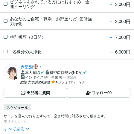
ビジネスをされている方にはおすすめ…金
＋
3,000円
運ヒーリング
あなたのご自宅・職場・お部屋など1箇所強
＋
8,000円
力浄化
＋
7,000円
特別祈願（3日間）
＋
6,000円
1名様分の大浄化
赤星漣
本人確認
機密保持契約(NDA)
インボイス発行事業者
未登録
総販売実績
24
評価
4.8
フォロワー
90
出品者に質問
フォロー
90
スケジュール
サロンを営んでおりますので、空き時間に対応させて頂きます。

産後まもない...
すべて見る