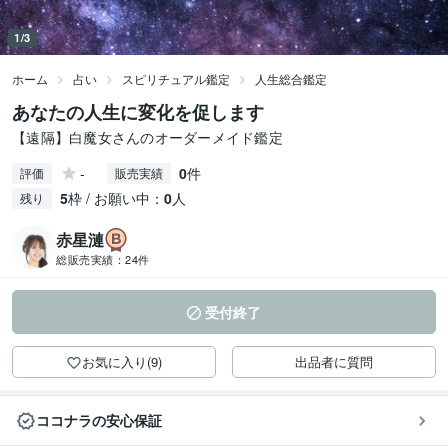
1/3
ホーム
占い
スピリチュアル鑑定
人生総合鑑定
あなたの人生に変化を促します
【遠隔】白魔女さんのオーダーメイド鑑定
-
0
件
評価
販売実績
5
枠 / お願い中：
0
人
残り
赤星漣
総販売実績：
24件
受付終了
お気に入り(9)
出品者に質問
ココナラの安心保証