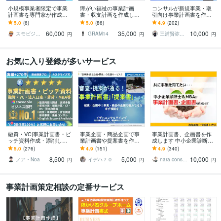
小規模事業者限定で事業
障がい福祉の事業計画
コンサルが新規事業・取
計画書を専門家が作成し
書・収支計画を作成しま
引向け事業計画書を作成
ます スモールビジネスの
す テンプレではなくあな
します 原稿無し対応・短
5.0
(6)
5.0
(86)
4.9
(202)
専門家が〝強い〟事業計
た専用。文章・数値・図
納期・修正対応：社内承
60,000
35,000
10,000
画書をつくります！
表まで一貫対応
認から取引先提示まで
スモビジ大学長｜てらもと さとし
GRAM14
三浦賢弥＠経営コンサルタント
円
円
円
お気に入り登録が多いサービス
融資・VC|事業計画書・ピ
事業企画・商品企画で事
事業計画書、企画書を作
ッチ資料作成・添削しま
業計画書や提案書を作成
成します 中小企業診断士
す 億円超の資金調達・実
します 起業・企画中:売れ
が事業計画書を作成しま
5.0
(276)
4.9
(151)
4.9
(340)
績多数 | 経営13年のプロ
る事業・商品の企画で悩
す
8,500
5,000
10,000
がサポート
んでる方まず相談を！
ノア・Noa
イデハ７０
nara consultant
円
円
円
事業計画策定相談の定番サービス