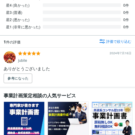
星4 (良かった)
0件
星3 (普通)
0件
星2 (悪かった)
0件
星1 (非常に悪かった)
0件
1
評価で絞り込む
件の評価
2024年7月16日
jubile
参考になった
事業計画策定相談の人気サービス