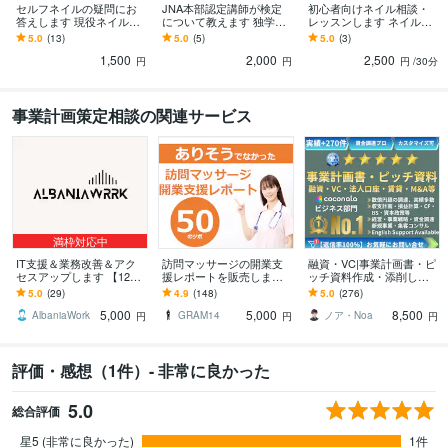
セルフネイルの疑問にお
JNA本部認定講師が検定
初心者向けネイル相談・
答えします 現役ネイル講
について教えます 独学の
レッスンします ネイルに
師がネイルの疑問やスク
方もok！ネイリスト検定
ついてのご相談、実技指
5.0
(13)
5.0
(5)
5.0
(3)
ール選びをアドバイス！
についてお答えします！
導も可能です。
1,500
2,000
2,500
円
円
円
/30分
事業計画策定相談の関連サービス
満枠対応中
IT支援＆業務改善＆アク
訪問マッサージの開業支
融資・VC|事業計画書・ピ
セスアップします 【12・
援レポートを販売します
ッチ資料作成・添削しま
13・17・21】営業・求
FC加盟前にお読みくださ
す 億円超の資金調達・実
5.0
(29)
4.9
(148)
5.0
(276)
人・内部構築対策を行い
い！ 訪問マッサージ開業
績多数 | 経営13年のプロ
5,000
5,000
8,500
ます
５０のツボ！
がサポート
AlbaniaWork
GRAM14
ノア・Noa
円
円
円
評価・感想（1件）- 非常に良かった
5.0
総合評価
星5 (非常に良かった)
1件