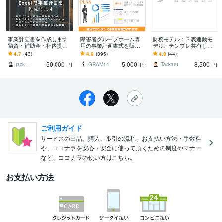
事業計画書を作成します
障害者グループホーム専
財務モデル：３表連動モ
融資・補助金・社内提
用の事業計画書式を販売
デル、テンプレ共有しま
案・新規事業に使える計
します 融資が必要ならこ
す ３表連動のオペレーシ
4.7
(43)
4.9
(395)
4.8
(44)
画書を作ります
ちら！エクセル3年分とパ
ョン・モデル、要点抑え
50,000
5,000
8,500
ワポ50枚のセット
たテンプレートです
jack__
GRAM14
Taskaru
円
円
円
ご利用ガイド
サービスの出品、購入、取引の流れ、お支払い方法・手数料
や、ココナラを安心・安全に使って頂くための制度やマナー
など、ココナラの使い方はこちら。
お支払い方法