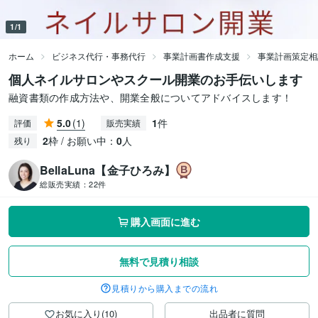
1/1
ホーム
ビジネス代行・事務代行
事業計画書作成支援
事業計画策定相
個人ネイルサロンやスクール開業のお手伝いします
融資書類の作成方法や、開業全般についてアドバイスします！
5.0
(1)
1
件
評価
販売実績
2
枠 / お願い中：
0
人
残り
BellaLuna【金子ひろみ】
総販売実績：
22件
購入画面に進む
無料で見積り相談
見積りから購入までの流れ
お気に入り(10)
出品者に質問