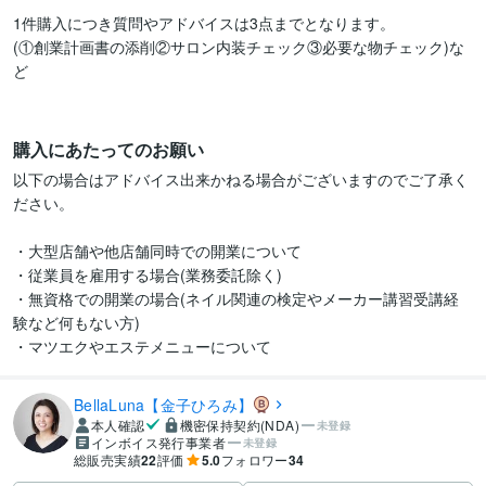
1件購入につき質問やアドバイスは3点までとなります。

(①創業計画書の添削②サロン内装チェック③必要な物チェック)な
ど

購入にあたってのお願い
以下の場合はアドバイス出来かねる場合がございますのでご了承く
ださい。

・大型店舗や他店舗同時での開業について

・従業員を雇用する場合(業務委託除く)

・無資格での開業の場合(ネイル関連の検定やメーカー講習受講経
験など何もない方)

・マツエクやエステメニューについて
BellaLuna【金子ひろみ】
本人確認
機密保持契約(NDA)
未登録
インボイス発行事業者
未登録
総販売実績
22
評価
5.0
フォロワー
34