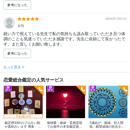
参考になった
2024年1月21日
女性
鋭い力で視えている先生で私の気持ちも汲み取っていただき且つ体
調のことも気遣っていただき感謝です。先生に依頼して良かったで
す。また宜しくお願い致します。
参考になった
もっと見る
恋愛総合鑑定の人気サービス
予約受付中
鑑定歴33年のプロ占い師
複雑愛・復縁・霊感霊視
T縁結び、復縁、対人関
が真剣占います 博多・廓
でお相手の本音鑑定致し
係、願望成就の祈念を承