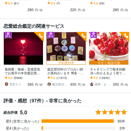
ト・ルノルマン複数オラ
ご夫婦、カップルをチャ
視でカードをどんどん展
5.0
(81)
5.0
(7)
4.9
(39)
クル使用寄り添い届けま
ネリングし霊視鑑定しま
開してお悩み解決します
280
220
280
す。
す。
円
/分
円
/分
円
/分
恋愛総合鑑定の関連サービス
予約受付中
今すぐ相談可能
複雑愛・復縁・霊感霊視
鑑定歴33年のプロ占い師
チャネリングで根本的解
でお相手の本音鑑定致し
が真剣占います 博多・廓
決へ向かえるよう視てい
ます 降りて来た言葉をそ
屋の純血統占い祈願師
きます 恋愛で迷われ彼の
5.0
(5066)
5.0
(11815)
5.0
(12945)
のままお伝えします。
雷鳥
本音、彼との未来が気に
360
400
300
なるあなたへ
雪見そう
鑑定歴33年のプロ占い師 雷鳥
瞳華〔まなか〕
円
/分
円
/分
円
/分
評価・感想（97件）- 非常に良かった
5.0
総合評価
星5 (非常に良かった)
95件
星4 (良かった)
2件