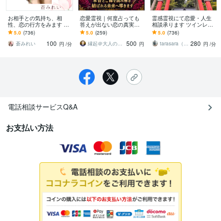
お相手との気持ち、相
恋愛霊視｜何度占っても
霊感霊視にて恋愛・人生
性、恋の行方をみます ❁
答えが出ない恋の真実を
相談承ります ツインレ
恋愛❁結婚❁復縁❁恋愛成
視ます 恋愛成就・片思
イ・複雑愛など相手の気
5.0
(736)
5.0
(259)
5.0
(736)
就❁仕事❁人生相談全般❁
い・復縁・複雑恋愛・既
持ちを瞬時にキャッチし
100
500
280
婚者・本音・未来・相性
ます。
蒼みれい
縁起＠大人の恋愛占い師
tarasara（あすか）
円
/分
円
円
/分
電話相談サービスQ&A
お支払い方法