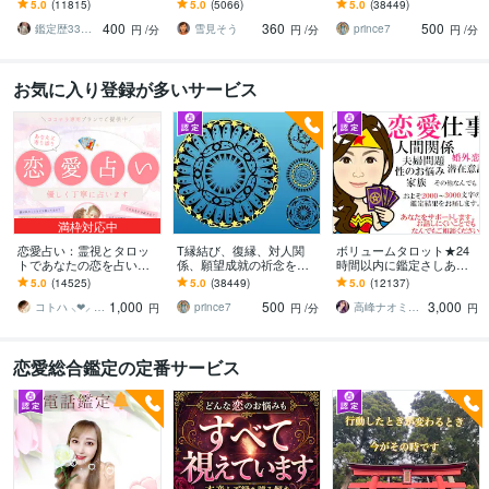
屋の純血統占い祈願師
ます 降りて来た言葉をそ
ります 対象者の思いと状
5.0
(11815)
5.0
(5066)
5.0
(38449)
雷鳥
のままお伝えします。
況、対象者との対話、祈
400
360
500
念
鑑定歴33年のプロ占い師 雷鳥
雪見そう
prince7
円
/分
円
/分
円
/分
お気に入り登録が多いサービス
満枠対応中
恋愛占い：霊視とタロッ
T縁結び、復縁、対人関
ボリュームタロット★24
トであなたの恋を占いま
係、願望成就の祈念を承
時間以内に鑑定さしあげ
す 復縁・片想い・複雑
ります 対象者の思いと状
ます 3000文字以上の鑑定
5.0
(14525)
5.0
(38449)
5.0
(12137)
愛・夫婦問題…お悩みに
況、対象者との対話、祈
★希望者のみ一部カード
1,000
500
3,000
優しく寄り添います♡
念
開示サービスあり
コトハ ⸜❤︎⸝ 新サービス提供開始✨️
prince7
高峰ナオミ タロット占い師
円
円
/分
円
恋愛総合鑑定の定番サービス