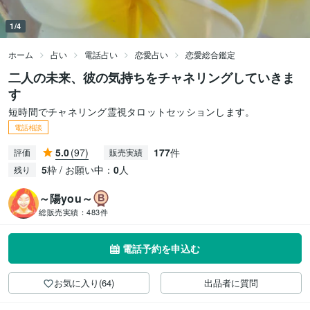
1/4
ホーム
占い
電話占い
恋愛占い
恋愛総合鑑定
二人の未来、彼の気持ちをチャネリングしていきま
す
短時間でチャネリング霊視タロットセッションします。
電話相談
5.0
(97)
177
件
評価
販売実績
5
枠 / お願い中：
0
人
残り
～陽you～
総販売実績：
483件
電話予約を申込む
お気に入り(64)
出品者に質問