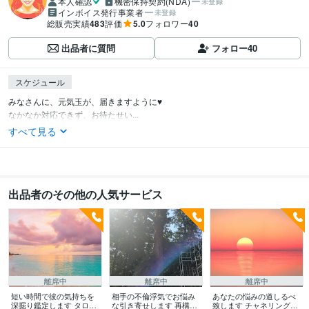
本人確認
機密保持契約(NDA)
未登録
インボイス発行事業者
未登録
総販売実績
483
評価
5.0
フォロワー
40
出品者に質問
フォロー
40
スケジュール
みなさんに、元気玉が、届きますように♥️

なかなか対応できず、お待たせい...
すべて見る
出品者のその他の人気サービス
離席中
離席中
離席中
短い時間で彼の気持ちを
相手の不倫浮気でお悩み
あなたの悩みの道しるべ
深掘り鑑定します タロッ
な引き寄せします 再構築
致します チャネリング霊