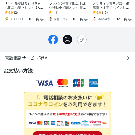
大手中学受験塾に通塾の
ママパパ子育て悩み お困
オンライン育児相談！愚
お悩みお聴きします SAPI
り行動全て聞きます 育児
痴聞き＆アドバイスしま
Xママ経験者が通塾、受験
しつけ 端的に解決策 具体
す 子育ての悩み何でもOK
5.0
(2)
-
(1)
5.0
(19)
全般のお悩みにお答えし
例 即実践 声かけ 手立て
☆学業/虐待/発達/携帯/習
100
100
140
ます
い事/受験
COCOLO こころ先生の個別指導室
保育士歴20年のプロ 何でも聞くふーみん
kako❤️家庭作業療法士☆ママに笑顔を
円
/分
円
/分
円
/分
電話相談サービスQ&A
お支払い方法