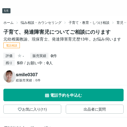
1/1
ホーム
悩み相談・カウンセリング
子育て・教育・しつけ相談
育児・
子育て、発達障害児についてご相談にのります
元幼稚園教諭、現保育士、発達障害育児歴13年。お悩み伺います
電話相談
-
0
件
評価
販売実績
5
枠 / お願い中：
0
人
残り
smile0307
総販売実績：
0件
電話予約を申込む
お気に入り(11)
出品者に質問