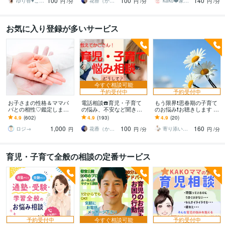
100
100
140
何でも
きます！
い事/受験
ゆり香♥️こころの放課後カフェ ♫
花香（かこ）
kako❤️家庭作業療法士☆ママに笑顔を
円
/分
円
/分
円
/分
お気に入り登録が多いサービス
今すぐ相談可能
予約受付中
予約受付中
お子さまの性格＆ママパ
電話相談☎️育児・子育て
もう限界❗️思春期の子育て
パとの相性♡鑑定します
の悩み、不安など聞きま
のお悩み❗️お聴きします 中
子育って大変！でも、マ
す ✅勉強/習い事/しつけ/
学校教師が思春期の子育
4.9
(602)
4.9
(193)
4.9
(20)
マ◎パパ◎に知っておい
健康/発達/ママ友/解決に導
てのお悩みを聴きます❗️
1,000
100
160
てほしいこと☆彡
きます！
ロジ→
花香（かこ）
寄り添い教師カウンセラー Qooちー
円
円
/分
円
/分
育児・子育て全般の相談の定番サービス
予約受付中
今すぐ相談可能
予約受付中