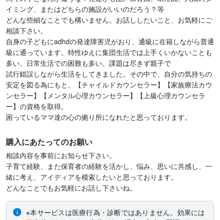
イミング、またはどちらの施設がいいのだろう？等

どんな些細なことでも構いません。お話ししたいこと、お気軽にご
相談下さい。

自身の子どもにadhdの発達障害児がおり、通級に在籍しながら普通
級に通っています。特性ゆえに集団生活では上手くいかないことも
多い。日常生活での困難も多い。課題は尽きず親子で

試行錯誤しながら生活をしてきました。その中で、自分の気持ちの
安定を図る為にもと、【チャイルドカウンセラー】【家族療法カウ
ンセラー】【メンタル心理カウンセラー】【上級心理カウンセラ
ー】の資格を取得。

困っているママ達の心の拠り所になれたと思っております。
購入にあたってのお願い
相談内容を事前にお知らせ下さい。

子育て経験、また保育者の経験を活かし、悩み、思いに共感し、一
緒に考え、アイディアを模索したいと思っております。

どんなことでもお気軽にお話し下さいね。
※本サービスは医療行為・診断ではありません。効果には