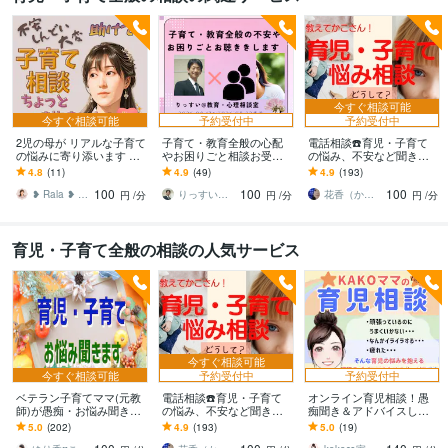
今すぐ相談可能
今すぐ相談可能
予約受付中
予約受付中
2児の母が リアルな子育て
子育て・教育全般の心配
電話相談☎️育児・子育て
の悩みに寄り添います 完
やお困りごと相談お受け
の悩み、不安など聞きま
璧じゃなくていい！あな
します 上級心理カウンセ
す ✅勉強/習い事/しつけ/
4.8
(11)
4.9
(49)
4.9
(193)
たらしい子育て法のヒン
ラー＆元校長があなたの
健康/発達/ママ友/解決に導
100
100
100
ト 見つけます
悩み事に寄り添います
きます！
❥ Rala ❥ 心理カウンセラー
りっすい＠教育・心理相談室
花香（かこ）
円
/分
円
/分
円
/分
育児・子育て全般の相談の人気サービス
今すぐ相談可能
今すぐ相談可能
予約受付中
予約受付中
ベテラン子育てママ(元教
電話相談☎️育児・子育て
オンライン育児相談！愚
師)が愚痴・お悩み聞きま
の悩み、不安など聞きま
痴聞き＆アドバイスしま
す 育児/不安/習い事/学習/
す ✅勉強/習い事/しつけ/
す 子育ての悩み何でもOK
5.0
(202)
4.9
(193)
5.0
(19)
受験/思春期/自立/ママ友✨
健康/発達/ママ友/解決に導
☆学業/虐待/発達/携帯/習