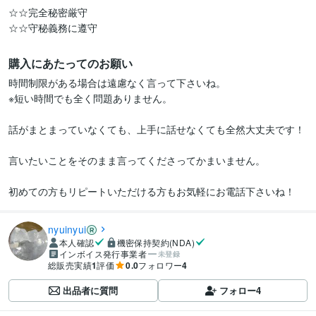
☆☆完全秘密厳守

購入にあたってのお願い
時間制限がある場合は遠慮なく言って下さいね。

※短い時間でも全く問題ありません。

話がまとまっていなくても、上手に話せなくても全然大丈夫です！

言いたいことをそのまま言ってくださってかまいません。

初めての方もリピートいただける方もお気軽にお電話下さいね！
nyuinyui
本人確認
機密保持契約(NDA)
インボイス発行事業者
未登録
総販売実績
1
評価
0.0
フォロワー
4
出品者に質問
フォロー
4