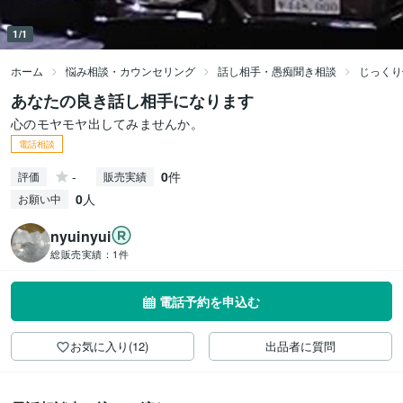
1/1
ホーム
悩み相談・カウンセリング
話し相手・愚痴聞き相談
じっくり
あなたの良き話し相手になります
心のモヤモヤ出してみませんか。
電話相談
-
0
件
評価
販売実績
0
人
お願い中
nyuinyui
総販売実績：
1件
電話予約を申込む
お気に入り(12)
出品者に質問