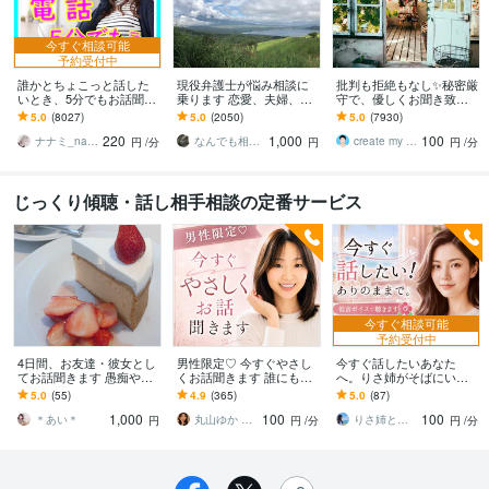
今すぐ相談可能
予約受付中
誰かとちょこっと話した
現役弁護士が悩み相談に
批判も拒絶もなし✨秘密厳
いとき、5分でもお話聞き
乗ります 恋愛、夫婦、学
守で、優しくお聞き致し
ます 疲れた～、でもカウ
校、会社、お金，単なる
ます ✨お試し１分から✨
5.0
(8027)
5.0
(2050)
5.0
(7930)
ンセリングじゃない、な
愚痴など何でもOK！
違うかな？と思ったら途
220
1,000
100
んとなく雑談聞いて～
中で切って構いません
ナナミ_nanami
なんでも相談員
create my life
円
/分
円
円
/分
じっくり傾聴・話し相手相談の定番サービス
今すぐ相談可能
予約受付中
4日間、お友達・彼女とし
男性限定♡ 今すぐやさし
今すぐ話したいあなた
てお話聞きます 愚痴やご
くお話聞きます 誰にも話
へ。りさ姉がそばにいま
相談、暇つぶしでも◎楽
せない話/でも誰かに聞い
す 1人じゃない。どんな感
5.0
(55)
4.9
(365)
5.0
(87)
しくお話ししましょう＊
てほしい話
情も否定しない✨低音ボイ
1,000
100
100
スでゆったり
＊あい＊
丸山ゆか やさしい話し相手
りさ姉と話すこころ整え時間
円
円
/分
円
/分