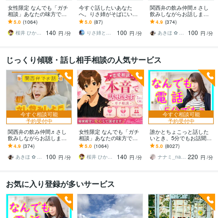
女性限定 なんでも「ガチ
今すぐ話したいあなた
関西弁の飲み仲間♬さし
相談」あなたの味方で話
へ。りさ姉がそばにいま
飲みしながらお話します
ます 男性目線で、あなた
す 1人じゃない。どんな感
何となく話したい✨酔った
5.0
(1064)
5.0
(87)
4.9
(374)
の恋の“答え”を言葉にしま
情も否定しない✨低音ボイ
時のいい気分のまま⭐︎お話
140
100
100
す。
スでゆったり
しましょう
桜井 ひかる｜経験豊富の恋愛相談室
りさ姉と話すこころ整え時間
あきほ ✿ 元気を届ける関西女子✨
円
/分
円
/分
円
/分
じっくり傾聴・話し相手相談の人気サービス
今すぐ相談可能
今すぐ相談可能
予約受付中
予約受付中
関西弁の飲み仲間♬さし
女性限定 なんでも「ガチ
誰かとちょこっと話した
飲みしながらお話します
相談」あなたの味方で話
いとき、5分でもお話聞き
何となく話したい✨酔った
ます 男性目線で、あなた
ます 疲れた～、でもカウ
4.9
(374)
5.0
(1064)
5.0
(8027)
時のいい気分のまま⭐︎お話
の恋の“答え”を言葉にしま
ンセリングじゃない、な
100
140
220
しましょう
す。
んとなく雑談聞いて～
あきほ ✿ 元気を届ける関西女子✨
桜井 ひかる｜経験豊富の恋愛相談室
ナナミ_nanami
円
/分
円
/分
円
/分
お気に入り登録が多いサービス