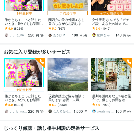
予約受付中
予約受付中
今すぐ相談可能
誰かとちょこっと話した
関西弁の飲み仲間♬さし
女性限定 なんでも「ガチ
いとき、5分でもお話聞き
飲みしながらお話します
相談」あなたの味方で話
ます 疲れた～、でもカウ
何となく話したい✨酔った
ます 男性目線で、あなた
5.0
(8024)
5.0
(367)
5.0
(1049)
ンセリングじゃない、な
時のいい気分のまま⭐︎お話
の恋の“答え”を言葉にしま
220
100
140
んとなく雑談聞いて～
しましょう
す。
ナナミ_nanami
あきほ ✿ 元気を届ける関西女子✨
桜井 ひかる｜経験豊富の恋愛相談室
円
/分
円
/分
円
/分
お気に入り登録が多いサービス
予約受付中
誰かとちょこっと話した
現役弁護士が悩み相談に
批判も拒絶もなし✨秘密厳
いとき、5分でもお話聞き
乗ります 恋愛、夫婦、学
守で、優しくお聞き致し
ます 疲れた～、でもカウ
校、会社、お金，単なる
ます ✨お試し１分から✨
5.0
(8024)
5.0
(2050)
5.0
(7929)
ンセリングじゃない、な
愚痴など何でもOK！
違うかな？と思ったら途
220
1,000
100
んとなく雑談聞いて～
中で切って構いません
ナナミ_nanami
なんでも相談員
create my life
円
/分
円
円
/分
じっくり傾聴・話し相手相談の定番サービス