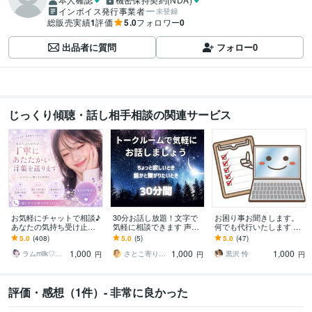
インボイス発行事業者
未登録
総販売実績
1
評価
5.0
フォロワー
0
出品者に質問
フォロー
0
じっくり傾聴・話し相手相談の関連サービス
お気軽にチャットで相談♪
30分お話し放題！文字で
お困り事お聞きします。
あなたの気持ち受け止め
気軽に相談できます 声を
何でも代行いたします 土
ます ゆっくりお話聞きま
出さなくてOK！誰にも知
日祝、夜間対応。見積も
5.0
(408)
5.0
(5)
5.0
(47)
す☆1人じゃないよ☺︎一緒
られず気軽におしゃべり
り、返信早いです。
1,000
1,000
1,000
に考えよう･:*
放題☆
ラムmilk♡癒し声主婦セラピスト･°＊
さとこ寄り添いタロットリーディング
黒沢 怜
円
円
円
評価・感想（1件）- 非常に良かった