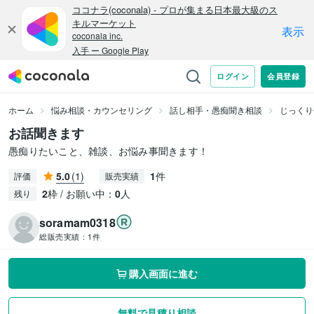
ホーム
悩み相談・カウンセリング
話し相手・愚痴聞き相談
じっくり
お話聞きます
愚痴りたいこと、雑談、お悩み事聞きます！
5.0
(1)
1
件
評価
販売実績
2
枠 / お願い中：
0
人
残り
soramam0318
総販売実績：
1件
購入画面に進む
無料で見積り相談