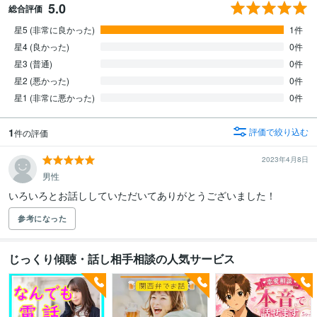
5.0
総合評価
星5 (非常に良かった)
1件
星4 (良かった)
0件
星3 (普通)
0件
星2 (悪かった)
0件
星1 (非常に悪かった)
0件
1
評価で絞り込む
件の評価
2023年4月8日
男性
いろいろとお話ししていただいてありがとうございました！
参考になった
じっくり傾聴・話し相手相談の人気サービス