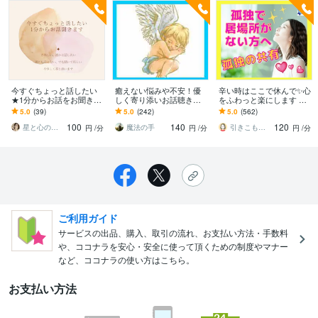
今すぐちょっと話したい
癒えない悩みや不安！優
辛い時はここで休んで✨心
★1分からお話をお聞きし
しく寄り添いお話聴きま
をふわっと楽にします 電
ます LGBTQ｜誰にも話せ
す 日常のこと/雑談でもい
話越しでも心が繋がる時
5.0
(39)
5.0
(242)
5.0
(562)
ない｜でも聞いてほしい
いよ⭐話して(放して)ギフ
間✨あなた専属の心の友が
100
140
120
｜
トに！
癒やします♥
星と心のセラピスト✧ Asami
魔法の手
引きこもり女子サクラ✨実績1200件超
円
/分
円
/分
円
/分
ご利用ガイド
サービスの出品、購入、取引の流れ、お支払い方法・手数料
や、ココナラを安心・安全に使って頂くための制度やマナー
など、ココナラの使い方はこちら。
お支払い方法