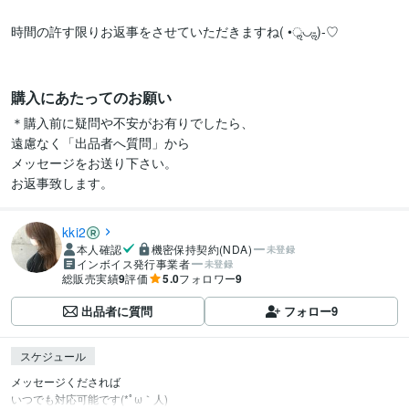
時間の許す限りお返事をさせていただきますね( •ॢ◡-ॢ)-♡

購入にあたってのお願い
＊購入前に疑問や不安がお有りでしたら、

遠慮なく「出品者へ質問」から

メッセージをお送り下さい。

お返事致します。
kki2
本人確認
機密保持契約(NDA)
未登録
インボイス発行事業者
未登録
総販売実績
9
評価
5.0
フォロワー
9
出品者に質問
フォロー
9
スケジュール
メッセージくだされば

いつでも対応可能です(*ﾟω｀人)