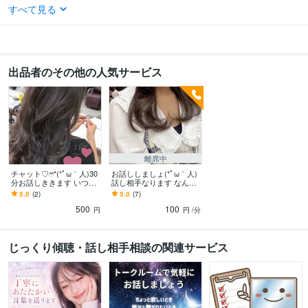
すべて見る
出品者のその他の人気サービス
離席中
チャット♡ෆ⃛*(*ﾟω｀人)30
お話ししましょ(*ﾟω｀人)
分お話しききます いつで
話し相手なります なんで
も連絡してくださいね♡∩
もお話ききます( •ॢ◡-ॢ)-♡
5.0
(2)
5.0
(7)
^ω^∩
500
100
円
円
/分
じっくり傾聴・話し相手相談の関連サービス