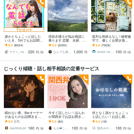
予約受付中
誰かとちょこっと話した
現役弁護士が悩み相談に
批判も拒絶もなし✨秘密厳
いとき、5分でもお話聞き
乗ります 恋愛、夫婦、学
守で、優しくお聞き致し
ます 疲れた～、でもカウ
校、会社、お金，単なる
ます ✨お試し１分から✨
5.0
(8024)
5.0
(2050)
5.0
(7929)
ンセリングじゃない、な
愚痴など何でもOK！
違うかな？と思ったら途
220
1,000
100
んとなく雑談聞いて～
中で切って構いません
ナナミ_nanami
なんでも相談員
create my life
円
/分
円
円
/分
じっくり傾聴・話し相手相談の定番サービス
眠れない夜、Barオーナー
今すぐ話したい！ほんわ
何となく誰かとちょこっ
があなたのお話聞きます
か関西弁でお話お聞きし
と話したい！お話し聴き
NGなし⭐︎優しく寄り添い
ます 男女OK⭕️話し相手〜
ます 元養護教諭／雑談・
5.0
(17)
5.0
(80)
5.0
(18)
ながら誰にも言えないお
悩み相談まで何でもお話
お悩み・愚痴・何でも／
160
100
100
悩み伺います
❤️1分OK❤️
お気軽にどうぞ♪
JasmineLee
もも❤️こころの休憩所
瑠木みや（Ruruki Miya）
円
/分
円
/分
円
/分