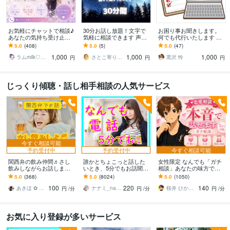
お気軽にチャットで相談♪
30分お話し放題！文字で
お困り事お聞きします。
あなたの気持ち受け止め
気軽に相談できます 声を
何でも代行いたします 土
ます ゆっくりお話聞きま
出さなくてOK！誰にも知
日祝、夜間対応。見積も
5.0
(408)
5.0
(5)
5.0
(47)
す☆1人じゃないよ☺︎一緒
られず気軽におしゃべり
り、返信早いです。
1,000
1,000
1,000
に考えよう･:*
放題☆
ラムmilk♡癒し声主婦セラピスト･°＊
さとこ寄り添いタロットリーディング
黒沢 怜
円
円
円
じっくり傾聴・話し相手相談の人気サービス
今すぐ相談可能
予約受付中
予約受付中
今すぐ相談可能
関西弁の飲み仲間♬さし
誰かとちょこっと話した
女性限定 なんでも「ガチ
飲みしながらお話します
いとき、5分でもお話聞き
相談」あなたの味方で話
何となく話したい✨酔った
ます 疲れた～、でもカウ
ます 男性目線で、あなた
5.0
(368)
5.0
(8024)
5.0
(1050)
時のいい気分のまま⭐︎お話
ンセリングじゃない、な
の恋の“答え”を言葉にしま
100
220
140
しましょう
んとなく雑談聞いて～
す。
あきほ ✿ 元気を届ける関西女子✨
ナナミ_nanami
桜井 ひかる｜経験豊富の恋愛相談室
円
/分
円
/分
円
/分
お気に入り登録が多いサービス