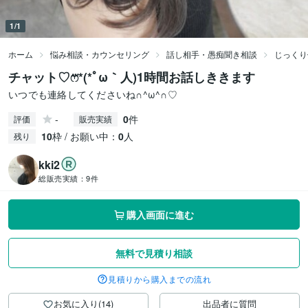
1/1
ホーム
悩み相談・カウンセリング
話し相手・愚痴聞き相談
じっくり
チャット♡ෆ⃛*(*ﾟω｀人)1時間お話しききます
いつでも連絡してくださいね∩^ω^∩♡
-
0
件
評価
販売実績
10
枠 / お願い中：
0
人
残り
kki2
総販売実績：
9件
購入画面に進む
無料で見積り相談
見積りから購入までの流れ
お気に入り(14)
出品者に質問