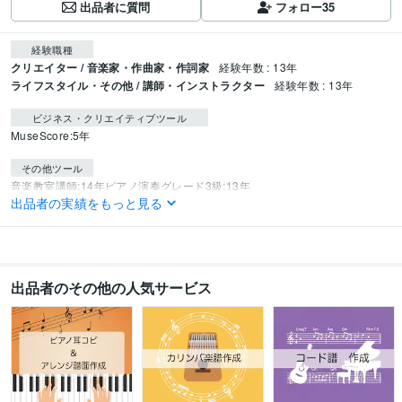
出品者に質問
フォロー
35
経験職種
クリエイター / 音楽家・作曲家・作詞家
経験年数 : 13年
ライフスタイル・その他 / 講師・インストラクター
経験年数 : 13年
ビジネス・クリエイティブツール
MuseScore:5年
その他ツール
音楽教室講師:14年
ピアノ演奏グレード3級:13年
出品者の実績をもっと見る
エレクトーン演奏グレード4級:13年
指導グレード3級:13年
得意分野
音楽制作・ナレーション
楽譜作成、アレンジ
お手本音源作成
コード譜
作成
出品者のその他の人気サービス
音楽
ピアノ
楽譜
耳コピー
アレンジ
お手本
音源
歌ってみた
採譜
楽譜作成