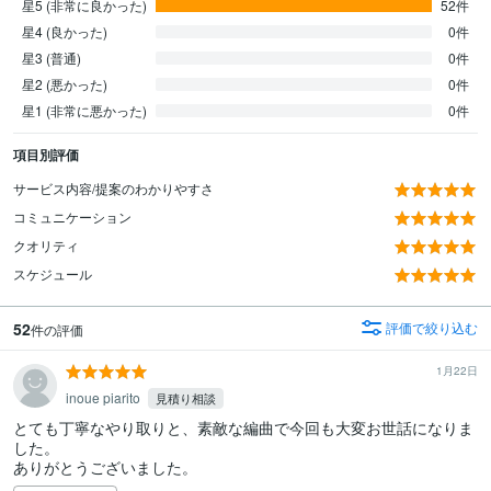
星5 (非常に良かった)
52件
星4 (良かった)
0件
星3 (普通)
0件
星2 (悪かった)
0件
星1 (非常に悪かった)
0件
項目別評価
サービス内容/提案のわかりやすさ
コミュニケーション
クオリティ
スケジュール
52
評価で絞り込む
件の評価
1月22日
inoue piarito
見積り相談
とても丁寧なやり取りと、素敵な編曲で今回も大変お世話になりま
した。

ありがとうございました。