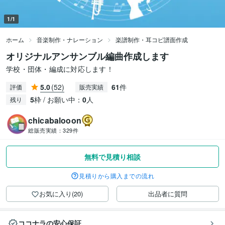
1/1
ホーム
音楽制作・ナレーション
楽譜制作・耳コピ譜面作成
オリジナルアンサンブル編曲作成します
学校・団体・編成に対応します！
5.0
(52)
61
件
評価
販売実績
5
枠 / お願い中：
0
人
残り
chicabalooon
総販売実績：
329件
無料で見積り相談
見積りから購入までの流れ
お気に入り(20)
出品者に質問
ココナラの安心保証