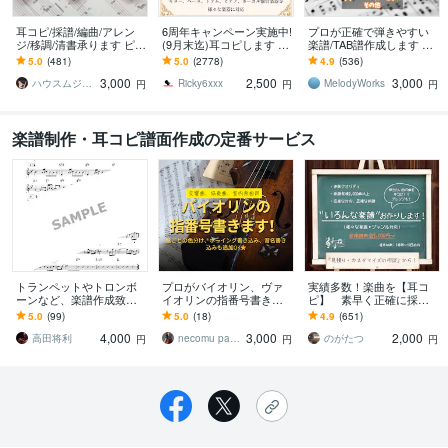
耳コピ/採譜/編曲/アレン
6周年キャンペーン実施中!
プロが正確で弾きやすい
ジ/移調/清書承ります ピア
(9月末迄)耳コピします TA
楽譜/TAB譜作成します 採
ノ/歌伴奏/管弦/JAZZアド
B譜、ドラム譜可♪ 1パー
譜実績1000件！あなた
5.0
(481)
5.0
(2778)
4.9
(536)
リブ/コード譜/マスター譜
トフルコーラス¥2,500
の"弾きたい"をお手伝いし
3,000
2,500
3,000
ます。
ハウスムジーク
Ricky6xxx
MelodyWorks
円
円
円
楽譜制作・耳コピ譜面作成の定番サービス
トランペットやトロンボ
プロがバイオリン、ヴァ
実績多数！楽曲を【耳コ
ーンなど、楽譜作成致し
イオリンの指番号書きま
ピ】 素早く正確に採譜
ます アドリブコピー、好
す 皆さんの練習にお役立
します 低価格で市販クオ
5.0
(99)
5.0
(18)
4.9
(651)
きな曲のメロディー譜、
てください！(交響曲、協
リティ。様々なジャン
4,000
3,000
2,000
自分用アドリブ作成等
奏曲、室内楽曲)
ル・楽器に対応致しま
高田将利
necomu panny
のがたつ
円
円
円
す！