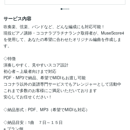
サービス内容
吹奏楽、弦楽、バンドなど、どんな編成にも対応可能！

現役ピアノ講師・ココナラプラチナランク取得者が、MuseScore4
を使用して、あなたの希望に合わせたオリジナル編曲を作成しま
す。

◇特徴

演奏しやすく、見やすいスコア設計

初心者～上級者向けまで対応

PDF・MP3で納品、希望でMIDIもお渡し可能

ココナラ以外の楽譜専門サービスでもアレンジャーとして活動中

これまで多数のお客様にご満足いただいております

安心してお任せください！

◇納品形式：PDF、MP3（希望でMIDIも対応）

◇納品目安：1曲　７日～１５日

※ プラン例
