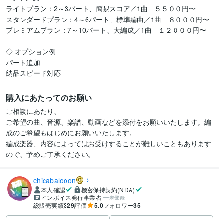
ライトプラン：2～3パート、簡易スコア／1曲　５５００円〜

スタンダードプラン：4～6パート、標準編曲／1曲　８０００円〜

プレミアムプラン：7～10パート、大編成／1曲　１２０００円〜

◇ オプション例

パート追加

購入にあたってのお願い
ご相談にあたり、

ご希望の曲、音源、楽譜、動画などを添付をお願いいたします。編
成のご希望もはじめにお願いいたします。

編成楽器、内容によってはお受けすることが難しいこともあります
ので、予めご了承ください。
chicabalooon
本人確認
機密保持契約(NDA)
インボイス発行事業者
未登録
総販売実績
329
評価
5.0
フォロワー
35