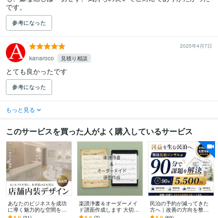
です。
参考になった
2025年4月7日
kanaroco
見積り相談
とても良かったです
参考になった
もっと見る
このサービスを買った人がよく購入しているサービス
あなたのビジネスを成功
楽譜浄書＆オーダーメイ
民泊の予約が減ってきた
に導く魅力的な空間を創
ド譜面作成します 大切な
方へ｜改善の方向を整理
ります デザイン〜図面〜
譜面をあなた仕様に綺麗
します 全支援オーナーが
5.0
(21)
5.0
(7)
5.0
(69)