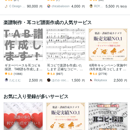
お買い物リスト〜ロゴま
に浄書します！
スーパーホスト達成｜100
90,000
4,000
5,500
でトータルサポート可能
物件以上の実績
C Design Studio
chicabalooon
ROYAL STAY PARTNERS
円
円
円
/90分
楽譜制作・耳コピ譜面作成の人気サービス
ギター/ベースを耳コピ＆
耳コピで楽譜を作成いた
6周年キャンペーン実施中!
採譜、TAB譜を作成します
します 正確なコピー、素
(9月末迄)耳コピします TA
その曲、弾けるかも！個
早い対応、難易度別アレ
B譜、ドラム譜可♪ 1パー
5.0
(1066)
5.0
(997)
5.0
(2778)
人練習やコピバンにおす
ンジもOK！
トフルコーラス¥2,500
2,500
1,500
2,500
すめです！
たむとむ
ほのか coconala
Ricky6xxx
円
円
円
お気に入り登録が多いサービス