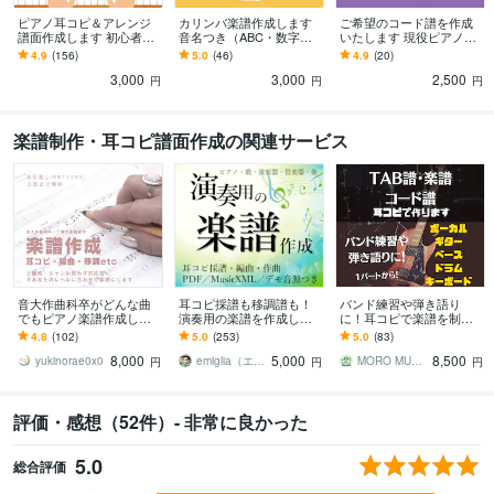
ピアノ耳コピ＆アレンジ
カリンバ楽譜作成します
ご希望のコード譜を作成
譜面作成します 初心者～
音名つき（ABC・数字）
いたします 現役ピアノ講
上級者まで幅ひろく対
で初心者も弾ける！
師が絶対音感を活かして
4.9
(156)
5.0
(46)
4.9
(20)
応！！
コードを採譜します。
3,000
3,000
2,500
円
円
円
楽譜制作・耳コピ譜面作成の関連サービス
音大作曲科卒がどんな曲
耳コピ採譜も移調譜も！
バンド練習や弾き語り
でもピアノ楽譜作成しま
演奏用の楽譜を作成しま
に！耳コピで楽譜を制作
す 耳コピ、アレンジな
す 管弦楽器もお任せ！歌
致します 音楽の経験豊富
4.8
(102)
5.0
(253)
5.0
(83)
ど、あなただけのピアノ
ってみた・結婚式余興・
の音楽家が耳コピで作
8,000
5,000
8,500
楽譜をお作りします♪
発表会やイベント等
譜！練習などで大活躍！
yukinorae0x0
emiglia（エミリア）
MORO MUSIC HOUSE
円
円
円
評価・感想（52件）- 非常に良かった
5.0
総合評価