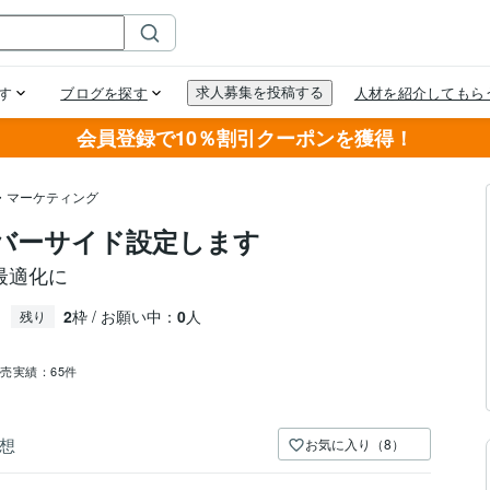
会員登録で10％割引クーポンを獲得！
・マーケティング
ーバーサイド設定します
測定最適化に
2
枠 / お願い中：
0
人
残り
販売実績：
65件
想
お気に入り（8）