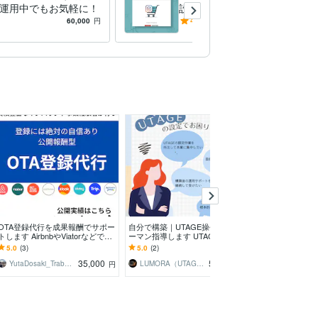
運用中でもお気軽に！
設定代行します ショッピン
グ広告で広告パフォーマンス
60,000
円
4.5
(2)
12,000
円
70%以上向上も
OTA登録代行を成果報酬でサポー
自分で構築｜UTAGE操作マンツ
通販サイト改善 
トします AirbnbやViatorなどで多
ーマン指導します UTAGE初心者
S・LLMOします
数審査クリア実績あり
でも安心の伴走サポート
E（ベース）・
5.0
(3)
5.0
(2)
5.0
(78)
ショピファイ等
35,000
50,000
YutaDosaki_Trabudget
LUMORA（UTAGE構築の専門家）
sketchnews
円
円