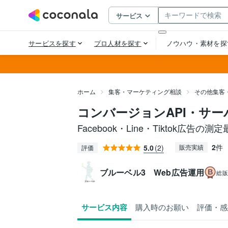
ホーム
集客・マーケティング相談
その他集客
コンバージョンAPI・サ
Facebook・Line・Tiktok広告の
2
件
5.0
(2)
販売実績
評価
ブルーベル3 Web広告運用
総
サービス内容
購入時のお願い
評価・感