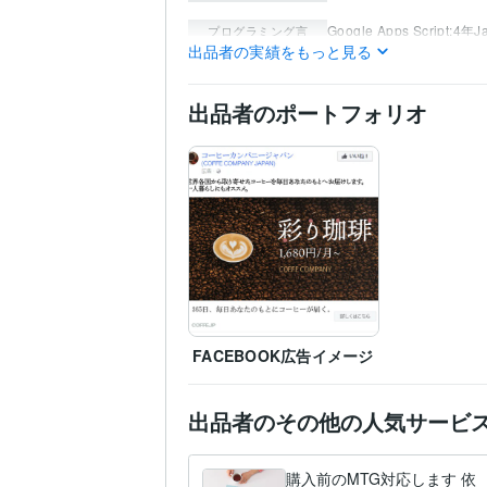
Google Apps Script:4年
J
プログラミング言
語・フレームワーク
出品者の実績をもっと見る
集客・マーケティング相
得意分野
インスタグラム
マーケテ
出品者のポートフォリオ
集客・マーケティング相
SNS
マーケティング
Tw
FACEBOOK広告イメージ
出品者のその他の人気サービ
購入前のMTG対応します 依