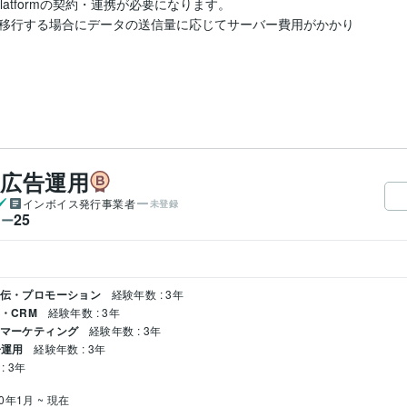
Platformの契約・連携が必要になります。

移行する場合にデータの送信量に応じてサーバー費用がかかり
b広告運用
インボイス発行事業者
未登録
25
ワー
宣伝・プロモーション
経験年数 : 3年
・CRM
経験年数 : 3年
ルマーケティング
経験年数 : 3年
告運用
経験年数 : 3年
: 3年
20年1月 ~ 現在