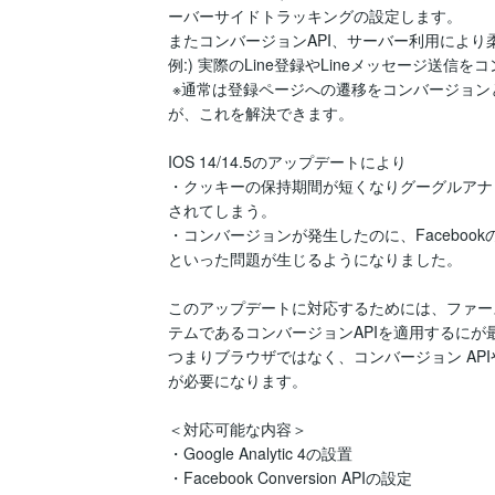
ーバーサイドトラッキングの設定します。

またコンバージョンAPI、サーバー利用により
例:) 実際のLine登録やLineメッセージ送信
 ※通常は登録ページへの遷移をコンバージョンとするため、実際の登録者数と乖離するなど課題があります
が、これを解決できます。

IOS 14/14.5のアップデートにより

・クッキーの保持期間が短くなりグーグルアナリ
されてしまう。

・コンバージョンが発生したのに、Faceboo
といった問題が生じるようになりました。

このアップデートに対応するためには、ファースト
テムであるコンバージョンAPIを適用するにが
つまりブラウザではなく、コンバージョン AP
が必要になります。

＜対応可能な内容＞

・Google Analytic 4の設置

・Facebook Conversion APIの設定
