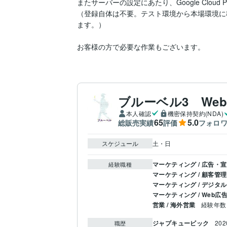
またサーバーの設定にあたり、Google Cloud 
（登録自体は不要。テスト環境から本場環境に
ます。）

お客様の方で必要な作業もございます。
ブルーベル3 We
本人確認
機密保持契約(NDA)
65
5.0
総販売実績
評価
フォロ
スケジュール
土・日
マーケティング / 広告・
経験職種
マーケティング / 顧客管理
マーケティング / デジタ
マーケティング / Web広
営業 / 海外営業
経験年数 
ジャプキュービック
20
職歴