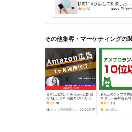
頼前に直接話して相談したい
方にオススメ（割引あり）
5.0
(9)
2,000
円
/60分
その他集客・マーケティングの
満枠対応中
まずはお試し！ Amazon 広告 運
あなたのアメブロ10
用代行します 現役の1,000万円運
す プラン④10位以内
用者があなたの商品の魅力を伝え
期購入
5.0
(9)
5.0
(11)
ます！
50,000
せり｜Web広告サポート・運用相談
あべぽん
円