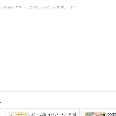
avaScript:4年
Python:2年
Google Cloud Platform:2年
談
Google/Instagram広告
ィング
SNS
談
SNS運用
itter
Facebook
Instagram
ス
GA4・広告 イベント(GTM)設
Goo