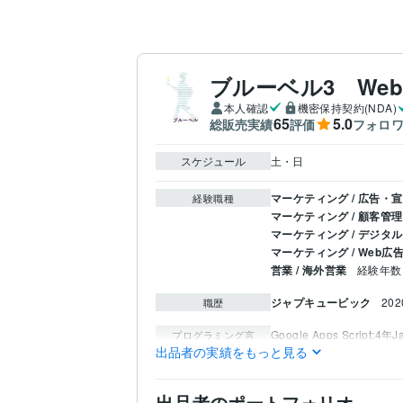
ブルーベル3 We
本人確認
機密保持契約(NDA)
65
5.0
総販売実績
評価
フォロ
スケジュール
土・日
マーケティング / 広告・
経験職種
マーケティング / 顧客管理
マーケティング / デジタ
マーケティング / Web広
営業 / 海外営業
経験年数 
ジャプキュービック
20
職歴
Google Apps Script:4年
J
プログラミング言
語・フレームワーク
出品者の実績をもっと見る
集客・マーケティング相
得意分野
インスタグラム
マーケテ
出品者のポートフォリオ