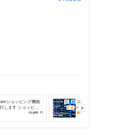
agramショッピング機能
コンバージョンAPI・サーバ
行します ショッピン
ーサイド設定します Facebo
で広告パフォーマンス
ok・Line・Tiktok広告の測定
12,000
円
5.0
(2)
50,000
円
以上向上も
最適化に