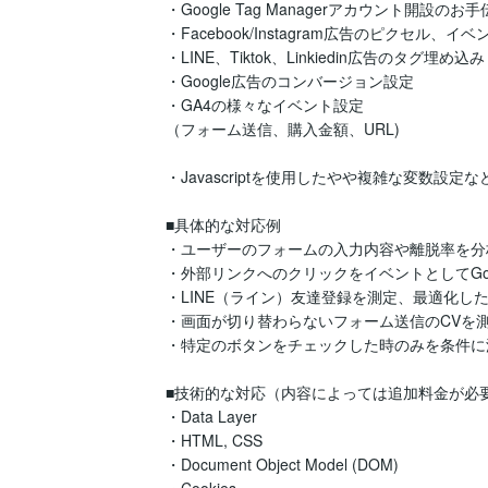
・Google Tag Managerアカウント開設のお手
・Facebook/Instagram広告のピクセル、イ
・LINE、Tiktok、Linkiedin広告のタグ埋め込み

・Google広告のコンバージョン設定

・GA4の様々なイベント設定

（フォーム送信、購入金額、URL)

・Javascriptを使用したやや複雑な変数設定など
■具体的な対応例

・ユーザーのフォームの入力内容や離脱率を分
・外部リンクへのクリックをイベントとしてGoogle
・LINE（ライン）友達登録を測定、最適化した
・画面が切り替わらないフォーム送信のCVを測
・特定のボタンをチェックした時のみを条件に
■技術的な対応（内容によっては追加料金が必要
・Data Layer

・HTML, CSS

・Document Object Model (DOM)
