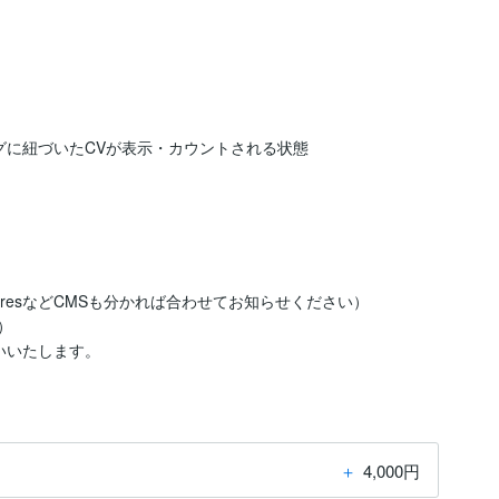
y、StoresなどCMSも分かれば合わせてお知らせください）

）

いいたします。
＋
4,000円