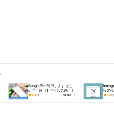
談
SNS運用
itter
Facebook
Instagram
ス
Google広告運用します はじ
Inst
めて～運用中でもお気軽に！
設定代
グ広告
5.0
(6)
60,000
円
4.5
(2)
70%