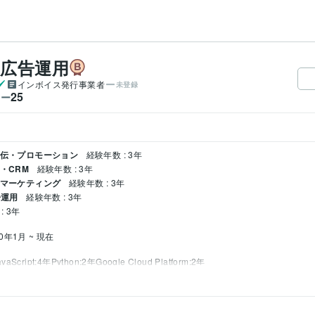
b広告運用
インボイス発行事業者
未登録
25
ワー
宣伝・プロモーション
経験年数 : 3年
・CRM
経験年数 : 3年
ルマーケティング
経験年数 : 3年
告運用
経験年数 : 3年
: 3年
20年1月 ~ 現在
avaScript:4年
Python:2年
Google Cloud Platform:2年
談
Google/Instagram広告
ィング
SNS