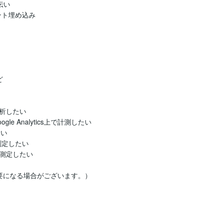
伝い

ベント埋め込み



析したい

 Analytics上で計測したい

い

定したい

測定したい

になる場合がございます。）
