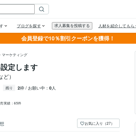
会員登録で10％割引クーポンを獲得！
・マーケティング
M)設定します
Vなど）
2
枠 / お願い中：
0
人
残り
販売実績：
65件
想
お気に入り（27）