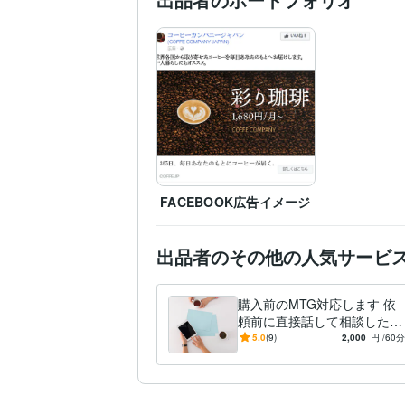
集客・マーケティング相
SNS
マーケティング
Tw
FACEBOOK広告イメージ
出品者のその他の人気サービ
購入前のMTG対応します 依
頼前に直接話して相談したい
方にオススメ（割引あり）
5.0
(9)
2,000
円
/60分