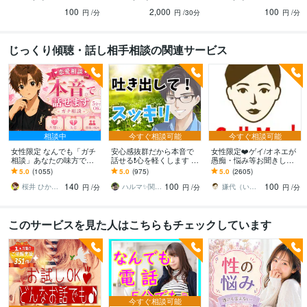
ナリティ障害/人格障害/発
表示＊サムネイル＊ブロ
ワハラ・モラハラ・セク
100
2,000
100
達障害
グ＊広告管理＊トラブル
ハラ・マウント・嫉妬
円
/分
円
/30分
円
/分
じっくり傾聴・話し相手相談の関連サービス
相談中
今すぐ相談可能
今すぐ相談可能
女性限定 なんでも「ガチ
安心感抜群だから本音で
女性限定❤️ゲイ/オネエが
相談」あなたの味方で話
話せる❗️心を軽くします あ
愚痴・悩み等お聞きしま
ます 男性目線で、あなた
なたの気持ちを最優先✨否
す 女性限定！ゲイ/オネエ
5.0
(1055)
5.0
(975)
5.0
(2605)
の恋の“答え”を言葉にしま
定せず秘密厳守！愚痴・
が恋愛/人間関係など何で
140
100
100
す。
雑談OK
も聞くわよ！
桜井 ひかる｜経験豊富の恋愛相談室
ハルマ✨関西の傾聴マスター
嫌代（いやよ）
円
/分
円
/分
円
/分
このサービスを見た人はこちらもチェックしています
今すぐ相談可能