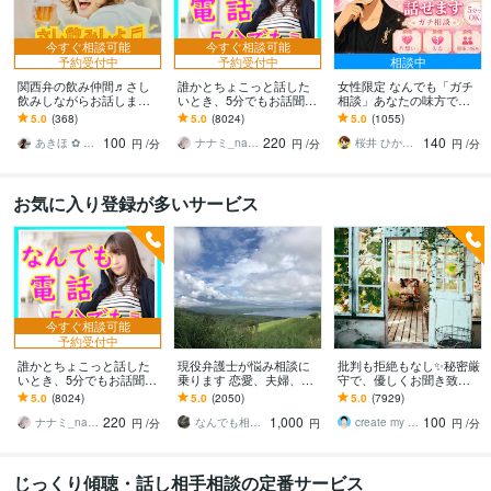
今すぐ相談可能
今すぐ相談可能
予約受付中
予約受付中
相談中
関西弁の飲み仲間♬さし
誰かとちょこっと話した
女性限定 なんでも「ガチ
飲みしながらお話します
いとき、5分でもお話聞き
相談」あなたの味方で話
何となく話したい✨酔った
ます 疲れた～、でもカウ
ます 男性目線で、あなた
5.0
(368)
5.0
(8024)
5.0
(1055)
時のいい気分のまま⭐︎お話
ンセリングじゃない、な
の恋の“答え”を言葉にしま
100
220
140
しましょう
んとなく雑談聞いて～
す。
あきほ ✿ 元気を届ける関西女子✨
ナナミ_nanami
桜井 ひかる｜経験豊富の恋愛相談室
円
/分
円
/分
円
/分
お気に入り登録が多いサービス
今すぐ相談可能
予約受付中
誰かとちょこっと話した
現役弁護士が悩み相談に
批判も拒絶もなし✨秘密厳
いとき、5分でもお話聞き
乗ります 恋愛、夫婦、学
守で、優しくお聞き致し
ます 疲れた～、でもカウ
校、会社、お金，単なる
ます ✨お試し１分から✨
5.0
(8024)
5.0
(2050)
5.0
(7929)
ンセリングじゃない、な
愚痴など何でもOK！
違うかな？と思ったら途
220
1,000
100
んとなく雑談聞いて～
中で切って構いません
ナナミ_nanami
なんでも相談員
create my life
円
/分
円
円
/分
じっくり傾聴・話し相手相談の定番サービス