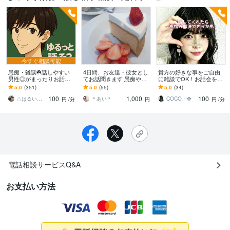
今すぐ相談可能
愚痴・雑談☘️話しやすい
4日間、お友達・彼女とし
貴方の好きな事をご自由
男性◎がまったりお話し
てお話聞きます 愚痴やご
に雑談でOK！お話会をし
ます 声のサンプル有▶️気
相談、暇つぶしでも◎楽
ます 傾聴＆癒し★秘めた
5.0
(351)
5.0
(55)
5.0
(34)
分転換／寂しい時とかに
しくお話ししましょう＊
お気持ちを受け止めて、
100
1,000
100
使える男です✨
お相手いたします。
△はるいち△
＊あい＊
COCO⋰✤
円
/分
円
円
/分
電話相談サービスQ&A
お支払い方法