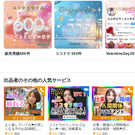
ナ
ココナラランク•ゴールド
ココナラランク•シルバー
ココナラランク•レ
ギュラー
渋谷東急プラモデルコンテスト ２位
改善提案トップ賞
改善提
案トップ賞
改善提案トップ賞
得意分野
悩み相談・カウンセリング
仕事職場・恋愛不倫・お悩み相談・愚痴聞き
悩み
愚痴
ハラスメント
人間関係
秘密
恋愛
不倫
仕事
職場
家族親戚
オンラインレッスン・習い事
ココナラ維持攻略支援・トラブル対応
販売実績600件
ココナラ 555件
ValentinsDay20
ココナラ
攻略
コンサルではない
売上
人間関係
SNS
トラブル
サムネイル
設定
ヘルプ
出品者のその他の人気サービス
今すぐ相談可能
今すぐ相談可能
人と接していて心❤が苦し
ココナラのコンサルでは
仕事・職場の人間関係の
くなる方のお話傾聴しま
ない☘一緒に攻略案出し
お悩み相談・傾聴☘共感
す 境界性/自己愛性/パーソ
します 売れるコツ＊上位
します ハラスメント・パ
5.0
(59)
5.0
(181)
4.9
(22)