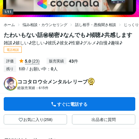
1/11
ホーム
悩み相談・カウンセリング
話し相手・愚痴聞き相談
じっくり
たわいもない話㊙️秘密♪なんでも♪傾聴♪共感します
雑談♪嬉しい♪悲しい♪彼氏♪彼女♪性癖♪グルメ♪自慢♪趣味♪
電話相談
5.0
(23)
43
件
評価
販売実績
1
枠 / お願い中：
0
人
残り
ココタロウ☆メンタルレリーブ
総販売実績：
615件
すぐに電話する
お気に入り(258)
出品者に質問