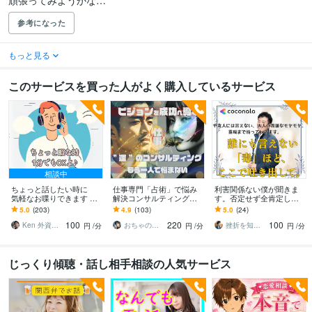
頑張ってみようかな…
参考になった
もっと見る
このサービスを買った人がよく購入しているサービス
相談中
ちょっと話したい時に
仕事専門「占術」で悩み
利害関係ない僕が聞きま
気軽なお喋りできます 低
解決コンサルティングを
す。否定せず全肯定しま
い声が好きな方はぜひ！
します ★もう一人で悩ま
す 誰にも言えないモヤモ
5.0
(203)
4.9
(103)
5.0
(24)
友達より気軽な話し相
ない。問題解決の最適解
ヤを解放。秘密厳守で優
100
220
100
手ですよ〜
を導く占術＆コンサル
しく受け止めます。
Ken 外資系サラリーマン
おちゃのこ（御茶乃子祭々）
挫折を知るオックスフォード卒｜ローレンス
円
/分
円
/分
円
/分
じっくり傾聴・話し相手相談の人気サービス