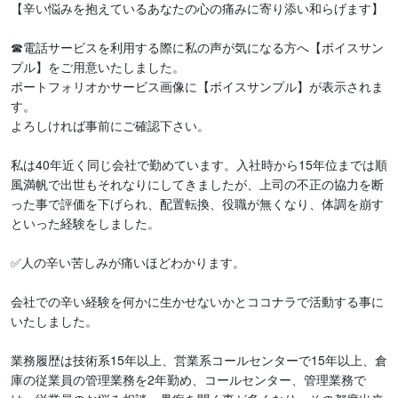
【辛い悩みを抱えているあなたの心の痛みに寄り添い和らげます】

☎電話サービスを利用する際に私の声が気になる方へ【ボイスサン
プル】をご用意いたしました。

ポートフォリオかサービス画像に【ボイスサンプル】が表示されま
す。

よろしければ事前にご確認下さい。

私は40年近く同じ会社で勤めています。入社時から15年位までは順
風満帆で出世もそれなりにしてきましたが、上司の不正の協力を断
った事で評価を下げられ、配置転換、役職が無くなり、体調を崩す
といった経験をしました。

✅人の辛い苦しみが痛いほどわかります。

会社での辛い経験を何かに生かせないかとココナラで活動する事に
いたしました。

業務履歴は技術系15年以上、営業系コールセンターで15年以上、倉
庫の従業員の管理業務を2年勤め、コールセンター、管理業務で