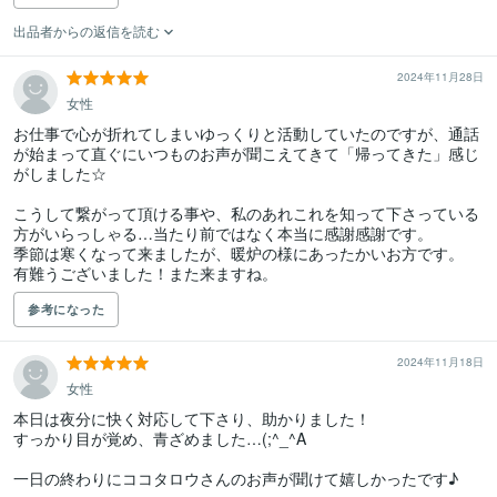
出品者からの返信を読む
2024年11月28日
女性
お仕事で心が折れてしまいゆっくりと活動していたのですが、通話
が始まって直ぐにいつものお声が聞こえてきて「帰ってきた」感じ
がしました☆

こうして繋がって頂ける事や、私のあれこれを知って下さっている
方がいらっしゃる…当たり前ではなく本当に感謝感謝です。

季節は寒くなって来ましたが、暖炉の様にあったかいお方です。

有難うございました！また来ますね。
参考になった
2024年11月18日
女性
本日は夜分に快く対応して下さり、助かりました！

すっかり目が覚め、青ざめました…(;^_^A

一日の終わりにココタロウさんのお声が聞けて嬉しかったです♪