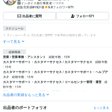
インボイス発行事業者
未登録
総販売実績
615
評価
5.0
フォロワー
571
出品者に質問
フォロー
571
スケジュール
すべて見る
経験職種
営業 / 営業事務・アシスタント
経験年数 : 15年
カスタマーサポート・カスタマーサクセス / カスタマーサクセス
経験年数
: 15年
カスタマーサポート・カスタマーサクセス / カスタマーサポート・ヘルプデ
スク
経験年数 : 15年
カスタマーサポート・カスタマーサクセス / コールセンター管理・運営
経
験年数 : 15年
事務・ビジネスサポート / 事務（一般事務）
経験年数 : 15年
出品者の実績をもっと見る
受賞歴
ココナラブログ・ランキング第１位！(コラムお気に入り数順)
(有料)ブロ
出品者のポートフォリオ
もっと見る
グ・ランキング第１位！(コラムお気に入り数順)
 ココナラランク•プラチ