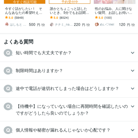
今すぐ相談可能
予約受付中
今すぐ話がしたい！ そ
誰かとちょこっと話した
性のお悩み、人に聞けな
んなあなたの希望叶えま
いとき、5分でもお話聞き
い疑問、お話しお伺いし
す 今日あったことから深
ます 疲れた～、でもカウ
ます 男女の性のお悩み、
5.0
(5849)
5.0
(8024)
5.0
(100)
刻な悩みまで☆何でも打
ンセリングじゃない、な
人に聞けないお話し何で
500
220
120
ち明けてください。
んとなく雑談聞いて～
もどうぞ！♡
はしもと ゆっこ♡救急こころの相談室
ナナミ_nanami
めい♡mei
円
/分
円
/分
円
/分
よくある質問
短い時間でも大丈夫ですか？
制限時間はありますか？
途中で電話が途切れてしまった場合はどうしますか？
【待機中】になっていない場合に再開時間を確認したいの
ですがどうしたら良いのでしょうか？
個人情報や秘密が漏れるんじゃないか心配です？