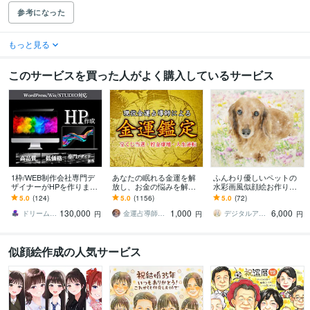
参考になった
もっと見る
このサービスを買った人がよく購入しているサービス
1枠/WEB制作会社専門デ
あなたの眠れる金運を解
ふんわり優しいペットの
ザイナーがHPを作ります
放し、お金の悩みを解決
水彩画風似顔絵お作りし
ワードプレスからノーコ
します 初回限定※金運低迷
ます デジタルデータ納品
5.0
(124)
5.0
(1156)
5.0
(72)
ードHP制作なら弊社にお
期から抜けるためのアド
♡A4サイズプリントプレ
130,000
1,000
6,000
任せください！
バイスをいたします
ゼント*ᴗ ᴗ)⁾
ドリーム＠WEB制作会社
金運占導師 仁王
デジタルアートゆきうさぎ
円
円
円
似顔絵作成の人気サービス