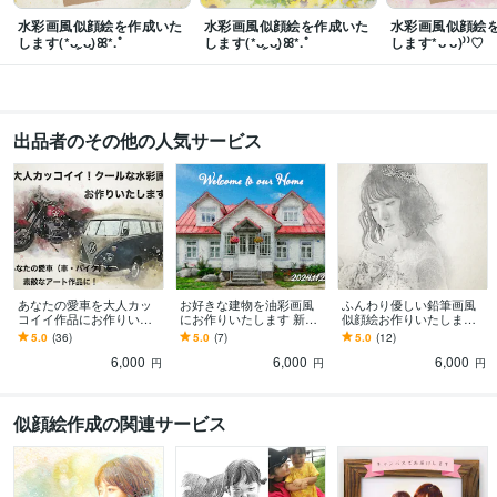
水彩画風似顔絵を作成いた
水彩画風似顔絵を作成いた
水彩画風似顔絵
します(*ᴗ͈ˬᴗ͈)ꕤ*.ﾟ
します(*ᴗ͈ˬᴗ͈)ꕤ*.ﾟ
します*ᴗ ᴗ)⁾⁾♡
出品者のその他の人気サービス
あなたの愛車を大人カッ
お好きな建物を油彩画風
ふんわり優しい鉛筆画風
コイイ作品にお作りいた
にお作りいたします 新築
似顔絵お作りいたします
します デジタルデータ納
記念やお店のオープン記
デジタルデータ納品♡A4
5.0
(36)
5.0
(7)
5.0
(12)
品♡A4サイズプリントプ
念などに♡A4プリントプ
サイズプリントプレゼン
6,000
6,000
6,000
レゼント*ᴗ ᴗ)⁾
レゼント！
ト*ᴗ ᴗ)⁾
円
円
円
似顔絵作成の関連サービス