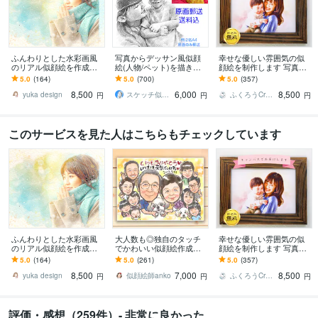
ふんわりとした水彩画風
写真からデッサン風似顔
幸せな優しい雰囲気の似
のリアル似顔絵を作成し
絵(人物/ペット)を描きま
顔絵を制作します 写真以
ます 誕生日、ご結婚など
す リアルな鉛筆画・パス
上の輝きで、心に響くア
5.0
(164)
5.0
(700)
5.0
(357)
お祝いやプレゼントに！
テル着色・写真組み合わ
ートを
8,500
6,000
8,500
キャンバスプリントも
せ・原画郵送
yuka design
スケッチ似顔絵あみち
ふくろうCreate
円
円
円
このサービスを見た人はこちらもチェックしています
ふんわりとした水彩画風
大人数も◎独自のタッチ
幸せな優しい雰囲気の似
のリアル似顔絵を作成し
でかわいい似顔絵作成し
顔絵を制作します 写真以
ます 誕生日、ご結婚など
ます 還暦や米寿、誕生日
上の輝きで、心に響くア
5.0
(164)
5.0
(261)
5.0
(357)
お祝いやプレゼントに！
プレゼント、結婚記念日
ートを
8,500
7,000
8,500
キャンバスプリントも
のお祝いに
yuka design
似顔絵師anko
ふくろうCreate
円
円
円
評価・感想（259件）- 非常に良かった