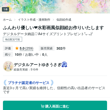
1/8
ホーム
イラスト作成・漫画制作
似顔絵作成
ふんわり優しい❤︎水彩画風似顔絵お作りいたします
デジタルデータ納品♡A4サイズプリントプレゼント*ᴗ ᴗ)⁾
物品配送可能
5.0
(259)
302
件
評価
販売実績
10
枠 / お願い中：
0
人
残り
デジタルアートゆきうさぎ
総販売実績：
510件
プラチナ認定者の
サービス
直近3ヶ月で高い実績を維持した、信頼性の高い出品者のサービス
です
購入画面に進む