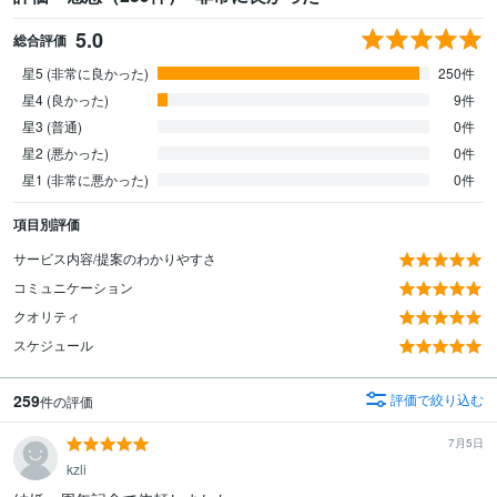
5.0
総合評価
星5 (非常に良かった)
250件
星4 (良かった)
9件
星3 (普通)
0件
星2 (悪かった)
0件
星1 (非常に悪かった)
0件
項目別評価
サービス内容/提案のわかりやすさ
コミュニケーション
クオリティ
スケジュール
259
評価で絞り込む
件の評価
7月5日
kzli