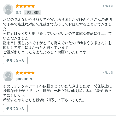
5月25日
匿名
見積り相談
お顔の見えないやり取りで不安がありましたがゆきうざさんの親切
で丁寧で迅速な対応で最後まで安心してお任せすることができまし
た

何度も細かくやり取りをしていただいたので素敵な作品に仕上げて
いただきました

記念日に渡したのですがとても喜んでいたのでゆきうさぎさんにお
願いして本当によかったと思っています

ご縁がありましたらまたよろしくお願いいたします
参考になった
4月30日
genki1daiki2
初めてデジタルアートへ依頼させていただきましたが、想像以上に
綺麗な仕上がりでした。世界に一枚だけの似顔絵。私にも誰か送っ
てほしいなぁ

希望するやりとりも親切に対応して下さいました。
参考になった