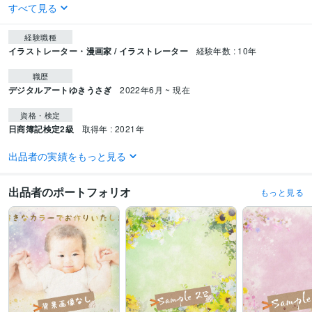
すべて見る
経験職種
イラストレーター・漫画家 / イラストレーター
経験年数 : 10年
職歴
デジタルアートゆきうさぎ
2022年6月 ~ 現在
資格・検定
日商簿記検定2級
取得年 : 2021年
ビジネス・クリエイティブツール
出品者の実績をもっと見る
Adobe Photoshop:10年
Adobe Fresco:5年
Adobe Firefly:1年
WordPress:5年
弥生会計:10年
出品者のポートフォリオ
もっと見る
得意分野
イラスト作成・漫画制作
ふんわり優しい似顔絵を作成します♡