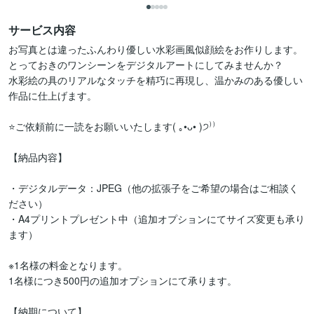
サービス内容
お写真とは違ったふんわり優しい水彩画風似顔絵をお作りします。

とっておきのワンシーンをデジタルアートにしてみませんか？

水彩絵の具のリアルなタッチを精巧に再現し、温かみのある優しい
作品に仕上げます。

⭐️ご依頼前に一読をお願いいたします( ｡•ᴗ• )੭⁾⁾

【納品内容】

・デジタルデータ：JPEG（他の拡張子をご希望の場合はご相談く
ださい）

・A4プリントプレゼント中（追加オプションにてサイズ変更も承り
ます）

※1名様の料金となります。

1名様につき500円の追加オプションにて承ります。

【納期について】
