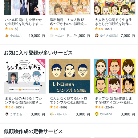
パネル印刷にも☆華やか
送料無料！！大人数12
大人数も◎明るく生き生
な似顔絵を制作します 多
名〜♡かわいい似顔絵描
きとした似顔絵を制作し
様なサイズに対応可◎大
きます ♡還暦祝い/記念日/
ます ✦送料込み✦長寿祝
4.9
(9)
4.9
(14)
5.0
(527)
切な日の一枚に。
古希祝い/米寿祝い/傘寿祝
い、記念日、プレゼン
10,000
24,000
7,000
い/プレゼント
ト、ご自宅用に♪
小白はこ
ぺんた Pengin Smile
ゆうき似顔絵
円
円
円
お気に入り登録が多いサービス
まるい目の★ゆるくてシ
なんとなく似てるレトロ
ポップな似顔絵作成しま
ンプルな似顔絵お描きし
でシンプルな似顔絵描き
す SNSアイコンや名刺、
ます ゆる～い感じにした
ます 懐かしくて新しい。
プレゼント用にポップな
5.0
(1031)
5.0
(909)
4.9
(2249)
い、似すぎない方が‥と
ほんのり昭和テイストの
似顔絵作成します
3,000
3,000
3,000
いう方にオススメ！
やさしい似顔絵
こずまも
バルバル
syuwaco
円
円
円
似顔絵作成の定番サービス