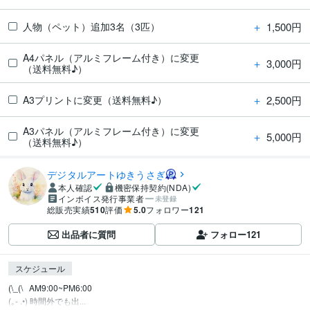
＋
1,500円
人物（ペット）追加3名（3匹）
A4パネル（アルミフレーム付き）に変更
＋
3,000円
（送料無料♪）
＋
2,500円
A3プリントに変更（送料無料♪）
A3パネル（アルミフレーム付き）に変更
＋
5,000円
（送料無料♪）
デジタルアートゆきうさぎ
本人確認
機密保持契約(NDA)
インボイス発行事業者
未登録
総販売実績
510
評価
5.0
フォロワー
121
出品者に質問
フォロー
121
スケジュール
(\_(\   AM9:00~PM6:00

(｡- .•) 時間外でも出...