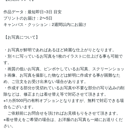
作品データ：最短即日~3日 目安

プリントのお届け：2〜5日

キャンバス・クッション：2週間以内にお届け

【お写真について】

・お写真が鮮明であればあるほど綺麗な仕上がりとなります。

・別々に写っているお写真を1枚のイラストに仕上げる事も可能で
す。

・画質の低いお写真、ピンボケしているお写真、スクリーンショッ
ト画像、お写真を撮影した物などは鮮明に作成する事が困難なた
め、ご注文をお受け出来ない場合があります。

・作成する部分が見切れているお写真や不要な部分の写り込みの削
除などは、修正または着せ替え等で対応させて頂きます。

※1カ所500円の有料オプションとなりますが、無料で対応できる場
合もございます。

　ご依頼前にお問合せを頂ければお見積もりをさせて頂きます。

※着せ替えをご希望の場合は、お洋服のお写真も一緒にお送りくだ
さい。
