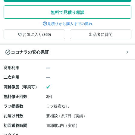
無料で見積り相談
見積りから購入までの流れ
お気に入り(369)
出品者に質問
ココナラの安心保証
商用利用
二次利用
高解像度（印刷可）
無料修正回数
3回
ラフ提案数
ラフ提案なし
お届け日数
要相談 / 約7日（実績）
初回返答時間
1時間以内（実績）
スタイル