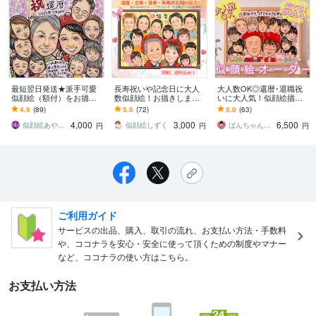
最短翌日発送★派手可愛
長寿祝いや記念日に大人
大人数OK◎還暦･退職祝
似顔絵（額付）をお描き
数似顔絵！お描きします
いに大人気！似顔絵描き
します 水彩画のキラキラ
♪還暦•米寿•大切な記念日
ます 下書き確認あり・修
4.9
(89)
5.0
(72)
5.0
(63)
背景のカラフルで可愛い
に笑顔ひろがる似顔絵ギ
正無料◎プレゼントに人
4,000
3,000
6,500
似顔絵です^ ^
フトを♪
気！A3・B4対応
似顔絵あやぱんだ
似顔絵しずく
ばんちゃんの似顔絵屋
円
円
円
ご利用ガイド
サービスの出品、購入、取引の流れ、お支払い方法・手数料
や、ココナラを安心・安全に使って頂くための制度やマナー
など、ココナラの使い方はこちら。
お支払い方法