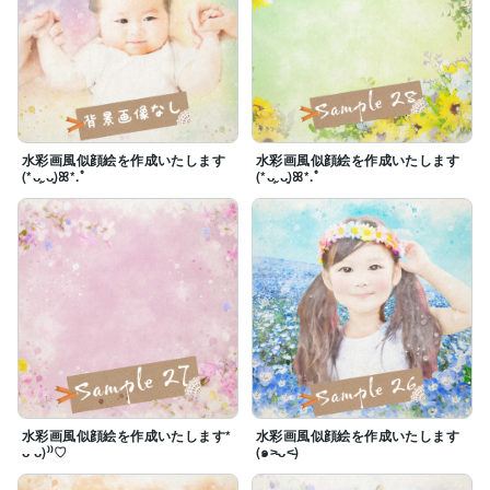
水彩画風似顔絵を作成いたします
水彩画風似顔絵を作成いたします
(*ᴗ͈ˬᴗ͈)ꕤ*.ﾟ
(*ᴗ͈ˬᴗ͈)ꕤ*.ﾟ
水彩画風似顔絵を作成いたします*
水彩画風似顔絵を作成いたします
ᴗ ᴗ)⁾⁾♡
(๑˃̵ᴗ˂̵)