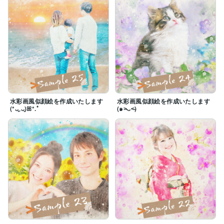
水彩画風似顔絵を作成いたします
水彩画風似顔絵を作成いたします
(*ᴗ͈ˬᴗ͈)ꕤ*.ﾟ
(๑˃̵ᴗ˂̵)