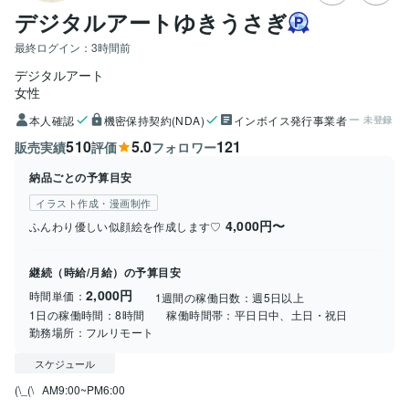
デジタルアートゆきうさぎ
最終ログイン：
3時間前
デジタルアート
女性
本人確認
機密保持契約(NDA)
インボイス発行事業者
未登録
510
5.0
121
販売実績
評価
フォロワー
納品ごとの予算目安
イラスト作成・漫画制作
4,000円〜
ふんわり優しい似顔絵を作成します♡
継続（時給/月給）の予算目安
2,000円
時間単価：
1週間の稼働日数：
週5日以上
1日の稼働時間：
8時間
稼働時間帯：
平日日中、土日・祝日
勤務場所：
フルリモート
スケジュール
(\_(\   AM9:00~PM6:00