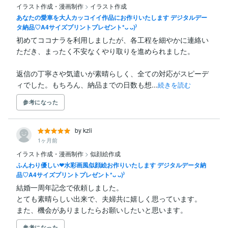
イラスト作成・漫画制作
>
イラスト作成
あなたの愛車を大人カッコイイ作品にお作りいたします デジタルデー
タ納品♡A4サイズプリントプレゼント*ᴗ ᴗ)⁾
初めてココナラを利用しましたが、各工程を細やかに連絡い
ただき、まったく不安なくやり取りを進められました。

返信の丁寧さや気遣いが素晴らしく、全ての対応がスピーデ
ィでした。もちろん、納品までの日数も想...
続きを読む
参考になった
by kzli
1ヶ月前
イラスト作成・漫画制作
>
似顔絵作成
ふんわり優しい❤︎水彩画風似顔絵お作りいたします デジタルデータ納
品♡A4サイズプリントプレゼント*ᴗ ᴗ)⁾
結婚一周年記念で依頼しました。

とても素晴らしい出来で、夫婦共に嬉しく思っています。

また、機会がありましたらお願いしたいと思います。
参考になった