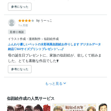
参考になった
by うーっこ
1ヶ月前
見積り相談
イラスト作成・漫画制作
>
似顔絵作成
ふんわり優しいペットの水彩画風似顔絵お作りします デジタルデータ
納品♡A4サイズプリントプレゼント*ᴗ ᴗ)⁾
母の誕生日プレゼントに、家族の似顔絵が、欲しくて頼みま
した、とても素敵な作品でした❣️
参考になった
もっと見る
似顔絵作成の人気サービス