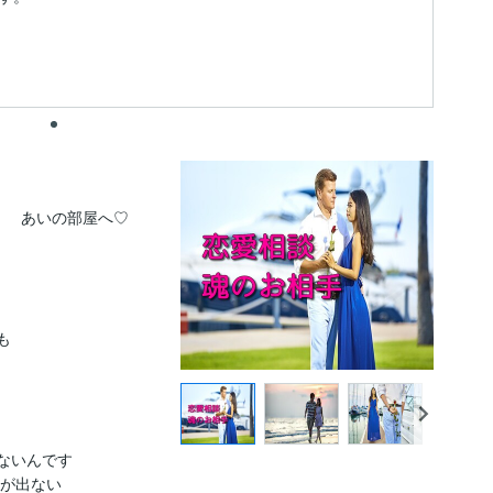
　　あいの部屋へ♡



いんです

が出ない
