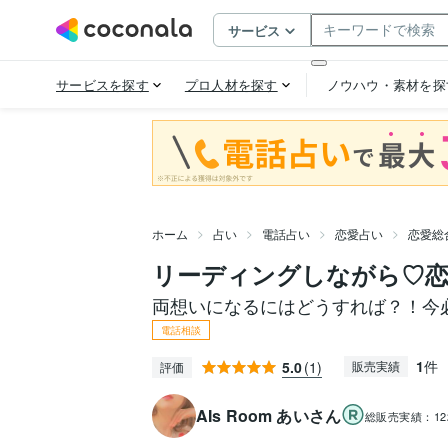
ホーム
占い
電話占い
恋愛占い
恋愛総
リーディングしながら♡恋
両想いになるにはどうすれば？！今
電話相談
1
件
5.0
(1)
販売実績
評価
AIs Room あいさん
総販売実績：
1