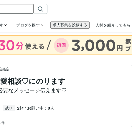
合鑑定
愛相談♡にのります
必要なメッセージ伝えます♡
2
枠 / お願い中：
0
人
残り
22件