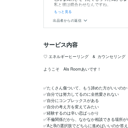
私と彼は鏡合わせなんですね。
もっと見る
出品者からの返信
サービス内容
♡ エネルギーヒーリング　&  カウンセリング
ようこそ　AIs Roomあいです！

✅たくさん傷ついて、もう諦めた方がいいのかも
✅自分では努力してるのに全然愛されない

✅自分にコンプレックスがある

✅自分の考え方を変えてみたい

✅経験するのは辛い恋ばっかり

✅不倫関係だから、なかなか相談できる場所がな
✅AとBの選択肢でどちらに進めばいいのか答え