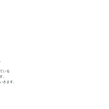


いる

。

いきます。
