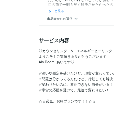
目の前で一刻も早く解決させたかったの
なら...
もっと見る
出品者からの返信
サービス内容
♡カウンセリング　&　エネルギーヒーリング　
ようこそ！ご覧頂きありがとうございます

AIs Room  あいです♡

✅占いや鑑定を受けたけど、現実が変わっていか
✅問題は分かってるんだけど、行動しても解決し
✅変わりたいのに、変化できない自分がいる！

✅宇宙の応援を受けて、最速で変わりたい！

☆☆必見、お得プランです！！☆☆
