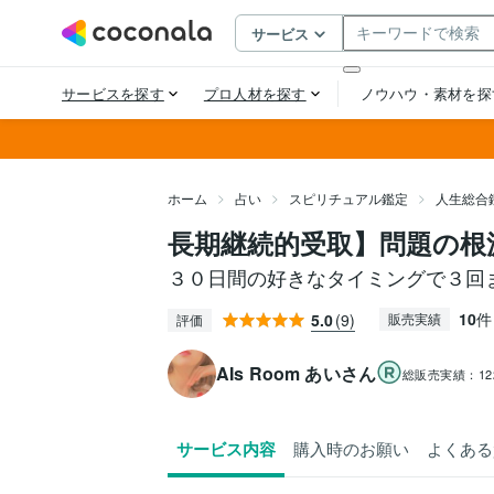
ホーム
占い
スピリチュアル鑑定
人生総合
長期継続的受取】問題の根
３０日間の好きなタイミングで３回
10
件
5.0
(9)
販売実績
評価
AIs Room あいさん
総販売実績：
1
サービス内容
購入時のお願い
よくある