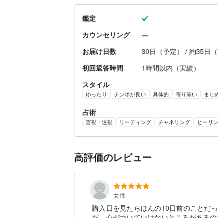
鑑定
カウンセリング
お届け日数
30日（予定） / 約35日
初回返答時間
1時間以内（実績）
スタイル
ゆったり
テンポが良い
具体的
寄り添い
まじ
占術
霊視・透視
リーディング
チャネリング
ヒーリ
高評価のレビュー
女性
購入日を見たらほんの10日前のことだ
だ、心がついていけないところがあるの