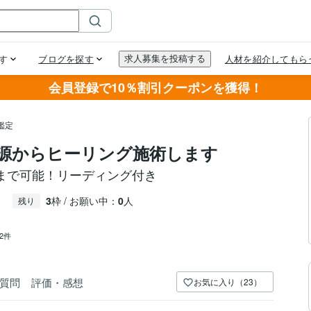
会員登録で10％割引クーポンを獲得！
鑑定
源からヒーリング施術します
まで可能！リーディング付き
3
枠 / お願い中：
0
人
残り
22件
質問
評価・感想
お気に入り（23）