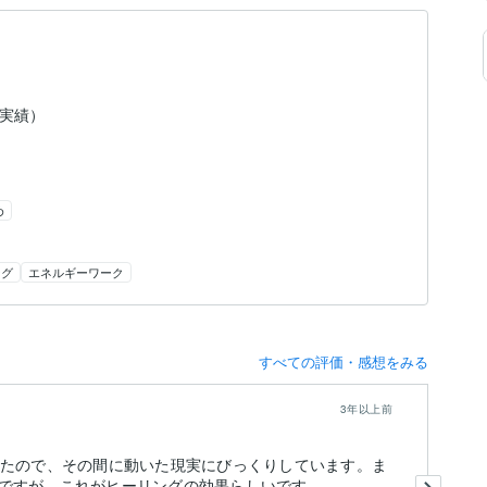
（実績）
め
ング
エネルギーワーク
すべての評価・感想をみる
3年以上前
ったので、その間に動いた現実にびっくりしています。ま
他
ですが、これがヒーリングの効果らしいです。
す