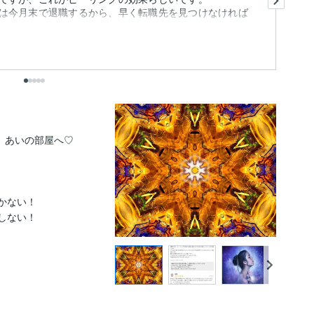
は今月末で退職するから、早く転職先を見つけなければ
こ
も
出
あいの部屋へ♡

ない！

ない！
