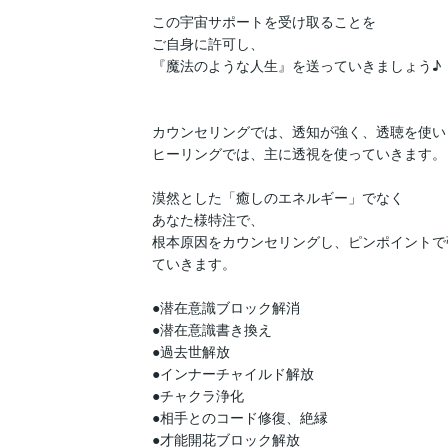
この宇宙サポートを受け取ることを

ご自身に許可し、

『魔法のような人生』を送っていきましょう♪

カウンセリングでは、透知が強く、透聴を使いま
ヒーリングでは、主に透視を使っていきます。

漠然とした「癒しのエネルギー」でなく

あなた様特注で、

根本原因をカウンセリングし、ピンポイントで
ていきます。

●潜在意識ブロック解消

●潜在意識書き換え

●過去世解放

●インナーチャイルド解放

●チャクラ浄化

●相手とのコード修復、絶縁

●才能開花ブロック解放
