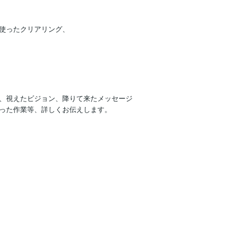
使ったクリアリング、

、視えたビジョン、降りて来たメッセージ

った作業等、詳しくお伝えします。
