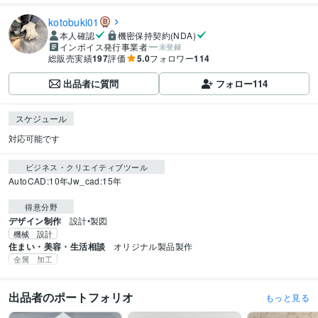
kotobuki01
本人確認
機密保持契約(NDA)
インボイス発行事業者
未登録
総販売実績
197
評価
5.0
フォロワー
114
出品者に質問
フォロー
114
スケジュール
対応可能です
ビジネス・クリエイティブツール
AutoCAD:10年
Jw_cad:15年
得意分野
デザイン制作
設計•製図
機械 設計
住まい・美容・生活相談
オリジナル製品製作
金属 加工
出品者のポートフォリオ
もっと見る