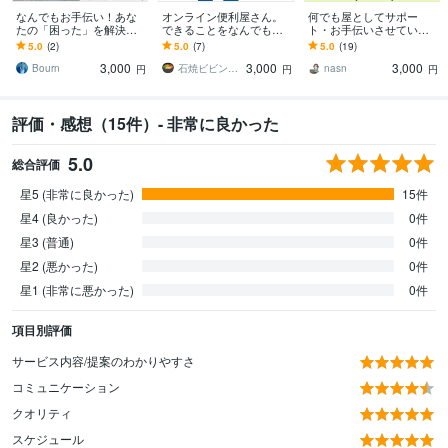
なんでもお手伝い！あな
オンライン便利屋さん。
何でも屋としてサポー
たの「困った」を解決し
できることをなんでも承
ト・お手伝いさせていた
ます 【WEB便利屋】軽バ
ります 各種事務作業、悩
だきます 猫の手も借りた
5.0
(2)
5.0
(7)
5.0
(19)
ン所有の俳優が柔軟にサ
み事、効率化に関するご
い方へ、簡単な雑用・代
3,000
3,000
3,000
ポートします！
相談など
行・意見・レビュー等
Bourn
石焼ビビンバ太郎
nasn
円
円
円
に！
評価・感想（15件）- 非常に良かった
5.0
総合評価
星5 (非常に良かった)
15件
星4 (良かった)
0件
星3 (普通)
0件
星2 (悪かった)
0件
星1 (非常に悪かった)
0件
項目別評価
サービス内容/提案のわかりやすさ
コミュニケーション
クオリティ
スケジュール