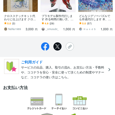
クロスステッチキット代
プラモデル製作代行しま
どんなジグソーパズルで
わりに仕上げます クロス
す 作る時間の無い方、積
も作成代行します 本、テ
ステッチの代行、クロス
みプラ消化したい方にお
レビで紹介されました！
5.0
(3)
4.9
(29)
5.0
(57)
ステッチ刺繍の代行
すすめ！
どんなパズルでも相談く
3,000
1,000
1,000
ださい！
NaNa1989
_omusubi_
ＨａｎｄＳ
円
円
円
ご利用ガイド
サービスの出品、購入、取引の流れ、お支払い方法・手数料
や、ココナラを安心・安全に使って頂くための制度やマナー
など、ココナラの使い方はこちら。
お支払い方法