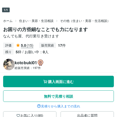
1/1
ホーム
住まい・美容・生活相談
その他（住まい・美容・生活相談）
お困りの方些細なことでも力になります
なんでも屋、代行業引き受けます
5.0
(15)
17
件
評価
販売実績
5
枠 / お願い中：
0
人
残り
kotobuki01
総販売実績：
197件
購入画面に進む
無料で見積り相談
見積りから購入までの流れ
お気に入り(85)
出品者に質問