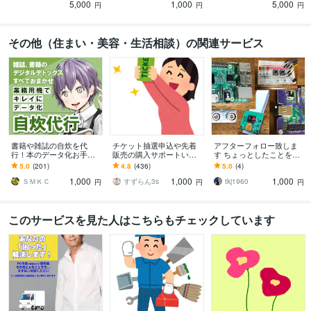
5,000
1,000
5,000
て頂きます。
す。
円
円
円
その他（住まい・美容・生活相談）の関連サービス
書籍や雑誌の自炊を代
チケット抽選申込や先着
アフターフォロー致しま
行！本のデータ化お手伝
販売の購入サポートいた
す ちょっとしたことを気
いします オプション無料
します 申込口数の必要な
軽に問い合わせ
5.0
(201)
4.8
(436)
5.0
(4)
対応、業務用断裁機とス
方、チケ発が出来ない方
1,000
1,000
1,000
キャナでプロの仕上がり
は是非ご連絡下さい。
ＳＭＫＣ
すずらん3s
tkj1960
円
円
円
このサービスを見た人はこちらもチェックしています