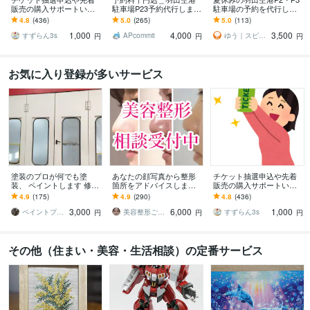
販売の購入サポートいた
駐車場P23予約代行します
駐車場の予約を代行しま
します 申込口数の必要な
[実績100%※の成功率/1000
す 手数料込み・満車もキ
4.8
(436)
5.0
(265)
5.0
(113)
方、チケ発が出来ない方
円込！]評価を参照下さい
ャンセル待ち対応
1,000
4,000
3,500
は是非ご連絡下さい。
すずらん3s
APcommit
ゆう｜スピード予約代行
円
円
円
お気に入り登録が多いサービス
塗装のプロが何でも塗
あなたの顔写真から整形
チケット抽選申込や先着
装、 ペイントします 修理
箇所をアドバイスします
販売の購入サポートいた
塗装可能かどうかまずは
整形歴17年の経験を活か
します 申込口数の必要な
4.9
(175)
4.9
(290)
4.8
(436)
ご相談下さい。
し、丁寧にアドバイスし
方、チケ発が出来ない方
3,000
6,000
1,000
ます
は是非ご連絡下さい。
ペイントプロK
美容整形ごまちゃん
すずらん3s
円
円
円
その他（住まい・美容・生活相談）の定番サービス