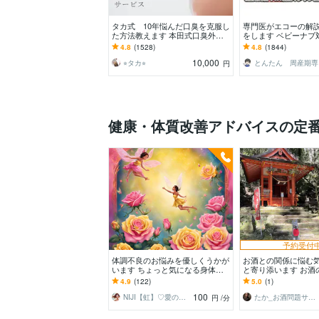
タカ式 10年悩んだ口臭を克服し
専門医がエコーの解
た方法教えます 本田式口臭外来
をします ベビーナブ
でもダメだった口臭を克服した方
以降のエコーであれ
4.8
(1528)
4.8
(1844)
法
す。
10,000
⭐︎タカ⭐︎
と
円
健康・体質改善アドバイスの定
予約受付
体調不良のお悩みを優しくうかが
お酒との関係に悩む
います ちょっと気になる身体の
と寄り添います お酒
こと、看護師に相談してみません
んでいませんか？経
4.9
(122)
5.0
(1)
か？
してみませんか？
100
NIJI【虹】♡愛のインサイトオラクル♡
たか_お酒問題サポーター
円
/分