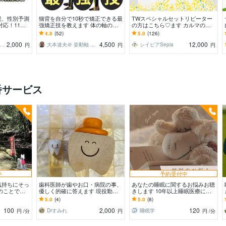
説、性別予測
猫背を自分で10秒で矯正できる最
TWスペシャルセットリピーター
対応！11週
強矯正技を教えます 体の軸の第
の方はこちら♡ます カルマの解
ば判定しま
一人者が、発見した10秒でできる
消★インナーチャイルドの癒し★
4.8
(52)
5.0
(126)
猫背姿勢矯正法
お金のブロック解除
2,000
4,500
12,000
んたん 周産期専門医 超音波専門医
大本達夫＠ 姿動軸 体の軸を作る第一人者
シイピアSepia
円
円
円
番サービス
中
予約受付中
気持ちにそっ
歯科医師が歯やお口・病院の事、
あなたの睡眠に関するお悩みお聴
のことで悩
優しく的確に答えます 現役勤務
きします 10年以上睡眠医療に関
験者の僕に話
歯科医師です！どんな些細なこと
わってきた医療従事者です。
5.0
(4)
5.0
(8)
でもお気軽にどうぞ♪
100
2,000
120
Drすみれ
睡眠学
円
/分
円
円
/分