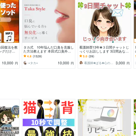
力回復法を教
タカ式 10年悩んだ口臭を克服し
看護師歴13年❀３日間チャットじ
ングだけで
た方法教えます 本田式口臭外来
っくりお話しします 3日間あなた
キを外すメ
でもダメだった口臭を克服した方
に寄り添います❀長文OK❀お悩み
4.8
(1528)
5.0
(39)
法
相談❀雑談❀
10,000
10,000
3,000
⭐︎タカ⭐︎
看護師❀ぱる❀心のケアステーション
円
円
円