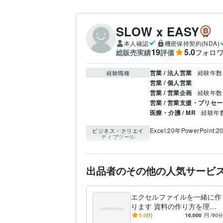
SLOW x EASY
本人確認
機密保持契約(NDA)
19
5.0
総販売実績
評価
フォロ
営業 / 法人営業
経験年数 
経験職種
営業 / 個人営業
営業 / 営業企画
経験年数 
営業 / 営業支援・プリセ
医療・介護 / MR
経験年数 
Excel:20年
PowerPoint:2
ビジネス・クリエイ
ティブツール
出品者のその他の人気サービ
エクセルファイルを一緒に作
ります 資料の作り方を理解
できれば自分でカスタマイズ
5.0
(1)
10,000
円
/90分