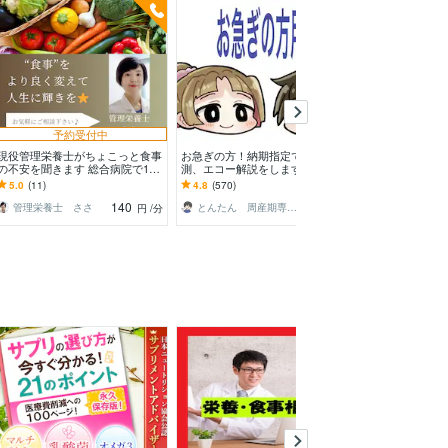
予約受付中
予約
現役管理栄養士がちょこっと食事
お急ぎの方！納期指定で性別予
妊娠・不妊治療
の不安を聞きます 総合病院で10
測、エコー解説をします 性別予
セラーが支援し
年以上栄養指導経験あり！食事の
測、エコー解説について納品日ご
セラーと一緒に
5.0
(11)
4.8
(570)
5.0
(57)
事なら何でもOK
指定のある方はこちら！
していきません
140
2,500
管理栄養士 ささ
とんたん 周産期専門医 超音波専門医
円
/分
円