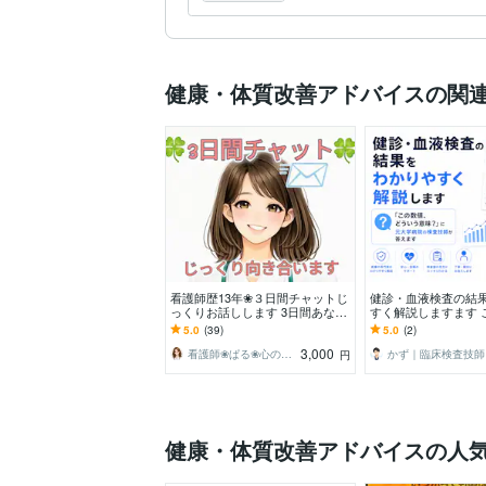
ができます。
健康・体質改善アドバイスの関
看護師歴13年❀３日間チャットじ
健診・血液検査の結
っくりお話しします 3日間あなた
すく解説しますます 
に寄り添います❀長文OK❀お悩み
値、どういう意味？
5.0
(39)
5.0
(2)
相談❀雑談❀
の検査技師が答えま
3,000
看護師❀ぱる❀心のケアステーション
かず｜臨床検査技師
円
健康・体質改善アドバイスの人