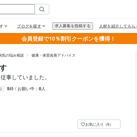
会員登録で10％割引クーポンを獲得！
病気の悩み相談
健康・体質改善アドバイス
す
に従事していました。
5
枠 / お願い中：
0
人
り
お気に入り（6）