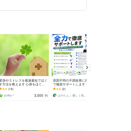
緊張やストレスを最速最短でほぐ
原因不明の不調改善に向けて全力
脳を覚醒させる
す方法を教えます 心身をほぐし
で徹底サポートします 不調改善
フォーマンスに
たい方や大切な場面で最大限の力
に向けて何をしていいかわからな
の本来の思考力
5.0
(19)
5.0
(2)
5.0
(3)
を発揮したい方！
い方へやることを明確に
引き出す個別コ
3,000
3,000
yurika＊
はやたん｜優しく執筆・運用・健康サポート
白木健
円
円