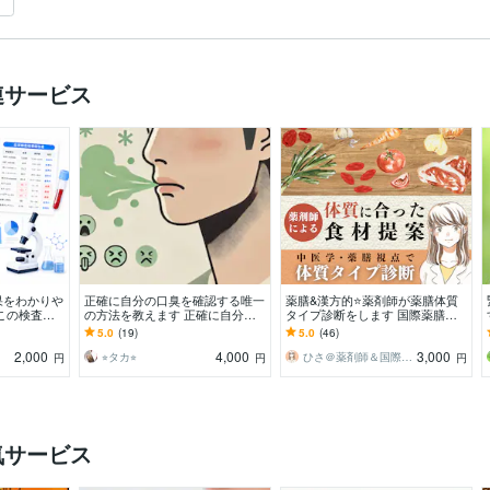
連サービス
果をわかりや
正確に自分の口臭を確認する唯一
薬膳&漢方的⭐️薬剤師が薬膳体質
この検査
の方法を教えます 正確に自分の
タイプ診断をします 国際薬膳師
に元大学病院
口臭を確認出来る方法は一つしか
がおすすめ食材提案⭐️食生活改善
5.0
(19)
5.0
(46)
す
ありません。
も◎健康相談も❗️
2,000
4,000
3,000
⭐︎タカ⭐︎
ひさ＠薬剤師＆国際薬膳師
円
円
円
気サービス