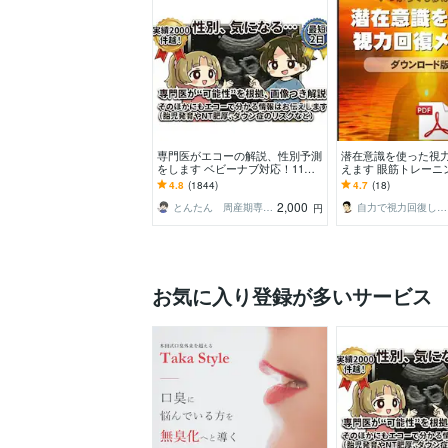
専門医がエコーの解説、性別予測
潜在意識を使った視
をします ベビーナブ対応！11週
えます 眼筋トレーニ
以降のエコーであれば判定しま
はダメ！ 脳のブレー
4.8
(1844)
4.7
(18)
す。
ソッド
2,000
とんたん 周産期専門医 超音波専門医
自力で視力回復した人
円
お気に入り登録が多いサービス