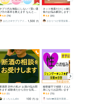
サプリ代を無駄にしない！賢い選
ネット検索だけじゃ解決できない
薬膳&漢方的⭐️
び方の基本を教えます なんとな
食のお悩み解決します 栄養・食
タイプ診断をし
く選んでいませんか？後悔しない
事相談、その他のご要望まで管理
がおすすめ食材提
4.9
(76)
4.8
(35)
5.0
(46)
サプリ選びの新常識
栄養士におまかせ下さい
も◎健康相談も❗️
1,500
1,500
おたけ＠サプリアドバイザー
かかりつけ管理栄養士 中野照規
円
円
予約受付中
断酒歴 20年の私が お酒の悩み聞
秘密厳守で傾聴！どんな悩みも親
薬局で聞きそび
きます 経験者だから分かる気持
身になりお話伺います ジェンダ
整理します 薬
ちがあります
ー/レス/癖/コンプレックス/恐怖、
テキストで分か
5.0
(1)
5.0
(75)
5.0
(1)
吐き出して
す
100
160
まっちゃんabc
kako❤️家庭作業療法士☆ママに笑顔を
MrT｜薬剤師
円
/分
円
/分