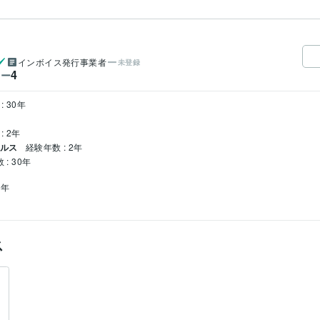
インボイス発行事業者
未登録
4
ワー
: 30年
: 2年
ールス
経験年数 : 2年
: 30年
0年
ス