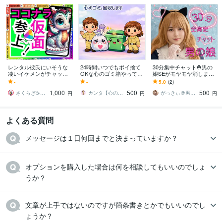
レンタル彼氏にいそうな
24時間いつでもポイ捨て
30分集中チャット☘️男の
凄いイケメンがチャット
OKな心のゴミ箱やってま
娘SEがモヤモヤ消します
します 何でも歓迎★悩み/
す 否定一切なし！愚痴・
30分で心スッキリ☘️男の
-
-
5.0
(2)
愚痴/相談/恋愛相談/応援し
モヤモヤをここに捨てて
娘SEが貴方の味方になり
1,000
500
500
て/誉めて等
いきませんか？
ます
さくらぎ☕りょう⛎癒やし電話相談サロン
カンタ【心のお悩み管理人・占い師】
がっきぃ＠男の娘の聞き役
円
円
円
よくある質問
メッセージは１日何回までと決まっていますか？
オプションを購入した場合は何を相談してもいいのでしょ
うか？
文章が上手ではないのですが箇条書きとかでもいいのでし
ょうか？