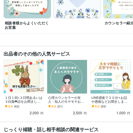
その他ツール
対人関係の悩み相談・愚痴聞き・恋愛婚活アドバイス:36年
保護動物と暮らす＆犬猫の命を救うための支援:33年
相談者様からよくいただく
カウンセラー紹
ブログ執筆（ココナラWordPressアメブロ他）:18年
お言葉
得意分野
悩み相談・カウンセリング
★婚活アドバイス・プロフィール添削
★夫婦
問題・関係修復・離婚・不妊の辛さ
★恋愛相談・片想い・脈あり＆復縁の
出品者のその他の人気サービス
可能性
悩み相談
関係修復
恋愛相談
離婚相談
婚活疲れ
夫婦関係
結婚相談所
結婚生活
婚活の悩み
婚活相談
悩み相談・カウンセリング
★友人・対人関係の悩み　職場の人間関係
★
自己肯定感・生き辛さ・自分らしく生きる
★仕事の悩み・やりたいことが
わからない
自己肯定感
メンタルブロック
自信がない
毒親育ち
仕事の悩み
人間関係の悩み
友人の悩み
自分らしさ
思い込みを手放す方法
自分を好きになりたい
１日１回×３日間あるいは
心理カウンセラーが友
LINE感覚で３０分⭐️お話
３往復☘️話をお聞きしま
人・知人のモヤモヤお聞
や愚痴などお聞きします
す 愚痴聞き・不安な気持
きします ☘️ママ友・長年
⭐️お悩み・雑談・推しの
5.0
(42)
5.0
(21)
5.0
(33)
ち・ペットロス・誰にも
の友人・同僚・推し仲間
話・ちょっとした恋愛婚
2,000
2,500
1,000
言えない出来事など
など人間関係の悩み相談
活相談もOK！
円
円
円
じっくり傾聴・話し相手相談の関連サービス