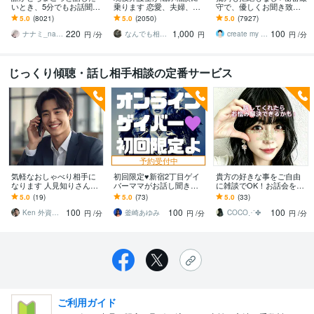
いとき、5分でもお話聞き
乗ります 恋愛、夫婦、学
守で、優しくお聞き致し
ます 疲れた～、でもカウ
校、会社、お金，単なる
ます ✨お試し１分から✨
5.0
(8021)
5.0
(2050)
5.0
(7927)
ンセリングじゃない、な
愚痴など何でもOK！
違うかな？と思ったら途
220
1,000
100
んとなく雑談聞いて～
中で切って構いません
ナナミ_nanami
なんでも相談員
create my life
円
/分
円
円
/分
じっくり傾聴・話し相手相談の定番サービス
予約受付中
気軽なおしゃべり相手に
初回限定♥新宿2丁目ゲイ
貴方の好きな事をご自由
なります 人見知りさんも
バーママがお話し聞きま
に雑談でOK！お話会をし
大歓迎！あなた専属の話
す 愚痴聞き 話相手 悩み相
ます 傾聴＆癒し★秘めた
5.0
(19)
5.0
(73)
5.0
(33)
し相手です！
談 雑談 性 他 男性も歓
お気持ちを受け止めて、
100
100
100
迎よ
お相手いたします。
Ken 外資系サラリーマン
釜崎あゆみ
COCO⋰✤
円
/分
円
/分
円
/分
ご利用ガイド