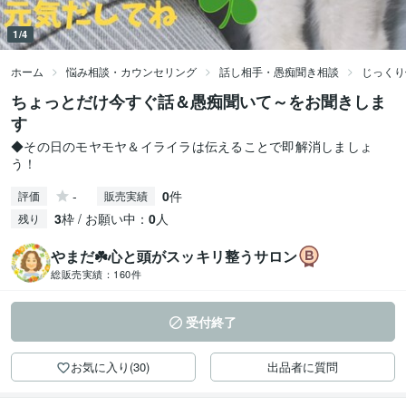
1/4
ホーム
悩み相談・カウンセリング
話し相手・愚痴聞き相談
じっくり
ちょっとだけ今すぐ話＆愚痴聞いて～をお聞きしま
す
◆その日のモヤモヤ＆イライラは伝えることで即解消しましょ
う！
-
0
件
評価
販売実績
3
枠 / お願い中：
0
人
残り
やまだ☘️心と頭がスッキリ整うサロン
総販売実績：
160件
受付終了
お気に入り(30)
出品者に質問