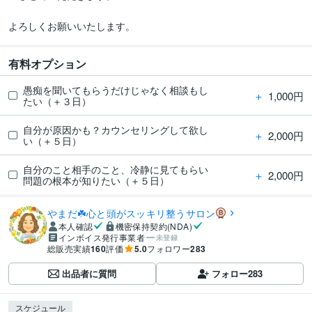
よろしくお願いいたします。
有料オプション
愚痴を聞いてもらうだけじゃなく相談もし
＋
1,000円
たい（＋３日）
自分が原因かも？カウンセリングして欲し
＋
2,000円
い（＋５日）
自分のこと相手のこと、冷静に見てもらい
＋
2,000円
問題の根本が知りたい（＋５日）
やまだ☘️心と頭がスッキリ整うサロン
本人確認
機密保持契約(NDA)
インボイス発行事業者
未登録
総販売実績
160
評価
5.0
フォロワー
283
出品者に質問
フォロー
283
スケジュール