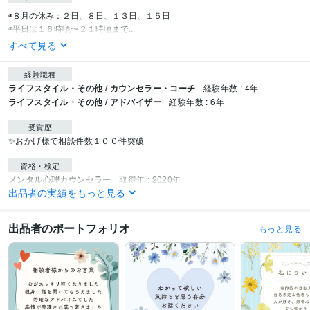
◉８月の休み：２日、８日、１３日、１５日

◉平日は１６時頃〜２１時頃まで...
すべて見る
経験職種
ライフスタイル・その他 / カウンセラー・コーチ
経験年数 : 4年
ライフスタイル・その他 / アドバイザー
経験年数 : 6年
受賞歴
✨おかげ様で相談件数１００件突破
資格・検定
メンタル心理カウンセラー
取得年 : 2020年
出品者の実績をもっと見る
上級心理カウンセラー
取得年 : 2020年
婚活アドバイザー
取得年 : 2020年
夫婦カウンセラー
取得年 : 2020年
出品者のポートフォリオ
もっと見る
パワーストーンセラピスト
取得年 : 2022年
日商簿記検定2級
取得年 : 1994年
ビジネス・クリエイティブツール
WordPress:5年
JIMDO:3年
Excel:8年
Word:8年
PCA:5年
ジョブカン会計:2年
弥生会計:9年
ChatGPT:0年
Canva:4年