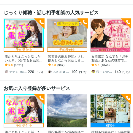
じっくり傾聴・話し相手相談の人気サービス
予約受付中
予約受付中
誰かとちょこっと話した
関西弁の飲み仲間♬さし
女性限定 なんでも「ガチ
いとき、5分でもお話聞き
飲みしながらお話します
相談」あなたの味方で話
ます 疲れた～、でもカウ
何となく話したい✨酔った
ます 男性目線で、あなた
5.0
(8021)
5.0
(367)
5.0
(1048)
ンセリングじゃない、な
時のいい気分のまま⭐︎お話
の恋の“答え”を言葉にしま
220
100
140
んとなく雑談聞いて～
しましょう
す。
ナナミ_nanami
あきほ ✿ 元気を届ける関西女子✨
桜井 ひかる｜経験豊富の恋愛相談室
円
/分
円
/分
円
/分
お気に入り登録が多いサービス
予約受付中
相談中
誰かとちょこっと話した
現役弁護士が悩み相談に
批判も拒絶もなし✨秘密厳