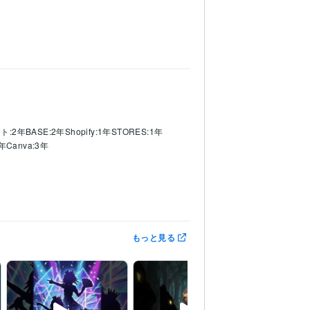
ント:2年
BASE:2年
Shopify:1年
STORES:1年
1年
Canva:3年
もっと見る