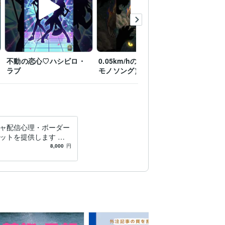
不動の恋心♡ハシビロ・
0.05km/hの独白（ナマケ
Chimera'
ラブ
モノソング）
ズ・ジョー
ャ配信心理・ボーダー
ットを提供します 応
め前・ボーダー管理を
8,000
円
で整えます