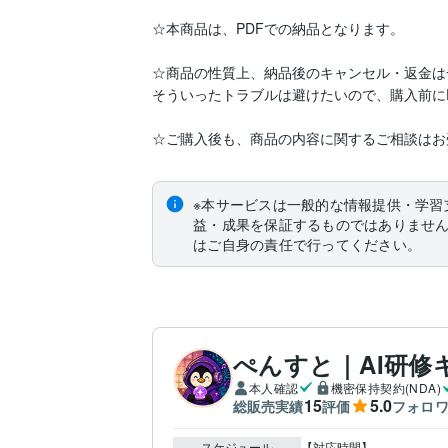
☆本商品は、PDFでの納品となります。

☆商品の性質上、納品後のキャンセル・返金は
そういったトラブルは避けたいので、購入前にD
☆ご購入後も、商品の内容に関するご相談はお
※本サービスは一般的な情報提供・学習
益・成果を保証するものではありませ
はご自身の責任で行ってください。
ぺんすと｜AI研修
本人確認
機密保持契約(NDA)
15
5.0
総販売実績
評価
フォロ
スケジュール
【対応時間】
