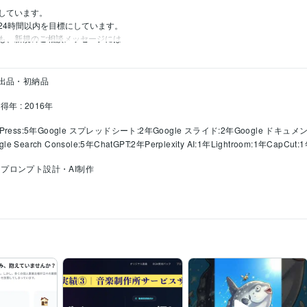
しています。

4時間以内を目標にしています。

も、新規のご相談メッセージには
初出品・初納品
得年 : 2016年
Press:5年
Google スプレッドシート:2年
Google スライド:2年
Google ドキュメ
gle Search Console:5年
ChatGPT:2年
Perplexity AI:1年
Lightroom:1年
CapCut:
プロンプト設計・AI制作
006年3月 ~ 2010年2月