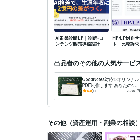
AI副業診断LP｜診断×コ
HP/LP制作
ンテンツ販売導線設計
ト｜比較訴求
出品者のその他の人気サービ
GoodNotes対応✨オリジナル
PDF制作します あなたの"使
いたい手帳"を、ゼロから一
5.0
(1)
12,000
円
緒に作ります
その他（資産運用・副業の相談