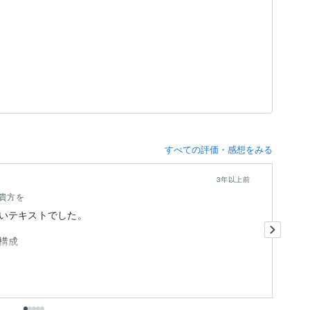
すべての評価・感想をみる
3年以上前
貴方を
いテキストでした。
大
と
構成