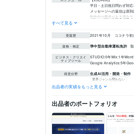
平日・土日祝日問わず対応
メッセージへの返信は原則2
制作中の案件がある場合で
すべて見る
2021年10月　ココナラ
受賞歴
準中型自動車運転免許
取
資格・検定
STUDIO:0年
Wix:1年
Word
ビジネス・クリエイ
ティブツール
Google Analytics:5年
Goo
生成AI活用・開発・制作
得意分野
業界ジャンル問わない
出品者の実績をもっと見る
国立大学法人佐賀大学
2
学歴
出品者のポートフォリオ