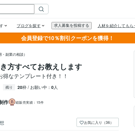
会員登録で10％割引クーポンを獲得！
用・副業の相談）
書き方すべてお教えします
お得なテンプレート付き！！
20
枠 / お願い中：
0
人
残り
制作
総販売実績：
15件
想
お気に入り（36）