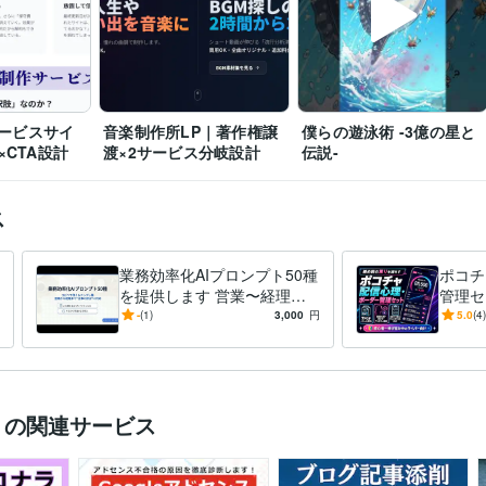
サービスサイ
音楽制作所LP｜著作権譲
僕らの遊泳術 -3億の星と
×CTA設計
渡×2サービス分岐設計
伝説-
ス
業務効率化AIプロンプト50種
ポコチ
を提供します 営業〜経理ま
管理セ
で使えるコピペできるテンプ
援・締
-
(1)
3,000
円
5.0
(4)
レ50＋ガイド
PDF
）の関連サービス