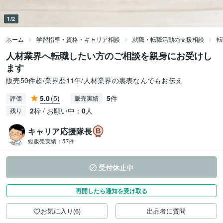
1/2
ホーム
学習指導・資格・キャリア相談
就職・転職活動の支援相談
転
人材業界へ転職したい方のご相談を親身にお受けし
ます
販売50件超/業界歴11年/人材業界の裏表なんでもお伝え
5.0
(5)
5
件
評価
販売実績
2
枠 / お願い中：
0
人
残り
キャリア応援隊長
総販売実績：
57件
受付休止中
再開したら通知を受け取る
お気に入り(6)
出品者に質問