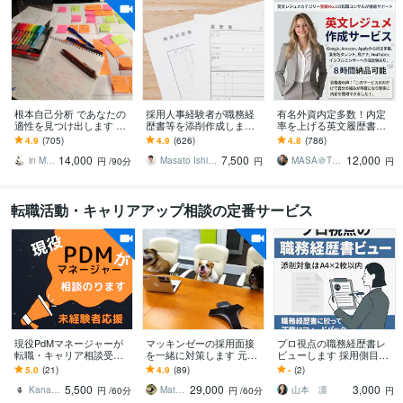
根本自己分析 であなたの
採用人事経験者が職務経
有名外資内定多数！内定
適性を見つけ出します 就
歴書等を添削作成します
率を上げる英文履歴書作
職・転職でお悩みの方、
人事×元リクのプロエージ
ります 人気実績No.1、有
4.9
(705)
4.9
(626)
4.8
(786)
自分自身をもっと知りた
ェントが支援/支援実績62
名人も御用達ワンランク
14,000
7,500
12,000
い方へ
6件以上
上の英文レジュメ！
in Myself
Masato Ishiguro
MASA＠TOP転職プロフェッショナル
円
/90分
円
円
転職活動・キャリアアップ相談の定番サービス
現役PdMマネージャーが
マッキンゼーの採用面接
プロ視点の職務経歴書レ
転職・キャリア相談受け
を一緒に対策します 元Mc
ビューします 採用側目線
ます キャリアアップ、未
K面接官が合格に必要な要
で改善点をフィードバッ
5.0
(21)
4.9
(89)
-
(2)
経験からのPdM転職も応
件と対策を具体的に教え
ク！
5,500
29,000
3,000
援いたします！
ます
Kanako Penpen
Matsumoto123
山本 凛
円
/60分
円
/60分
円