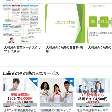
人材紹介
派遣
学習指導・資格・キャリア相談
キャリアコンサルティング
転職
就職
医療職種
面接対策
書類添削
看護師
薬剤師
人材紹介営業トークスクリ
人材紹介CA虎の巻資料-表
人材紹介CA虎の
プト作成例
紙
出品者のその他の人気サービス
受付休止中
受付休止中
受付休止中
全120分/模擬面接2回/あな
医療職種の転職/キャリア
販売50件超/転職キャリア