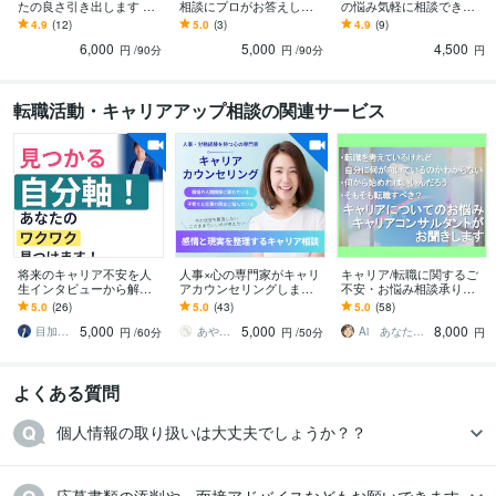
たの良さ引き出します 販
相談にプロがお答えしま
の悩み気軽に相談できま
売50件超/内容に自信あり/
す 販売50件超☆医療転職
す 評価5.0☆気楽なチャッ
4.9
(12)
5.0
(3)
4.9
(9)
人材業界11年現役
支援11年/国家資格/親身に
ト相談/7日間無制限/転職
6,000
5,000
4,500
聴きます
支援11年
円
/90分
円
/90分
円
転職活動・キャリアアップ相談の関連サービス
将来のキャリア不安を人
人事×心の専門家がキャリ
キャリア/転職に関するご
生インタビューから解消
アカウンセリングします
不安・お悩み相談承りま
します ありたい姿を描い
仕事とプライベート・感
す 2週間チャットで質問し
5.0
(26)
5.0
(43)
5.0
(58)
て実現に至るまで一気通
情を整えて、次の判断軸
放題。顔出し無しでOK
5,000
5,000
8,000
貫で伴走します
を明確にします
目加多龍_転職／キャリアコンサルタント
あやかのお悩み相談室
Ai あなたの人生に寄り添うカウンセラー
円
/60分
円
/50分
円
よくある質問
個人情報の取り扱いは大丈夫でしょうか？？