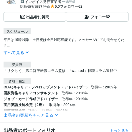
インボイス発行事業者
未登録
総販売実績
57
評価
5.0
フォロワー
62
出品者に質問
フォロー
62
スケジュール
平日は19時以降、土日祝は全日対応可能です。メッセージにてお問合せくだ
さ...
すべて見る
受賞歴
「リクらく」第二新卒転職コラム監修
「wanted」転職コラム連載中
資格・検定
CDA(キャリア・デベロップメント・アドバイザー)
取得年 : 2009年
国家資格キャリアコンサルタント
取得年 : 2016年
ジョブ・カード作成アドバイザー
取得年 : 2019年
実用英語技能検定（2級）
取得年 : 2004年
日商簿記検定（3級）
取得年 : 2005年
出品者の実績をもっと見る
得意分野
ビジネス代行・事務代行
人材紹介、派遣業務アドバイス
出品者のポートフォリオ
もっと見る