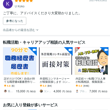
2021年6月28日
U Koko
参考になった
出品者からの返信を読む
転職活動・キャリアアップ相談の人気サービス
話すだけでOK！自信が持
外資戦コンマネージャー
内定続々✨転職/プロ人事
てる職歴書&履書歴作りま
が模擬面接します コンサ
が転職相談、模擬面接し
す 即日納品可！年間300
ルケース面接対策@外資
ます ★安心&実績プラチ
4.8
(6)
5.0
(84)
5.0
(446)
名を成功に導く現役エー
戦コンマネージャー＆面
ナ★質問や相談は無制限
15,000
4,000
7,000
ジェントが作成！
接官
｜面接練習もOK！
長谷川さん（はせがわさん）
コンサルぴえろ
プロ人事３段 さとう
円
/90分
円
/30分
円
/60分
お気に入り登録が多いサービス