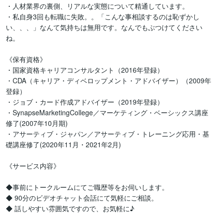
・人材業界の裏側、リアルな実態について精通しています。

・私自身3回も転職に失敗。。「こんな事相談するのは恥ずかし
い、、、」なんて気持ちは無用です。なんでもぶつけてください
ね。

《保有資格》

・国家資格キャリアコンサルタント（2016年登録）

・CDA（キャリア・ディベロップメント・アドバイザー）（2009年
登録）

・ジョブ・カード作成アドバイザー（2019年登録）

・SynapseMarketingCollege／マーケティング・ベーシックス講座
修了(2007年10月期)

・アサーティブ・ジャパン／アサーティブ・トレーニング応用・基
礎講座修了(2020年11月・2021年2月)

《サービス内容》

◆事前にトークルームにてご職歴等をお伺いします。

◆ 90分のビデオチャット会話にて気軽にご相談。

◆ 話しやすい雰囲気ですので、お気軽に♪