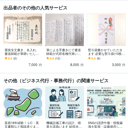
出品者のその他の人気サービス
賞状全文書き、名入れ、
筆による手書きにて書道
熨斗袋書かせていただき
書道師範が筆耕いたしま
師範が式辞各種代筆いた
ます 必要な熨斗袋(10枚)
す 書道師範が、感謝状や
します 謝辞、祝辞など、
に表書きと名前入れいた
5.0
(2)
4.9
(12)
5.0
(6)
表彰状など手書き毛筆文
筆耕のプロが心を込めて
します
7,000
8,000
3,000
字にて筆耕します。
丁寧に筆耕いたします。
円
円
円
その他（ビジネス代行・事務代行）の関連サービス
貿易18年経験！ L/C・英
機械設備工事の設計、積
SNSの誹謗中傷・情報漏
文書類など相談承ります
算を請負います 給排水、
洩を監視・証拠保存しま