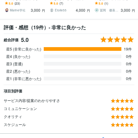
～初めてでも安心、輸出
空調設備の設計や積算業
す リスクを3段階で早期検
5.0
(23)
5.0
(7)
5.0
(1)
現場で培った知識で全般
務を請負います
知・証拠保存します！分
3,000
4,000
3,000
サポート～
析や対策案も！
Marine学社
Etoile55
冨岡 優喜（トミークリエイト代表）
円
円
円
評価・感想（19件）- 非常に良かった
5.0
総合評価
星5 (非常に良かった)
19件
星4 (良かった)
0件
星3 (普通)
0件
星2 (悪かった)
0件
星1 (非常に悪かった)
0件
項目別評価
サービス内容/提案のわかりやすさ
コミュニケーション
クオリティ
スケジュール