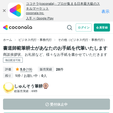
ホーム
ビジネス代行・事務代行
その他（ビジネス代行・事務代行）
書道師範筆耕士があなたのお手紙を代筆いたします
商談挨拶状、お礼状など、様々なお手紙を書かせていただきます
物品配送可能
5.0
(19)
28
件
評価
販売実績
1
枠 / お願い中：
0
人
残り
しゅんそう筆耕
総販売実績：
69件
受付休止中