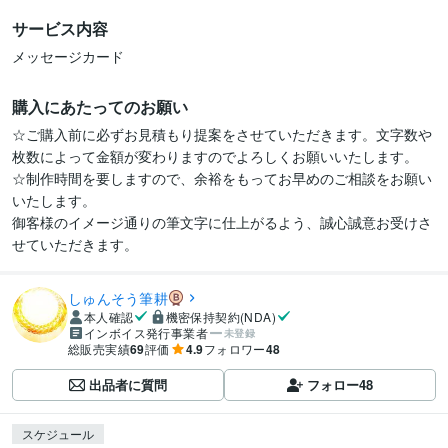
サービス内容
メッセージカード
購入にあたってのお願い
☆ご購入前に必ずお見積もり提案をさせていただきます。文字数や
枚数によって金額が変わりますのでよろしくお願いいたします。

☆制作時間を要しますので、余裕をもってお早めのご相談をお願い
いたします。

御客様のイメージ通りの筆文字に仕上がるよう、誠心誠意お受けさ
しゅんそう筆耕
本人確認
機密保持契約(NDA)
インボイス発行事業者
未登録
総販売実績
69
評価
4.9
フォロワー
48
出品者に質問
フォロー
48
スケジュール