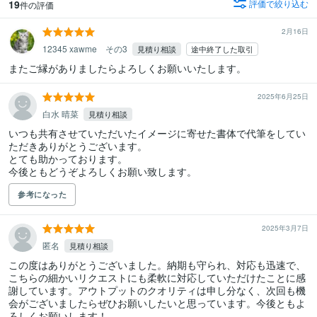
19
評価で絞り込む
件の評価
2月16日
12345 xawme その3
見積り相談
途中終了した取引
またご縁がありましたらよろしくお願いいたします。
2025年6月25日
白水 晴菜
見積り相談
いつも共有させていただいたイメージに寄せた書体で代筆をしてい
ただきありがとうございます。

とても助かっております。

今後ともどうぞよろしくお願い致します。
参考になった
2025年3月7日
匿名
見積り相談
この度はありがとうございました。納期も守られ、対応も迅速で、
こちらの細かいリクエストにも柔軟に対応していただけたことに感
謝しています。アウトプットのクオリティは申し分なく、次回も機
会がございましたらぜひお願いしたいと思っています。今後ともよ
ろしくお願いします！