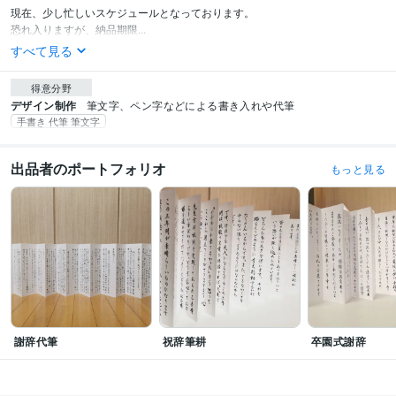
現在、少し忙しいスケジュールとなっております。

恐れ入りますが、納品期限...
すべて見る
得意分野
デザイン制作
筆文字、ペン字などによる書き入れや代筆
手書き 代筆 筆文字
出品者のポートフォリオ
もっと見る
謝辞代筆
祝辞筆耕
卒園式謝辞