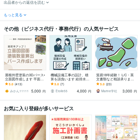
出品者からの返信を読む
もっと見る
その他（ビジネス代行・事務代行）の人気サービス
屋根外壁塗装の3Dパース•
機械設備工事の設計、積
貿易18年経験！ L/C・英
立面図作成します 平面図
算を請負います 給排水、
文書類など相談承ります
から！パース作成、建築
空調設備の設計や積算業
～初めてでも安心、輸出
5.0
(413)
5.0
(7)
5.0
(23)
数量算出！6点セット
務を請負います
現場で培った知識で全般
5,000
4,000
3,000
サポート～
みかん11111
Etoile55
Marine学社
円
円
円
お気に入り登録が多いサービス