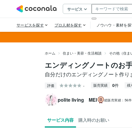
ホーム
住まい・美容・生活相談
その他（住ま
エンディングノートのお
自分だけのエンディングノート作り
0
件
-
販売実績
残
評価
polite living MEI
総販売実績：
56件
サービス内容
購入時のお願い