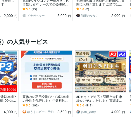
 不動産に
電動RCラジコンカー組み立て代
元老舗呉服屋店員がお着物のご質
ます
行致します レースでの優勝経験
問にお答え致します 店頭では聞
を活かして、まごころ込めて組み
きにくい言いにくい/押売/個人情
5.0
(95)
5.0
(2)
立てます
報なしだから安心
2,000
3,000
2,000
活かし迅速に応対
イナガっキー
和服のななこ
円
円
円
談）の人気サービス
空港駐車場P
夏休みの羽田空港P2・P3駐車場
3Dセキュア対応！羽田空港駐車
績100%※の
の予約を代行します 手数料込
場をご予約いたします 実績多
]評価を参照下
み・満車もキャンセル待ち対応
数！これまでトラブルゼロ！安
5.0
(102)
5.0
(517)
心・安全・丁寧。即購入OK
4,000
3,500
4,000
ゆう｜スピード予約代行
yumi_yumy
円
円
円