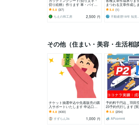
カッティングシート(切り文字・
各種文章作成承ります
切り絵柄）作ります 車・バイ
まつわる文章作成し
ク・ガラス・ドア・ポスト・自転
5.0
(37)
5.0
(1)
車！
2,500
ちえの和工房
不動産歴18年 知見を
円
その他（住まい・美容・生活相
チケット抽選申込や先着販売の購
予約料千円込＿羽田
入サポートいたします 申込口数
23予約代行します [実
の必要な方、チケ発が出来ない方
成功率/1000円込！
4.8
(430)
5.0
(254)
は是非ご連絡下さい。
さい
1,000
すずらん3s
APcommit
円