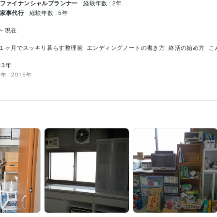
/ ファイナンシャルプランナー
経験年数 : 2年
 家事代行
経験年数 : 5年
 ~ 現在
１ヶ月でスッキリ暮らす整理術
エンディングノートの書き方
終活の始め方
こ
13年
年 : 2015年
015年
: 2016年
0年
エンディングノートの書き方
グノート
整理収納アドバイス