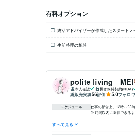
有料オプション
終活アドバイザーが作成したスタートノ
生前整理の相談
polite living MEI
本人確認
機密保持契約(NDA)
56
5.0
総販売実績
評価
フォロ
スケジュール
仕事の都合上、12時～23
24時間以内に返信できるよう
すべて見る