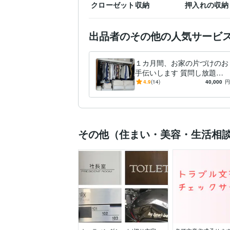
クローゼット収納
押入れの収納
出品者のその他の人気サービ
１カ月間、お家の片づけのお
手伝いします 質問し放題、
１か月で大体、自分で片づけ
4.9
(14)
40,000
円
られます。
その他（住まい・美容・生活相