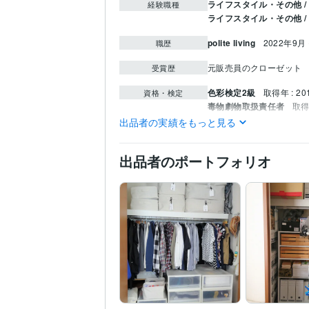
ライフスタイル・その他 
経験職種
ライフスタイル・その他 /
polite living
2022年9月
職歴
元販売員のクローゼット
受賞歴
色彩検定2級
取得年 : 20
資格・検定
毒物劇物取扱責任者
取得
2級FP技能士
取得年 : 2
出品者の実績をもっと見る
終活アドバイザー
取得年 
遺品整理士
取得年 : 202
出品者のポートフォリオ
資産運用・副業の相談
得意分野
生前整理 終活
エンディン
住まい・美容・生活相談
家事代行 整理収納