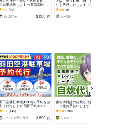
東京の神社・寺院へ代理参拝し、
大阪、奈良● 田、畑、お庭の草刈
振袖専門店元責
絵馬奉納致します ☆東京23区内
りを代行いたします プロと変わ
て何でも相談承り
であれば、どの神社・寺院でも対
らぬ技術力でスピーディーかつ丁
袖は私にお任せ
5.0
(70)
5.0
(5)
5.0
(1)
応致します☆
寧な作業を実施します
行く前/行った後
3,000
3,000
西 那緒子
ysk528
和服のななこ
円
円
羽田空港駐車場(P2P3)の予約を割
書籍や雑誌の自炊を代行！本のデ
3Dセキュア対策済
安で代行します 羽田予約料1000
ータ化お手伝いします オプショ
約代行いたします
円込！実績多数！キャンセル返
ン無料対応、業務用断裁機とスキ
績予約成功率10
5.0
(145)
5.0
(198)
5.0
(186)
金！丁寧対応！
ャナでプロの仕上がり
3,500
1,000
ユウト＠予約代行
ＳＭＫＣ
bojobo
円
円