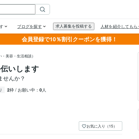
会員登録で10％割引クーポンを獲得！
い・美容・生活相談）
手伝いします
ませんか？
2
枠 / お願い中：
0
人
り
お気に入り（15）