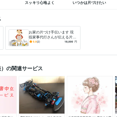
スッキリ心地よく
いつかは片づけたい
ス
お家の片づけ手伝います 現
役家事代行さんが伝える片づ
けの方法。一か所から始めよ
5.0
(2)
18,000
円
う。
談）の関連サービス