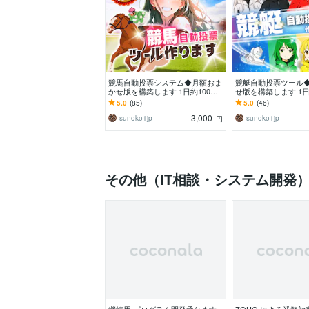
競馬自動投票システム◆月額おま
競艇自動投票ツール
かせ版を構築します 1日約100円
せ版を構築します 1日
でプロ仕様の自動投票。自宅P
プロ仕様の競艇投票
5.0
(85)
5.0
(46)
C・クラウド対応
料は完全無料
3,000
sunoko1jp
sunoko1jp
円
その他（IT相談・システム開発