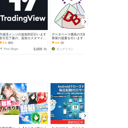
作成済インジの追加対応行います
データベース構造の欠陥診断と改
占い師向けAI相
取引完了後の、追加カスタマイズ
善策の提案を行います 欠陥デー
ムを提供します 
や仕様調整に対応します。
タベースが引き起こす様々なトラ
ド確認から納品
5.0
(92)
4.8
(3)
-
ブルを防止します
3,000
4,000
Pine Magic
ガングリゴン
円
円
満枠対応中