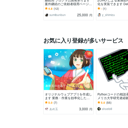
継続用 プログラム開発承ります
ZOHO による業務
案件継続のご依頼者様用ページと
化を実装できます Delug
なります。
Script、API、ウィザ
4.8
(12)
-
(1)
25,000
sumibunbun
y_shimizu
円
お気に入り登録が多いサービス
オリジナルウェブアプリを作成し
Pythonコードの相談
ます 業務・作業を効率化したい
メリカ大学研究者経
方にオススメ！
イスします
5.0
(7)
5.0
(55)
3,000
あめ玉
shoebill
円