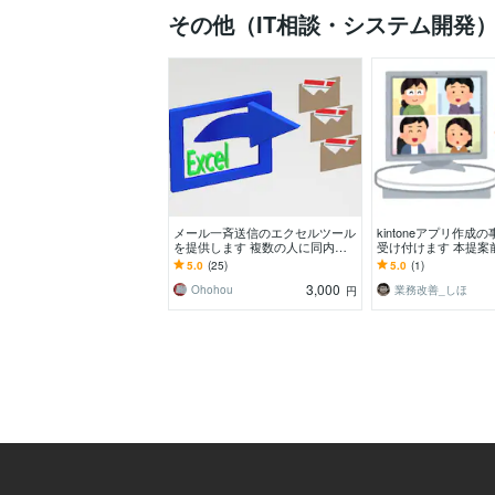
その他（IT相談・システム開発
メール一斉送信のエクセルツール
kintoneアプリ作成
を提供します 複数の人に同内容
受け付けます 本提案
のメール大量送信するツールです
チャットで擦り合わ
5.0
(25)
5.0
(1)
す！
3,000
Ohohou
業務改善_しほ
円