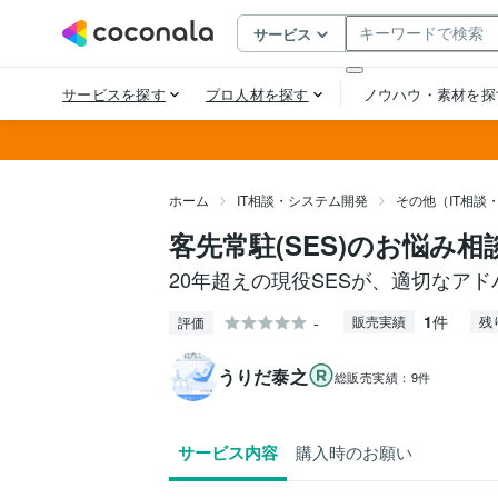
ホーム
IT相談・システム開発
その他（IT相談
客先常駐(SES)のお悩み
20年超えの現役SESが、適切なアド
1
件
-
販売実績
残
評価
うりだ泰之
総販売実績：
9件
サービス内容
購入時のお願い