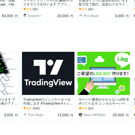
効率化・自動
スマホアプリ・ゲームの解析やカ
作成済インジの追加対応行います
e、Client
スタマイズを行います アプリの
取引完了後の、追加カスタマイズ
ード
動作やデータをお調べしデータ抽
や仕様調整に対応します。
4.9
(50)
5.0
(92)
出やカスタマイズします
50,000
20,000
3,000
Episode1
Pine Magic
円
円
円
承ります ア
TradingViewのインジケーターを
サーバー費用がかからないLINE B
験者がアドバ
作成します #TradingView #トレビ
otつくります レンタルサーバーを
ュー #ソースコード提供
使わないのでランニングコストが
5.0
(230)
5.0
(23)
かかりません
3,000
13,000
20,000
Pine Magic
Akami WEB制作
円
円
円