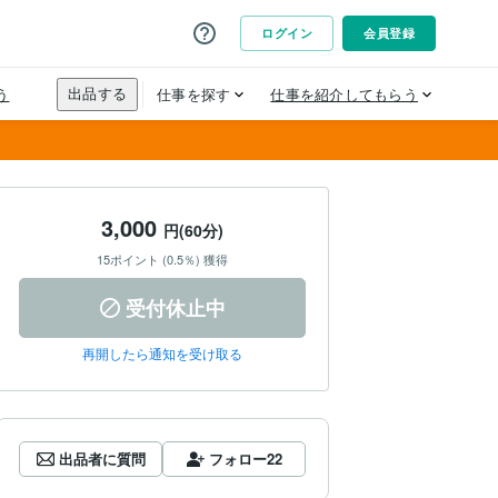
3,000
円(60分)
15ポイント (0.5％) 獲得
受付休止中
再開したら通知を受け取る
出品者に質問
フォロー
22