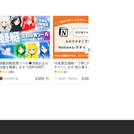
競艇自動投票ツール◆月額おまか
10名限定価格！丁寧にNotionレク
個人開発の設計
せ版を構築します 1日約100円で
チャーします 初心者さん大歓
に乗ります あ
プロ仕様の競艇投票。データ通信
迎！基礎からわかりやすくレクチ
技術面からサポ
5.0
(46)
5.0
(2)
5.0
(2)
料は完全無料
ャーします！
3,000
3,000
sunoko1jp
akari｜Notion構築パートナー
Fclef（ヘオン
円
円
/60分