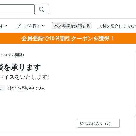
会員登録で10％割引クーポンを獲得！
・システム開発）
相談を承ります
バイスをいたします!
1
枠 / お願い中：
0
人
り
お気に入り（9）