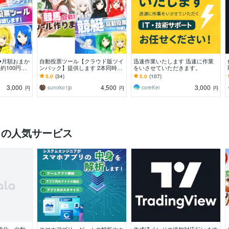
◆月額おまか
自動投票ツール【クラウド版ツイ
迅速作業いたします 迅速に作業
約100円で
ンパック】提供します 2本同時契
をいさせていただきます。
。データ通信
約がお得！競馬も競艇も競輪も、
5.0
(34)
5.0
(107)
最強ツールセット！
3,000
4,500
3,000
sunoko1jp
coreKei
円
円
円
）の人気サービス