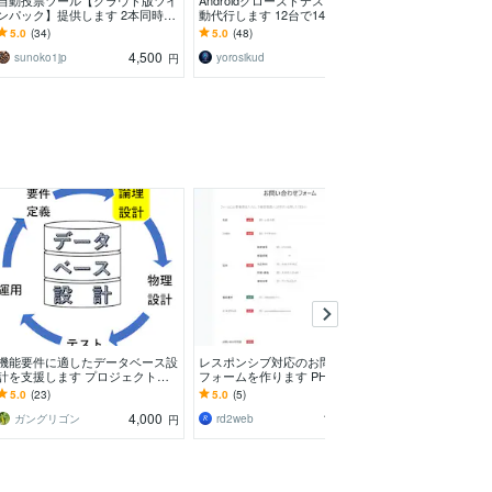
自動投票ツール【クラウド版ツイ
Androidクローズドテスト毎日起
競艇自動投票ツ
ンパック】提供します 2本同時契
動代行します 12台で14日間アプ
せ版を構築します
約がお得！競馬も競艇も競輪も、
リ起動のみ代行
プロ仕様の競艇
5.0
(34)
5.0
(48)
5.0
(46)
最強ツールセット！
料は完全無料
4,500
3,000
sunoko1jp
yorosikud
sunoko1jp
円
円
機能要件に適したデータベース設
レスポンシブ対応のお問い合わせ
MySQLのテー
計を支援します プロジェクトの
フォームを作ります PHPで動作
します テーブ
遅延や突発的なトラブルを回避す
する管理画面つきのレスポンシブ
方におすすめ
5.0
(23)
5.0
(5)
5.0
(5)
るために！
フォーム
4,000
10,000
ガングリゴン
rd2web
rd2web
円
円