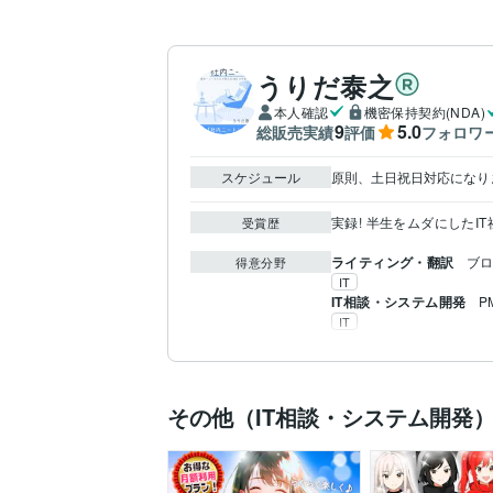
うりだ泰之
本人確認
機密保持契約(NDA)
9
5.0
総販売実績
評価
フォロワ
スケジュール
原則、土日祝日対応になり
実録! 半生をムダにしたI
受賞歴
ライティング・翻訳
ブロ
得意分野
IT
IT相談・システム開発
P
IT
その他（IT相談・システム開発