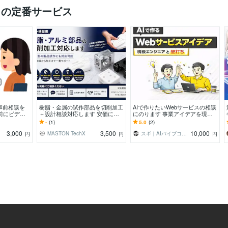
）の定番サービス
の事前相談を
樹脂・金属の試作部品を切削加工
AIで作りたいWebサービスの相談
前にビデオ
＋設計相談対応します 安価に作
にのります 事業アイデアを現役
せが可能で
れます！図面がなくてもOK、試
エンジニアがレビュー
-
(1)
5.0
(2)
作段階からご相談可能！
3,000
3,500
10,000
MASTON TechX
スギ｜AIバイブコーディング支援
円
円
円