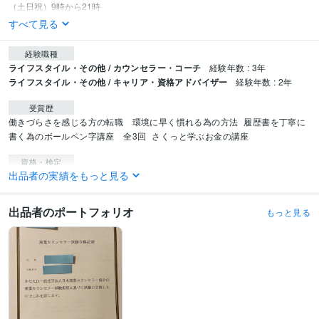
（土日祝）9時から21時
すべて見る
経験職種
ライフスタイル・その他 / カウンセラー・コーチ
経験年数 : 3年
ライフスタイル・その他 / キャリア・資格アドバイザー
経験年数 : 2年
受賞歴
働きづらさを感じる方の転職　環境に早く慣れる為の方法
履歴書を丁寧に
書く為のボールペン字講座　全3回
さくっと学ぶお金の講座
資格・検定
出品者の実績をもっと見る
2級FP技能士
取得年 : 2021年
産業カウンセラー
取得年 : 2022年
上級心理カウンセラー
取得年 : 2023年
出品者のポートフォリオ
もっと見る
ビジネス・クリエイティブツール
WordPress:2年
Excel:15年
Google スプレッドシート:5年
Google ドキュメント:5年
PowerPoint:5年
Word:15年
STORES:2年
Google Analytics:1年
Google Search Console:1年
ChatGPT:1年
Perplexity AI:1年
CapCut:2年
VLLO:2年
Canva:3年
得意分野