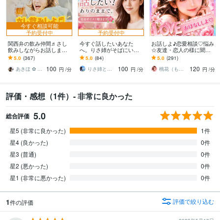
今すぐ相談可能
予約受付中
予約受付中
関西弁の飲み仲間♬さし
今すぐ話したいあなた
お話しよ♪恋愛相談♡悩み
飲みしながらお話します
へ。りさ姉がそばにいま
☆友達・恋人の様に聞き
何となく話したい✨酔った
す 1人じゃない。どんな感
ます YouTuber!悩み相談・
5.0
(367)
5.0
(84)
5.0
(291)
時のいい気分のまま⭐︎お話
情も否定しない✨低音ボイ
復縁・片思い・成就しま
100
100
120
しましょう
スでゆったり
す様に♪
あきほ ✿ 元気を届ける関西女子✨
りさ姉と話すこころ整え時間
桃花（ももか）♡強運パワー心のオアシス♡
円
/分
円
/分
円
/分
評価・感想（1件）- 非常に良かった
5.0
総合評価
星5 (非常に良かった)
1件
星4 (良かった)
0件
星3 (普通)
0件
星2 (悪かった)
0件
星1 (非常に悪かった)
0件
1
評価で絞り込む
件の評価