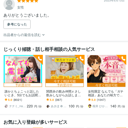
2023年5月13日
女性
ありがとうございました。
参考になった
出品者からの返信を読む
じっくり傾聴・話し相手相談の人気サービス
今すぐ相談可能
予約受付中
予約受付中
今すぐ相談可能
誰かとちょこっと話した
関西弁の飲み仲間♬さし
女性限定 なんでも「ガチ
いとき、5分でもお話聞き
飲みしながらお話します
相談」あなたの味方で話
ます 疲れた～、でもカウ
何となく話したい✨酔った
ます 男性目線で、あなた
5.0
(8021)
5.0
(367)
5.0
(1047)
ンセリングじゃない、な
時のいい気分のまま⭐︎お話
の恋の“答え”を言葉にしま
220
100
140
んとなく雑談聞いて～
しましょう
す。
ナナミ_nanami
あきほ ✿ 元気を届ける関西女子✨
桜井 ひかる｜経験豊富の恋愛相談室
円
/分
円
/分
円
/分
お気に入り登録が多いサービス