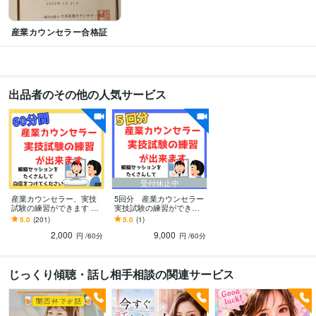
悩み相談・カウンセリング
毒親育ちの将来を一緒に考えます。
職場の人
間関係に苦しんでいる方の支援
産業カウンセラー合格証
毒親
人間関係
アダルトチルドレン
生きづらさ
職場の人間関係
働きづらい
オンラインレッスン・習い事
就職面接の対策を一緒にします。
履歴書や
応募書類の記入をお手伝いします。
産業カウンセラーの実技試験対策
履歴書
志望動機
面接
自己PR
転職
産業カウンセラー
傾聴
出品者のその他の人気サービス
受付休止中
産業カウンセラー、実技
5回分 産業カウンセラー
試験の練習ができます 私
実技試験の練習ができま
が60分間クライエント
す 私が60分間クライエン
5.0
(201)
5.0
(1)
役、振返りもさせて頂き
ト役、振返りもさせて頂
2,000
9,000
ます。
きます。
円
/60分
円
/60分
じっくり傾聴・話し相手相談の関連サービス