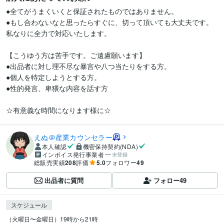
●全てがうまくいくと保証されたものではありません。

●もし合わないなと思ったらすぐに、切って頂いても大丈夫です。
私なりに全力で対応いたします。

【こうゆう方は苦手です。ご遠慮願います】

●出品者に対し理不尽な暴言や八つ当たりをする方。

●個人を特定しようとする方。

●性的発言、卑猥な内容を話す方

☆有意義な時間になります様に☆
えぬ＠産業カウンセラー
本人確認
機密保持契約(NDA)
インボイス発行事業者
未登録
総販売実績
208
評価
5.0
フォロワー
49
出品者に質問
フォロー
49
スケジュール
（火曜日〜金曜日）19時から21時
