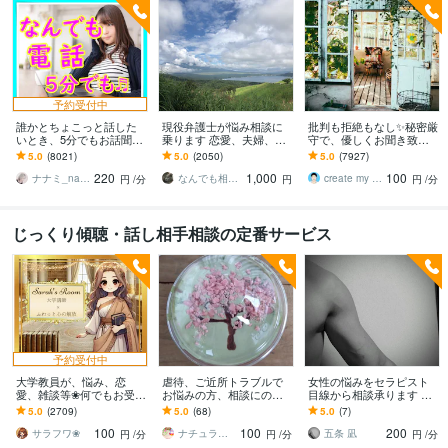
予約受付中
誰かとちょこっと話した
現役弁護士が悩み相談に
批判も拒絶もなし✨秘密厳
いとき、5分でもお話聞き
乗ります 恋愛、夫婦、学
守で、優しくお聞き致し
ます 疲れた～、でもカウ
校、会社、お金，単なる
ます ✨お試し１分から✨
5.0
(8021)
5.0
(2050)
5.0
(7927)
ンセリングじゃない、な
愚痴など何でもOK！
違うかな？と思ったら途
220
1,000
100
んとなく雑談聞いて～
中で切って構いません
ナナミ_nanami
なんでも相談員
create my life
円
/分
円
円
/分
じっくり傾聴・話し相手相談の定番サービス
予約受付中
大学教員が、悩み、恋
虐待、ご近所トラブルで
女性の悩みをセラピスト
愛、雑談等❀何でもお受け
お悩みの方、相談にのり
目線から相談承ります 男
します 問題の核心へ❀モ
ます 子供の虐待では？家
性セラピスト目線からの
5.0
(2709)
5.0
(68)
5.0
(7)
ヤモヤからの脱出へ❀脳内
庭内ご近所含め通報悩ん
お悩み相談
100
100
200
整理を得意とします❀
でる、隣人問題等相談
サラフワ❀
ナチュラル９
五条 凪
円
/分
円
/分
円
/分