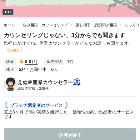
1/11
ホーム
悩み相談・カウンセリング
話し相手・愚痴聞き相談
じっくり
カウンセリングじゃない、3分からでも聞きます
気軽にかけてね。産業カウンセラーがどんなお話しも聞きます。
電話相談
5.0
(1)
1
件
評価
販売実績
5
枠 / お願い中：
0
人
残り
えぬ＠産業カウンセラー
総販売実績：
208件
プラチナ認定者の
サービス
直近3ヶ月で高い実績を維持した、信頼性の高い出品者のサービス
です
受付終了