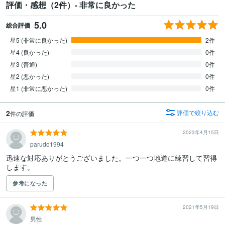
評価・感想（2件）- 非常に良かった
5.0
総合評価
星5 (非常に良かった)
2件
星4 (良かった)
0件
星3 (普通)
0件
星2 (悪かった)
0件
星1 (非常に悪かった)
0件
2
評価で絞り込む
件の評価
2023年4月15日
parudo1994
迅速な対応ありがとうございました。一つ一つ地道に練習して習得
します。
参考になった
2021年5月19日
男性