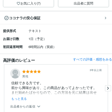
お気に入り(7)
出品者に質問
ココナラの安心保証
提供形式
テキスト
お届け日数
1日（予定）
初回返答時間
6時間以内（実績）
すべての評価・感想をみる
高評価のレビュー
3年以上前
男性
信頼できる方です。
前から興味があり、この商品があってよかったです。
まだ始めたばかりなので、この方法を元に結果は出せ
て...
もっと見る
出品者からの返信