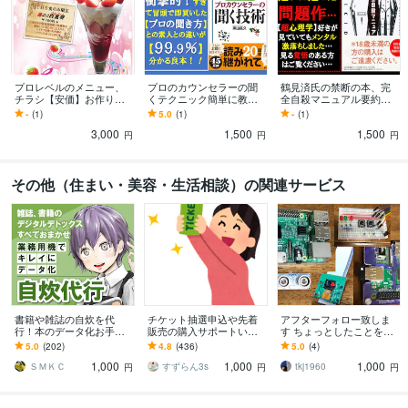
プロレベルのメニュー、
プロのカウンセラーの聞
鶴見済氏の禁断の本、完
チラシ【安価】お作りし
くテクニック簡単に教え
全自殺マニュアル要約し
ます テイクアウトメニュ
ます 心理的に相手の気持
ます 自殺が悪いことなの
-
(1)
5.0
(1)
-
(1)
ーやPOP、写真も一眼レ
ちを理解し共感するから
か？生きることが正解な
3,000
1,500
1,500
フで撮ってます
こそ距離の縮め方解説
のかさえ迷う内容です
円
円
円
その他（住まい・美容・生活相談）の関連サービス
書籍や雑誌の自炊を代
チケット抽選申込や先着
アフターフォロー致しま
行！本のデータ化お手伝
販売の購入サポートいた
す ちょっとしたことを気
いします オプション無料
します 申込口数の必要な
軽に問い合わせ
5.0
(202)
4.8
(436)
5.0
(4)
対応、業務用断裁機とス
方、チケ発が出来ない方
1,000
1,000
1,000
キャナでプロの仕上がり
は是非ご連絡下さい。
ＳＭＫＣ
すずらん3s
tkj1960
円
円
円