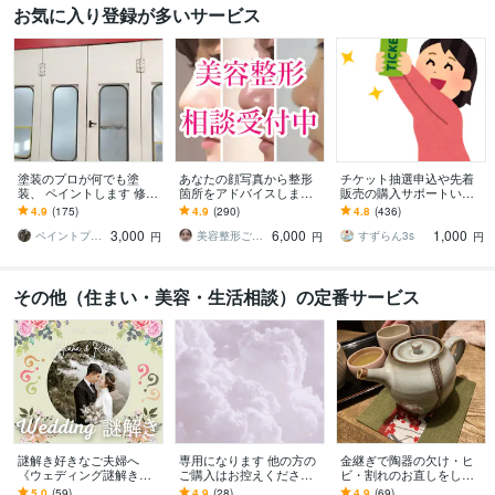
お気に入り登録が多いサービス
塗装のプロが何でも塗
あなたの顔写真から整形
チケット抽選申込や先着
装、 ペイントします 修理
箇所をアドバイスします
販売の購入サポートいた
塗装可能かどうかまずは
整形歴17年の経験を活か
します 申込口数の必要な
4.9
(175)
4.9
(290)
4.8
(436)
ご相談下さい。
し、丁寧にアドバイスし
方、チケ発が出来ない方
3,000
6,000
1,000
ます
は是非ご連絡下さい。
ペイントプロK
美容整形ごまちゃん
すずらん3s
円
円
円
その他（住まい・美容・生活相談）の定番サービス
謎解き好きなご夫婦へ
専用になります 他の方の
金継ぎで陶器の欠け・ヒ
《ウェディング謎解き》
ご購入はお控えくださ
ビ・割れのお直しをしま
作ります 『来た人みんな
い。
す 思い出の器をまた日常
5.0
(59)
4.9
(28)
4.9
(69)