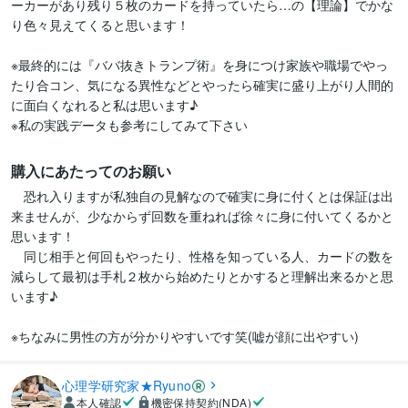
ーカーがあり残り５枚のカードを持っていたら…の【理論】でかな
り色々見えてくると思います！

※最終的には『ババ抜きトランプ術』を身につけ家族や職場でやっ
たり合コン、気になる異性などとやったら確実に盛り上がり人間的
に面白くなれると私は思います♪

購入にあたってのお願い
　恐れ入りますが私独自の見解なので確実に身に付くとは保証は出
来ませんが、少なからず回数を重ねれば徐々に身に付いてくるかと
思います！

　同じ相手と何回もやったり、性格を知っている人、カードの数を
減らして最初は手札２枚から始めたりとかすると理解出来るかと思
います♪

※ちなみに男性の方が分かりやすいです笑(嘘が顔に出やすい)
心理学研究家★Ryuno
本人確認
機密保持契約(NDA)