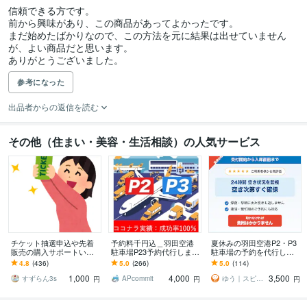
信頼できる方です。

前から興味があり、この商品があってよかったです。

まだ始めたばかりなので、この方法を元に結果は出せていません
が、よい商品だと思います。

ありがとうございました。
参考になった
出品者からの返信を読む
その他（住まい・美容・生活相談）の人気サービス
チケット抽選申込や先着
予約料千円込＿羽田空港
夏休みの羽田空港P2・P3
販売の購入サポートいた
駐車場P23予約代行します
駐車場の予約を代行しま
します 申込口数の必要な
[実績100%※の成功率/1000
す 手数料込み・満車もキ
4.8
(436)
5.0
(266)
5.0
(114)
方、チケ発が出来ない方
円込！]評価を参照下さい
ャンセル待ち対応
1,000
4,000
3,500
は是非ご連絡下さい。
すずらん3s
APcommit
ゆう｜スピード予約代行
円
円
円