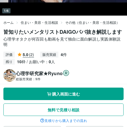
1/6
ホーム
住まい・美容・生活相談
その他（住まい・美容・生活相談）
皆知りたいメンタリストDAIGOババ抜き解説します
心理学オタクが何百回も動画を見て独自に面白解説し実践体験説
明
5.0
(2)
4
件
評価
販売実績
10
枠 / お願い中：
0
人
残り
心理学研究家★Ryuno
総販売実績：
9件
購入画面に進む
無料で見積り相談
見積りから購入までの流れ