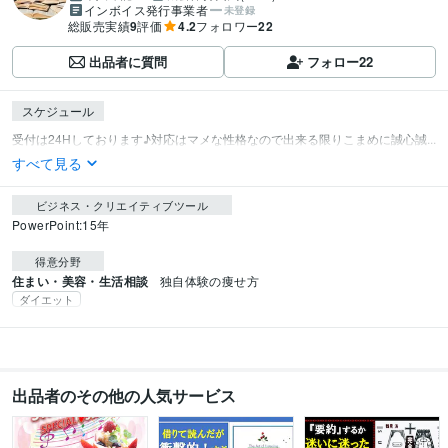
インボイス発行事業者
未登録
総販売実績
9
評価
4.2
フォロワー
22
出品者に質問
フォロー
22
スケジュール
受付は24Hしております♪対応はマメな性格なので出来る限りこまめに誠心誠...
すべて見る
ビジネス・クリエイティブツール
PowerPoint:15年
得意分野
住まい・美容・生活相談
独自体験の痩せ方
ダイエット
出品者のその他の人気サービス