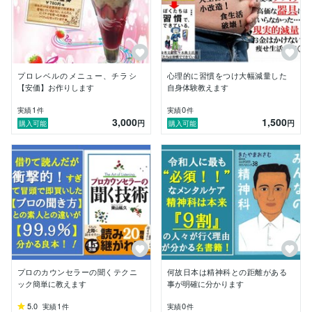
プロレベルのメニュー、チラシ
心理的に習慣をつけ大幅減量した
【安価】お作りします
自身体験教えます
1
0
実績
件
実績
件
3,000
1,500
円
円
購入可能
購入可能
プロのカウンセラーの聞くテクニ
何故日本は精神科との距離がある
ック簡単に教えます
事が明確に分かります
5.0
1
0
実績
件
実績
件