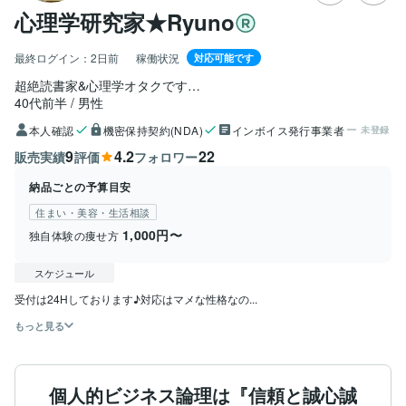
心理学研究家★Ryuno
最終ログイン：
2日前
稼働状況
対応可能です
超絶読書家&心理学オタクです…
40代前半
男性
本人確認
機密保持契約(NDA)
インボイス発行事業者
未登録
9
4.2
22
販売実績
評価
フォロワー
納品ごとの予算目安
住まい・美容・生活相談
1,000円〜
独自体験の痩せ方
スケジュール
受付は24Hしております♪対応はマメな性格なの...
もっと見る
個人的ビジネス論理は『信頼と誠心誠