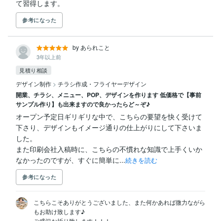
て習得します。
参考になった
by あられこと
3年以上前
見積り相談
デザイン制作
>
チラシ作成・フライヤーデザイン
開業、チラシ、メニュー、POP、デザインを作ります 低価格で【事前
サンプル作り】も出来ますので良かったらど～ぞ♪
オープン予定日ギリギリな中で、こちらの要望を快く受けて
下さり、デザインもイメージ通りの仕上がりにして下さいま
した。

また印刷会社入稿時に、こちらの不慣れな知識で上手くいか
なかったのですが、すぐに簡単に...
続きを読む
参考になった
こちらこそありがとうございました、また何かあれば微力ながら
もお助け致します♪

ご盛況お祈り致します！！！