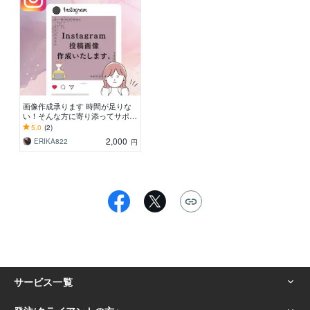
画像作成承ります 時間が足りな
い！そんな方に寄り添ってサポー
トをします。
5.0
(2)
2,000
ERIKA822
円