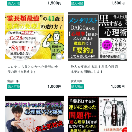
1,500
1,500
円
円
購入可能
購入可能
コロナにも負けなかった最強の免
他人を支配する黒すぎる心理術
疫の造り方教えます
本要約を明確にします
0
0
実績
件
実績
件
1,000
1,500
円
円
購入可能
購入可能