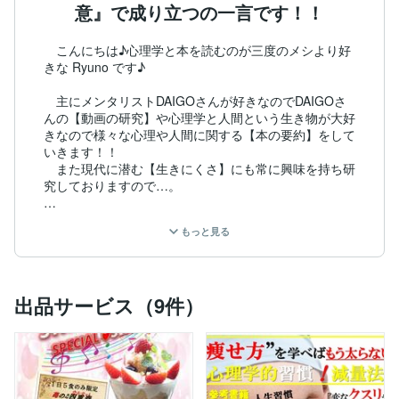
意』で成り立つの一言です！！
　こんにちは♪心理学と本を読むのが三度のメシより好
きな Ryuno です♪

　主にメンタリストDAIGOさんが好きなのでDAIGOさ
んの【動画の研究】や心理学と人間という生き物が大好
きなので様々な心理や人間に関する【本の要約】をして
いきます！！

　また現代に潜む【生きにくさ】にも常に興味を持ち研
究しておりますので…。

◎プロフィール　

もっと見る
●男

●性格　とても社交的

●趣味　観葉植物、料理、心理学、徹底的な自己管理、
映画鑑賞、読書(ビジネス書、自己啓発、ファッション
出品サービス（9件）
誌、小説、絵画など)

【誠心誠意】と【信頼】を自分自信の信念とし精一杯望