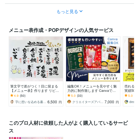
もっと見る
メニュー表作成・POPデザインの人気サービス
筆文字で差がつく！目に留まる
編集OK！メニューを見やすく魅
売れるメ
【メニュー表】作ります リピー
力的に制作致します Canvaで編
実績500
ト率高！スピード・安心感重視の
集OK！納品後も価格変更なども
る安心感
4.9
(50)
5.0
(33)
5.0
(11
方におすすめ
しやすく便利です
6,500
7,000
字に想いを込める書道家 瑞季
クリエイターズアパートメントチーム
design
円
円
このプロ人材に依頼した人がよく購入しているサービ
ス