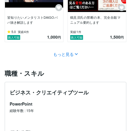
皆知りたいメンタリストDAIGOバ
鶴見済氏の禁断の本、完全自殺マ
バ抜き解説します
ニュアル要約します
5.0
4
1
実績
件
実績
件
1,000
1,500
円
円
購入可能
購入可能
もっと見る
職種・スキル
ビジネス・クリエイティブツール
PowerPoint
経験年数
:
15年