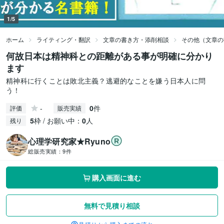
1/5
ホーム
ライティング・翻訳
文章の書き方・添削相談
その他（文章の
何故日本は精神科との距離がある事が明確に分かり
ます
精神科に行くことは敗北主義？逃避的なことを嫌う日本人に問
う！
-
0
件
評価
販売実績
5
枠 / お願い中：
0
人
残り
心理学研究家★Ryuno
総販売実績：
9件
購入画面に進む
無料で見積り相談