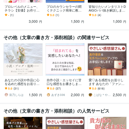
プロレベルのメニュー、
プロのカウンセラーの聞
皆知りたいメンタリストD
チラシ【安価】お作りし
くテクニック簡単に教え
AIGOババ抜き解説します
ます テイクアウトメニュ
ます 心理的に相手の気持
心理学オタクが何百回も
-
(1)
5.0
(1)
5.0
(4)
ーやPOP、写真も一眼レ
ちを理解し共感するから
動画を見て独自に面白解
3,000
1,500
1,000
フで撮ってます
こそ距離の縮め方解説
説し実践体験説明
円
円
円
その他（文章の書き方・添削相談）の関連サービス
あなたの小説や作品に心
自作小説・エッセイに甘
愛♡ある感想をお送りし
を込めた感想をお送りし
口な感想をお書きします
ます あなたの「ファン」
ます 書きかけでもOK！読
超ボリューミーな甘口(肯
になって創作意欲アップ
5.0
(31)
5.0
(37)
5.0
(616)
み込んでポジティブな感
定的)感想をお届けしま
をサポート！
1,500
2,000
2,500
想をお伝えします！
す！
宙乃しらは
あずき336
こばな＊やさしい感想屋さん
円
円
円
その他（文章の書き方・添削相談）の人気サービス