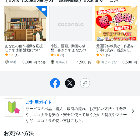
あなたの創作活動を応援
小説、漫画、動画の感
元国語科教員が、作品を
します 創作活動について
想、書きます あなたの作
丁寧に読み、感想を伝え
気楽に話します（ライト
った小説、漫画、動画の
ます あなたに寄り添う、
5.0
(1)
5.0
(1)
5.0
(5)
な相談も可）
感想を提供します
2,000字以上のやさしい感
3,000
1,500
3,500
想サービス
綿毛由子
尾崎花子
寿じゅげむ【作家・元国語科教員】
円
/60分
円
円
ご利用ガイド
サービスの出品、購入、取引の流れ、お支払い方法・手数料
や、ココナラを安心・安全に使って頂くための制度やマナー
など、ココナラの使い方はこちら。
お支払い方法