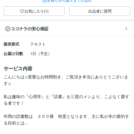
見積りから購入までの流れ
お気に入り(1)
出品者に質問
ココナラの安心保証
提供形式
テキスト
お届け日数
1日（予定）
サービス内容
こんにちは♫貴重なお時間割き、ご覧頂き本当にありとうございま
す♫

私は趣味の『心理学』と『読書』を三度のメシより、こよなく愛す
る者です！

年間の読書数は　３００冊　程度となります、主に私が本の要約す
る目的とは…
