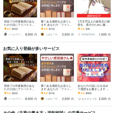
満枠対応中
現役プロ作家集団があな
愛♡ある感想をお送りし
1万文字以上の超長文の感
たの小説にアドバイスし
ます あなたの「ファン」
想を、貴方のために書き
ます 商業的な視点から講
になって創作意欲アップ
ます 1万文字につき、5千
5.0
(602)
5.0
(616)
4.8
(26)
評をします【長編小説の
をサポート！
文字超えの長文の感想に
8,000
2,500
1,500
講評5千～１万字！】
も対応可能！
ノベルマリット
こばな＊やさしい感想屋さん
SoftlyCherryOfficial
円
円
円
お気に入り登録が多いサービス
現役プロ作家集団があな
愛♡ある感想をお送りし
あなたの小説に心を込め
たの小説にアドバイスし
ます あなたの「ファン」
て感想をお書きします 最
ます 商業的な視点から講
になって創作意欲アップ
短翌日！甘口or辛口選択
5.0
(602)
5.0
(616)
4.9
(669)
評をします【長編小説の
をサポート！
可！一読者目線で感想を
8,000
2,500
2,000
講評5千～１万字！】
お伝えします
ノベルマリット
こばな＊やさしい感想屋さん
あさきちづる
円
円
円
その他（文章の書き方・添削相談）の定番サービス