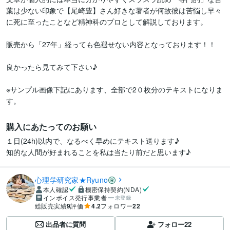
葉は少ない印象で【尾崎豊】さん好きな著者が何故彼は苦悩し早々
に死に至ったことなど精神科のプロとして解説しております。

販売から「27年」経っても色褪せない内容となっております！！

良かったら見てみて下さい♪

※サンプル画像下記にあります、全部で2０枚分のテキストになりま
す。
購入にあたってのお願い
１日(24h)以内で、なるべく早めにテキスト送ります♪

知的な人間が好まれることを私は当たり前だと思います♪
心理学研究家★Ryuno
本人確認
機密保持契約(NDA)
インボイス発行事業者
未登録
総販売実績
9
評価
4.2
フォロワー
22
出品者に質問
フォロー
22