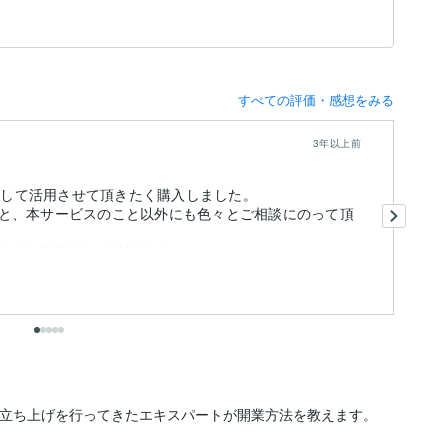
すべての評価・感想をみる
3年以上前
業として活用させて頂きたく購入しました。
最
と、本サービスのこと以外にも色々とご相談にのって頂
将
実
うに副業として検討してい...
も
から立ち上げを行ってきたエキスパートが開業方法を教えます。
