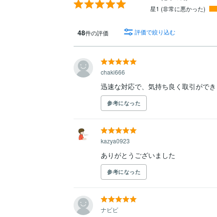
星1 (非常に悪かった)
48
評価で絞り込む
件の評価
chaki666
迅速な対応で、気持ち良く取引ができ
参考になった
kazya0923
ありがとうございました
参考になった
ナビビ