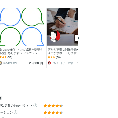
あなたのビジネスの状況を整理す
何かと不安な開業手続や準備を税
起業系補助金、
る壁打ちします ディスカッショ
理士がサポートします 個人事業
を行います う
ン相手として相談に乗ります
主、フリーランスや副業を持つ
避。申請可能な
4.9
(58)
4.9
(36)
5.0
(55)
方、一緒に始めませんか？
も！？
25,000
20,000
readmaster
J’sパートナー総合会計事務所
円
円
価
容/提案のわかりやすさ
ケーション