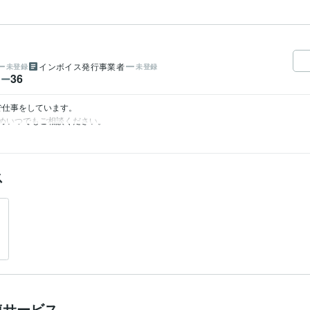
インボイス発行事業者
未登録
未登録
36
ワー
0で仕事をしています。

めいつでもご相談ください。
ス
連サービス