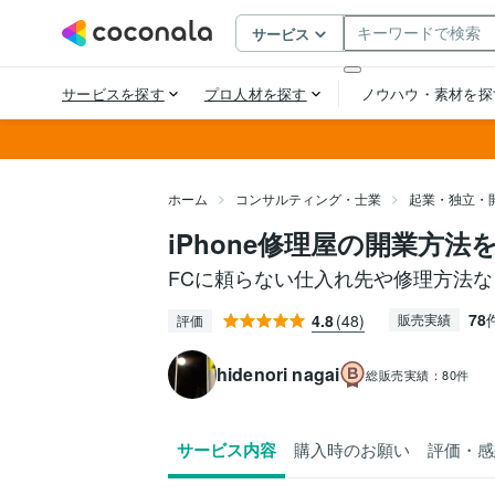
ホーム
コンサルティング・士業
起業・独立・
iPhone修理屋の開業方法
FCに頼らない仕入れ先や修理方法
78
4.8
(48)
販売実績
評価
hidenori nagai
総販売実績：
80件
サービス内容
購入時のお願い
評価・感