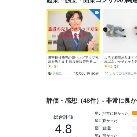
障害福祉施設の売り上げアップ方
よろず相談承ります 
法を教えます 現役施設管理者が
ればよいかそもそも
実践し結果が出たノウハウを伝授
法律って？お困りの
-
(1)
4.9
(21)
します
10,000
斉藤匠
し
円
/90分
評価・感想（48件）- 非常に良
星5 (非常に良かった)
総合評価
星4 (良かった)
4.8
星3 (普通)
星2 (悪かった)