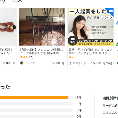
何を相談す
詳細サポ付】メンズエステ開業マ
資格・学びで起業したい方にコン
分からない。
ニュアル提供します 開業実績多
サルティングをします ゼロから
方
数あり。現在経営中。営業の無料
起業したいけど、何から始めれば
4.9
(25)
-
アドバイス付。即レス
いいか分からない人
8,000
5,000
15,000
ろねこ行政書士事務所
ミナミ大
魅力を引き出すコンサルタント
円
円
円
/60分
かった
45件
項目別評
0件
サービス内
0件
コミュニ
0件