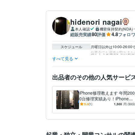
hidenori nagai
本人確認
機密保持契約(NDA)
80
4.8
総販売実績
評価
フォロ
スケジュール
月曜日以外は10:00-26:0
仕事中でも連絡が取れるた
すべて見る
出品者のその他の人気サービ
iPhone修理教えます 年間200
0台修理実績あり！iPhoneの
修理方法伝授します
5.0
(1)
1,500
円
/30分
起業・独立・開業コンサルの関