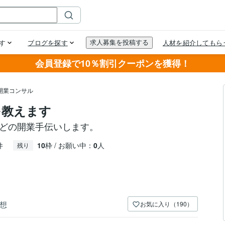
会員登録で10％割引クーポンを獲得！
開業コンサル
を教えます
などの開業手伝いします。
件
10
枠 / お願い中：
0
人
残り
想
お気に入り（190）