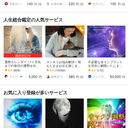
能力を存分に活かし理想
復縁、婚活、仕事、人間
を！
140
220
100
の未来を共に目指します
関係何でもOK!
天命占い師＠藤＊久国
お寺の娘 霊感霊視 占い師༄鎌 安寿༄
せろ☆しあり
円
/分
円
/分
円
/分
人生総合鑑定の人気サービス
満枠対応中
運勢カレンダー｜1ヶ月先
スッキリお悩み解決！視
不必要な全インプラント
までの毎日の運勢を出し
えたままお伝え致します
を完全に解除いたします
ます 30日×500字のおよそ
恋愛、結婚、人間関係、
インプラント全解除創始
5.0
(609)
5.0
(10092)
5.0
(172)
1万5千文字で細かく詳細
仕事、人生、ペットの気
者 × 魂の解放・カルマ浄
5,000
380
50,000
に記します
持ち等◎祈願付き
化・能力開花
コトハ ⸜❤︎⸝ 新サービス提供開始✨️
佐和ダウジング＆スピリットメンター
インプラント全解除創始者｜魂王DaI⭐︎
円
円
/分
円
お気に入り登録が多いサービス