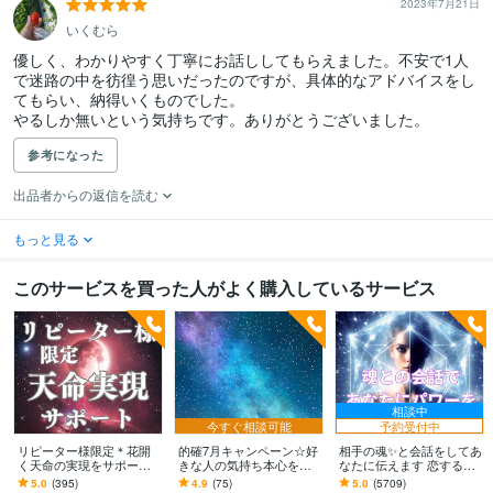
2023年7月21日
いくむら
優しく、わかりやすく丁寧にお話ししてもらえました。不安で1人
で迷路の中を彷徨う思いだったのですが、具体的なアドバイスをし
てもらい、納得いくものでした。

やるしか無いという気持ちです。ありがとうございました。
参考になった
出品者からの返信を読む
もっと見る
このサービスを買った人がよく購入しているサービス
相談中
今すぐ相談可能
予約受付中
リピーター様限定＊花開
的確7月キャンペーン☆好
相手の魂✨と会話をしてあ
く天命の実現をサポート
きな人の気持ち本心を視
なたに伝えます 恋するあ
します あなたが持つ潜在
ます ツインレイ、HSP、
なたに☘️最高のチャンス
5.0
(395)
4.9
(75)
5.0
(5709)