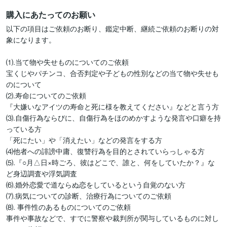
購入にあたってのお願い
以下の項目はご依頼のお断り、鑑定中断、継続ご依頼のお断りの対
象になります。

⑴.当て物や失せものについてのご依頼

宝くじやパチンコ、合否判定や子どもの性別などの当て物や失せも
のについて

⑵.寿命についてのご依頼

『大嫌いなアイツの寿命と死に様を教えてください』などと言う方

⑶.自傷行為ならびに、自傷行為をほのめかすような発言や口癖を持
っている方

「死にたい」や「消えたい」などの発言をする方

⑷他者への誹謗中庸、復讐行為を目的とされていらっしゃる方

⑸.『○月△日×時ごろ、彼はどこで、誰と、何をしていたか？』な
ど身辺調査や浮気調査

⑹.婚外恋愛で道ならぬ恋をしているという自覚のない方

⑺.病気についての診断、治療行為についてのご依頼

⑻. 事件性のあるものについてのご依頼

事件や事故などで、すでに警察や裁判所が関与しているものに対し