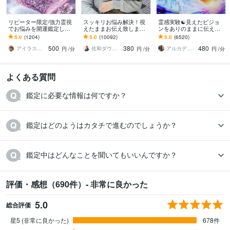
リピーター限定/強力霊視
スッキリお悩み解決！視
霊感実験☯️見えたビジョ
でお悩みを開運鑑定しま
えたままお伝え致します
ンをありのままに伝えま
す 本気のお悩みに本気で
恋愛、結婚、人間関係、
す ♦️霊感✨気の流れ☘️タロ
5.0
(1204)
5.0
(10092)
5.0
(6520)
鑑定！オールジャンルOK
仕事、人生、ペットの気
ット 見えた映像を具体
500
380
480
持ち等◎祈願付き
的に伝えます
アイラス♡Plus
佐和ダウジング＆スピリットメンター
アルカディア
円
/分
円
/分
円
/分
よくある質問
鑑定に必要な情報は何ですか？
鑑定はどのようはカタチで進むのでしょうか？
鑑定中はどんなことを聞いてもいいんですか？
評価・感想（690件）- 非常に良かった
5.0
総合評価
星5 (非常に良かった)
678件