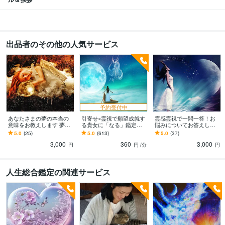
出品者のその他の人気サービス
予約受付中
あなたさまの夢の本当の
引寄せ×霊視で願望成就す
霊感霊視で一問一答！お
意味をお教えします 夢に
る貴女に「なる」鑑定し
悩みについてお答えしま
潜むメッセージをおしり
ます 潜在意識・引き寄せ
す お悩みについて霊視に
5.0
(25)
5.0
(613)
5.0
(37)
になりたい方へ
の法則・霊視で願望成就
て導きをお知りになりた
3,000
360
3,000
をサポートします
い方へ
円
円
/分
円
人生総合鑑定の関連サービス