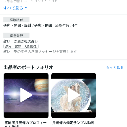
（午前の部）８：３０〜１１：００
すべて見る
経験職種
研究・開発・設計 / 研究・開発
経験年数 : 4年
得意分野
占い
霊感霊視の占い
恋愛 家庭 人間関係
占い
夢の本当の意味メッセージを霊視します
出品者のポートフォリオ
もっと見る
霊能者月光蝶のプロフィー
月光蝶の鑑定サンプル動画
ル＆挨拶