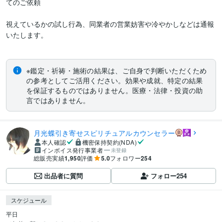
てのご依頼

視えているかの試し行為、同業者の営業妨害や冷やかしなどは通報
いたします。

※鑑定・祈祷・施術の結果は、ご自身で判断いただくため
の参考としてご活用ください。効果や成就、特定の結果
を保証するものではありません。医療・法律・投資の助
言ではありません。
月光蝶引き寄せスピリチュアルカウンセラー
本人確認
機密保持契約(NDA)
インボイス発行事業者
未登録
総販売実績
1,950
評価
5.0
フォロワー
254
出品者に質問
フォロー
254
スケジュール
平日
