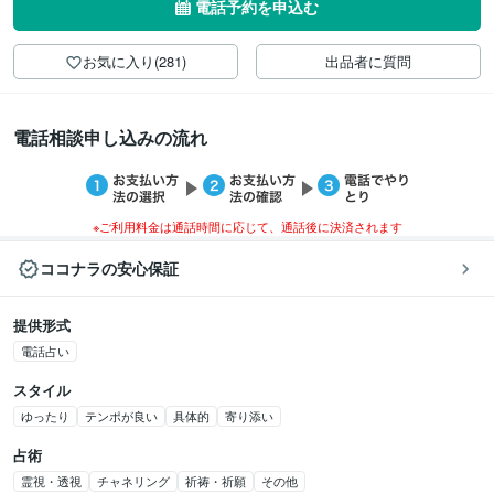
電話予約を申込む
お気に入り(281)
出品者に質問
電話相談申し込みの流れ
※ご利用料金は通話時間に応じて、通話後に決済されます
ココナラの安心保証
提供形式
電話占い
スタイル
ゆったり
テンポが良い
具体的
寄り添い
占術
霊視・透視
チャネリング
祈祷・祈願
その他