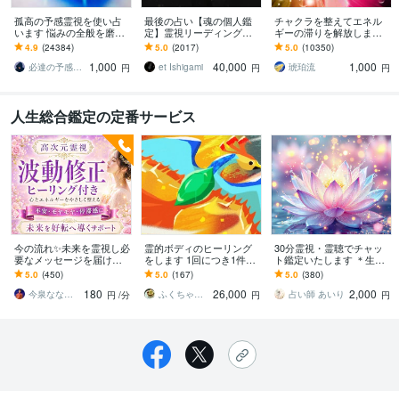
孤高の予感霊視を使い占
最後の占い【魂の個人鑑
チャクラを整えてエネル
います 悩みの全般を磨き
定】霊視リーディング承
ギーの滞りを解放します 7
上げ、研ぎ澄ました予感
ります 運命の地図を手
割超リピート！人生を変
4.9
(24384)
5.0
(2017)
5.0
(10350)
より霊視により導きます
に、輝く人生を創る｜魂
えたい人のエネルギー調
1,000
40,000
1,000
の全体像を紐解く鑑定
整
必達の予感霊視 渡邊 潤一
et Ishigami
琥珀流
円
円
円
人生総合鑑定の定番サービス
今の流れ✨未来を霊視し必
霊的ボディのヒーリング
30分霊視・霊聴でチャッ
要なメッセージを届けま
をします 1回につき1件の
ト鑑定いたします ＊生年
す 本来の感覚を取り戻し
ヒーリングとなります。
月日不要＊恋愛＊対人関
5.0
(450)
5.0
(167)
5.0
(380)
納得のいく選択ができる
係＊お仕事＊自分のこと
180
26,000
2,000
ようお手伝いします
今泉ななみ⭐︎霊視鑑定師ライトワーカー
ふくちゃん1234
占い師 あいり
円
/分
円
円