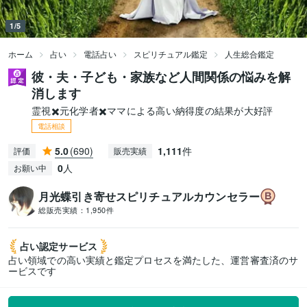
1/5
ホーム
占い
電話占い
スピリチュアル鑑定
人生総合鑑定
彼・夫・子ども・家族など人間関係の悩みを解
消します
霊視✖️元化学者✖️ママによる高い納得度の結果が大好評
電話相談
5.0
(690)
1,111
件
評価
販売実績
0
人
お願い中
月光蝶引き寄せスピリチュアルカウンセラー
総販売実績：
1,950件
占い認定
サービス
占い領域での高い実績と鑑定プロセスを満たした、運営審査済のサ
ービスです