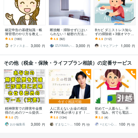
確定申告の基礎知識・帳
断捨離・掃除せずにはい
Bカビ ダニストレス知ら
簿管理のやり方を教えま
られない！秘密の方法教
ずの掃除術＋3個オマケま
す 確定申告をはじめてす
えます どうしても掃除で
す 風呂カビ布団ダニ排水
4.9
(180)
4.9
(92)
4.9
(112)
る方など、確定申告初心
きない。それには理由が
溝他TVじゃ教えない知恵
3,000
3,000
1,000
者のメニューです。
あります。
満載1番人気
オフィスまみぃ
IZUYAMAいずやま
ミヤとアンナ
円
円
円
その他（税金・保険・ライフプラン相談）の定番サービス
今すぐ相談可能
精神障害での障害年金獲
人に言えないお金の相談
初めて一人暮らし、不
得のためのツール提供し
☘️ FPの私が承ります ！
安、悩み、何でも電話で
ます 「主治医への診断書
㊙️ 借金返済/浪費/投資/節
聞きます 物件、引越し費
5.0
(7)
5.0
(134)
5.0
(4)
作成依頼文書」Word形式
約/詐欺 なんでもサポー
用、家電、家具、生活
3,000
100
100
ト
費、一緒に電話で考えま
おか編集長
ずまなこ✨FP
⭐とむ✨心の癒し お悩み相談 恋愛相談
円
円
/分
円
/分
しょ