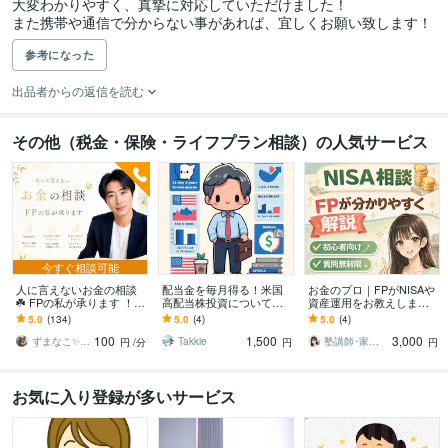
大変わかりやすく、真摯に対応していただけました！

また携帯や通信で分からない事があれば、宜しくお願い致します！
参考になった
出品者からの返信を読む
その他（税金・保険・ライフプラン相談）の人気サービス
今すぐ相談可能
人に言えないお金の相談
配当金を毎月得る！米国
お金のプロ｜FPがNISAや
☘️ FPの私が承ります ！
高配当株投資について教
資産運用をお教えします
㊙️ 借金返済/浪費/投資/節
えます 中長期で安定的な
✅️NISA✅iDeco✅資産運用
5.0
(134)
5.0
(4)
5.0
(4)
約/詐欺 なんでもサポー
配当収入を得ることを狙
✅投資信託✅️株式投資
100
1,500
3,000
ト
う投資スタイルです。
ずまなこ✨FP
Takkie
塾講師･家庭教師ゆり（FP相談対応も可）
円
/分
円
円
お気に入り登録が多いサービス