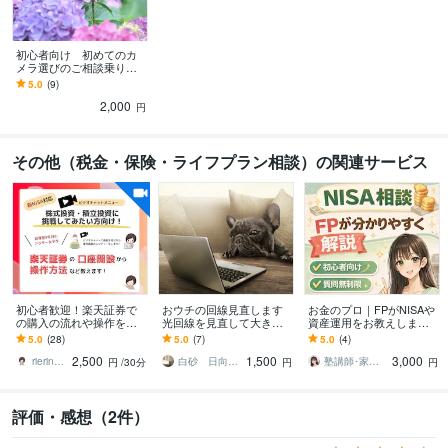
初心者向け 初めてのカ
メラ選びのご相談乗りま
す 元カメラ販売員がユー
5.0
(9)
ザー目線でお答え！
2,000
円
その他（税金・保険・ライフプラン相談）の関連サービス
初心者歓迎！楽天証券で
おウチの回線見直します
お金のプロ｜FPがNISAや
の購入の流れや操作を教
光回線を見直して大きく
資産運用をお教えします
えます 投資をしてみたい
節約してみませんか？
✅️NISA✅iDeco✅資産運用
5.0
(28)
5.0
(7)
5.0
(4)
けど操作がわからず困っ
✅投資信託✅️株式投資
2,500
1,500
3,000
ている初心者さん向け
rierin45895
白砂 日向（オオタニ ナオキ）
塾講師･家庭教師ゆり（FP相談対応も可）
円
/30分
円
円
評価・感想（2件）