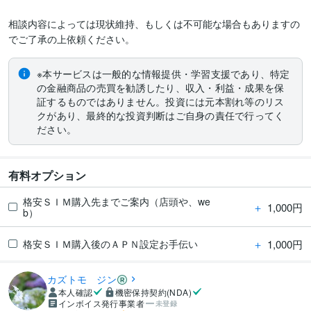
相談内容によっては現状維持、もしくは不可能な場合もありますの
でご了承の上依頼ください。
※本サービスは一般的な情報提供・学習支援であり、特定
の金融商品の売買を勧誘したり、収入・利益・成果を保
証するものではありません。投資には元本割れ等のリス
クがあり、最終的な投資判断はご自身の責任で行ってく
ださい。
有料オプション
格安ＳＩＭ購入先までご案内（店頭や、we
＋
1,000円
b）
＋
1,000円
格安ＳＩＭ購入後のＡＰＮ設定お手伝い
カズトモ ジン
本人確認
機密保持契約(NDA)
インボイス発行事業者
未登録