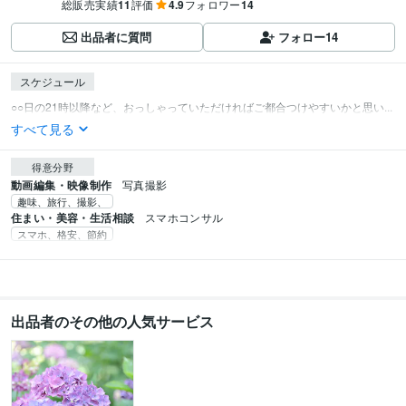
総販売実績
11
評価
4.9
フォロワー
14
出品者に質問
フォロー
14
スケジュール
○○日の21時以降など、おっしゃっていただければご都合つけやすいかと思い...
すべて見る
得意分野
動画編集・映像制作
写真撮影
趣味、旅行、撮影、
住まい・美容・生活相談
スマホコンサル
スマホ、格安、節約
出品者のその他の人気サービス