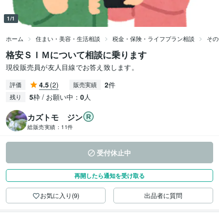
1/1
ホーム
住まい・美容・生活相談
税金・保険・ライフプラン相談
その
格安ＳＩＭについて相談に乗ります
現役販売員が友人目線でお答え致します。
4.5
(2)
2
件
評価
販売実績
5
枠 / お願い中：
0
人
残り
カズトモ ジン
総販売実績：
11件
受付休止中
再開したら通知を受け取る
お気に入り(9)
出品者に質問