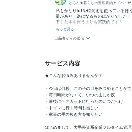
とろろ★暮らしの整理収納アドバイザ
私もかなりIoTや時間術を使っている
量があり、為になるものばかりでした！
下手な本を買うよりも実践的です！
丁寧な質問対応も非常にありがたく、とても
もっと見る
出品者からの返信
サービス内容
★こんなお悩みありませんか？

・今日は何秒、この子の目をみつめることがで
・毎日時間がなくて、いつのまにか夜

・最後にヘアカットに行ったのいつだっけ

・トイレに行く時間も惜しい

・家事の手の抜き方を知りたい

はじめまして。大手外資系企業フルタイム管理