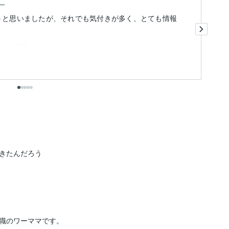
ー
ほうと思いましたが、それでも気付きが多く、とても情報
そ
あ
そ
満足いくサービスでした(*^^*)
私
も
出
きたんだろう

職のワーママです。
