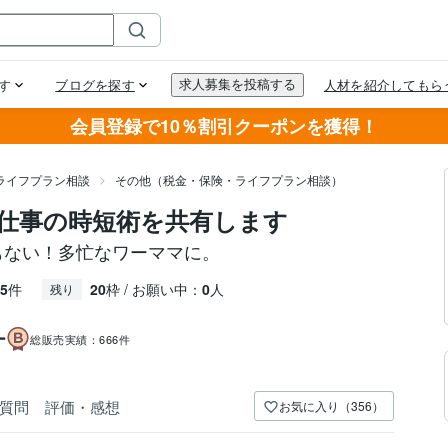
会員登録で10％割引クーポンを獲得！
ライフプラン相談
その他（税金・保険・ライフプラン相談）
仕事の時短術を共有します
もない！多忙なワーママに。
5
件
20
枠 / お願い中：
0
人
残り
ー
総販売実績：
666件
質問
評価・感想
お気に入り（356）