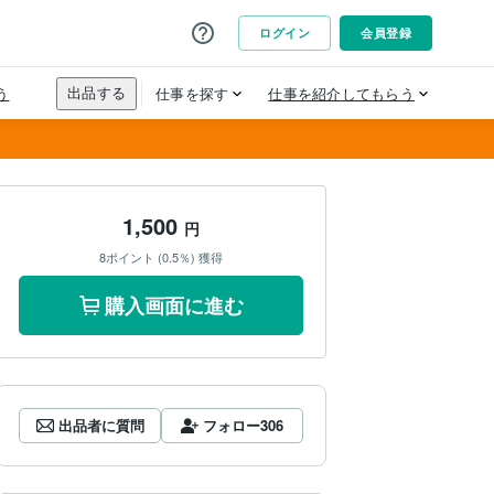
1,500
円
8ポイント (0.5％) 獲得
購入画面に進む
出品者に質問
フォロー
306