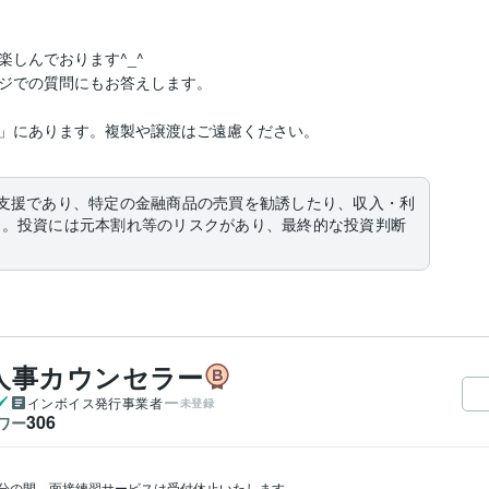
しんでおります^_^

ジでの質問にもお答えします。

」にあります。複製や譲渡はご遠慮ください。
支援であり、特定の金融商品の売買を勧誘したり、収入・利
ん。投資には元本割れ等のリスクがあり、最終的な投資判断
人事カウンセラー
インボイス発行事業者
未登録
306
ワー
分の間、面接練習サービスは受付休止いたします。
