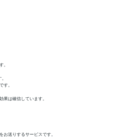
。

。

す。

効果は確信しています。

をお送りするサービスです。
