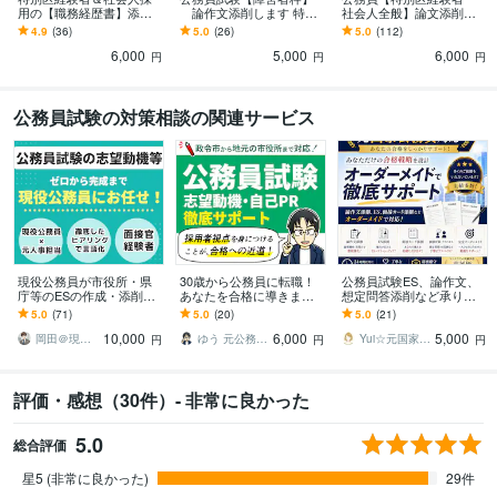
用の【職務経歴書】添削
論作文添削します 特別
社会人全般】論文添削し
します 上位&一発合格者
区障害者枠 連続合格者
ます 経験者採用試験に一
4.9
(36)
5.0
(26)
5.0
(112)
による面接カード、職務
を輩出した丁寧なサポー
発合格，豊富な指導経験
6,000
5,000
6,000
経歴書対策支援
ト！
に基づく論文添削支援
円
円
円
公務員試験の対策相談の関連サービス
現役公務員が市役所・県
30歳から公務員に転職！
公務員試験ES、論作文、
庁等のESの作成・添削し
あなたを合格に導きます
想定問答添削など承りま
ます 民間からの転職・既
政令市、中核市、地元市
す 新卒、社会人経験者な
5.0
(71)
5.0
(20)
5.0
(21)
卒・空白期間もお任せ！
役所に社会人枠で合格＆
ど全てに対応！空白期間
10,000
6,000
5,000
現役公務員が作成伴走
勤務の経験が強み
があっても大丈夫！
岡田＠現役公務員（元人事課採用担当）
ゆう 元公務員＠公務員転職専門コンサル
Yui☆元国家公務員社労士・FP
円
円
円
評価・感想（30件）- 非常に良かった
5.0
総合評価
星5 (非常に良かった)
29件