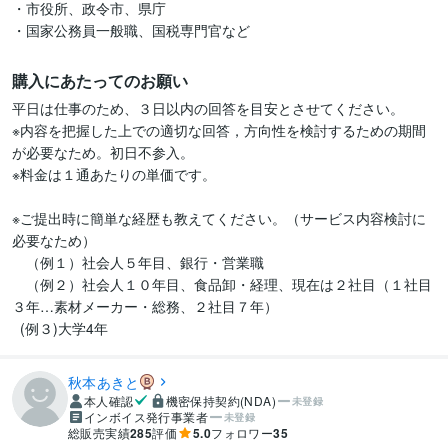
・市役所、政令市、県庁

・国家公務員一般職、国税専門官など
購入にあたってのお願い
平日は仕事のため、３日以内の回答を目安とさせてください。

※内容を把握した上での適切な回答，方向性を検討するための期間
が必要なため。初日不参入。

※料金は１通あたりの単価です。

※ご提出時に簡単な経歴も教えてください。（サービス内容検討に
必要なため）

　（例１）社会人５年目、銀行・営業職

　（例２）社会人１０年目、食品卸・経理、現在は２社目（１社目
３年…素材メーカー・総務、２社目７年）

  (例３)大学4年
秋本あきと
本人確認
機密保持契約(NDA)
未登録
インボイス発行事業者
未登録
総販売実績
285
評価
5.0
フォロワー
35