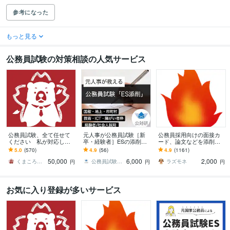
参考になった
もっと見る
公務員試験の対策相談の人気サービス
公務員試験、全て任せて
元人事が公務員試験［新
公務員採用向けの面接カ
ください 私が対応しま
卒・経験者］ESの添削し
ード、論文などを添削し
す （提出書類内容、面接
ます 国般・地上・市町村
ます 公務員の採用担当・
5.0
(570)
4.9
(56)
4.9
(1161)
発言内容、私に全て任せ
（行政、技術、ICT、管理
面接官だった経験を生か
50,000
6,000
2,000
てください）
職、障がい者枠）
した厳しい添削です。
くまころころ
公務員試験対策研究所
ラズモネ
円
円
円
お気に入り登録が多いサービス