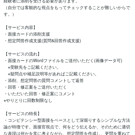
経験者に添削を受ける必要があります。

（自分では客観的な視点をもってチェックすることが難しいからで
す。）

【サービス内容】

・面接カードの添削支援

・想定問答作成支援(質問&回答作成支援)

【サービスの流れ】

・面接カードのWordファイルをご送付いただく(画像データ可)

　※受験先をご記載ください。

　※疑問点や補足説明等があればご記載ください。

・添削、想定問答の質問コメントして返答

・回答・修正案をご送付いただく

・いただいた回答・修正案にコメント

※やりとりに回数制限なし

【サービスの特長】

・コンピテンシー型面接をベースとして深堀りするシンプルな方法
論が特徴です。面接官視点で、何をどう伝えるか、そのために適切
な表現は何かを常に考えながら、想定問答を作成し、更問を重ねて