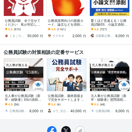
公務員試験、全て任せて
公務員採用向けの面接カ
驚くほど見違える！公務
ください 私が対応しま
ード、論文などを添削し
員試験ES、小論文添削し
す （提出書類内容、面接
ます 公務員の採用担当・
ます 【元人事が添削】面
5.0
(570)
4.9
(1161)
4.8
(727)
発言内容、私に全て任せ
面接官だった経験を生か
接カード・エントリシー
50,000
2,000
6,000
てください）
した厳しい添削です。
トもOK!
くまころころ
ラズモネ
元国家公務員mihiro
円
円
円
公務員試験の対策相談の定番サービス
元人事が公務員試験［新
公務員試験、最終面接ま
元人事が公務員試験［新
卒・経験者］ESの添削し
で完全サポートします 落
卒・経験者］想問添削し
ます 国般・地上・市町村
ちる理由を知り尽くした
ます 国般・地上・市町村
4.9
(56)
5.0
(4)
5.0
(48)
（行政、技術、ICT、管理
人事が、合格まで導きま
（行政、技術、ICT、管理
6,000
40,000
6,000
職、障がい者枠）
す
職、障がい者枠）
公務員試験対策研究所
ユウ_元公務員・現役人事
公務員試験対策研究所
円
円
円