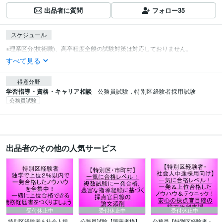
出品者に質問
フォロー
35
スケジュール
すべて見る
得意分野
学習指導・資格・キャリア相談
公務員試験，特別区経験者採用試験
公務員試験
出品者のその他の人気サービス
受付休止中
受付休止中
受付休止中
特別区経験者＆社会人採
公務員試験【障害者枠】
公務員【特別区経験者・