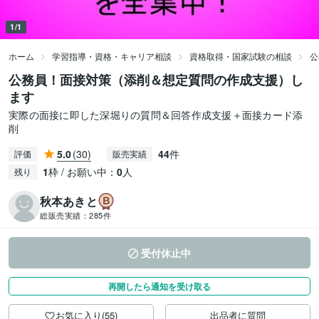
1/1
ホーム
学習指導・資格・キャリア相談
資格取得・国家試験の相談
公
公務員！面接対策（添削＆想定質問の作成支援）し
ます
実際の面接に即した深堀りの質問＆回答作成支援＋面接カード添
削
5.0
(30)
44
件
評価
販売実績
1
枠 / お願い中：
0
人
残り
秋本あきと
総販売実績：
285件
受付休止中
再開したら通知を受け取る
お気に入り(55)
出品者に質問