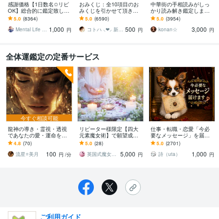
感謝価格【1日数名✩リピ
おみくじ：全10項目のお
中華街の手相読みがしっ
OK】総合的に鑑定致しま
みくじを引かせて頂きま
かり読み解き鑑定します
す ✞後悔させません【未
す ㊙あなた様がこの先ど
☆今後10年ほどの流れか
5.0
(8364)
5.0
(6590)
5.0
(3954)
来を良くする✩人生のヒン
う進むかの道しるべにな
ら、良い時期、悪い時期
1,000
500
3,000
ト】アドバイス付
さってください！
もお伝えします
Mental Life Design
コトハ ⸜❤︎⸝ 新サービス提供開始✨️
konan☆
円
円
円
全体運鑑定の定番サービス
今すぐ相談可能
龍神の導き・霊視・透視
リピーター様限定【四大
仕事・転職・恋愛「今必
であなたの愛・運命を視
元素魔女術】で願望成就
要なメッセージ」を届け
ます 仕事・恋愛・人間関
します ☆7時間の本格施術
ます 1〜3ヶ月の流れ◇20
4.8
(70)
5.0
(28)
5.0
(2701)
係・人生の流れを龍神の
＋28日間のお祈り付き
26年後半の運勢を静かに
100
5,000
1,000
力で鑑定していきます
紐解きます
流星⭐️美月
英国式魔女☆トリケトラ
詩（uta）
円
/分
円
円
ご利用ガイド