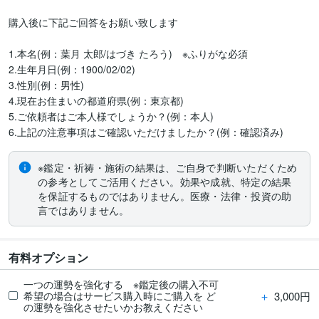
購入後に下記ご回答をお願い致します

1.本名(例：葉月 太郎/はづき たろう)　※ふりがな必須

2.生年月日(例：1900/02/02)

3.性別(例：男性)

4.現在お住まいの都道府県(例：東京都)

5.ご依頼者はご本人様でしょうか？(例：本人)

6.上記の注意事項はご確認いただけましたか？(例：確認済み)
※鑑定・祈祷・施術の結果は、ご自身で判断いただくため
の参考としてご活用ください。効果や成就、特定の結果
を保証するものではありません。医療・法律・投資の助
言ではありません。
有料オプション
一つの運勢を強化する ※鑑定後の購入不可
＋
3,000円
希望の場合はサービス購入時にご購入を ど
の運勢を強化させたいかお教えください