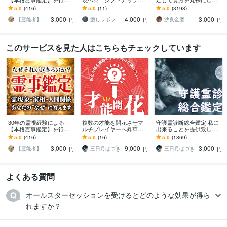
ます 霊現象・家相・家
ます 魂の約束を思い出し
す 生まれ持った性質や傾
5.0
(416)
5.0
(11)
5.0
(3198)
系・先祖・土地・人間関
夢を実現する気持ちを
向など、総合的に鑑定し
3,000
4,000
3,000
係・悪縁・因縁・厄払い
今、感じたい方へ
ていきます。
【霊能者】天晴
癒しラボラトリー
沙良金磨
円
円
円
このサービスを見た人はこちらもチェックしています
30年の霊視経験による
複数の才能を開花させマ
守護霊診断総合鑑定 私に
【本格霊事鑑定】を行い
ルチプレイヤーへ昇華さ
出来ることを提供致しま
ます 霊現象・家相・家
せます あなた様を複数の
す あなたの守護霊 守護動
5.0
(416)
5.0
(16)
5.0
(1869)
系・先祖・土地・人間関
才能に長けた優れた人へ
物霊などをこの機会に把
3,000
9,000
3,000
係・悪縁・因縁・厄払い
握しましょう
【霊能者】天晴
三日月はづき
三日月はづき
円
円
円
よくある質問
オールスターセッションを受けるとどのような効果が得ら
れますか？