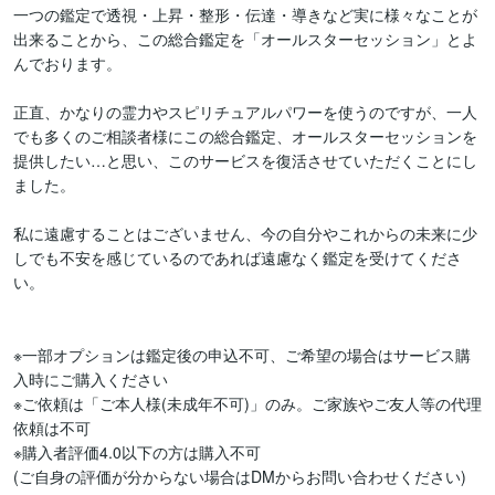
一つの鑑定で透視・上昇・整形・伝達・導きなど実に様々なことが
出来ることから、この総合鑑定を「オールスターセッション」とよ
んでおります。

正直、かなりの霊力やスピリチュアルパワーを使うのですが、一人
でも多くのご相談者様にこの総合鑑定、オールスターセッションを
提供したい…と思い、このサービスを復活させていただくことにし
ました。

私に遠慮することはございません、今の自分やこれからの未来に少
しでも不安を感じているのであれば遠慮なく鑑定を受けてくださ
い。

※一部オプションは鑑定後の申込不可、ご希望の場合はサービス購
入時にご購入ください

※ご依頼は「ご本人様(未成年不可)」のみ。ご家族やご友人等の代理
依頼は不可

※購入者評価4.0以下の方は購入不可

(ご自身の評価が分からない場合はDMからお問い合わせください)