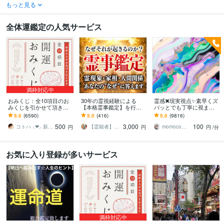
もっと見る
全体運鑑定の人気サービス
満枠対応中
おみくじ：全10項目のお
30年の霊視経験による
霊感✖現実視点✨素早くズ
みくじを引かせて頂きま
【本格霊事鑑定】を行い
バッとでも丁寧に視ます
す ㊙あなた様がこの先ど
ます 霊現象・家相・家
❣️プロ鑑定師の総合鑑定⭐
5.0
(6590)
5.0
(416)
5.0
(9816)
う進むかの道しるべにな
系・先祖・土地・人間関
お気軽に✨魂をやわらかく
500
3,000
100
さってください！
係・悪縁・因縁・厄払い
かろやかに
コトハ ⸜❤︎⸝ 新サービス提供開始✨️
【霊能者】天晴
momocoママ
円
円
円
/分
お気に入り登録が多いサービス
満枠対応中