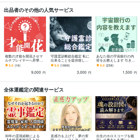
出品者のその他の人気サービス
複数の才能を開花させマ
守護霊診断総合鑑定 私に
あなた様の宇宙銀行の内
ルチプレイヤーへ昇華さ
出来ることを提供致しま
容をお教えします 引き出
せます あなた様を複数の
す あなたの守護霊 守護動
すか、引き出さないかは
5.0
(16)
5.0
(1869)
5.0
(258)
才能に長けた優れた人へ
物霊などをこの機会に把
あなた様次第
9,000
3,000
1,500
握しましょう
円
円
円
全体運鑑定の関連サービス
30年の霊視経験による
直感力を上げて、夢の実
出生のホロスコープを鑑
【本格霊事鑑定】を行い
現へ☆ シフトアップし
定して貴方を丸裸にしま