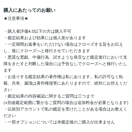
購入にあたってのお願い
★注意事項★

・購入者評価4.0以下の方は購入不可

・鑑定結果および効果には個人差があります

・一定期間お返事をいただけない場合はクローズする旨をお伝え
し、後にクローズへと移行させていただきます

・悪質な悪戯、中傷行為、試すような発言など鑑定進行において支
障をきたすと判断した場合には予告なしでクローズへと移行いたし
ます

・お送りする鑑定結果の著作権は私にあります。私の許可なく転
載、共有、漏洩は著作権侵害にあたりますので、絶対にお控えくだ
さい

・鑑定結果の内容確認に関するご質問は三つまで

(※別途鑑定範囲に繋がるご質問の場合は追加料金が必要となります)

・以前別アカウントで私の鑑定を受けたことがある場合はお教えく
ださい

・一部オプションについては本鑑定後のご購入が出来ません
