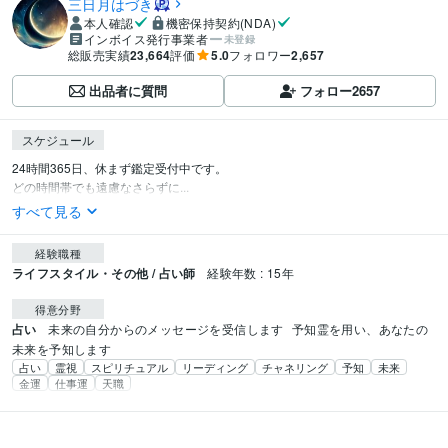
三日月はづき
本人確認
機密保持契約(NDA)
インボイス発行事業者
未登録
総販売実績
23,664
評価
5.0
フォロワー
2,657
出品者に質問
フォロー
2657
スケジュール
24時間365日、休まず鑑定受付中です。

どの時間帯でも遠慮なさらずに...
すべて見る
経験職種
ライフスタイル・その他 / 占い師
経験年数 : 15年
得意分野
占い
未来の自分からのメッセージを受信します
予知霊を用い、あなたの
未来を予知します
占い
霊視
スピリチュアル
リーディング
チャネリング
予知
未来
金運
仕事運
天職