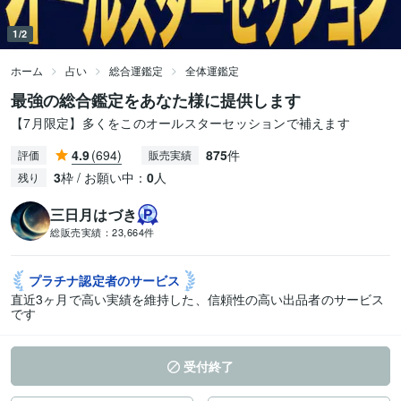
1/2
ホーム
占い
総合運鑑定
全体運鑑定
最強の総合鑑定をあなた様に提供します
【7月限定】多くをこのオールスターセッションで補えます
4.9
(694)
875
件
評価
販売実績
3
枠 / お願い中：
0
人
残り
三日月はづき
総販売実績：
23,664件
プラチナ認定者の
サービス
直近3ヶ月で高い実績を維持した、信頼性の高い出品者のサービス
です
受付終了