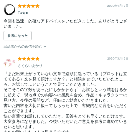
2020年4月17日
E●★■i
今回も迅速、的確なアドバイスをいただきました。ありがとうござ
いました。
参考になった
出品者からの返信を読む
2020年3月16日
さくらいあかり
『まだ出来上がっていない文章で路頭に迷っている（プロットは立
ててある）文を見て頂けますか？』と相談させていただいたとこ
ろ、お試しで…ということで見ていただきました。

そこそこの字数があったにもかかわらず、お試しという域をはるか
に超えて、現地点での内容への感想を含め、作品・キャラクターの
見せ方、今後の展開など、仔細にご助言いただきました。

書いた内容を大切に扱ってもらった上で、客観的な助言をいただく
ことができます。

快い言葉でお話ししていただき、回答もとても早くいただけます。

大変参考になりました。今後いただいたご意見を参考に進めていき
たいと思います。

またお願いしたい！と思える方です。