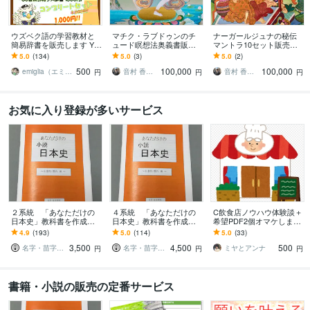
ウズベク語の学習教材と
マチク・ラブドゥンのチ
ナーガールジュナの秘伝
簡易辞書を販売します Yo
ュード瞑想法奥義書販売
マントラ10セット販売し
uTubeのウズベク語講座の
します 悪業を浄め、執着
ます ナーガールジュナ
5.0
(134)
5.0
(3)
5.0
(2)
学習をサポート！旅行に
を断ち、悟りへの智慧を
（龍樹）伝承の神秘なる
500
100,000
100,000
も！
ひらく秘伝書
密教マントラ10種
emiglia（エミリア）
音村 香助（ｵﾄﾑﾗ ｷｮｳｽｹ）
音村 香助（ｵﾄﾑﾗ ｷｮｳｽｹ）
円
円
円
お気に入り登録が多いサービス
２系統 「あなただけの
４系統 「あなただけの
C飲食店ノウハウ体験談＋
日本史」教科書を作成し
日本史」教科書を作成し
希望PDF2個オマケします
ます あなたのルーツを日
ます あなたのルーツを日
Kindle元ネタ含むピーク時
4.9
(193)
5.0
(114)
5.0
(33)
本史に！～１０００年の
本史に！祖父母・父母４
飲食店儲かるor改善情報3
3,500
4,500
500
物語～ 父母２系統
系統版
件
名字・苗字研究
名字・苗字研究
ミヤとアンナ
円
円
円
書籍・小説の販売の定番サービス