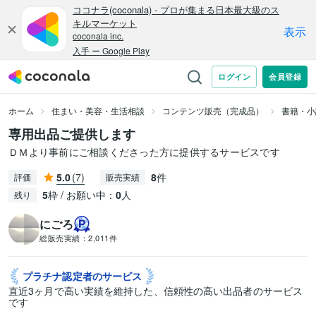
ホーム
住まい・美容・生活相談
コンテンツ販売（完成品）
書籍・小
専用出品ご提供します
ＤＭより事前にご相談くださった方に提供するサービスです
5.0
(7)
8
件
評価
販売実績
5
枠 / お願い中：
0
人
残り
にごろ
総販売実績：
2,011件
プラチナ認定者の
サービス
直近3ヶ月で高い実績を維持した、信頼性の高い出品者のサービス
です