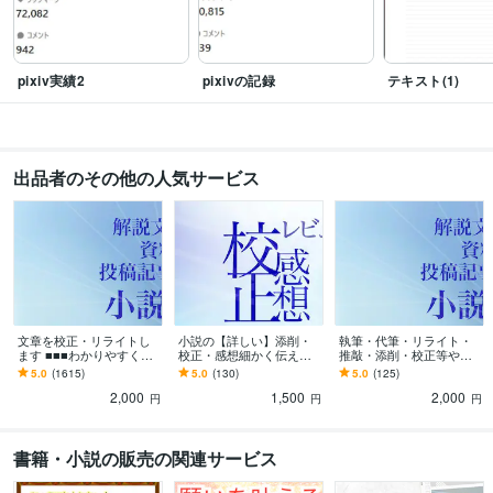
情報処理技術者（基本情報技術者）
取得年 : 2005年
日商簿記検定3級
取得年 : 2007年
ビジネス・クリエイティブツール
pixiv実績2
pixivの記録
テキスト(1)
Word:20年
一太郎:20年
得意分野
ライティング・翻訳
文章を校正します。
文章をリライトします。
文章
を書きます
発達障害に関する配慮が必要な依頼について
出品者のその他の人気サービス
IT
マンガ
アニメ
小説
発達障害
ゲーム
塾
ホームページ
漫画
歴史
住まい・美容・生活相談
一次創作、二次創作のご相談に乗ります
二次創作
漫画
小説
アニメ
動画
電子書籍
脚本
オリジナル
一次創作
日本語
文章を校正・リライトし
小説の【詳しい】添削・
執筆・代筆・リライト・
ます ■■■わかりやすく、
校正・感想細かく伝えま
推敲・添削・校正等やっ
加筆、クオリティUP等ご
す 【長編OK】誤字、時系
てます ■■■内容をより良
5.0
(1615)
5.0
(130)
5.0
(125)
要望通りに■■■
列矛盾、不足表現、読み
くしたい方のお力になり
2,000
1,500
2,000
手の誤認、推敲等
ます■■■
円
円
円
書籍・小説の販売の関連サービス