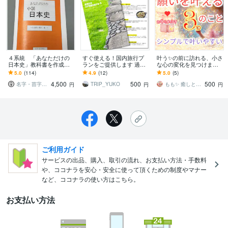
４系統 「あなただけの
すぐ使える！国内旅行プ
叶う✨の前に訪れる、小さ
日本史」教科書を作成し
ランをご提供します 過去
な心の変化を見つけます
ます あなたのルーツを日
に作成した国内旅行プラ
願いが叶わないのは、叶
5.0
(114)
4.9
(12)
5.0
(5)
本史に！祖父母・父母４
ンのしおりを即日お渡し
える順番を知らなかった
4,500
500
500
系統版
します
だけ。
名字・苗字研究
TRIP_YUKO
もも✨ 癒しときらめきのカウンセラー♡
円
円
円
ご利用ガイド
サービスの出品、購入、取引の流れ、お支払い方法・手数料
や、ココナラを安心・安全に使って頂くための制度やマナー
など、ココナラの使い方はこちら。
お支払い方法