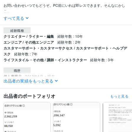
お問い合わせいつでもどうぞ。PC前にいれば即レスできます。そんなにかし
こ...
すべて見る
経験職種
クリエイター / ライター・編集
経験年数 : 10年
エンジニア / その他エンジニア
経験年数 : 2年
カスタマーサポート・カスタマーサクセス / カスタマーサポート・ヘルプデ
スク
経験年数 : 7年
ライフスタイル・その他 / 講師・インストラクター
経験年数 : 3年
職歴
個人事業主
2013年4月 ~ 現在
出品者の実績をもっと見る
受賞歴
Girls' civilization の台詞修正・一部執筆
↑基本仕事は非公開ですが、上記
出品者のポートフォリオ
もっと見る
はクレジットして頂きましたので
ココナラ・プラチナランク
ココナラ・
ライター部門サービスランキング1位獲得
資格・検定
中学校教諭免許
取得年 : 2002年
高等学校教諭免許
取得年 : 2002年