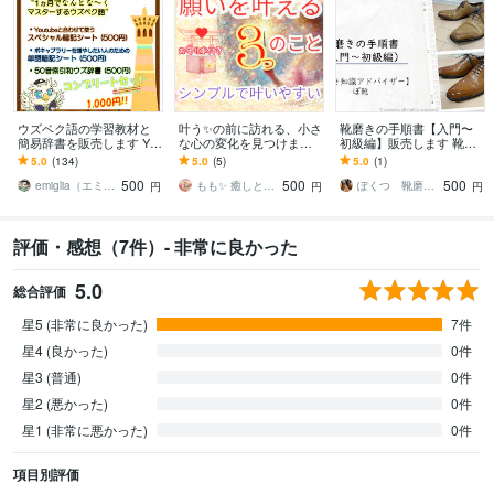
ウズベク語の学習教材と
叶う✨の前に訪れる、小さ
靴磨きの手順書【入門〜
簡易辞書を販売します Yo
な心の変化を見つけます
初級編】販売します 靴磨
uTubeのウズベク語講座の
願いが叶わないのは、叶
き初心者向けの手順書をp
5.0
(134)
5.0
(5)
5.0
(1)
学習をサポート！旅行に
える順番を知らなかった
dfにてご提供いたします。
500
500
500
も！
だけ。
emiglia（エミリア）
もも✨ 癒しときらめきのカウンセラー♡
ぽくつ 靴磨きと保険
円
円
円
評価・感想（7件）- 非常に良かった
5.0
総合評価
星5 (非常に良かった)
7件
星4 (良かった)
0件
星3 (普通)
0件
星2 (悪かった)
0件
星1 (非常に悪かった)
0件
項目別評価