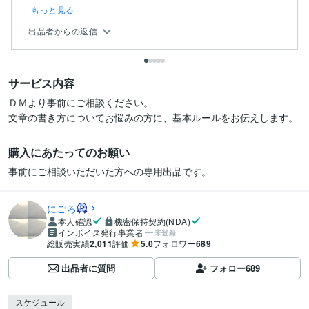
もっと見る
出品者からの返信
サービス内容
ＤＭより事前にご相談ください。

文章の書き方についてお悩みの方に、基本ルールをお伝えします。
購入にあたってのお願い
事前にご相談いただいた方への専用出品です。
にごろ
本人確認
機密保持契約(NDA)
インボイス発行事業者
未登録
総販売実績
2,011
評価
5.0
フォロワー
689
出品者に質問
フォロー
689
スケジュール