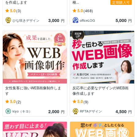
を作成します
種...
定期購入可
5.0
5.0
(3)
(468)
3,000
5,000
ひな咲きデザイン
officeLOG
円
円
女性集客に強いWEB画像制作しま
反応率に必要なデザインのWEB画
す
像作成します
5.0
5.0
(2)
(9)
2,000
4,500
kiyo（キヨ）
RFTAデザイン
円
円