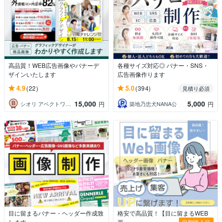
高品質！WEB広告画像やバナーデ
各種サイズ対応◎ バナー・SNS・
ザインいたします
広告画像作ります
4.9
5.0
(22)
(394)
見積り必須
15,000
5,000
シオリ アベクトワデザイン
築地乃忠犬NANA公
円
円
目に留まるバナー・ヘッダー作成致
格安で高品質！【目に留まるWEB
します
画...
定期購入可