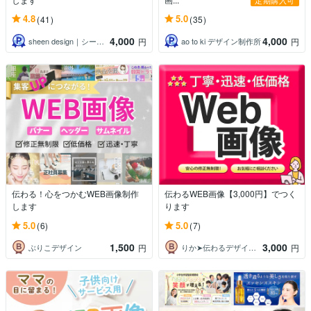
4.8
5.0
(41)
(35)
4,000
4,000
sheen design｜シーンデザイン
ao to ki デザイン制作所
円
円
伝わる！心をつかむWEB画像制作
伝わるWEB画像【3,000円】でつく
します
ります
5.0
5.0
(6)
(7)
1,500
3,000
ぶりこデザイン
りか➤伝わるデザイン／ヒートマップ解析士
円
円