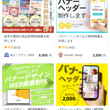
訴求力重視の高品質WEB画像を制
バナー・ヘッダーなどWEB画像を
作します
作成します
5.0
5.0
(313)
(140)
6,000
2,500
春日｜デザイン制作
hayaoki_design
円
円
バナーデザイン、WEB画像制作し
バナー・ヘッダー・SNS・WEB画