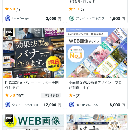
ネ3案制作します
5.0
5.0
(1)
(2)
3,000
1,500
TaneDesign
デザイン・エキスプレス
円
円
PRO認定★ バナー・ヘッダーを制
高品質なWEB画像デザイン、プロ
作します
が制作します
5.0
-
(267)
(2)
見積り必須
12,000
8,000
タヌキコウジLabo
NODE WORKS
円
円