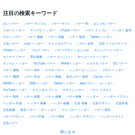
注目の検索キーワード
占い バナー
バナー サンプル
バナー サイト
バナー AI
おしゃれ バナー
スポーツ バナー
アメブロ ヘッダー
VTuber バナー
バナー テンプレ
ヘッダー 参考
サロン バナー
バナー 募集
バナー 高級
バナー 販売
Twitter ヘッダー
人気 バナー
note ヘッダー
チャンネルアート
バナー 女性
広告 クリエイティブ
VTuber ヘッダー
ブログ バナー
バナーデザイン おしゃれ
キャンペーン バナー
セミナー バナー
宣伝画像
バナー かっこいい
ホームページ ヘッダー
オシャレ ヘッダー
YouTube バナー
IRIAMヘッダー
メルマガ バナー
EC バナー
バナー 価格
バナー web
スマホ バナー
ヘッダー かっこいい
ブログ ヘッダー
バナー 費用
バナー 外注
バナー 相場
楽天バナー 制作
Canva バナー
IRIAM ヘッダー
SNS ヘッダー
Twitterヘッダー
webバナー
xヘッダー
YouTubeヘッダー
チャンネル アート
デザイン バナー
バナー イラスト
バナー 制作
バナー 副業
バナー 画像
バナー画像
ヘッダー
ヘッダー イラスト
ヘッダー 作成
ヘッダー 画像
ヘッダー画像
広告 画像
広告デザイン
広告作成
広告画像
美容 バナー
X ヘッダー
ツイッター ヘッダー
バナー 製作
バナーデザイン
バナー作成
バナー制作
ヘッダー デザイン
ヘッダーイラスト
広告バナー
閉じる