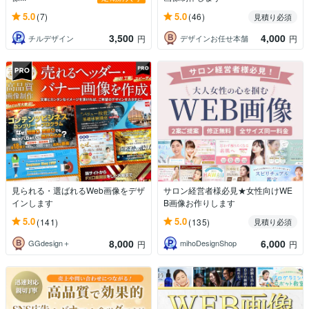
5.0
5.0
(7)
(46)
見積り必須
3,500
4,000
チルデザイン
デザインお任せ本舗
円
円
見られる・選ばれるWeb画像をデザ
サロン経営者様必見★女性向けWE
インします
B画像お作りします
5.0
5.0
(141)
(135)
見積り必須
8,000
6,000
GGdesign＋
mihoDesignShop
円
円