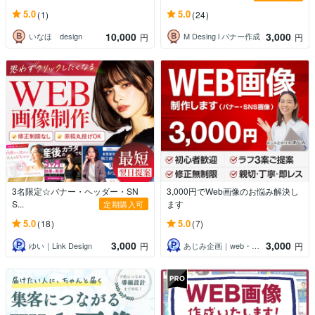
5.0
5.0
(1)
(24)
10,000
3,000
いなほ design
M Desing l バナー作成
円
円
3名限定☆バナー・ヘッダー・SN
3,000円でWeb画像のお悩み解決し
S...
ます
定期購入可
5.0
5.0
(18)
(7)
3,000
3,000
ゆい｜Link Design
あじみ企画｜web・グラフィックデザイン
円
円