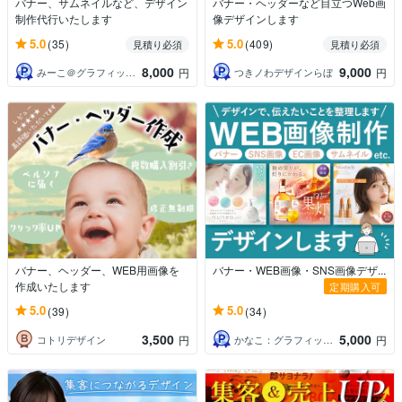
バナー、サムネイルなど、デザイン
バナー・ヘッダーなど目立つWeb画
制作代行いたします
像デザインします
5.0
5.0
(35)
(409)
見積り必須
見積り必須
8,000
9,000
みーこ＠グラフィック×Webデザイナー
つきノわデザインらぼ
円
円
バナー、ヘッダー、WEB用画像を
バナー・WEB画像・SNS画像デザ...
作成いたします
定期購入可
5.0
5.0
(39)
(34)
3,500
5,000
コトリデザイン
かなこ：グラフィックデザイナー
円
円