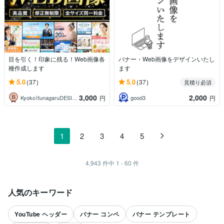
目を引く！印象に残る！Web画像各
バナー・Web画像をデザインいたし
種作成します
ます
5.0
5.0
(37)
(37)
見積り必須
3,000
2,000
Kyoko⌇tunagaruDESIGN
good3
円
円
1
2
3
4
5
4,943
件中
1 - 60
件
人気のキーワード
YouTube ヘッダー
バナー コンペ
バナー テンプレート