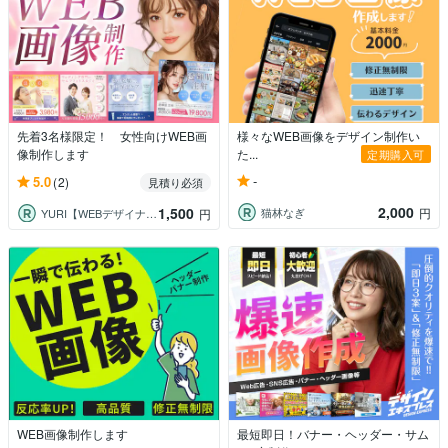
先着3名様限定！ 女性向けWEB画
様々なWEB画像をデザイン制作い
像制作します
た...
定期購入可
-
5.0
(2)
見積り必須
2,000
1,500
猫林なぎ
円
YURI【WEBデザイナー】
円
WEB画像制作します
最短即日！バナー・ヘッダー・サム