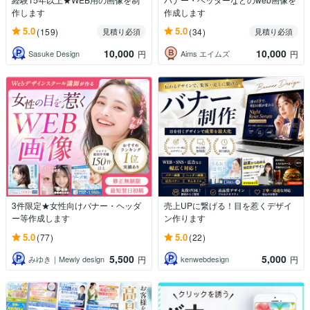
作します
作成します
5.0
5.0
(159)
(34)
見積り必須
見積り必須
10,000
10,000
Sasuke Design
Aims エイムズ
円
円
3件限定★女性向けバナー・ヘッダ
売上UPに繋げる！目を惹くデザイ
ー等作成します
ン作ります
5.0
5.0
(77)
(22)
5,500
5,000
みゆき｜Mewly design
kenwebdesign
円
円