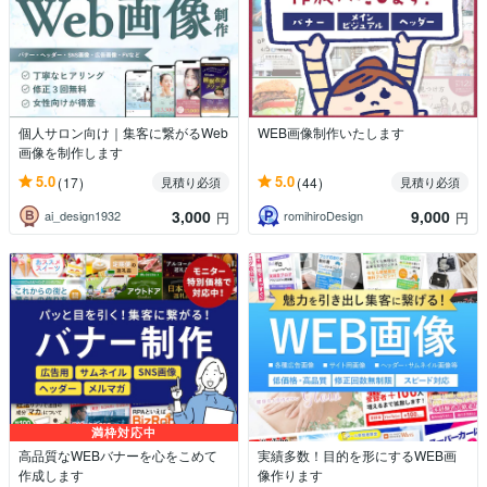
個人サロン向け｜集客に繋がるWeb
WEB画像制作いたします
画像を制作します
5.0
5.0
(17)
(44)
見積り必須
見積り必須
3,000
9,000
ai_design1932
romihiroDesign
円
円
満枠対応中
高品質なWEBバナーを心をこめて
実績多数！目的を形にするWEB画
作成します
像作ります