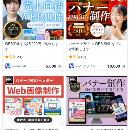
WEB画像を1枚5,000円で制作しま
バナー デザイン WEB 画像 をプロ
す
が制作します
5.0
5.0
(23)
(43)
5,000
10,000
nanahoshi_
ハク デザイン
円
円
経験15年以上★WEB用の画像を制
バナー・ヘッダーなどのweb画像を