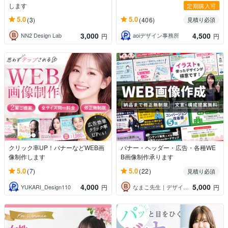
します
定期購入可
5.0
5.0
(3)
(406)
見積り必須
3,000
4,500
NN2 Design Lab
aoiデザイン事務所
円
円
クリック率UP！バナーなどWEB画
バナー・ヘッダー・広告・各種WE
像制作します
B画像制作承ります
5.0
5.0
(7)
(22)
見積り必須
4,000
5,000
YUKARI_Design110
なまこ先生｜デザイン×思考整理
円
円