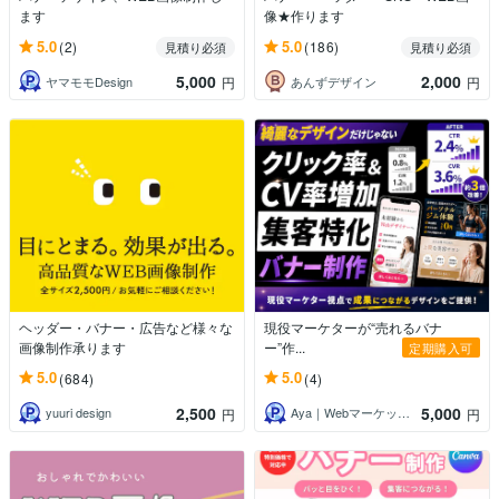
ます
像★作ります
5.0
5.0
(2)
(186)
見積り必須
見積り必須
5,000
2,000
ヤマモモDesign
あんずデザイン
円
円
ヘッダー・バナー・広告など様々な
現役マーケターが“売れるバナ
画像制作承ります
ー”作...
定期購入可
5.0
5.0
(684)
(4)
2,500
5,000
yuuri design
Aya｜Webマーケッター
円
円