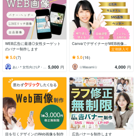
WEB広告に最適◎女性ターゲット
CanvaでデザイナーがWEB画像...
のバナー制作します
定期購入可
5.0
5.0
(7)
(16)
5,000
4,000
あい＊女性向けLP・HP・SNS
☆Masami☆
円
円
目を引くデザインのWeb画像を制作
広告バナーを制作します