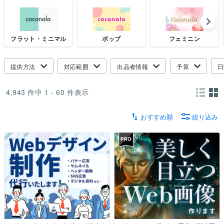
フラット・ミニマル
ポップ
フェミニン
提供方法
対応範囲
出品者情報
予算
日
4,943
件中
1 - 60
件表示
おすすめ順
絞り込み