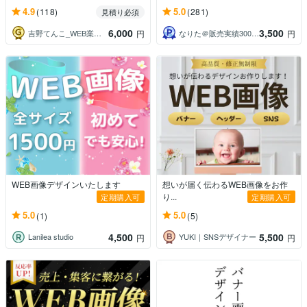
4.9
5.0
(118)
(281)
見積り必須
6,000
3,500
吉野てんこ_WEB業界7年目デザイナー
なりた＠販売実績300件突破！
円
円
WEB画像デザインいたします
想いが届く伝わるWEB画像をお作
り...
定期購入可
定期購入可
5.0
5.0
(1)
(5)
4,500
5,500
Lanilea studio
YUKI｜SNSデザイナー
円
円