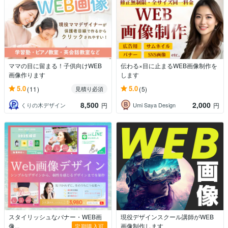
ママの目に留まる！子供向けWEB
伝わる×目に止まるWEB画像制作を
画像作ります
します
5.0
5.0
(11)
(5)
見積り必須
8,500
2,000
くりの木デザイン
Umi Saya Design
円
円
スタイリッシュなバナー・WEB画
現役デザインスクール講師がWEB
像...
画像制作します
定期購入可