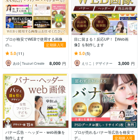
プロが格安でWEBで使用する画像
目に留まる！反応UP！【Web画
の...
像】を制作します
定期購入可
5.0
5.0
(11)
(5)
8,000
3,000
あゆ│Tsuzuri Create
えりこ｜デザイナー
円
円
バナー広告・ヘッダー・web画像を
プロが売れるバナー等広告を格安で
制作します
デ...
定期購入可