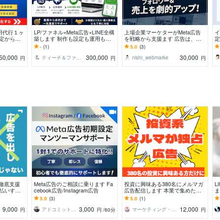
運用代行１ヶ
LP/ファネル×Meta広告×LINE全構
上場企業マーケターがMeta広告
イ
設定から運
築します 制作も設定も運用も丸
を戦略から支援ます 広告は、戦
定
します！
投げOK。集客の入口から成約ま
略で決まる。上場企業マーケター
ポ
-
(1)
5.0
(3)
で伴走
が本質から変えます。
50,000
300,000
30,000
ティーチ＆ファネルデザイン
nishi_webmarke
円
円
円
を徹底支援
Meta広告のご相談に乗ります Fa
投資に興味ある380名にメルマガ
L
は払いす
cebook広告/Instagram広告
広告配信します 本業で集めた濃
ま
運用を徹底
いハウスリストを開放！
具
5.0
(3)
5.0
(1)
9,000
3,000
12,000
i〜
アドコミット広告運用サポート
マーケティング・宣伝の達人YAMA
円
円
/60分
円