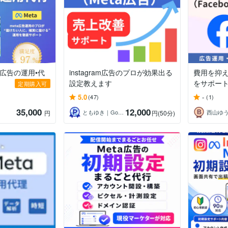
a広告の運用•代
instagram広告のプロが効果出る
費用を抑
設定教えます
をサポー
定期購入可
5.0
-
(47)
(1)
35,000
12,000
ともゆき｜Google・Meta広告運用
西山ゆ
円
円
(50分)