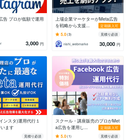
ram広告 プロが低額で運用
上場企業マーケターがMeta広告
を戦略から支援...
定期購入可
5.0
(3)
見積り必須
3,000
30,000
r
円
nishi_webmarke
円
告(インスタ)運用代行１
スクール・講座販売のプロがMet
行います
a広告を運用し...
定期購入可
5.0
見積り必須
(1)
見積り必須