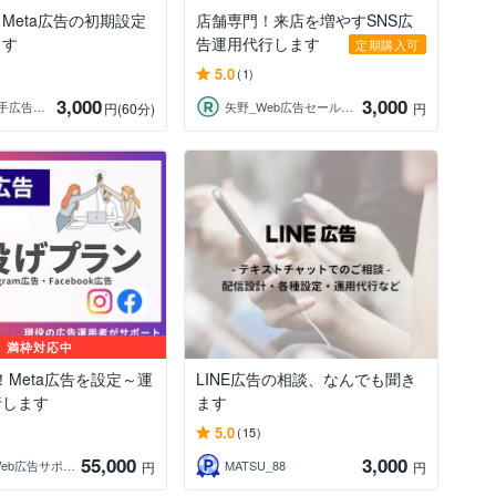
Meta広告の初期設定
店舗専門！来店を増やすSNS広
ます
告運用代行します
定期購入可
5.0
(1)
3,000
3,000
大畑_大手広告代理店Webマーケター
矢野_Web広告セールスライター
円
(60分)
円
満枠対応中
！Meta広告を設定～運
LINE広告の相談、なんでも聞き
行します
ます
5.0
(15)
55,000
3,000
せり｜Web広告サポート・運用相談
MATSU_88
円
円