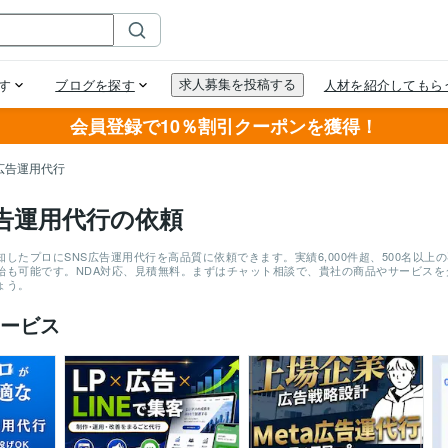
会員登録で10％割引クーポンを獲得！
S広告運用代行
広告運用代行の依頼
したプロにSNS広告運用代行を高品質に依頼できます。実績6,000件超、500名以
始も可能です。NDA対応、見積無料。まずはチャット相談で、貴社の商品やサービスを
ょう。
ービス