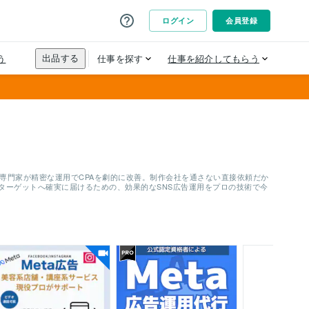
上の専門家が精密な運用でCPAを劇的に改善。制作会社を通さない直接依頼だか
ターゲットへ確実に届けるための、効果的なSNS広告運用をプロの技術で今