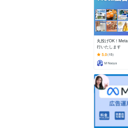
丸投げOK！Met
行いたします
5.0
(15)
M Naoya