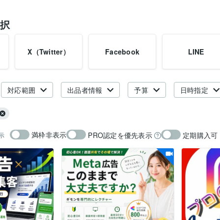
択
X（Twitter）
Facebook
LINE
対応範囲
出品者情報
予算
日時指定
満枠非表示
PRO認定を優先表示
定期購入可
示