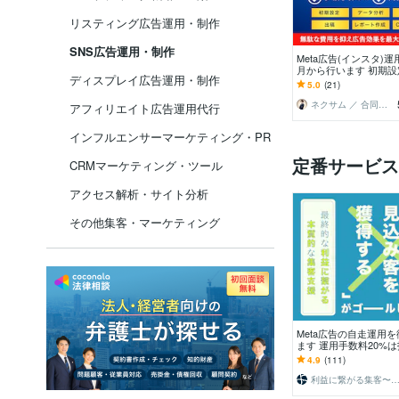
リスティング広告運用・制作
SNS広告運用・制作
Meta広告(インスタ)
月から行います 初期
ディスプレイ広告運用・制作
用まで完全サポート致
5.0
(21)
ネクサム ／ 合同会社Nexum
アフィリエイト広告運用代行
インフルエンサーマーケティング・PR
定番サービス
CRMマーケティング・ツール
アクセス解析・サイト分析
その他集客・マーケティング
Meta広告の自走運用
ます 運用手数料20%
ぎ！外注に依存しない
4.9
(111)
支援
利益に繋がる集客〜株式会社Yok