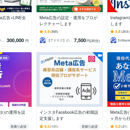
a広告×LINE全
Meta広告の設定・運用をプロが
Instag
レクチャーします
します
4.9
4.8
(365)
(203)
300,000
7,500
ティーチ＆ファネルデザイン
【アドテク】のことならMETA（メタ）
EcMaste
円
円
(30分)
スタ)の運用を設
インスタFacebook広告の初期設
Meta広
す
定支援します
ヶ月から
5.0
5.0
見積り必須
(101)
見積り必須
(21)