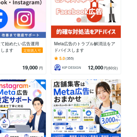
えて始めたい広告運用
Meta広告のトラブル解消法をア
トします
ドバイスします
定期購入可
5.0
(355)
19,000
12,000
う
KIP DESIGN
円
円
(60分)