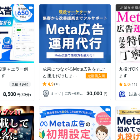
期設定＋エラー解
成果につながるMeta広告を丸ご
丸投げOK
ます
と運用代行しま...
ます
定期購入可
4.9
5.0
(16)
見積り必須
(11)
30,000
8,500
ミッツ｜広告×分析が得意な現役マーケター
円
円
(30分)