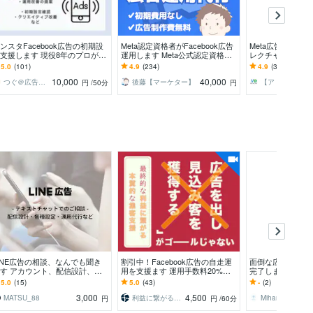
ンスタFacebook広告の初期設
Meta認定資格者がFacebook広告
Meta広告の設定
支援します 現役8年のプロがサ
運用します Meta公式認定資格保
レクチャーします 
ート！Meta広告インスタ広告
有者による広告運用代行で成果最
上】初心者〜中級
5.0
(101)
4.9
(234)
4.9
(365)
大化へ
有レクチャー
10,000
40,000
つぐ＠広告マーケティングサポーター
後藤【マーケター】
【アドテク】のことならMETA（メタ）
円
/50分
円
INE広告の相談、なんでも聞き
割引中！Facebook広告の自走運
面倒な広告入稿、
す アカウント、配信設計、不
用を支援ます 運用手数料20%は
完了します 広告
合、質問、相談、何でも解決！
払いすぎ！外注に依存しない運用
確・スピーディー
5.0
(15)
5.0
(43)
-
(2)
を徹底支援
専念を！
3,000
4,500
MATSU_88
利益に繋がる集客〜株式会社Yoki〜
Mihana Design
円
円
/60分