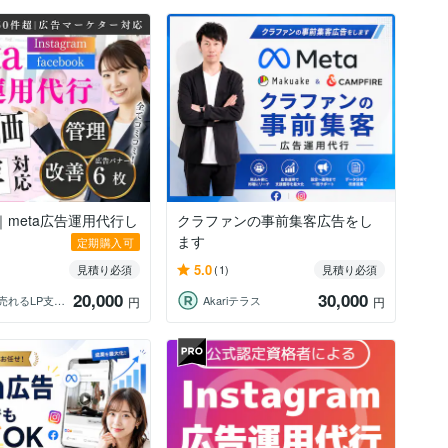
｜meta広告運用代行し
クラファンの事前集客広告をし
ます
定期購入可
5.0
見積り必須
(1)
見積り必須
20,000
30,000
【広告×売れるLP支援】たか
Akariテラス
円
円