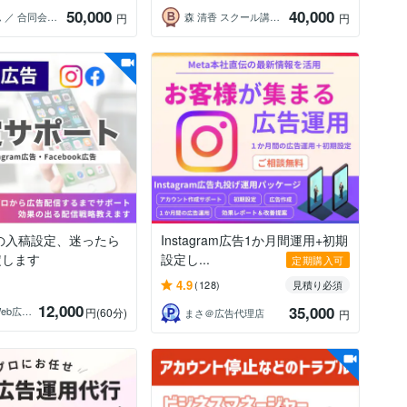
50,000
40,000
ネクサム ／ 合同会社Nexum
森 清香 スクール講座集客のプロ
円
円
告の入稿設定、迷ったら
Instagram広告1か月間運用+初期
定します
設定し...
定期購入可
4.9
(128)
見積り必須
12,000
35,000
せり｜Web広告サポート・運用相談
円
(60分)
まさ＠広告代理店
円