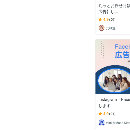
丸っとお任せ月額5
広告】し...
4.9
(50)
元禄源
Instagram・Fa
します
4.9
(94)