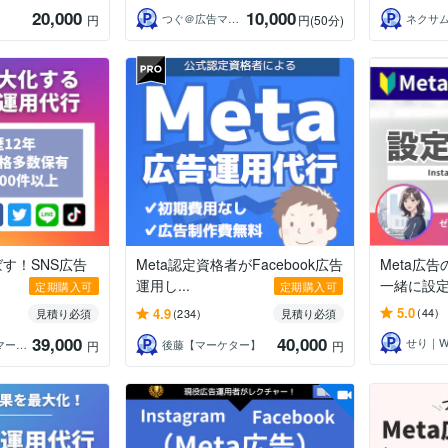
20,000
10,000
つぐ＠広告マーケティングサポーター
円
円
(50分)
す！SNS広告
Meta認定資格者がFacebook広告
Meta広
運用し...
一緒に設
定期購入可
定期購入可
5.0
4.9
(44)
見積り必須
(234)
見積り必須
39,000
40,000
三倉光生＠Webマーケ＆広告専門
後藤【マーケター】
円
円