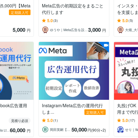
,000円【Meta
Meta広告の初期設定をまるごと
インスタ・
代行します
を支援し
定期購入可
5.0
5.0
(3)
(5)
5,000
3,000
ゆうや｜Meta広告を設定から丸ごと支援
円
円
cebook広告運用
Instagram/Meta広告の運用代行
丸投げOK
しま...
用まで代
定期購入可
5.0
5.0
(1)
(17)
見積り必須
50,000
60,000
岡田英嗣【広告運用のプロ】
円
(90分×2)
mimi＠Muse Media Ltd．
円