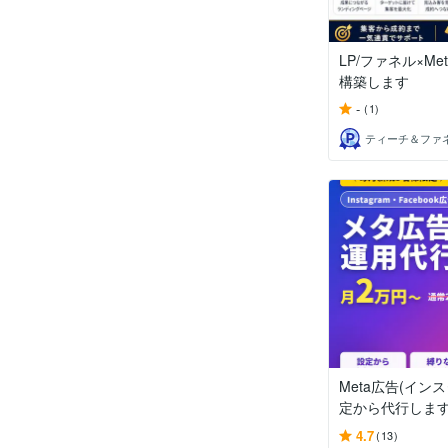
LP/ファネル×Met
構築します
-
(1)
Meta広告(イン
定から代行しま
4.7
(13)