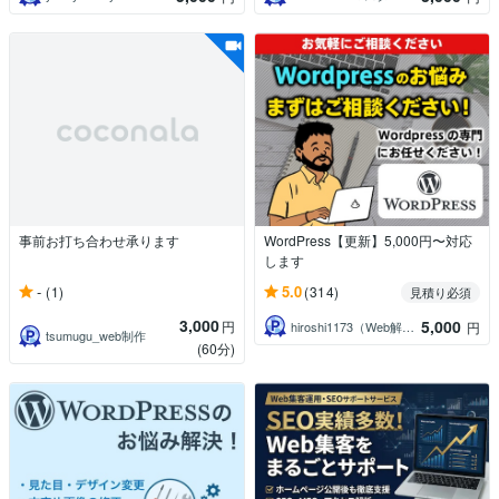
事前お打ち合わせ承ります
WordPress【更新】5,000円〜対応
します
-
5.0
(1)
(314)
見積り必須
3,000
5,000
円
hiroshi1173（Web解析士）
円
tsumugu_web制作
(60分)