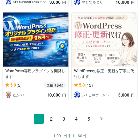
3,000
10,000
SEO×WordPressエンジニア瀬尾
やまだ さとし
円
円
WordPress専用プラグインを開発し
WordPressの修正・更新を丁寧に代
ます
行します
5.0
5.0
(2)
(12)
見積り必須
10,000
3,000
たか369
いくこ＠ホームページ制作＆改善
円
円
1
2
3
4
5
1,991
件中
1 - 60
件