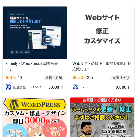
Shopify・WordPressを調査改善し
Webサイトの修正・追加を柔軟に対
ます
応致します
4.6
5.0
(10)
(725)
見積り必須
見積り必須
5,000
3,000
渡邉国生｜EC MIGRATION
t_k_
円
円