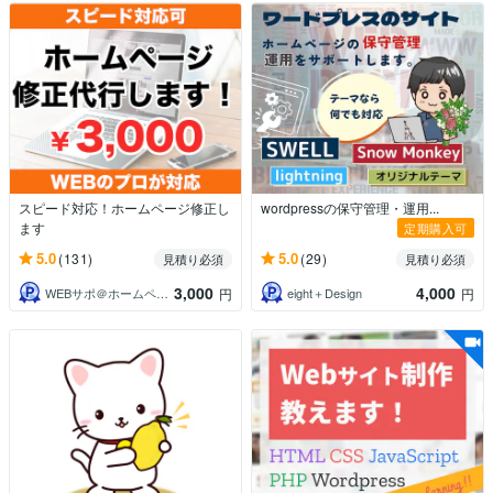
スピード対応！ホームページ修正し
wordpressの保守管理・運用...
ます
定期購入可
5.0
5.0
(131)
(29)
見積り必須
見積り必須
3,000
4,000
WEBサポ＠ホームページ制作とLINE
eight＋Design
円
円