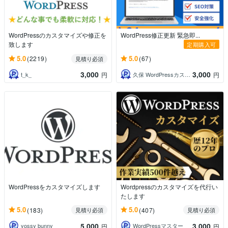
WordPressのカスタマイズや修正を
WordPress修正更新 緊急即...
致します
定期購入可
5.0
5.0
(2219)
(67)
見積り必須
3,000
3,000
t_k_
久保 WordPressカスタマイズ
円
円
WordPressをカスタマイズします
Wordpressのカスタマイズを代行い
たします
5.0
5.0
(183)
(407)
見積り必須
見積り必須
5,000
3,000
yossy bunny
WordPressマスター
円
円