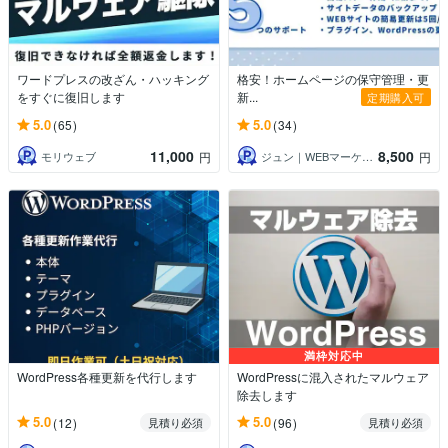
ワードプレスの改ざん・ハッキング
格安！ホームページの保守管理・更
をすぐに復旧します
新...
定期購入可
5.0
5.0
(65)
(34)
11,000
8,500
モリウェブ
ジュン｜WEBマーケッター
円
円
満枠対応中
WordPress各種更新を代行します
WordPressに混入されたマルウェア
除去します
5.0
5.0
(12)
(96)
見積り必須
見積り必須