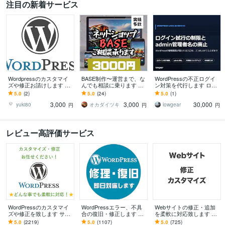
注目の新着サービス
Wordpressのカスタマイ
BASE制作〜運営まで、な
WordPressの不正ログイ
ズや修正お請けします し
んでも相談に乗ります BA
ン対策を代行します ログ
っかりコミュニケーショ
SEのことならおまかせ
イン試行の制限と、admin
5.0
(2)
5.0
(24)
5.0
(1)
ンを取り、ご期待に応え
を！
管理者名の廃止まで
3,000
3,000
30,000
ます！
yuki80
オカダイツキ
lowgear
円
円
円
レビュー高評価サービス
WordPressのカスタマイ
WordPressエラー、不具
Webサイトの修正・追加
ズや修正を致します サイ
合の復旧・修正します ワ
を柔軟に対応致します 静
トのカスタマイズ・レイ
ードプレスログイン、マ
的サイトや外部プラット
5.0
(2219)
5.0
(1107)
5.0
(725)