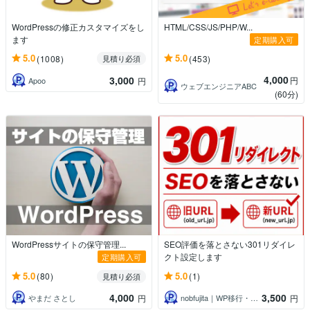
WordPressの修正カスタマイズをし
HTML/CSS/JS/PHP/W...
ます
定期購入可
5.0
5.0
(1008)
(453)
見積り必須
4,000
3,000
円
Apoo
円
ウェブエンジニアABC
(60分)
WordPressサイトの保守管理...
SEO評価を落とさない301リダイレ
クト設定します
定期購入可
5.0
5.0
(80)
(1)
見積り必須
4,000
3,500
やまだ さとし
nobfujita｜WP移行・保守
円
円