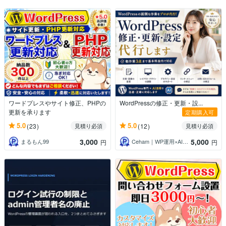
ワードプレスやサイト修正、PHPの
WordPressの修正・更新・設...
更新を承ります
定期購入可
5.0
5.0
(23)
(12)
見積り必須
見積り必須
3,000
5,000
まるもん99
Ceham｜WP運用×AI活用
円
円