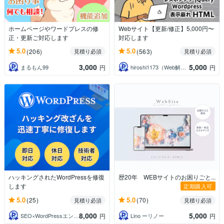
ホームページやワードプレスの修
Webサイト【更新/修正】5,000円〜
正・更新ご対応します
対応します
5.0
5.0
(206)
(563)
見積り必須
見積り必須
3,000
5,000
まるもん99
hiroshi1173（Web解析士）
円
円
ハッキングされたWordPressを修復
歴20年 WEBサイトのお困りごと...
します
定期購入可
5.0
5.0
(25)
(70)
見積り必須
見積り必須
8,000
5,000
SEO×WordPressエンジニア瀬尾
Lino ーリノー
円
円