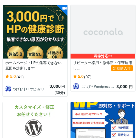
満枠対応中
ホームページ・LPの集客できない
リピーター様用＊微修正・保守運用
原因を診断します
し...
定期購入可
5.0
5.0
(41)
(97)
3,000
3,000
円
にこぴ＊Wordpress・WEB制作
円
つげお｜HPのかかりつけ医実績500件超
(30分)