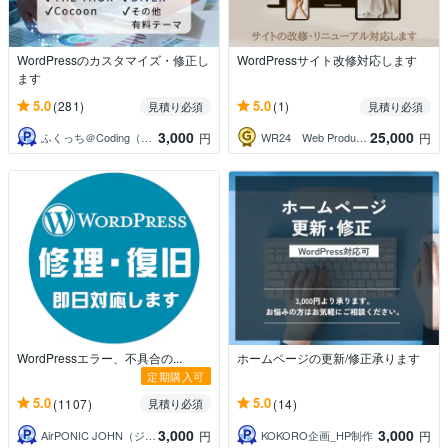
WordPressのカスタマイズ・修正し
WordPressサイト改修対応します
ます
5.0
5.0
(281)
(1)
見積り必須
見積り必須
3,000
25,000
ふくっち＠Coding（Design）
WR24 Web Production
円
円
WordPressエラー、不具合の...
ホームページの更新/修正承ります
定期購入可
5.0
5.0
(1107)
(14)
見積り必須
3,000
3,000
AirPONIC JOHN（ジョン）
KOKORO企画_HP制作
円
円