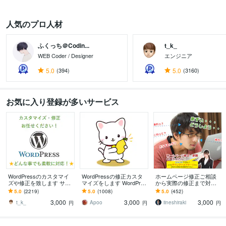
人気のプロ人材
ふくっち＠Codin...
t_k_
WEB Coder / Designer
エンジニア
5.0
(394)
5.0
(3160)
お気に入り登録が多いサービス
WordPressのカスタマイ
WordPressの修正カスタ
ホームページ修正ご相談
ズや修正を致します サイ
マイズをします WordPres
から実際の修正まで対応
トのカスタマイズ・レイ
sのカスタマイズ・修正お
します もう一人のスタッ
5.0
(2219)
5.0
(1008)
5.0
(452)
アウト変更致します
手伝い！
フとして活用！WordPres
3,000
3,000
3,000
sにも対応！
t_k_
Apoo
iineshiraki
円
円
円