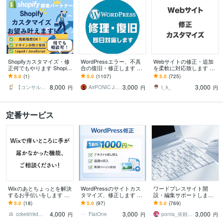
Shopifyカスタマイズ・修
WordPressエラー、不具
Webサイトの修正・追加
正何でもやります Shopify
合の復旧・修正します ワ
を柔軟に対応致します 静
のプロがデザイン/機能開
ードプレスログイン、マ
的サイトや外部プラット
5.0
(1)
5.0
(1107)
5.0
(725)
発/カスタマイズ対応！
ルウェア、サイトエラー
フォームなどの修正をお
8,000
3,000
3,000
改善を即日対応
手伝いします。
【コンサル・マーケ・エンジニア】Dai
AirPONIC JOHN（ジョン）
t_k_
円
円
円
定番サービス
Wixのあとちょっとを解決
WordPressのサイトカス
ワードプレスサイト開
するお手伝いをします エ
タマイズ、修正します Wo
設・編集サポートします
ディターだけじゃ出来な
rdPressの悩みお任せくだ
ピンポイントでコレやっ
5.0
(18)
5.0
(97)
5.0
(769)
かった「こんな機能ほし
さい！
てほしいということをお
4,000
3,000
3,000
い」を叶えます
手伝いします
ccke6h9d｜Wix公認資格保有者
FlatOne
ponta_依頼多数のため返信遅れます
円
円
円