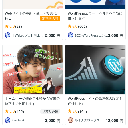
Webサイトの更新・修正・改善代
WordPressエラー・不具合を早急に
行...
修正します
定期購入可
5.0
5.0
(23)
(502)
5,000
3,000
【Webのプロ】MLL CREATION
SEO×WordPressエンジニア瀬尾
円
円
ホームページ修正ご相談から実際の
WordPressサイトの高速化の設定を
修正まで対応します
代行します
5.0
5.0
(452)
(161)
見積り必須
3,000
12,000
iineshiraki
ルミナスワークス
円
円