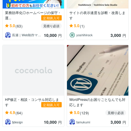
業務効率化◎ホームページの保守・
サイトの表示速度を診断・改善しま
運...
す
定期購入可
5.0
5.0
(63)
(1)
見積り必須
10,000
3,000
長瀬｜Web制作マーケティング
yoshihirock
円
円
HP修正・相談・コンサル対応しま
WordPressのお困りごとなんでも対
す
応します
定期購入可
4.9
5.0
(64)
(129)
見積り必須
10,000
3,000
tjdesign
tamukumi
円
円