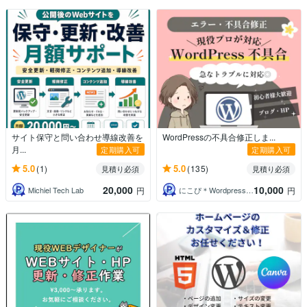
サイト保守と問い合わせ導線改善を
WordPressの不具合修正しま...
月...
定期購入可
定期購入可
5.0
5.0
(1)
(135)
見積り必須
見積り必須
20,000
10,000
Michiel Tech Lab
にこぴ＊Wordpress・WEB制作
円
円