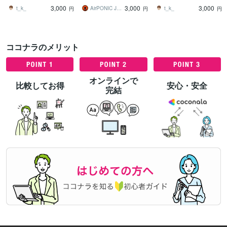
アウト変更致します
ルウェア、サイトエラー
フォームなどの修正をお
3,000
3,000
3,000
改善を即日対応
手伝いします。
t_k_
AirPONIC JOHN（ジョン）
t_k_
円
円
円
ココナラのメリット
オンラインで
比較してお得
安心・安全
完結