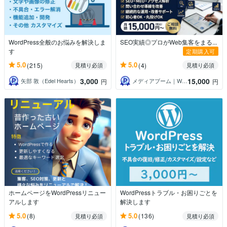
WordPress全般のお悩みを解決しま
SEO実績◎プロがWeb集客をまる...
す
定期購入可
5.0
5.0
(215)
(4)
見積り必須
見積り必須
3,000
15,000
矢部 敦（Edel Hearts）
メディアブーム｜Web集客の専門家
円
円
ホームページをWordPressリニュー
WordPressトラブル・お困りごとを
アルします
解決します
5.0
5.0
(8)
(136)
見積り必須
見積り必須