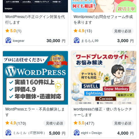
WordPressの不正ログイン対策を代
Wordpressのお問合せフォーム作成
行します
を承ります
5.0
4.9
(1)
(13)
見積り必須
30,000
3,000
lowgear
まるもん99
円
円
WordPressエラー・不具合解決しま
wordpressの修正・使い方をレクチ
す
ャーします
4.9
5.0
(170)
(477)
見積り必須
見積り必須
5,000
4,000
ミルミル（IT歴30年）
eight＋Design
円
円