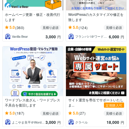
ホームページ更新・修正・改善代行
WordPressのカスタマイズや修正を
します
致します
5.0
5.0
(360)
(124)
見積り必須
見積り必須
3,000
6,000
Vanilla Bear
フランパパ＠ワードプレスでHP制作
円
円
ワードプレス改ざん・ワードプレス
サイト運営を専任でサポートいたし
不具合を復旧します
ま...
定期購入可
5.0
5.0
(187)
(27)
見積り必須
見積り必須
3,000
18,000
よこやま良平＠WordPress専門
クラベル
円
円