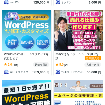
120,000
3,000
hachi63
オクデン
円
円
Wordpressの修正・カスタマイズを
集客できないホームページやLPを
代行します
診...
定期購入可
5.0
5.0
(10)
(28)
見積り必須
見積り必須
3,000
50,000
WEBクリエイター 二宮
つげお｜HPのかかりつけ医実績500件超
円
円