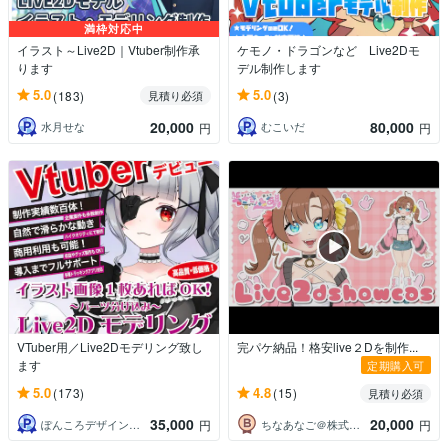
満枠対応中
イラスト～Live2D｜Vtuber制作承
ケモノ・ドラゴンなど Live2Dモ
ります
デル制作します
5.0
5.0
(183)
(3)
見積り必須
20,000
80,000
水月せな
むこいだ
円
円
VTuber用／Live2Dモデリング致し
完パケ納品！格安live２Dを制作...
ます
定期購入可
5.0
4.8
(173)
(15)
見積り必須
35,000
20,000
ぽんころデザイン工房
ちなあなご＠株式会社Talerium
円
円