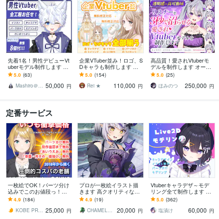
先着1名！男性デビューVt
企業VTuber並み！ロゴ、S
高品質！愛されVtuberモ
uberモデル制作します 全
Dキャラも制作します デ
デルを制作します オーダ
工程制作、修正無制限、
ビュー徹底サポート！満
ーメイドで高クオリティ
5.0
(63)
5.0
(154)
5.0
(25)
著作権譲渡、表情８つ、
足いくまで修正無制限、
なモデルを制作します！
50,000
110,000
250,000
高品質、企業並
著作権譲渡
Mashiro＠モデラー
Rei ★
ほみのつ
円
円
円
定番サービス
一枚絵でOK！パーツ分け
プロが一枚絵イラスト描
Vtuberキャラデザ～モデ
込みでこのお値段っ！ま
きます 高クオリティなイ
リング全て制作します イ
す コスパ最強モデリン
ラスト、アニメーション
ラストのみ・モデリング
4.9
(184)
4.9
(19)
5.0
(362)
グ！安心実績数！IRIAM対
をお届けします！
のみのご依頼も可能で
25,000
20,000
60,000
応OK！
す。
KOBE PRODUCTION
CHAMELEON カメレオン
塩漬け
円
円
円