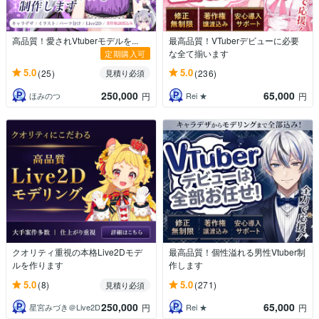
高品質！愛されVtuberモデルを...
最高品質！VTuberデビューに必要
な全て揃います
定期購入可
5.0
5.0
(25)
(236)
見積り必須
250,000
65,000
ほみのつ
Rei ★
円
円
クオリティ重視の本格Live2Dモデ
最高品質！個性溢れる男性Vtuber制
ルを作ります
作します
5.0
5.0
(8)
(271)
見積り必須
250,000
65,000
星宮みづき＠Live2D
Rei ★
円
円