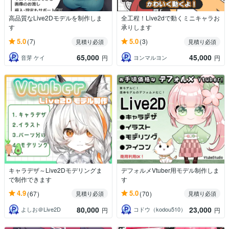
高品質なLive2Dモデルを制作しま
全工程！Live2dで動くミニキャラお
す
承りします
5.0
5.0
(7)
(3)
見積り必須
見積り必須
65,000
45,000
音芽 ケイ
ヨンマルヨン
円
円
キャラデザ～Live2Dモデリングま
デフォルメVtuber用モデル制作しま
で制作できます
す
4.9
5.0
(67)
(70)
見積り必須
見積り必須
80,000
23,000
よしお＠Live2D
コドウ（kodou510）
円
円