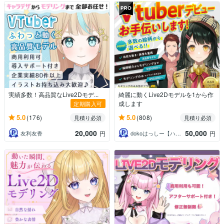
実績多数！高品質なLive2Dモデ...
綺麗に動くLive2Dモデルを1から作
成します
定期購入可
5.0
5.0
(176)
(808)
見積り必須
見積り必須
20,000
50,000
友利友香
dokoはっしー【ハシビロッコ】
円
円