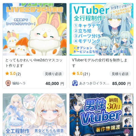
とってもかわいいlive2dのマスコッ
VTuberモデルの全行程を制作しま
ト作ります
す
5.0
5.0
(2)
(21)
見積り必須
見積り必須
40,000
85,000
蝙蝠ヘラ
あさつき◎イラストレーター
円
円