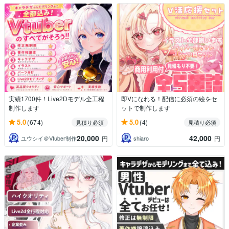
実績1700件！Live2Dモデル全工程
即Vになれる！配信に必須の絵をセ
制作します
ットで制作します
5.0
5.0
(674)
(4)
見積り必須
見積り必須
20,000
42,000
ユウシイ＠Vtuber制作
shiaro
円
円