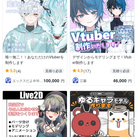
唯一無二！！あなただけのVtuberを
デザインからモデリングまで！Vtub
制作します
er制作します
5.0
4.9
(4)
(17)
見積り必須
見積り必須
100,000
46,000
エックスだよ＠Vtuber制作
江藤
円
円