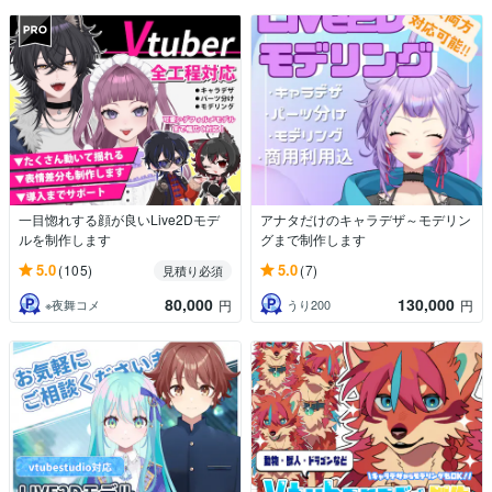
一目惚れする顔が良いLive2Dモデ
アナタだけのキャラデザ～モデリン
ルを制作します
グまで制作します
5.0
5.0
(105)
(7)
見積り必須
80,000
130,000
※夜舞コメ
うり200
円
円