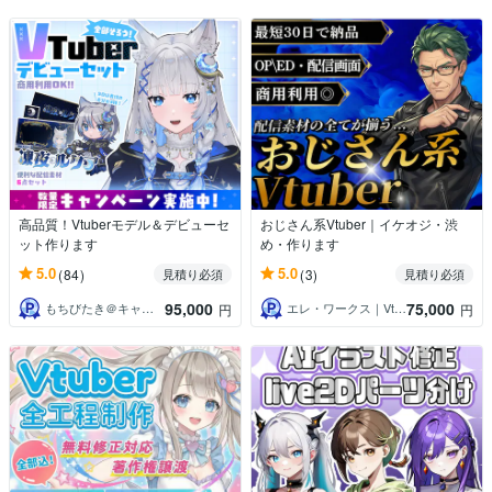
高品質！Vtuberモデル＆デビューセ
おじさん系Vtuber｜イケオジ・渋
ット作ります
め・作ります
5.0
5.0
(84)
(3)
見積り必須
見積り必須
95,000
75,000
もちびたき＠キャラデザ～Live2Dまで
エレ・ワークス｜Vtuber制作
円
円