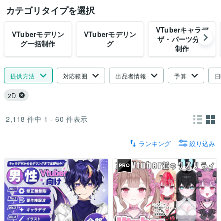
カテゴリタイプを選択
VTuberキャラデ
VTuberモデリン
VTuberモデリン
ザ・パーツ分け
グ一括制作
グ
制作
提供方法
対応範囲
出品者情報
予算
日
2D
2,118
件中
1 - 60
件表示
ランキング
絞り込み