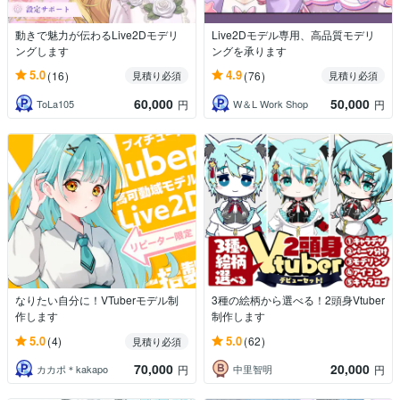
動きで魅力が伝わるLive2Dモデリ
Live2Dモデル専用、高品質モデリ
ングします
ングを承ります
5.0
4.9
(16)
(76)
見積り必須
見積り必須
60,000
50,000
ToLa105
W＆L Work Shop
円
円
なりたい自分に！VTuberモデル制
3種の絵柄から選べる！2頭身Vtuber
作します
制作します
5.0
5.0
(4)
(62)
見積り必須
70,000
20,000
カカポ＊kakapo
中里智明
円
円