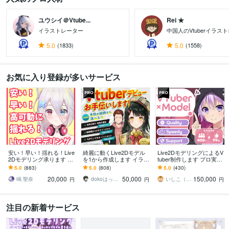
ユウシイ＠Vtube...
Rei ★
イラストレーター
中国人のVtuberイラス
5.0
(1833)
5.0
(1558)
お気に入り登録が多いサービス
安い！早い！揺れる！Live
綺麗に動くLive2Dモデル
Live2DモデリングによるV
2Dモデリング承ります Vt
を1から作成します イラス
tuber制作します プロ実績
uber:安く！早く！揺れ
ト持ち込み依頼も歓迎！
7年以上のLive2Dモデリン
5.0
(883)
5.0
(808)
5.0
(430)
る！Live2Dモデリング
好みの絵柄でVtuberに
グによるVtuber
20,000
50,000
150,000
鳴 聖奈
dokoはっしー【ハシビロッコ】
いしこ（ISHICO）
円
円
円
注目の新着サービス