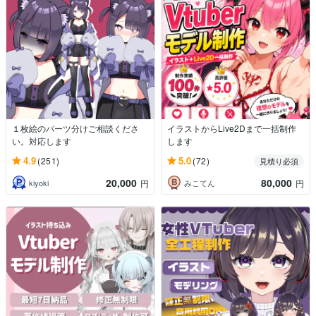
１枚絵のパーツ分けご相談くださ
イラストからLive2Dまで一括制作
い。対応します
します
4.9
5.0
(251)
(72)
見積り必須
20,000
80,000
kiyoki
みこてん
円
円