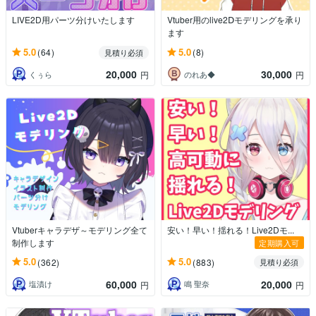
LIVE2D用パーツ分けいたします
Vtuber用のlive2Ⅾモデリングを承り
ます
5.0
5.0
(64)
(8)
見積り必須
20,000
30,000
くぅら
のれあ◆
円
円
Vtuberキャラデザ～モデリング全て
安い！早い！揺れる！Live2Dモ...
制作します
定期購入可
5.0
5.0
(362)
(883)
見積り必須
60,000
20,000
塩漬け
鳴 聖奈
円
円