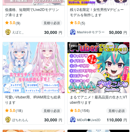
低価格、短期間でLive2Dモデリン
残り2名限定！女性男性Vデビュー
グ承ります
モデルを制作します
5.0
5.0
(9)
(5)
見積り必須
30,000
50,000
えばと_
Mashiro＠モデラー
円
円
可愛いVtuber用、IRIAM用立ち絵承
まるでアニメ！最高品質の生きたVT
ります
uber作ります
5.0
5.0
(18)
(156)
見積り必須
見積り必須
30,000
110,000
ぽちれもん
MiDoRi◆Live2D
円
円