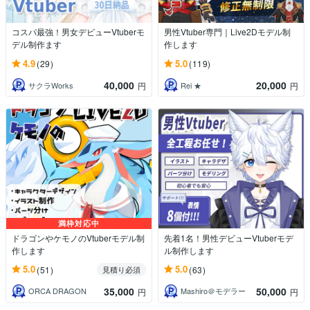
コスパ最強！男女デビューVtuberモ
男性Vtuber専門｜Live2Dモデル制
デル制作ます
作します
4.9
5.0
(29)
(119)
40,000
20,000
サクラWorks
Rei ★
円
円
満枠対応中
ドラゴンやケモノのVtuberモデル制
先着1名！男性デビューVtuberモデ
作します
ル制作します
5.0
5.0
(51)
(63)
見積り必須
35,000
50,000
ORCA DRAGON
Mashiro＠モデラー
円
円