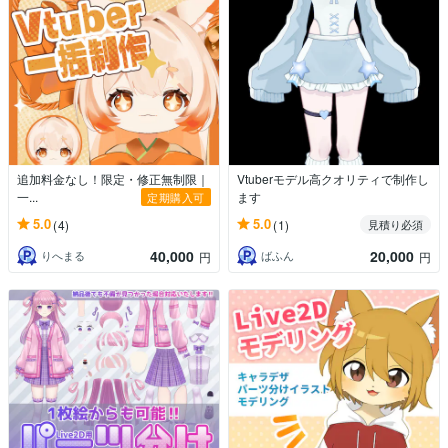
追加料金なし！限定・修正無制限｜
Vtuberモデル高クオリティで制作し
一...
ます
定期購入可
5.0
5.0
(4)
(1)
見積り必須
40,000
20,000
りへまる
ばふん
円
円