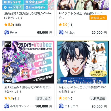
最高品質！魅力溢れる理想のVTube
AIイラストを修正+高品質パーツ
rを制作します
分...
定期購入可
5.0
5.0
(185)
(11)
65,000
20,000
Rei ★
A0_あお
円
円
全工程込み！滑らかなvtuberモデル
かわいい＆かっこいい✨男性Vtuber
を制作します
を制作します
5.0
5.0
(91)
(49)
見積り必須
見積り必須
160,000
90,000
不死奇ヨンシィ・鳥島いずみ
アトリモコ
円
円