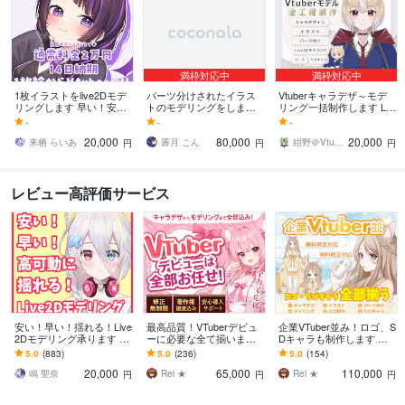
満枠対応中
満枠対応中
1枚イラストをlive2Dモデ
パーツ分けされたイラス
Vtuberキャラデザ～モデ
リングします 早い！安
トのモデリングをします
リング一括制作します Liv
い！可愛い！1枚絵をパー
それぞれのキャラに合う
e2Dモデル＋ロゴ＆ちびキ
-
-
-
ツ分け+モデリングしま
ようにかわいく動かしま
ャラ付のお得なサービス
20,000
80,000
20,000
す！
す
です
来栖 らいあ
霽月 こん
紺野＠Vtuber制作
円
円
円
レビュー高評価サービス
安い！早い！揺れる！Live
最高品質！VTuberデビュ
企業VTuber並み！ロゴ、S
2Dモデリング承ります Vt
ーに必要な全て揃います
Dキャラも制作します デ
uber:安く！早く！揺れ
実績1500件以上｜全工程
ビュー徹底サポート！満
5.0
(883)
5.0
(236)
5.0
(154)
る！Live2Dモデリング
対応・著作権譲渡込｜初
足いくまで修正無制限、
20,000
65,000
110,000
心者も安心
著作権譲渡
鳴 聖奈
Rei ★
Rei ★
円
円
円