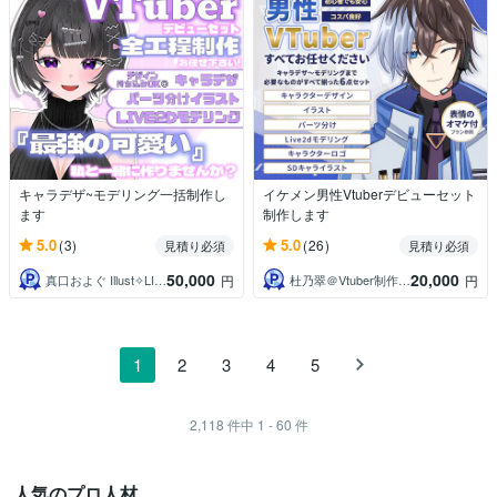
キャラデザ~モデリング一括制作し
イケメン男性Vtuberデビューセット
ます
制作します
5.0
5.0
(3)
(26)
見積り必須
見積り必須
50,000
20,000
真口およぐ Illust︎✧LIVE2D
杜乃翠＠Vtuber制作イラストレーター
円
円
1
2
3
4
5
2,118
件中
1 - 60
件
人気のプロ人材