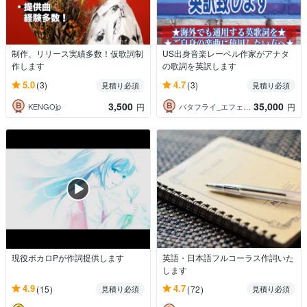
制作、リリース実績多数！仮歌詞制
US出身音楽レーベル作家がアナタ
作します
の歌詞を英訳します
5.0
4.7
(3)
(3)
見積り必須
見積り必須
3,500
35,000
KENGOjp
バタフライ_エフェクト
円
円
現役ボカロPが作詞提供します
英語・日本語フルコーラス作詞いた
します
4.9
4.7
(15)
(72)
見積り必須
見積り必須