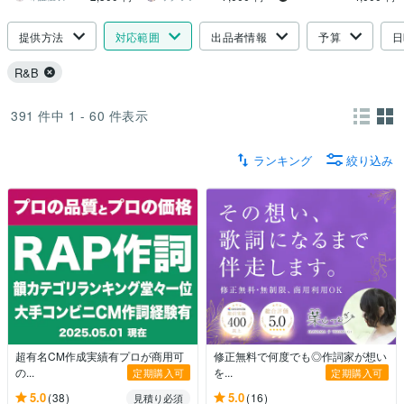
提供方法
対応範囲
出品者情報
予算
日
R&B
391
件中
1 - 60
件表示
ランキング
絞り込み
超有名CM作成実績有プロが商用可
修正無料で何度でも◎作詞家が想い
の...
を...
定期購入可
定期購入可
5.0
5.0
(38)
(16)
見積り必須