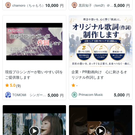
10,000
5,000
chamoro（ちゃもろ）
黒田知子（tom2f）＠ライター、音楽家
円
円
現役プロシンガーが歌いやすい詞を
企業・PR動画向け 心に刺さるオ
ご提供致します
リジナル作詞します
-
5.0
(9)
5,000
5,000
Primacom Music
円
TOMOMI シンガー・ボーカル講師
円