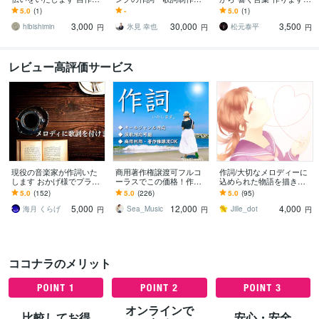
詞のクオリティを上げた
ます ～事前ヒアリングを
「なんか響かない…って
5.0
(1)
-
5.0
(1)
い方へ、韻と内容のアド
もとに世界にひとつだけ
思いませんか？その違和
3,000
30,000
3,500
バイス
の歌詞を作ります～
感直せます。」
hibishimin
氷見 幸也
松元泰平
円
円
円
レビュー高評価サービス
現役の音楽家が作詞いた
商用著作権譲渡可フルコ
作詞/大切なメロディーに
します おかげ様でプラチ
ーラスでこの価格！作詞
込められた物語を描きま
ナランク！幅広く対応し
します 想いが届く詞を書
す 言葉のチカラであなた
5.0
(152)
5.0
(226)
5.0
(95)
ます
きます。修正もお気軽
の歌に想いを
5,000
12,000
4,000
に、無料修正あります！
海月 くらげ
Sea_Music
Jille_dot
円
円
円
ココナラのメリット
オンラインで
比較してお得
安心・安全