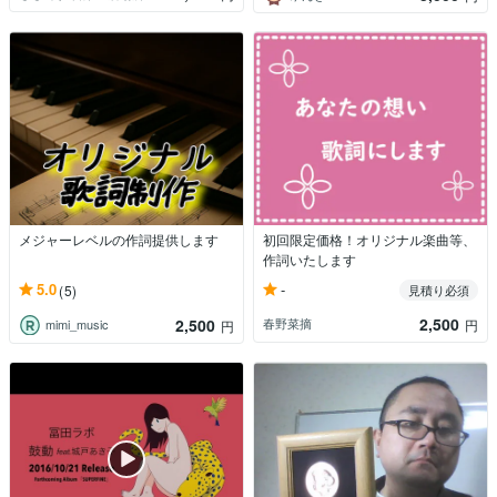
メジャーレベルの作詞提供します
初回限定価格！オリジナル楽曲等、
作詞いたします
-
5.0
(5)
見積り必須
2,500
2,500
春野菜摘
円
mimi_music
円