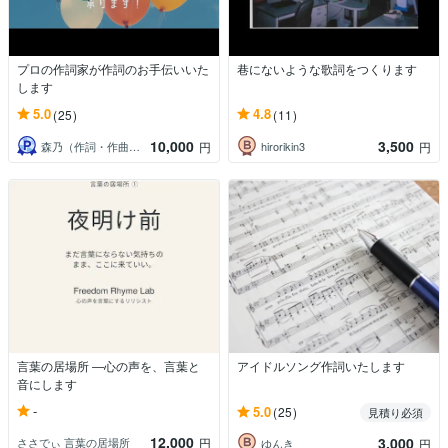
プロの作詞家が作詞のお手伝いいた
巷にないような歌詞をつくります
します
5.0
4.8
(25)
(11)
10,000
3,500
森乃（作詞・作曲・仮歌）
hirorikin3
円
円
言葉の居場所 ―心の声を、言葉と
アイドルソング作詞いたします
音にします
-
5.0
(25)
見積り必須
12,000
3,000
ささでぃ 言葉の居場所
円
ゆんき
円