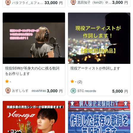
3,000
33,000
黒田知子（tom2f）＠ライター、音楽家
円
バタフライ_エフェクト
円
現役SSWが等身大の心に残る歌詞
現役アーティストが作詞します
をお作りします
-
-
(2)
3,000
5,000
おすしらす osushiras
円
STC records
円