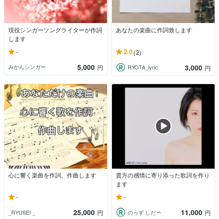
現役シンガーソングライターが作詞
あなたの楽曲に作詞致します
します
-
2.0
(2)
5,000
3,000
みかんシンガー
円
RYOTA_lyric
円
心に響く楽曲を作詞、作曲します
貴方の感情に寄り添った歌詞を作り
ます
-
-
25,000
11,000
_RYUSEI _
のっず しだー
円
円