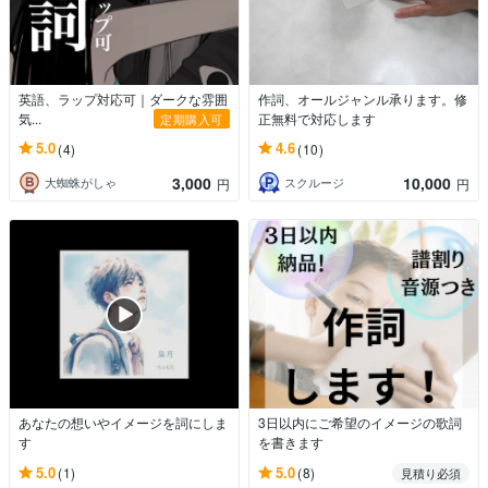
英語、ラップ対応可｜ダークな雰囲
作詞、オールジャンル承ります。修
気...
正無料で対応します
定期購入可
5.0
4.6
(4)
(10)
3,000
10,000
大蜘蛛がしゃ
スクルージ
円
円
あなたの想いやイメージを詞にしま
3日以内にご希望のイメージの歌詞
す
を書きます
5.0
5.0
(1)
(8)
見積り必須