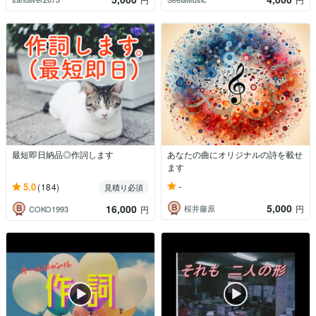
最短即日納品◎作詞します
あなたの曲にオリジナルの詩を載せ
ます
-
5.0
(184)
見積り必須
5,000
16,000
桜井藤原
円
COKO1993
円