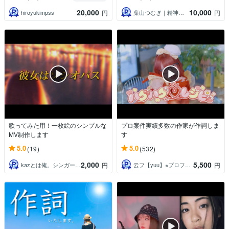
20,000
10,000
hiroyukimpss
葉山つむぎ｜精神科看護師・書く人
円
円
歌ってみた用！一枚絵のシンプルな
プロ案件実績多数の作家が作詞しま
MV制作します
す
5.0
5.0
(19)
(532)
2,000
5,500
kazとは俺。シンガーソングライター。
云フ【yuu】※プロフィールご確認下さい
円
円