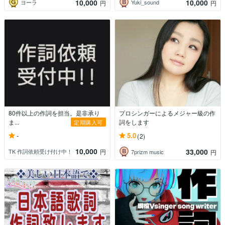
10,000
10,000
ヨーラ
Yuki_sound
円
円
80件以上の作詞を担当。是非承り
プロシンガーによるメジャー級の作
ま...
詞をします
定期購入可
-
5.0
(2)
10,000
33,000
TK 作詞依頼受け付け中！
円
7prizm music
円