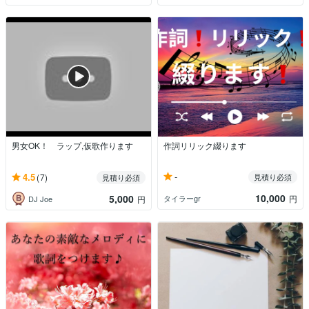
男女OK！ ラップ,仮歌作ります
作詞リリック綴ります
-
4.5
(7)
見積り必須
見積り必須
10,000
5,000
タイラーgr
円
DJ Joe
円