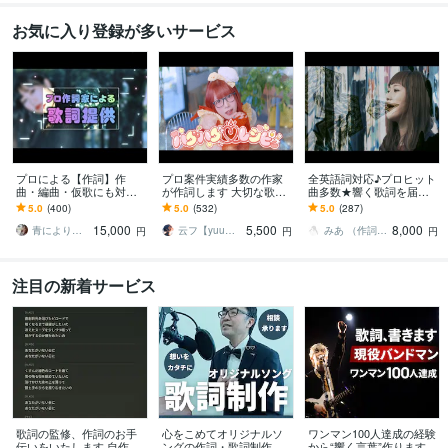
お気に入り登録が多いサービス
プロによる【作詞】作
プロ案件実績多数の作家
全英語詞対応♪プロヒット
曲・編曲・仮歌にも対応
が作詞します 大切な歌詞
曲多数★響く歌詞を届け
します テレビ出演歴あり/
はぜひ人の手で♪趣味のご
ます 唯一無二の歌詞、お
5.0
(400)
5.0
(532)
5.0
(287)
CM・映画主題歌の作詞も
利用ならフル9000円!!
任せ下さい。言葉の力で
15,000
5,500
8,000
手掛けたプロが提供
感動の歌をあなたに★
青により｜マルチクリエイター
云フ【yuu】※プロフィールご確認下さい
みあ （作詞 声優 英語 翻訳）
円
円
円
注目の新着サービス
歌詞の監修、作詞のお手
心をこめてオリジナルソ
ワンマン100人達成の経験
伝いをいたします 自作歌
ングの作詞・歌詞制作し
から“響く言葉”作ります