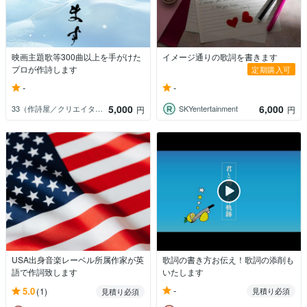
映画主題歌等300曲以上を手がけた
イメージ通りの歌詞を書きます
プロが作詩します
定期購入可
-
-
5,000
6,000
33（作詩屋／クリエイター）
SKYentertainment
円
円
USA出身音楽レーベル所属作家が英
歌詞の書き方お伝え！歌詞の添削も
語で作詞致します
いたします
-
5.0
(1)
見積り必須
見積り必須