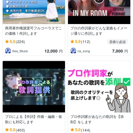
商用著作権譲渡可フルコーラスでこ
プロの作詞家がどんな楽曲もイメー
の価格！作詞します
ジ通りに作詞します
5.0
5.0
(226)
(112)
見積り必須
12,000
7,000
Sea_Music
na_song
円
円
プロによる【作詞】作曲・編曲・仮
プロ作詞家があなたの歌詞を【添
歌にも対応します
削】をします
5.0
5.0
(400)
(144)