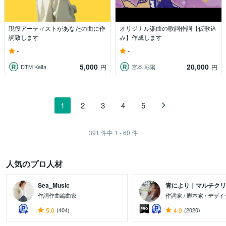
現役アーティストがあなたの曲に作
オリジナル楽曲の歌詞作詞【仮歌込
詞致します
み】作成します
-
-
5,000
20,000
DTM Keita
宮本 彩陽
円
円
1
2
3
4
5
391
件中
1 - 60
件
人気のプロ人材
Sea_Music
青により｜マルチクリ..
作詞作曲編曲家
作詞家 / 脚本家 / デザ
5.0
(404)
4.9
(2020)