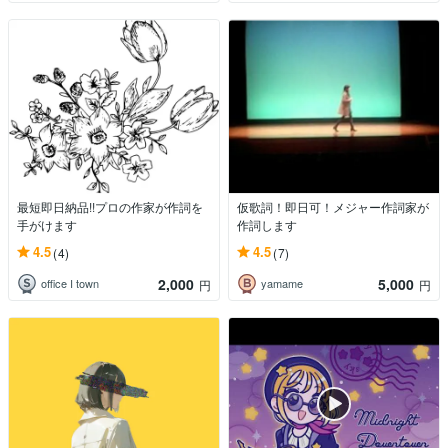
最短即日納品!!プロの作家が作詞を
仮歌詞！即日可！メジャー作詞家が
手がけます
作詞します
4.5
4.5
(4)
(7)
2,000
5,000
office I town
yamame
円
円