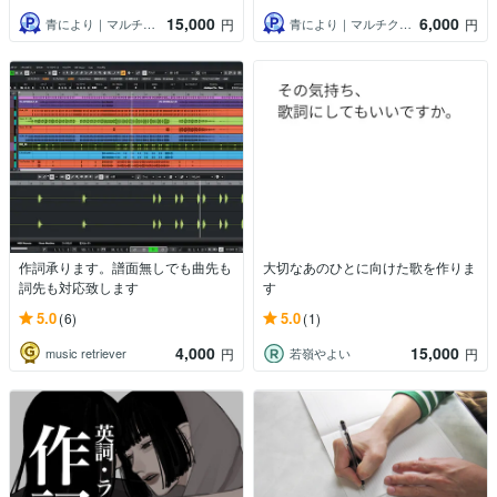
15,000
6,000
青により｜マルチクリエイター
青により｜マルチクリエイター
円
円
作詞承ります。譜面無しでも曲先も
大切なあのひとに向けた歌を作りま
詞先も対応致します
す
5.0
5.0
(6)
(1)
4,000
15,000
music retriever
若嶺やよい
円
円