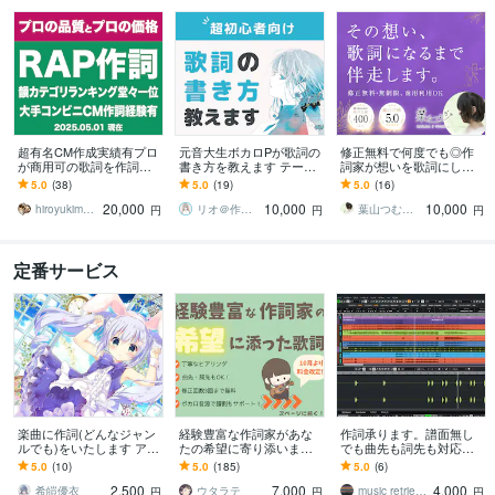
超有名CM作成実績有プロ
元音大生ボカロPが歌詞の
修正無料で何度でも◎作
が商用可の歌詞を作詞し
書き方を教えます テーマ
詞家が想いを歌詞にしま
ます 元プロラッパーの作
の決め方から学べる✨超初
す 文筆業×音楽活動経験あ
5.0
(38)
5.0
(19)
5.0
(16)
詞｜商用利用可・著作権
心者向け作詞方法
り(ピアノ・ボーカル)の安
20,000
10,000
10,000
譲渡★韻カテゴリ1位
定感◎
hiroyukimpss
リオ＠作詞の先生P
葉山つむぎ｜精神科看護師・書く人
円
円
円
定番サービス
楽曲に作詞(どんなジャン
経験豊富な作詞家があな
作詞承ります。譜面無し
ルでも)をいたします アニ
たの希望に寄り添います
でも曲先も詞先も対応致
メ系、ロック、バラー
ボカロ音源で譜割もサポ
します タイトなスケジュ
5.0
(10)
5.0
(185)
5.0
(6)
ド、メタル、恋愛、可愛
ート！曲作りがスムーズ
ールでも作業可能です。
2,500
7,000
4,000
いなど可能です
に進む歌詞制作
著作権譲渡も可。
希皚優衣
ウタラテ
music retriever
円
円
円