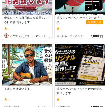
音楽レーベル所属作家が綺麗でバズ
現役シンガーソングライターが「言
る日本語作詞します
葉...
定期購入可
-
-
25,000
7,000
バタフライ_エフェクト
曇音ルカ アンネルカ
円
円
丁寧に寄り添います
現役ラッパーがあなただけの歌詞を
制作します
-
-
5,000
4,000
sandliver2673
SeelaMusic
円
円