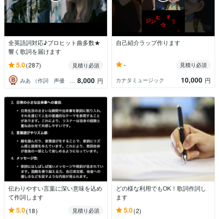
全英語詞対応♪プロヒット曲多数★
自己紹介ラップ作ります
響く歌詞を届けます
-
5.0
(287)
見積り必須
見積り必須
10,000
8,000
カナタミュージック
円
みあ （作詞 声優 英語 翻訳）
円
伝わりやすい言葉に深い意味を込め
どの様な利用でもOK！歌詞作詞し
て作詞します
ます
5.0
5.0
(18)
(2)
見積り必須