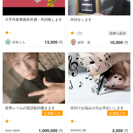
大手作家事務所所属・作詞致します
作詞をします
-
-
(1)
見積り必須
13,000
10,000
若林とも
円
牧野 新
円
世界レベルの英語歌詞書きます
作詞でお悩みの方お手伝いします
定期購入可
定期購入可
-
-
1,000,000
3,000
anon label
SHION_88
円
円