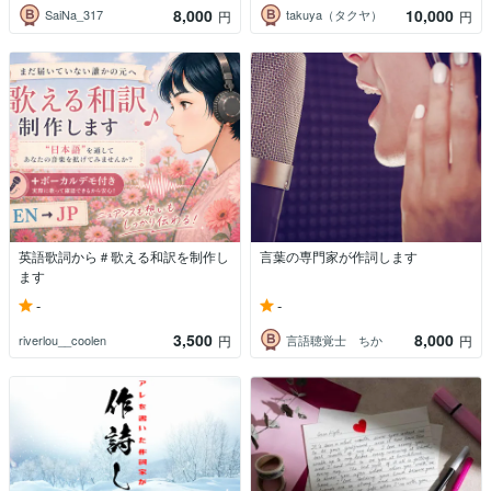
8,000
10,000
SaiNa_317
takuya（タクヤ）
円
円
英語歌詞から＃歌える和訳を制作し
言葉の専門家が作詞します
ます
-
-
3,500
8,000
riverlou__coolen
言語聴覚士 ちか
円
円