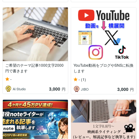
ご希望のテーマ記事1000文字2000
YouTube動画をブログやSNSに転換
円で書きます
します
-
-
(1)
3,000
3,000
Ai Studio
円
JIBO
円