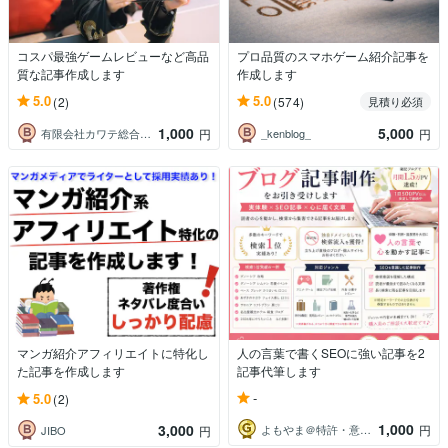
コスパ最強ゲームレビューなど高品
プロ品質のスマホゲーム紹介記事を
質な記事作成します
作成します
5.0
5.0
(2)
(574)
見積り必須
1,000
5,000
有限会社カワテ総合サービス
_kenblog_
円
円
マンガ紹介アフィリエイトに特化し
人の言葉で書くSEOに強い記事を2
た記事を作成します
記事代筆します
-
5.0
(2)
1,000
3,000
よもやま＠特許・意匠・商標プロ知財調査
円
JIBO
円