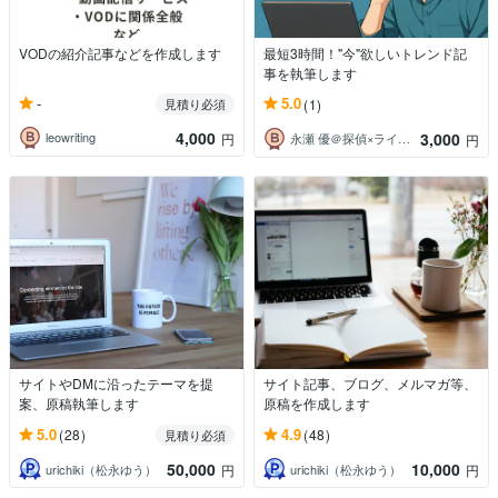
VODの紹介記事などを作成します
最短3時間！"今"欲しいトレンド記
事を執筆します
-
5.0
見積り必須
(1)
4,000
3,000
leowriting
円
永瀬 優＠探偵×ライター
円
サイトやDMに沿ったテーマを提
サイト記事、ブログ、メルマガ等、
案、原稿執筆します
原稿を作成します
5.0
4.9
(28)
(48)
見積り必須
50,000
10,000
urichiki（松永ゆう）
urichiki（松永ゆう）
円
円