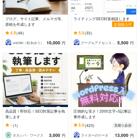
ブログ、サイト記事、メルマガ等、
ライティングSEO対策相談します
原稿を作成します
定期購入可
4.9
5.0
(49)
(33)
10,000
5,500
urichiki（松永ゆう）
グーグルアドセンス合格サポートドットコム
円
円
高品質！即対応！SEO対策記事を執
圧倒的な安さ！2000文字×5記事記
筆します
事作成します
-
5.0
(1)
(420)
見積り必須
3,000
13,000
タカシバ・ワークス
ライターのケータ
円
円