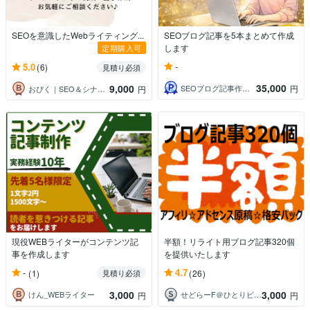
SEOを意識したWebライティング...
SEOブログ記事を5本まとめて作成
します
定期購入可
-
5.0
(6)
見積り必須
35,000
9,000
SEOブログ記事作成・ライター
円
おぴく｜SEO＆シナリオライター
円
現役WEBライターがコンテンツ記
半額！リライト用ブログ記事320個
事を作成します
を提供いたします
-
4.7
(1)
(26)
見積り必須
3,000
3,000
けん_WEBライター
せどらーF＠ひとりビジネスサポーター✨
円
円