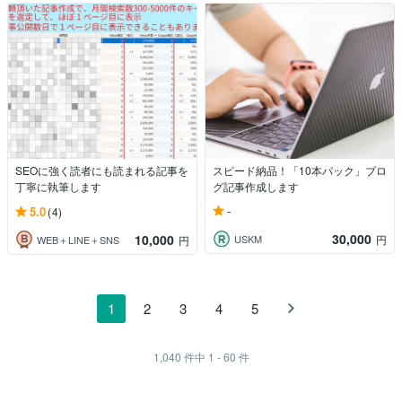
SEOに強く読者にも読まれる記事を
スピード納品！「10本パック」ブロ
丁寧に執筆します
グ記事作成します
-
5.0
(4)
30,000
10,000
USKM
円
WEB＋LINE＋SNS
円
1
2
3
4
5
1,040
件中
1 - 60
件