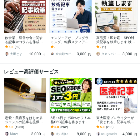
飲食業、経営や食に関す
エンジニアが、プログラ
高品質！即対応！SEO対
る記事やコラムを作成し
ミング、転職メディア作
策記事を執筆します 検索
ます 大手企業や食べログ
ります 独学未経験からIT
上位を狙える高品質記事
5.0
(52)
-
-
(1)
のコラム、社内報や経済
エンジニアへ転身した経
を丁寧に執筆します！
10,000
3,000
3,000
誌など実績多数！
験を活かし初心者向け
太田とよしき
全自動カピバラ【AIでLINE自動集客】
タカシバ・ワークス
円
円
円
レビュー高評価サービス
恋愛・美容系をはじめ多
8月14日まで30%オフ！本
東大医療プロライターが
ジャンルの記事を提供致
格SEO記事を書きます レ
「読まれる」記事を執筆
します 個人ﾌﾞﾛｸﾞ記事、
ビュー高評価5.0！スピー
します SEO対策・監修案
5.0
(1263)
5.0
(262)
5.0
(230)
まとめ記事、商品ﾚﾋﾞｭｰ等
ディな納品！まとめ割引
件も万全です！
3,000
9,000
4,000
※料金改定有
あり！
Mkt21
太い細い
sougouishi
円
円
円