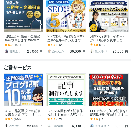
宅建士が不動産・金融記
SEO対策！高品質な3000
月間25万獲得ライター※1
事を執筆します WordPres
文字5記事を作成します プ
がSEO記事を執筆します
s対応可｜構成からSEO対
ロがSEO対策記事を丁寧
1文字1円の低価格！WP入
5.0
(101)
5.0
(165)
5.0
(330)
策までOK
に作成！KW提案やWP入
稿無料！記事数・文字数
25,000
30,000
20,000
稿も無料！
自由！
村田よしみ｜コンテンツ制作｜宅建士
あなたの記事屋さん
乱太郎 SEOライター
円
円
円
定番サービス
SEO・品質重視で10記事
ジャンル問わず！記事作
SEOに強いブログ記事を1
を書きます アフィリエイ
成します note・SEO・L
0記事格安で作成します 検
トとかブログ、コラムと
P・嘆願書・大人向け・ニ
索上位に表示可能なプロ
5.0
(164)
5.0
(171)
5.0
(15)
かなんでも出来ます。
ッチ、お任せを！
ンプトを使用しAI+プロの
55,000
6,000
3,000
手で作成！
SEOサイボーグ
Taskwell
ゆうき＠ブログ・SEOコンサルタント
円
円
円