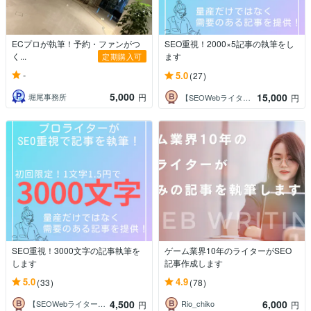
ECプロが執筆！予約・ファンがつ
SEO重視！2000×5記事の執筆をし
く...
ます
定期購入可
-
5.0
(27)
5,000
15,000
堀尾事務所
円
【SEOWebライター】深愛―みお―
円
SEO重視！3000文字の記事執筆を
ゲーム業界10年のライターがSEO
します
記事作成します
5.0
4.9
(33)
(78)
4,500
6,000
【SEOWebライター】深愛―みお―
Rio_chiko
円
円