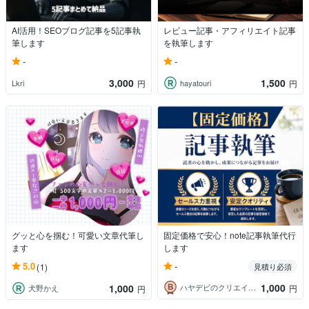
AI活用！SEOブログ記事を5記事執
レビュー記事・アフィリエイト記事
筆します
を執筆します
-
-
3,000
1,500
Lkri
hayatouri
円
円
グッと心を掴む！可愛い文章代筆し
固定価格で安心！note記事執筆代行
ます
します
-
5.0
(1)
見積り必須
1,000
1,000
ハヤデビのクリエイター工房
円
犬野かえ
円