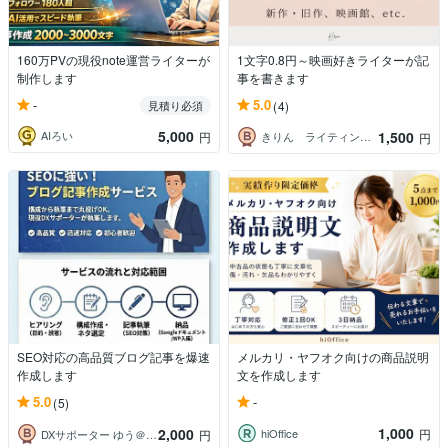
160万PVの現役note運営ライターが
1文字0.8円～映画好きライターが記
制作します
事を書きます
-
5.0
見積り必須
(4)
5,000
1,500
AIろい
円
きりん ライティング・学習支援
円
SEO対応の高品質ブログ記事を爆速
メルカリ・ヤフオク向けの商品説明
作成します
文を作成します
-
5.0
(5)
1,000
2,000
hiOffice
円
DXサポーター ゆう＠大手IT企業SE
円