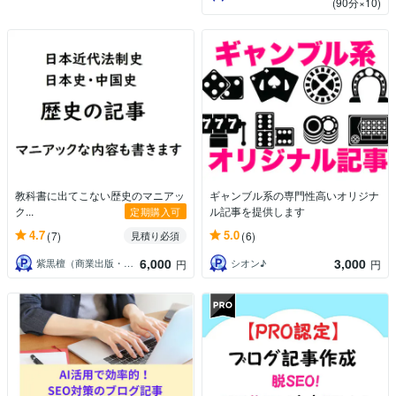
(90分×10)
教科書に出てこない歴史のマニアッ
ギャンブル系の専門性高いオリジナ
ク...
ル記事を提供します
定期購入可
4.7
5.0
(7)
(6)
見積り必須
6,000
3,000
紫黒檀（商業出版・法律資格系ライター）
シオン♪
円
円