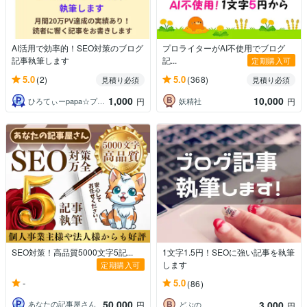
AI活用で効率的！SEO対策のブログ
プロライターがAI不使用でブログ
記事執筆します
記...
定期購入可
5.0
5.0
(2)
(368)
見積り必須
見積り必須
1,000
10,000
ひろてぃーpapa☆プロ家庭教師☆
妖精社
円
円
SEO対策！高品質5000文字5記...
1文字1.5円！SEOに強い記事を執筆
します
定期購入可
-
5.0
(86)
50,000
3,000
あなたの記事屋さん
円
どぶの
円