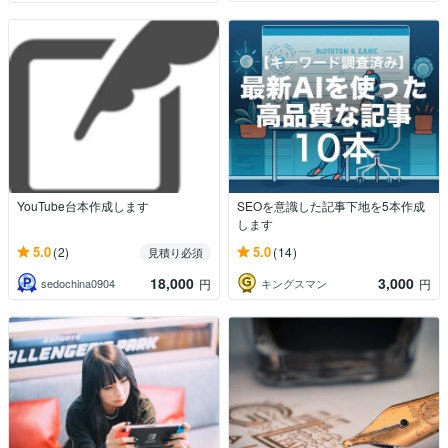
YouTube台本作成します
SEOを意識した記事下地を5本作成
します
5.0
5.0
(2)
(14)
見積り必須
18,000
3,000
sedochina0904
キングスマン
円
円