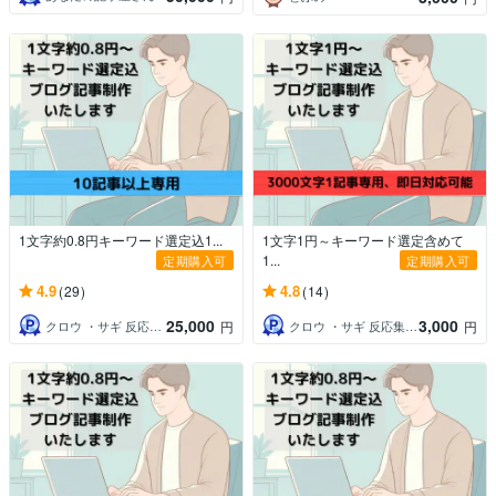
1文字約0.8円キーワード選定込1...
1文字1円～キーワード選定含めて
1...
定期購入可
定期購入可
4.9
4.8
(29)
(14)
25,000
3,000
クロウ ・サギ 反応集動画・記事制作
クロウ ・サギ 反応集動画・記事制作
円
円