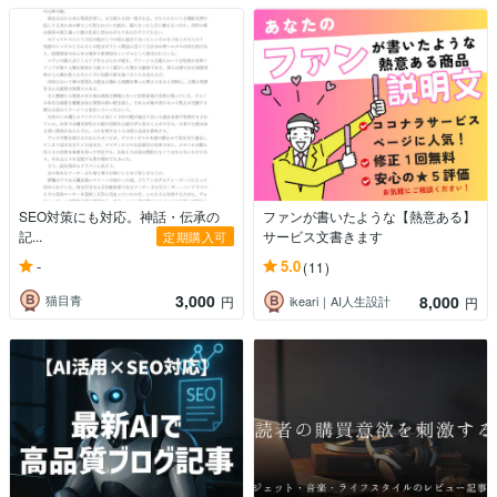
SEO対策にも対応。神話・伝承の
ファンが書いたような【熱意ある】
記...
サービス文書きます
定期購入可
-
5.0
(11)
3,000
8,000
猫目青
円
ikeari｜AI人生設計
円