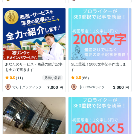
あなたのサービス・商品の紹介記事
SEO重視！2000文字記事作成しま
を全力で書きます
す
5.0
5.0
(11)
(66)
見積り必須
7,000
3,000
でら｜グラフィックデザイン工房
【SEOWebライター】深愛―みお―
円
円