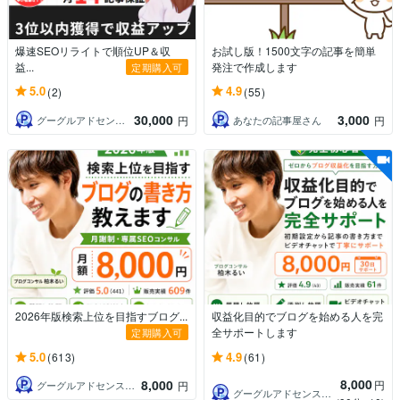
爆速SEOリライトで順位UP＆収
お試し版！1500文字の記事を簡単
益...
発注で作成します
定期購入可
5.0
4.9
(2)
(55)
30,000
3,000
グーグルアドセンス合格サポートドットコム
あなたの記事屋さん
円
円
2026年版検索上位を目指すブログ...
収益化目的でブログを始める人を完
全サポートします
定期購入可
5.0
4.9
(613)
(61)
8,000
8,000
円
グーグルアドセンス合格サポートドットコム
円
グーグルアドセンス合格サポートドットコム