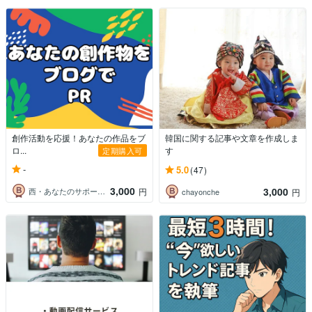
創作活動を応援！あなたの作品をブ
韓国に関する記事や文章を作成しま
ロ...
す
定期購入可
-
5.0
(47)
3,000
3,000
西・あなたのサポーター
円
chayonche
円