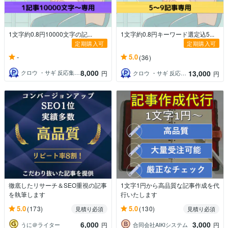
1文字約0.8円10000文字の記...
1文字約0.8円キーワード選定込5...
定期購入可
定期購入可
-
5.0
(36)
8,000
13,000
クロウ ・サギ 反応集動画・記事制作
円
クロウ ・サギ 反応集動画・記事制作
円
徹底したリサーチ＆SEO重視の記事
1文字1円から高品質な記事作成を代
を執筆します
行いたします
5.0
5.0
(173)
(130)
見積り必須
見積り必須
6,000
3,000
うに＠ライター
合同会社AIKIシステム
円
円