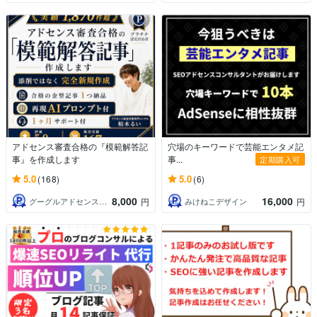
アドセンス審査合格の『模範解答記
穴場のキーワードで芸能エンタメ記
事』を作成します
事...
定期購入可
5.0
5.0
(168)
(6)
8,000
16,000
グーグルアドセンス合格サポートドットコム
みけねこデザイン
円
円