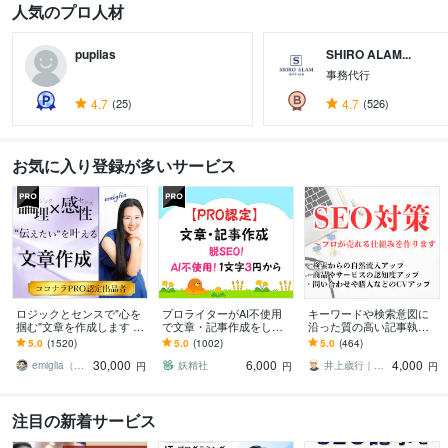
人気のプロ人材
pupilas
SHIRO ALAM...
事務代行
4.7
(25)
4.7
(526)
お気に入り登録が多いサービス
ロジックとセンスで"心を
プロライターがAI不使用
キーワードや検索意図に
掴む"文章を作成します あ
で文章・記事作成をしま
沿った質の高い記事執筆
なたの「実現したい未
す ホームページ、アフィ
します ランキング1位獲得
5.0
(1520)
5.0
(1002)
5.0
(464)
来」を叶えるための渾身
リエイト、ゲーム記事な
済ライター、出版賞受賞
30,000
6,000
4,000
のライティング
ども楽しく執筆中！
ライターが心をこめて
emiglia（エミリア）
妖精社
井上歳行｜SEO対策×Webライティング
円
円
円
注目の新着サービス