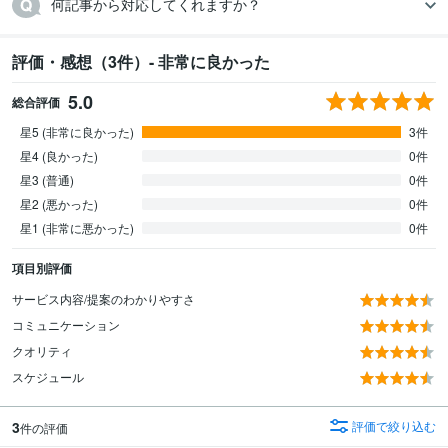
何記事から対応してくれますか？
評価・感想（3件）- 非常に良かった
5.0
総合評価
星5 (非常に良かった)
3件
星4 (良かった)
0件
星3 (普通)
0件
星2 (悪かった)
0件
星1 (非常に悪かった)
0件
項目別評価
サービス内容/提案のわかりやすさ
コミュニケーション
クオリティ
スケジュール
3
評価で絞り込む
件の評価