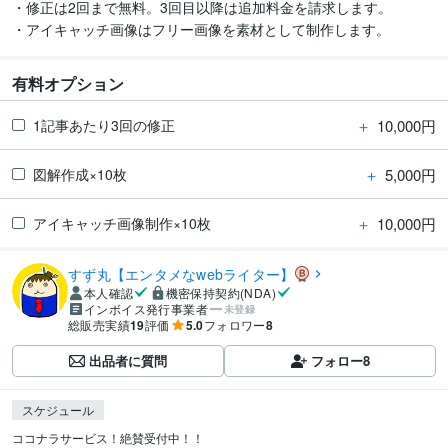
・修正は2回まで無料。3回目以降は追加料金を請求します。

有料オプション
＋
10,000円
1記事あたり3回の修正
＋
5,000円
図解作成×10枚
＋
10,000円
アイキャッチ画像制作×10枚
すず丸【エンタメなwebライター】
本人確認
機密保持契約(NDA)
インボイス発行事業者
未登録
総販売実績
19
評価
5.0
フォロワー
8
出品者に質問
フォロー
8
スケジュール
ココナラサービス！絶賛受付中！！
