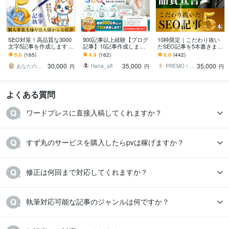
SEO対策！高品質な3000
900記事以上経験【ブログ
10枠限定｜こだわり抜い
文字5記事を作成します プ
記事】10記事作成します
たSEO記事を5本書きます
ロがSEO対策記事を丁寧
7000文字・ワードプレス
WP入稿無料！キーワー
5.0
(165)
4.9
(162)
5.0
(442)
に作成！KW提案やWP入
入稿可！キーワード選
ド、構成、SEO対策も丸
30,000
35,000
35,000
稿も無料！
定・画像全込み
ごとお任せ！
あなたの記事屋さん
Hana_aff
PREMO｜SEO記事＆X運用の専門家
円
円
円
よくある質問
ワードプレスに直接入稿してくれますか？
すず丸のサービスを購入したらpvは稼げますか？
修正は何回まで対応してくれますか？
執筆対応可能な記事のジャンルは何ですか？