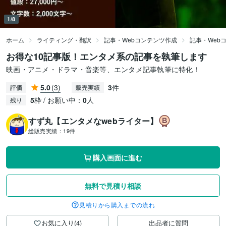
1/8
ホーム
ライティング・翻訳
記事・Webコンテンツ作成
記事・Web
お得な10記事版！エンタメ系の記事を執筆します
映画・アニメ・ドラマ・音楽等、エンタメ記事執筆に特化！
5.0
(3)
3
件
評価
販売実績
5
枠 / お願い中：
0
人
残り
すず丸【エンタメなwebライター】
総販売実績：
19件
購入画面に進む
無料で見積り相談
見積りから購入までの流れ
お気に入り(4)
出品者に質問