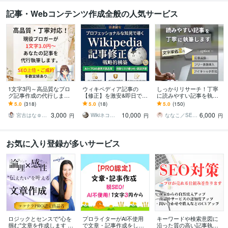
記事・Webコンテンツ作成全般の人気サービス
1文字3円～高品質なブロ
ウィキペディア記事の
しっかりリサーチ！丁寧
グ記事作成の代行します
【修正】を激安&即日でし
に読みやすい記事を執筆
現役ブロガーがあなたの
ます 【最安 】Wikipediaを
します 【SEO】と【読み
5.0
(318)
5.0
(18)
5.0
(150)
「書いてほしい」記事を
強力なSEO•LLMOツール
やすさ】にこだわった記
3,000
10,000
6,000
作成
に
事に仕上げます
宮古はな☺︎ブロガーでライター
Wikiネコ＠ウィキぺディアの専門家
ななこ／SEOライター
円
円
円
お気に入り登録が多いサービス
ロジックとセンスで"心を
プロライターがAI不使用
キーワードや検索意図に
掴む"文章を作成します あ
で文章・記事作成をしま
沿った質の高い記事執筆