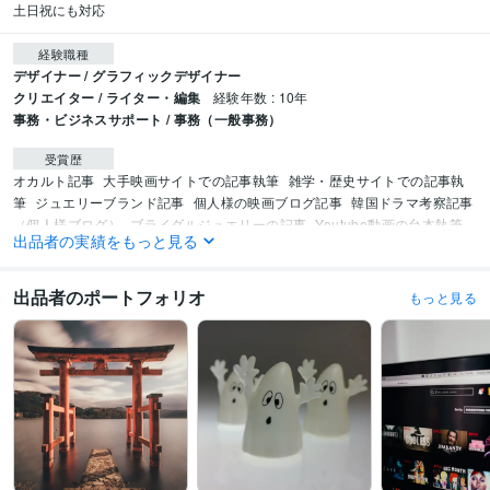
土日祝にも対応
経験職種
デザイナー / グラフィックデザイナー
クリエイター / ライター・編集
経験年数 : 10年
事務・ビジネスサポート / 事務（一般事務）
受賞歴
オカルト記事
大手映画サイトでの記事執筆
雑学・歴史サイトでの記事執
筆
ジュエリーブランド記事
個人様の映画ブログ記事
韓国ドラマ考察記事
（個人様ブログ）
ブライダルジュエリーの記事
Youtube動画の台本執筆
出品者の実績をもっと見る
資格・検定
マイクロソフト オフィス スペシャリスト（MOS）
取得年 : 2011年
出品者のポートフォリオ
もっと見る
色彩検定3級
取得年 : 1998年
ビジネス・クリエイティブツール
WordPress:7年
Excel:20年
Google サイト:20年
Google スプレッドシート:7年
Google ドキュメント:7年
Word:20年
GIMP:5年
Inkscape:1年
Canva:3年
得意分野
ライティング・翻訳
エンタメライティング
ジュエリー関連記事
観光記