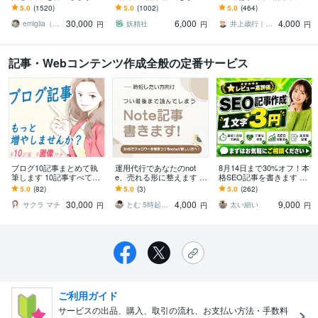
なたの「実現したい未
す ホームページ、アフィ
します ランキング1位獲得
5.0
(1520)
5.0
(1002)
5.0
(464)
来」を叶えるための渾身
リエイト、ゲーム記事な
済ライター、出版賞受賞
30,000
6,000
4,000
のライティング
ども楽しく執筆中！
ライターが心をこめて
emiglia（エミリア）
妖精社
井上歳行｜SEO対策×Webライティング
円
円
円
記事・Webコンテンツ作成全般の定番サービス
ブログ10記事まとめて執
運用代行であなたのnot
8月14日まで30%オフ！本
筆します 10記事すべてに
e、売れる形に整えます 構
格SEO記事を書きます レ
アイキャッチ画像を1枚ず
成・導線・価格設計まで
ビュー高評価5.0！スピー
5.0
(82)
5.0
(3)
5.0
(262)
つ付けてご提供！
サポートします
ディな納品！まとめ割引
30,000
4,000
9,000
あり！
サクラ マチ
とむ 5時起き大学生
太い細い
円
円
円
ご利用ガイド
サービスの出品、購入、取引の流れ、お支払い方法・手数料