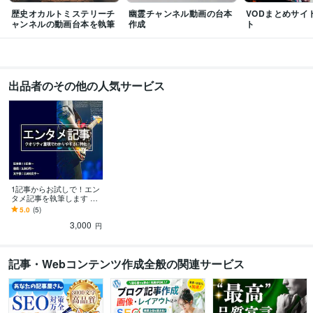
事
歴史オカルトミステリーチ
幽霊チャンネル動画の台本
VODまとめサイ
エンタメ
ジュエリー
観光
ャンネルの動画台本を執筆
作成
ト
デザイン制作
ブログのアイキャッチ画像制作
語学力
英語
日常会話レベル
出品者のその他の人気サービス
1記事からお試しで！エン
タメ記事を執筆します 映
画・アニメ・舞台・音楽
5.0
(5)
と幅広く対応！80万pvの
3,000
実績あり！
円
記事・Webコンテンツ作成全般の関連サービス