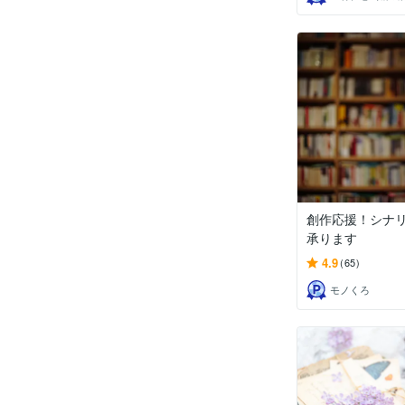
創作応援！シナ
承ります
4.9
(65)
モノくろ