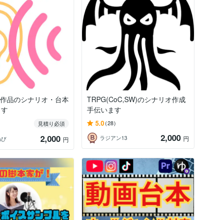
声作品のシナリオ・台本
TRPG(CoC,SW)のシナリオ作成
ます
手伝います
5.0
(28)
見積り必須
2,000
2,000
ラジアン13
円
ねび
円