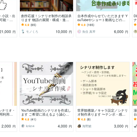
・小説・出
創作応援！シナリオ制作の相談承
台本作成やらせていただきます Y
D
用可能・著
ります 物語の展開・構成・進め
ouTubeやショート動画などの台
ナ
単価でのス
方に迷っている方へ
本相談お気軽に
け
4.9
(65)
4.9
(165)
台
21,000
10,000
6,000
モノくろ
魚住 真琴
円
円
円
シナリオ・
YouTube動画のシナリオを作成し
世界観構築／キャラ設定／シナリ
漫
商用利用可
ます ご希望に添えるよう誠心誠
オ制作承ります 〜テンポ・感
台
書きます！
意努めさせていただきます！
情・世界観。惹き込むシナリオを
o
4.8
(41)
4.8
(8)
執筆します〜
ま
2,000
4,000
3,000
knkn4
海野鯱
円
円
円