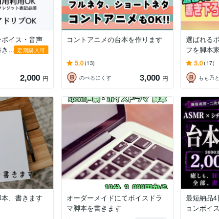
ンボイス・音声
コントアニメの台本を作ります
選ばれる
...
フを脚本
定期購入可
5.0
5.0
(13)
(17)
2,000
3,000
のぺるにくす
もも乃
円
円
脚本、書きます
オーダーメイドにてボイスドラ
最短納品4
マ脚本を書きます
ョンボイス書