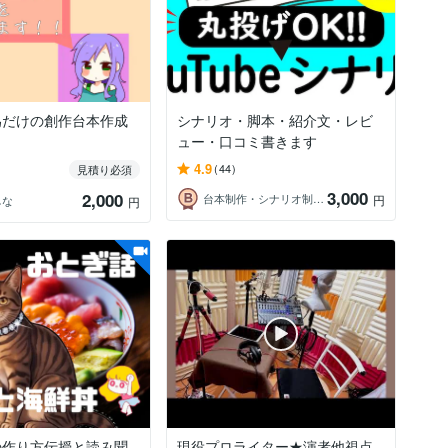
為だけの創作台本作成
シナリオ・脚本・紹介文・レビ
ュー・口コミ書きます
4.9
(44)
見積り必須
3,000
2,000
台本制作・シナリオ制作致します
円
ぃな
円
の作り方伝授と読み聞
現役プロライター★演者他視点