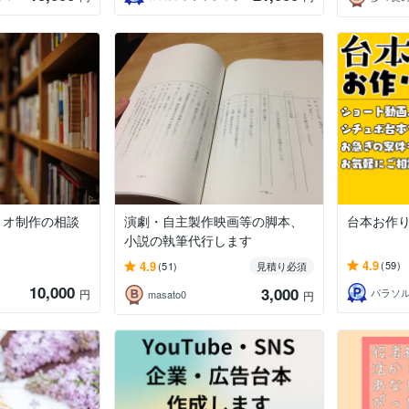
リオ制作の相談
演劇・自主製作映画等の脚本、
台本お作
小説の執筆代行します
4.9
4.9
(59)
(51)
見積り必須
10,000
3,000
パラソ
円
masato0
円