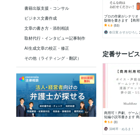
書籍出版支援・コンサル
プロの作家がシナリオ
ビジネス文書作成
版物を書きます 【商
作権放棄】1文字７円
4.9
(53)
文章の書き方・添削相談
トーリー制作
春日寛 かすがひろし
取材代行・インタビュー記事制作
AI生成文章の校正・修正
定番サービス
その他（ライティング・翻訳）
商用可！声劇、ゲーム
短編小説等書きます 
能なシナリオや小説を
5.0
(3)
深崎琴・ぬるま！