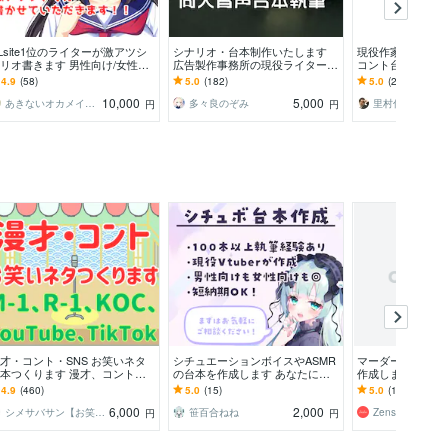
Lsite1位のライターが激アツシ
シナリオ・台本制作いたします
現役作家があなた
リオ書きます 男性向け/女性向
広告製作事務所の現役ライターが
コント台本を書きま
どっちもOK！ゲーム、漫画、
執筆いたします
1、結婚式の余興、
4.9
(58)
5.0
(182)
5.0
(285)
本など
ubeなどなど
10,000
5,000
あきないオカメインコ
多々良のぞみ
円
円
才・コント・SNS お笑いネタ
シチュエーションボイスやASMR
マーダーミステリ
本つくります 漫才、コント、Y
の台本を作成します あなたにぴ
作成します マー
uTube、バズるTikTokネタ書き
ったりのオリジナル台本を書きま
のシナリオを一か
4.9
(460)
5.0
(15)
5.0
(1)
す
す
ます
6,000
2,000
シメサバサン【お笑いネタ作家】
笹百合ねね
Zenshin123
円
円