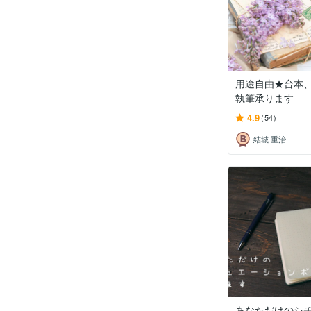
用途自由★台本
執筆承ります
4.9
(54)
結城 重治
あなただけのシ