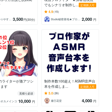
す
でもシナリオ制作し...
定期購入可
4.9
(15)
3,500
2,000
いやさか☆やすらぎの傾聴者
Studio秘密基地★プロ声優＆プロ集団
円
(30分)
円
1位のライターが激アツシ
制作本数100超え！ASMR音声台
きます
本を作成しま...
定期購入可
5.0
(26)
見積り必須
4,000
10,000
逢巳花堂
円
いオカメインコ
円