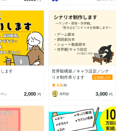
りします
世界観構築／キャラ設定／シナ
リオ制作承ります
定期購入可
4.8
(8)
2,000
3,000
ルマン
海野鯱
円
円