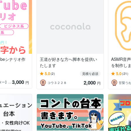
ubeシナリオ作
王道が好きな方へ脚本を提供い
ASMR音
たします
を制作し
5.0
5.0
(2)
見積り必須
(21)
3,000
2,000
【SEOWebライター】深愛―みお―
円
コウ３２２８
甘梨う
円