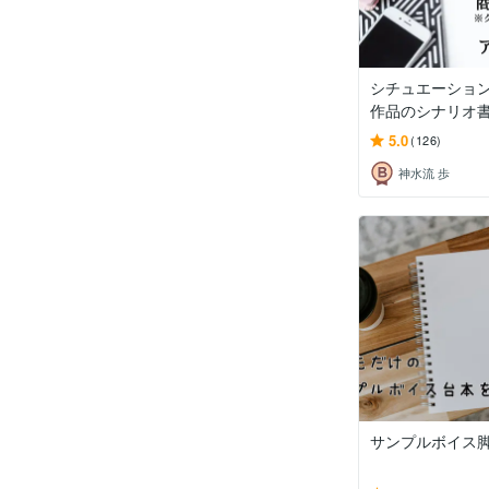
シチュエーショ
作品のシナリオ書き
5.0
(126)
神水流 歩
サンプルボイス