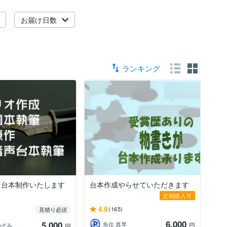
お届け日数
ランキング
・台本制作いたします
台本作成やらせていただきます
定期購入可
4.9
(165)
見積り必須
6,000
5,000
魚住 真琴
円
のぞみ
円