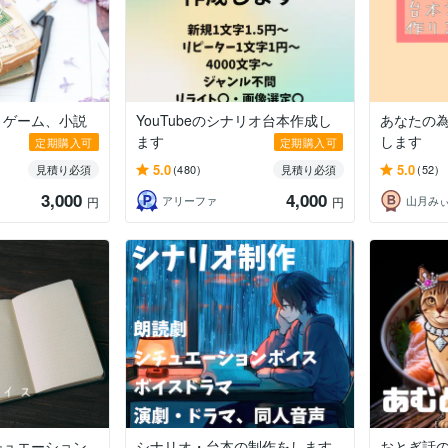
、ゲーム、小説
YouTubeのシナリオ台本作成し
あなたの
ます
します
定期購入可
定期購入可
5.0
5.0
見積り必須
(480)
見積り必須
(52)
3,000
4,000
アリーファ
山月み
円
円
チュエーション
シナリオ・台本の制作をします
おとぎ話