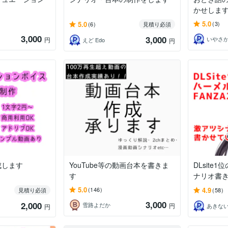
かせしま
5.0
5.0
(3)
(6)
見積り必須
3,000
3,000
円
えど Edo
円
成します
YouTube等の動画台本を書きま
DLsite
す
ナリオ書
5.0
4.9
(146)
見積り必須
(58)
3,000
2,000
雪路よだか
円
あきな
円