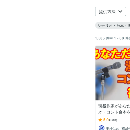
提供方法
シナリオ・台本・
1,585
件中
1 - 60
件
現役作家があな
才・コント台本
5.0
(285)