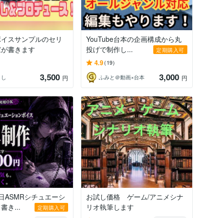
ボイスサンプルのセリ
YouTube台本の企画構成から丸
家が書きます
投げで制作し...
定期購入可
4.9
(19)
3,500
3,000
とし
ふみと＠動画×台本
円
円
日ASMRシチュエーシ
お試し価格 ゲーム/アニメシナ
き...
リオ執筆します
定期購入可