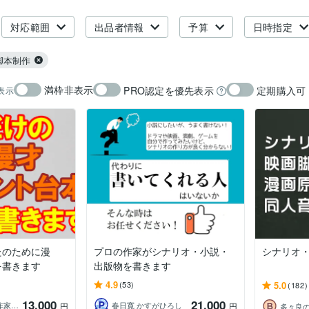
対応範囲
出品者情報
予算
日時指定
脚本制作
満枠非表示
PRO認定を優先表示
定期購入可
表示
たのために漫
プロの作家がシナリオ・小説・
シナリオ
を書きます
出版物を書きます
4.9
5.0
(53)
(182)
13,000
21,000
里村仁志（構成作家・放送作家・漫才作家）
春日寛 かすがひろし
円
円
多々良