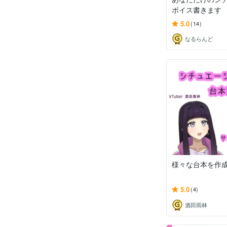
ボイス書きます
5.0
(14)
なるらんど
様々な台本を作
5.0
(4)
酒田雨林