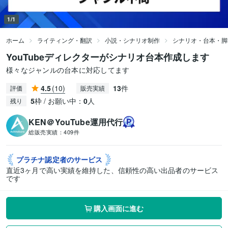
1/1
ホーム
ライティング・翻訳
小説・シナリオ制作
シナリオ・台本・脚
YouTubeディレクターがシナリオ台本作成します
様々なジャンルの台本に対応してます
4.5
(10)
13
件
評価
販売実績
5
枠 / お願い中：
0
人
残り
KEN＠YouTube運用代行
総販売実績：
409件
プラチナ認定者の
サービス
直近3ヶ月で高い実績を維持した、信頼性の高い出品者のサービス
です
購入画面に進む