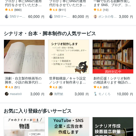
プロが丁寧にSNSの運用
プロが丁寧にSNSの運用
一瞬で伝わる図解作成し
代行をさせていただきま
代行をさせていただきま
ます SNS、ブログ、コン
す Twitter運用代行サービ
す Instagram運用代行サー
テンツに使える図解作り
4.9
(990)
4.9
(911)
5.0
(10)
ス
ビス
ます
60,000
80,000
3,000
SNSマーケティング「かりん」AsoBi
SNSマーケティング「かりん」AsoBi
ポンタの母｜文章＆画像で集客応援
円
円
円
シナリオ・台本・脚本制作の人気サービス
満枠対応中
演劇・自主製作映画等の
世界観構築／キャラ設定
創作応援！シナリオ制作
脚本、小説の執筆代行し
／シナリオ制作承ります
の相談承ります 物語の展
ます 内容等の希望、演目
〜テンポ・感情・世界
開・構成・進め方に迷っ
4.9
(51)
4.8
(8)
4.9
(65)
時間や納期など柔軟に相
観。惹き込むシナリオを
ている方へ
3,000
3,000
10,000
談応じます。
執筆します〜
masato0
海野鯱
モノくろ
円
円
円
お気に入り登録が多いサービス