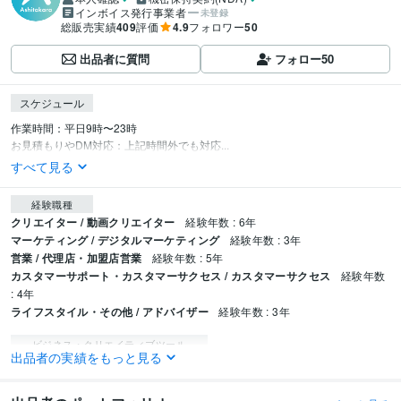
インボイス発行事業者
未登録
総販売実績
409
評価
4.9
フォロワー
50
出品者に質問
フォロー
50
スケジュール
作業時間：平日9時〜23時 

お見積もりやDM対応：上記時間外でも対応...
すべて見る
経験職種
クリエイター / 動画クリエイター
経験年数 : 6年
マーケティング / デジタルマーケティング
経験年数 : 3年
営業 / 代理店・加盟店営業
経験年数 : 5年
カスタマーサポート・カスタマーサクセス / カスタマーサクセス
経験年数
: 4年
ライフスタイル・その他 / アドバイザー
経験年数 : 3年
ビジネス・クリエイティブツール
出品者の実績をもっと見る
Adobe Premiere Pro:6年
ゆっくりMovieMaker:3年
得意分野