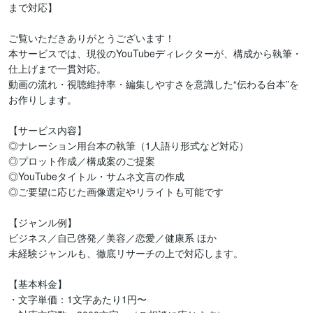
まで対応】

ご覧いただきありがとうございます！

本サービスでは、現役のYouTubeディレクターが、構成から執筆・
仕上げまで一貫対応。

動画の流れ・視聴維持率・編集しやすさを意識した“伝わる台本”を
お作りします。

【サービス内容】

◎ナレーション用台本の執筆（1人語り形式など対応）

◎プロット作成／構成案のご提案

◎YouTubeタイトル・サムネ文言の作成

◎ご要望に応じた画像選定やリライトも可能です

【ジャンル例】

ビジネス／自己啓発／美容／恋愛／健康系 ほか

未経験ジャンルも、徹底リサーチの上で対応します。

【基本料金】

・文字単価：1文字あたり1円〜
