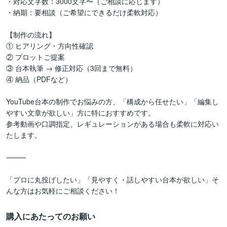
・対応文字数：3000文字〜（ご相談に応じます）

・納期：要相談（ご希望にできるだけ柔軟対応）

【制作の流れ】

① ヒアリング・方向性確認

② プロットご提案

③ 台本執筆 → 修正対応（3回まで無料）

④ 納品（PDFなど）

YouTube台本の制作でお悩みの方、「構成から任せたい」「編集し
やすい文章が欲しい」方に特におすすめです。

参考動画や口調指定、レギュレーションがある場合も柔軟に対応い
たします。

⸻

「プロに丸投げしたい」「見やすく・話しやすい台本が欲しい」そ
んな方はお気軽にご相談ください！
購入にあたってのお願い