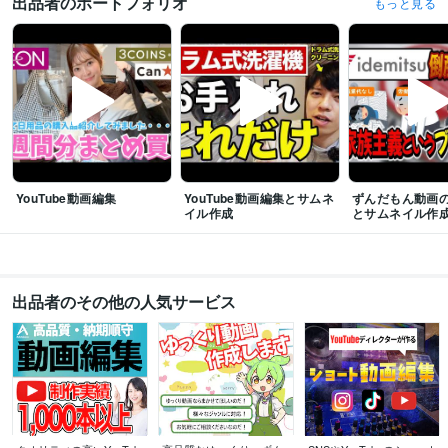
出品者のポートフォリオ
もっと見る
動画編集・映像制作
youtubeやショート動画の編集
サムネイル制作
YouTube
動画編集
動画制作
SNS
商品紹介
ビジネス
仕事
運用代行
SNS運用代行
PR
語学力
英語
日常会話レベル
YouTube動画編集
YouTube動画編集とサムネ
ずんだもん動画
イル作成
とサムネイル作
出品者のその他の人気サービス