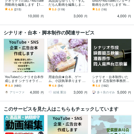
クオリティの高いYouTube
高品質なゆっくり・ずん
SNSやYouTubeのショート
用動画を編集します 【10,
だもん動画を編集します
動画をお作りします YouT
000円でクオリティの高い
丸投げ歓迎！視聴者を飽
ubeディレクターがクオリ
4.9
(215)
5.0
(119)
5.0
(16)
動画】作成します！
きさせない高品質な動画
ティ・納期重視で作成し
10,000
3,000
4,000
を制作します
ます
円
円
円
シナリオ・台本・脚本制作の関連サービス
YouTubeのシナリオ台本作
用途自由★台本、ゲー
シナリオ・台本制作いた
成します シナリオライタ
ム、小説執筆承ります 執
します 広告製作事務所の
ーがゆっくり・2chなど幅
筆歴9年、実務経験ありの
現役ライターが執筆いた
5.0
(480)
4.9
(54)
5.0
(182)
広く対応します
シナリオライターが対応
します
4,000
3,000
5,000
致します。
アリーファ
結城 重治
多々良のぞみ
円
円
円
このサービスを見た人はこちらもチェックしています