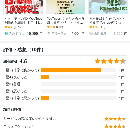
クオリティの高いYouTube
YouTubeのシナリオ台本作
台本作成やらせていただ
用動画を編集します 【10,
成します シナリオライタ
きます YouTubeやショー
000円でクオリティの高い
ーがゆっくり・2chなど幅
ト動画などの台本相談お
4.9
(215)
5.0
(480)
4.9
(165)
動画】作成します！
広く対応します
気軽に
10,000
4,000
6,000
KEN＠YouTube運用代行
アリーファ
魚住 真琴
円
円
円
評価・感想（10件）
4.5
総合評価
星5 (非常に良かった)
8件
星4 (良かった)
1件
星3 (普通)
0件
星2 (悪かった)
0件
星1 (非常に悪かった)
1件
項目別評価
サービス内容/提案のわかりやすさ
コミュニケーション