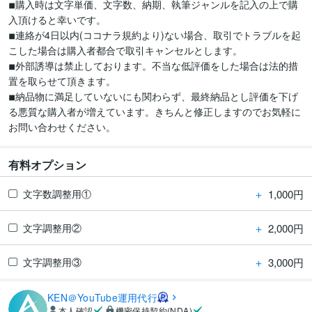
◾︎購入時は文字単価、文字数、納期、執筆ジャンルを記入の上で購
入頂けると幸いです。

◾︎連絡が4日以内(ココナラ規約より)ない場合、取引でトラブルを起
こした場合は購入者都合で取引キャンセルとします。

◾︎外部誘導は禁止しております。不当な低評価をした場合は法的措
置を取らせて頂きます。

◾︎納品物に満足していないにも関わらず、最終納品とし評価を下げ
る悪質な購入者が増えています。きちんと修正しますのでお気軽に
お問い合わせください。
有料オプション
＋
1,000円
文字数調整用①
＋
2,000円
文字調整用②
＋
3,000円
文字調整用③
KEN＠YouTube運用代行
本人確認
機密保持契約(NDA)