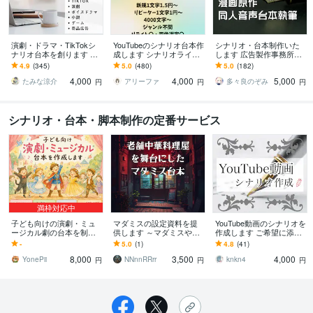
演劇・ドラマ・TikTokシ
YouTubeのシナリオ台本作
シナリオ・台本制作いた
ナリオ台本を創ります 実
成します シナリオライタ
します 広告製作事務所の
績400件超 youtube・Insta
ーがゆっくり・2chなど幅
現役ライターが執筆いた
4.9
(345)
5.0
(480)
5.0
(182)
gram・ショート
広く対応します
します
4,000
4,000
5,000
たみな涼介
アリーファ
多々良のぞみ
円
円
円
シナリオ・台本・脚本制作の定番サービス
満枠対応中
子ども向けの演劇・ミュ
マダミスの設定資料を提
YouTube動画のシナリオを
ージカル劇の台本を制作
供します ～マダミスや小
作成します ご希望に添え
します ★発表会などの台
説、劇などの設定にお使
るよう誠心誠意努めさせ
-
5.0
(1)
4.8
(41)
本作成の悩み、解消しま
いください～
ていただきます！
8,000
3,500
4,000
す！
YonePii
NNnnRRrr
knkn4
円
円
円