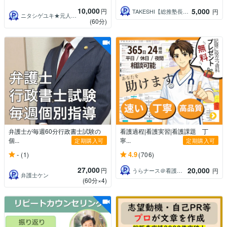
10,000
5,000
円
TAKESHI【総推塾長・元高校教員】
円
ニタシゲユキ★元人事部長の就活・転職支援
(60分)
弁護士が毎週60分行政書士試験の
看護過程|看護実習|看護課題 丁
個...
寧...
定期購入可
定期購入可
-
4.9
(1)
(706)
27,000
20,000
円
うらナース＠看護過程の達人
円
弁護士ケン
(60分×4)