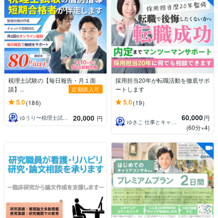
税理士試験の【毎日報告・月１面
採用担当20年が転職活動を徹底サポ
談】...
ートします
定期購入可
5.0
5.0
(186)
(19)
60,000
20,000
円
ゆうり〜税理士試験最短合格【1年10ヶ月
円
ゆきこ 仕事とキャリアの先生
(60分×4)