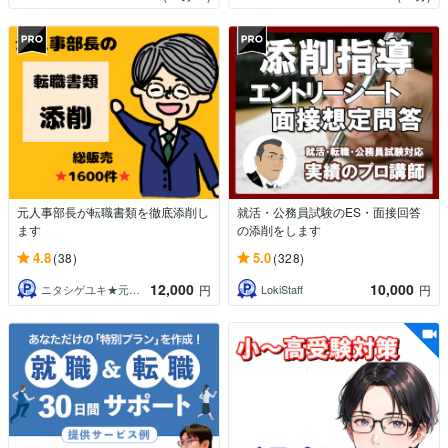
元人事部長が転職書類を徹底添削し
就活・公務員試験のES・面接回答
ます
の添削をします
4.8
5.0
(38)
(328)
12,000
10,000
ニタシゲユキ★元人事部長の就活・転職支援
LokiStaff
円
円