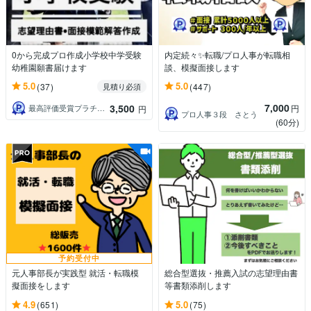
0から完成プロ作成小学校中学受験
内定続々✨転職/プロ人事が転職相
幼稚園願書届けます
談、模擬面接します
5.0
5.0
(37)
(447)
見積り必須
7,000
3,500
円
最高評価受賞プラチナランクライター桜
円
プロ人事３段 さとう
(60分)
予約受付中
元人事部長が実践型 就活・転職模
総合型選抜・推薦入試の志望理由書
擬面接をします
等書類添削します
4.9
5.0
(651)
(75)