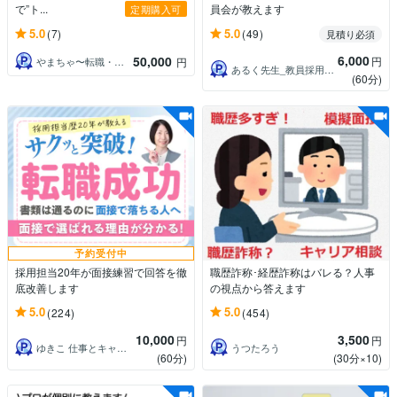
で”ト...
員会が教えます
定期購入可
5.0
5.0
(7)
(49)
見積り必須
6,000
50,000
円
やまちゃ〜転職・就職支援〜
円
あるく先生_教員採用試験・公務員試験対策
(60分)
予約受付中
採用担当20年が面接練習で回答を徹
職歴詐称･経歴詐称はバレる？人事
底改善します
の視点から答えます
5.0
5.0
(224)
(454)
10,000
3,500
円
円
ゆきこ 仕事とキャリアの先生
うつたろう
(60分)
(30分×10)