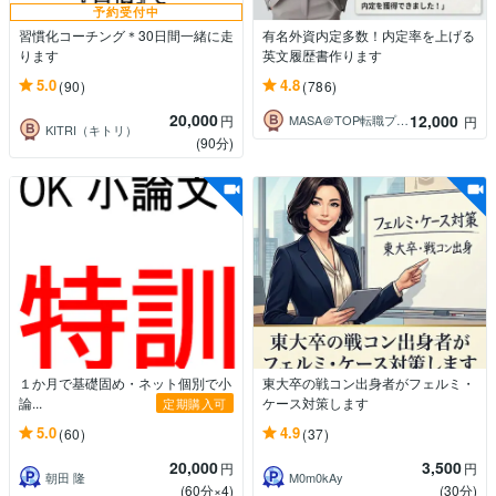
予約受付中
習慣化コーチング＊30日間一緒に走
有名外資内定多数！内定率を上げる
ります
英文履歴書作ります
5.0
4.8
(90)
(786)
20,000
12,000
円
MASA＠TOP転職プロフェッショナル
円
KITRI（キトリ）
(90分)
１か月で基礎固め・ネット個別で小
東大卒の戦コン出身者がフェルミ・
論...
ケース対策します
定期購入可
5.0
4.9
(60)
(37)
20,000
3,500
円
円
朝田 隆
M0m0kAy
(60分×4)
(30分)