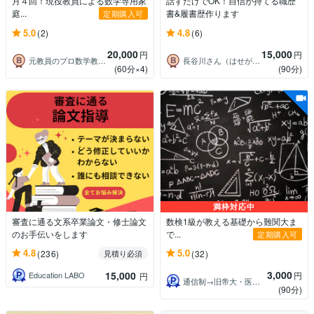
月４回！現役教員による数学専用家
話すだけでOK！自信が持てる職歴
庭...
書&履書歴作ります
定期購入可
5.0
4.8
(2)
(6)
20,000
15,000
円
円
元教員のプロ数学教師エリ先生
長谷川さん（はせがわさん）
(60分×4)
(90分)
満枠対応中
審査に通る文系卒業論文・修士論文
数検1級が教える基礎から難関大ま
のお手伝いをします
で...
定期購入可
4.8
5.0
(236)
(32)
見積り必須
3,000
15,000
円
Education LABO
円
通信制→旧帝大・医学部逆転合格講師KOU
(90分)