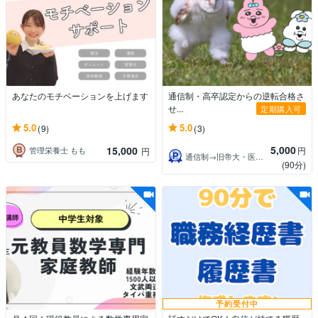
あなたのモチベーションを上げます
通信制・高卒認定からの逆転合格さ
せ...
定期購入可
5.0
5.0
(9)
(3)
5,000
15,000
円
管理栄養士 もも
円
通信制→旧帝大・医学部逆転合格講師KOU
(90分)
予約受付中