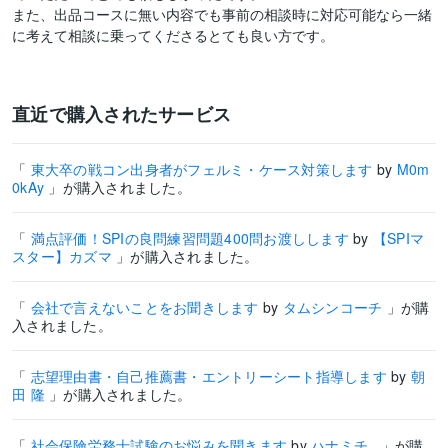
また、出品コースに無い内容でも事前の相談時に対応可能なら一緒
に考えて相談に乗ってくださるとても良い方です。
直近で購入されたサービス
「
東大卒の戦コン出身者がフェルミ・ケース対策します
by
M0m
0kAy
」が購入されました。
「
満点評価！SPIの良問練習問題400問お渡しします
by
【SPIマ
スター】カズマ
」が購入されました。
「
会社で言えないことをお聞きします
by
タムシンコーチ
」が購
入されました。
「
志望理由書・自己推薦書・エントリーシート指導します
by
朝
田 隆
」が購入されました。
「
社会保険労務士試験のお悩みを聞きます
by
ハナミチ_
」が購