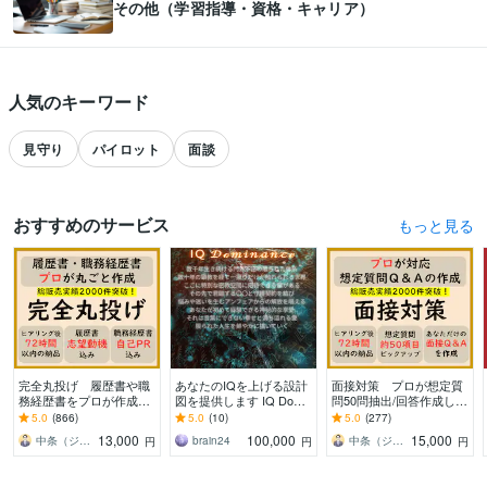
その他（学習指導・資格・キャリア）
人気のキーワード
見守り
パイロット
面談
おすすめのサービス
おすすめのサービスをもっと見る
すべて見る
完全丸投げ 履歴書や職
あなたのIQを上げる設計
面接対策 プロが想定質
務経歴書をプロが作成し
図を提供します IQ Domin
問50問抽出/回答作成しま
ます ゼロから作成代行/
ance 圧倒的なアップグレ
す 回答ポイント解説/ア
5.0
(866)
5.0
(10)
5.0
(277)
ポイント解説付 総販売
ードで人生変革
ドバイス付 総販売実績
13,000
100,000
15,000
中条（ジョインキャリアオフィス）
brain24
中条（ジョインキャリアオフィス）
円
円
円
実績2000件突破
2000件突破