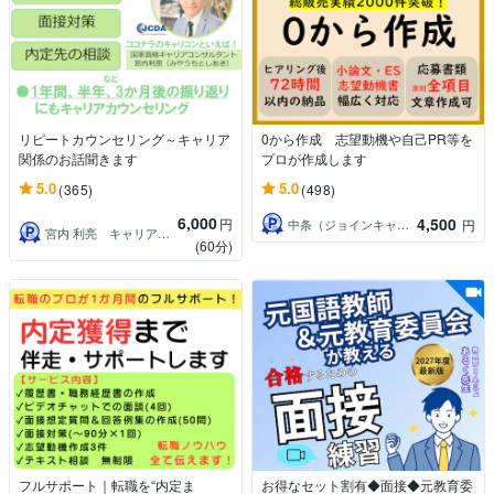
リピートカウンセリング～キャリア
0から作成 志望動機や自己PR等を
関係のお話聞きます
プロが作成します
5.0
5.0
(365)
(498)
6,000
4,500
円
中条（ジョインキャリアオフィス）
円
宮内 利亮 キャリアコンサルタント
(60分)
フルサポート｜転職を“内定ま
お得なセット割有◆面接◆元教育委