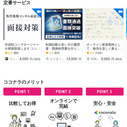
定番サービス
外資戦コンマネージャー
転職回数が多い方の履歴
オンライン家庭教師とし
が模擬面接します コンサ
書・職務経歴書を作りま
て、勉強を楽しく教えま
ルケース面接対策@外資
す 採用目線で再構築｜通
す 大人でも学生でも！東
5.0
(86)
4.9
(63)
5.0
(124)
戦コンマネージャー＆面
過率UP｜最短3日納品
北大工学部卒が勉強をサ
4,000
12,000
5,000
コンサルぴえろ
とうま｜書類通過率を上げる転職サポート
Kubota08
円
/30分
円
円
/60分
接官
ポートします
ココナラのメリット
オンラインで
比較してお得
安心・安全
完結