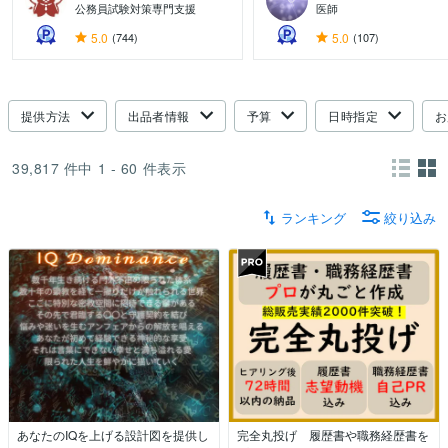
公務員試験対策専門支援
医師
5.0
(744)
5.0
(107)
提供方法
出品者情報
予算
日時指定
お
39,817
件中
1 - 60
件表示
ランキング
絞り込み
あなたのIQを上げる設計図を提供し
完全丸投げ 履歴書や職務経歴書を