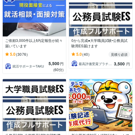
ご依頼3,000件以上❗内定報告が続々
0から完成●大学職員試験•公務員試
届いています
験用ES届けます
5.0
5.0
(3076)
(40)
見積り必須
5,500
3,500
円
最高評価受賞プラチナランクライター桜
円
就活サポーターTAKU
(60分)