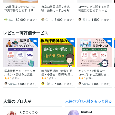
120日間 あなたの人生に
東京都教員採用２次試
コーチングに関する事前
本気で伴走します 【リピ
験 面接カードから対策
相談に応じます サービス
ーター様限定】人生アッ
します あなた専用の想定
購入前の事前相談専用-ビ
プデート120日パス
質問10問を作成、30分の
デオチャット対応
80,000
5,000
1,500
お悩みアテンダント橘美和（タチバナミワ）
〇 カズ 〇
梶｜Gallup認定ストレングスコーチ
円
/60分
円
/60分
円
/60分
模擬面接で直前対策
レビュー高評価サービス
国家資格キャリアコンサ
教員採用試験（教採）面
キャリコン2級技能士
ルタント実技をご支援し
接・小論文・ES等対策し
ロープレをご支援します
ます 【50分】2級技能士
ます ✨場面指導･集団討
【50分】お試し／調整に
5.0
(272)
5.0
(771)
5.0
(179)
から本質を学び、出来る
論・模擬授業・指導案・
ぴったりのショート版で
4,000
5,500
4,000
Career Number／2級技能士
【法人】教員採用試験対策の合同会社ユウ
Career Number／2級技能士
円
/50分
円
/50分
円
/50分
を伸ばす／増やす
教養・願書なども❗️
す！
人気のプロ人材
人気のプロ人材をもっと見る
くまころころ
brain24