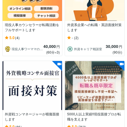
現役人事カウンセラーが転職活動を
外資系企業への転職・英語面接対策
フルサポートします
します
5.0
-
(4)
(2)
40,000
30,000
円
円
現役人事ワーママのキャリア相談室
外資キャリア相談室
(60分×3)
(90分)
外資戦コンマネージャーが模擬面接
5000人以上実績‼️現役面接プロが転
します
職を支えます
5.0
5.0
(86)
(763)