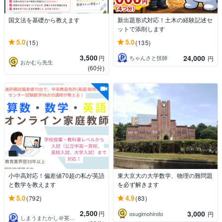
国文法を基礎から教えます
新出題形式対応！土木の経験記述セ
ットで添削します
5.0
5.0
(15)
(135)
3,500
24,000
円
ちゃんさと技師
円
おかむら先生
(60分)
小中高対応！偏差値70超の私が英語
東大京大の大学数学、物理の難問題
と数学を教えます
を必ず解きます
5.0
4.9
(792)
(83)
2,500
3,000
円
osugimohiroto
円
しまうまたかし＠英語数学成績UPメソッド