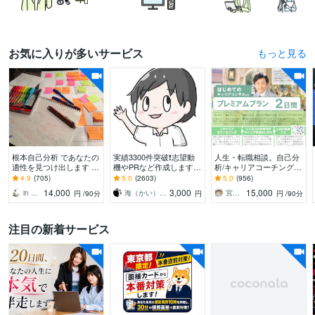
お気に入りが多いサービス
お気に入りが多いサービスをもっと見る
根本自己分析 であなたの
実績3300件突破❗️志望動
人生・転職相談。自己分
適性を見つけ出します 就
機やPRなど作成します
析/キャリアコーチングし
職・転職でお悩みの方、
【多くの書類通過＆内定
ます カウンセリング＆や
4.9
(705)
5.0
(2603)
5.0
(956)
自分自身をもっと知りた
実績】転職・就職活動の
りたいこと言語化方法解
14,000
3,000
15,000
in Myself
海（かい）＠応募書類のプロフェッショナル
宮内 利亮 キャリアコンサルタント
円
/90分
円
円
/90分
い方へ
「核」を提供
説＆自己探索ナビ納品
注目の新着サービス