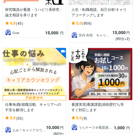
研究職員が看護・リハビリ系研究・
人生・転職相談。自己分析/キャリ
論文相談を承ります
アコーチングします
4.9
5.0
(45)
(956)
15,000
15,000
円
Gow
円
宮内 利亮 キャリアコンサルタント
(90分×2)
予約受付中
仕事/転職/就職活動、キャリアへの
看護実習|看護課題|添削壁打ち等
不安を解消します
すぐ対応します
5.0
5.0
(53)
(9)
10,000
1,000
円
うらナース＠看護過程の達人
円
えみ＊キャリアカウンセラー＊
(60分)