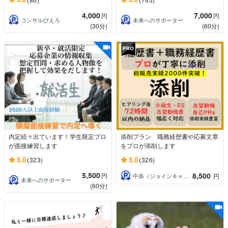
4,000
7,000
円
円
コンサルぴえろ
未来へのサポーター
(30分)
(60分)
内定続々出ています！学生限定プロ
添削プラン 職務経歴書や応募文章
が面接練習します
をプロが添削します
5.0
5.0
(323)
(326)
5,500
8,500
円
中条（ジョインキャリアオフィス）
円
未来へのサポーター
(60分)