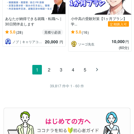
あなたが納得できる就職・転職へ｜
小中高の受験対策【1ヶ月プラン】
30日間伴走します
学...
定期購入可
5.0
5.0
(28)
(16)
見積り必須
10,000
20,000
円
ノブ｜キャリアコンサルタント×人事
円
ソーゴ先生
(60分)
1
2
3
4
5
39,817
件中
1 - 60
件