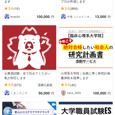
ます
プロが作成します
5.0
5.0
(10)
(866)
100,000
13,000
brain24
中条（ジョインキャリアオフィス）
円
円
公務員試験、全て任せてください
心理系大学院｜合格に導く研究計画
私が対応します
書添削＆指導します
5.0
5.0
(570)
(45)
見積り必須
50,000
100,000
くまころころ
nana_2020
円
円