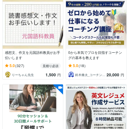
感想文、作文を元国語科教員がお手
0から本気でプロを目指すコーチン
伝いします
グの基本を教えます
5.0
5.0
(327)
(18)
見積り必須
1,500
20,000
りーちゃん先生
鈴木脩太_コーチング＆集客コンサルタント
円
円