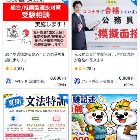
総合型選抜対策始めたい方の受験相
元公務員専門学校講師、現プロ講師
談に乗ります
が合格へ導きます
5.0
5.0
(68)
(284)
8,000
8,000
円
円
TAKESHI【総推塾長・元高校教員】
アオイ先生 ／公務員対策現役プロ講師
(50分)
(60分)