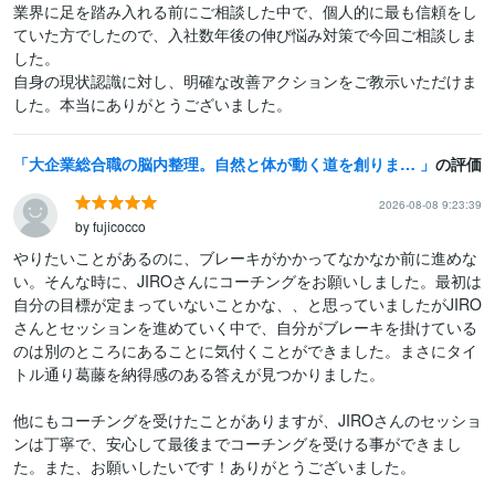
業界に足を踏み入れる前にご相談した中で、個人的に最も信頼をし
ていた方でしたので、入社数年後の伸び悩み対策で今回ご相談しま
した。

自身の現状認識に対し、明確な改善アクションをご教示いただけま
した。本当にありがとうございました。
大企業総合職の脳内整理。自然と体が動く道を創ります 葛藤を納得感に変える。JTC実務×専門技術で思考のバグを解除
の評価
2026-08-08 9:23:39
by fujicocco
やりたいことがあるのに、ブレーキがかかってなかなか前に進めな
い。そんな時に、JIROさんにコーチングをお願いしました。最初は
自分の目標が定まっていないことかな、、と思っていましたがJIRO
さんとセッションを進めていく中で、自分がブレーキを掛けている
のは別のところにあることに気付くことができました。まさにタイ
トル通り葛藤を納得感のある答えが見つかりました。

他にもコーチングを受けたことがありますが、JIROさんのセッショ
ンは丁寧で、安心して最後までコーチングを受ける事ができまし
た。また、お願いしたいです！ありがとうございました。