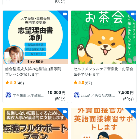
(60分)
総合型選抜入試の志望理由書添削・
セルフメンタルケア習慣化！お茶会
プレゼン対策します
気分で話せます
5.0
5.0
(46)
(67)
10,000
7,500
円
円
マキ先生 大学受験指導歴26年プロ講師
たぬき／あなたの味方につきます
(50分)
(60分)