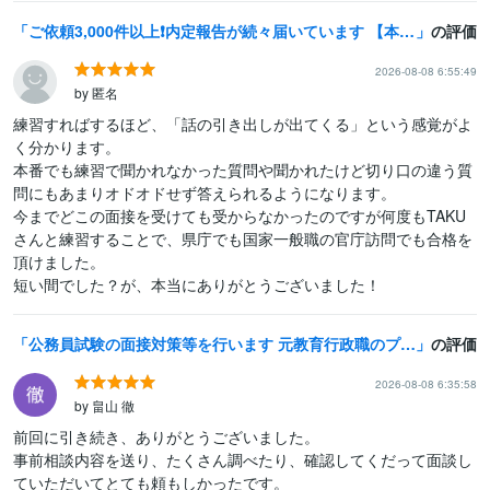
ご依頼3,000件以上❗内定報告が続々届いています 【本番を想定した模擬面接】公務員試験、新卒・経験者採用対応
の評価
2026-08-08 6:55:49
by 匿名
練習すればするほど、「話の引き出しが出てくる」という感覚がよ
く分かります。

本番でも練習で聞かれなかった質問や聞かれたけど切り口の違う質
問にもあまりオドオドせず答えられるようになります。

今までどこの面接を受けても受からなかったのですが何度もTAKU
さんと練習することで、県庁でも国家一般職の官庁訪問でも合格を
頂けました。

短い間でした？が、本当にありがとうございました！
公務員試験の面接対策等を行います 元教育行政職のプロが面接指導や試験対策などを行います！
の評価
2026-08-08 6:35:58
by 畠山 徹
前回に引き続き、ありがとうございました。

事前相談内容を送り、たくさん調べたり、確認してくだって面談し
ていただいてとても頼もしかったです。
