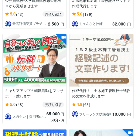
公務員試験•大学職員試験志望動機
新出題形式対応！経験記述セットで
０から完成させます
作成代行します
5.0
5.0
(43)
(139)
見積り必須
2,500
32,000
最高評価受賞プラチナランクライター桜
ちゃんさと技師
円
円
キャリアアップの転職活動をフルサ
作成代行！ 土木施工管理技士試験
ポート致します
の文章を作成します
5.0
4.9
(48)
(63)
見積り必須
65,000
10,000
円
フリーランス技術者K
円
スガケン｜採用者の心をがっちり掴む転職術
(60分×8)