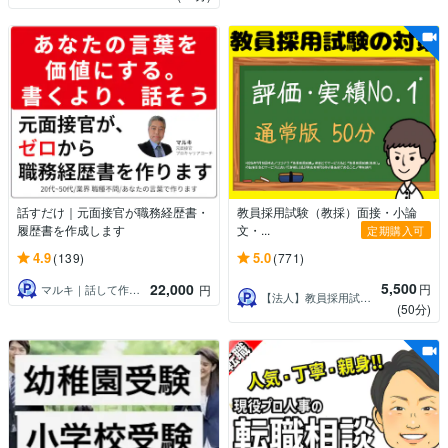
話すだけ｜元面接官が職務経歴書・
教員採用試験（教採）面接・小論
履歴書を作成します
文・...
定期購入可
4.9
5.0
(139)
(771)
5,500
22,000
円
マルキ｜話して作る職務経歴書｜ストキャリ
円
【法人】教員採用試験対策の合同会社ユウ
(50分)