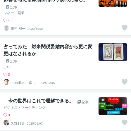
記事
マネー・副業
4
川初 刚一
2023/10/31
占ってみた 対米関税妥結内容から更に変
更はなされるか
記事
占い
3
hrperficio（南仙
2025/08/07
台の父）
今の世界はこれで理解できる。
記事
ビジネス・マーケティング
3
久野利英
2025/05/07