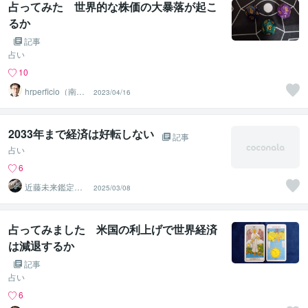
占ってみた 世界的な株価の大暴落が起こ
るか
記事
占い
10
hrperficio（南仙
2023/04/16
台の父）
2033年まで経済は好転しない
記事
占い
6
近藤未来鑑定
2025/03/08
近藤 光 【移転
済】
占ってみました 米国の利上げで世界経済
は減退するか
記事
占い
6