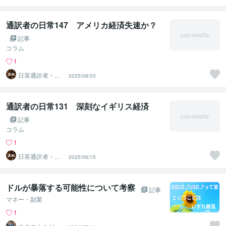
通訳者の日常147 アメリカ経済失速か？
記事
コラム
1
日英通訳者・ま
2025/08/03
め 通訳式トレ
ーニング開始
通訳者の日常131 深刻なイギリス経済
記事
コラム
1
日英通訳者・ま
2025/06/15
め 通訳式トレ
ーニング開始
ドルが暴落する可能性について考察
記事
マネー・副業
1