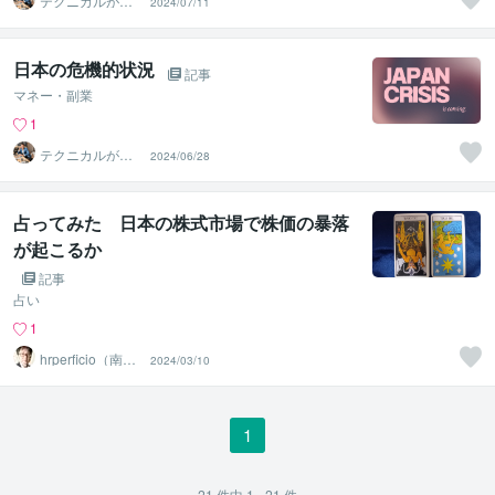
テクニカルが最
2024/07/11
強と思う専業ト
レーダー
日本の危機的状況
記事
マネー・副業
1
テクニカルが最
2024/06/28
強と思う専業ト
レーダー
占ってみた 日本の株式市場で株価の暴落
が起こるか
記事
占い
1
hrperficio（南仙
2024/03/10
台の父）
1
21
件中
1 - 21
件