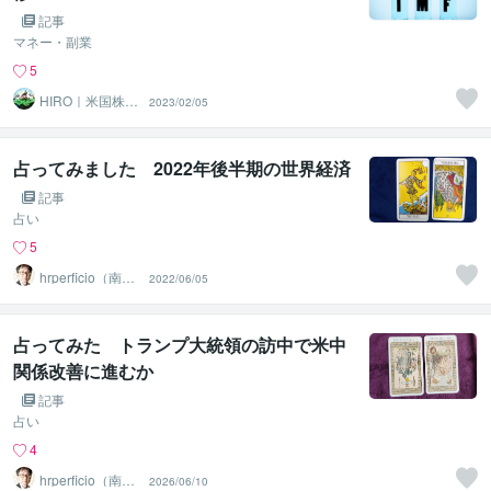
記事
マネー・副業
5
HIRO｜米国株×
2023/02/05
兼業トレーダー
占ってみました 2022年後半期の世界経済
記事
占い
5
hrperficio（南仙
2022/06/05
台の父）
占ってみた トランプ大統領の訪中で米中
関係改善に進むか
記事
占い
4
hrperficio（南仙
2026/06/10