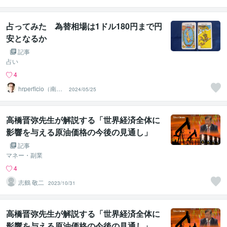
台の父）
占ってみた 為替相場は1ドル180円まで円
安となるか
記事
占い
4
hrperficio（南仙
2024/05/25
台の父）
高橋晋弥先生が解説する「世界経済全体に
影響を与える原油価格の今後の見通し」
記事
マネー・副業
4
志鶴 敬二
2023/10/31
高橋晋弥先生が解説する「世界経済全体に
影響を与える原油価格の今後の見通し」