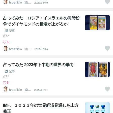
hrperficio（南仙
2022/06/19
台の父）
占ってみた ロシア・イスラエルの同時紛
争でダイヤモンドの相場が上がるか
記事
占い
5
hrperficio（南仙
2023/10/28
台の父）
占ってみた 2023年下半期の世界の動向
記事
占い
5
hrperficio（南仙
2023/07/01
台の父）
IMF、２０２３年の世界経済見通しを上方
修正