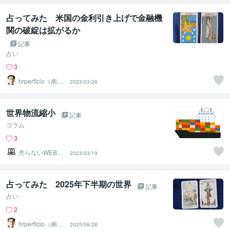
占ってみた 米国の金利引き上げで金融機
関の破綻は拡がるか
記事
占い
3
hrperficio（南仙
2023/03/26
台の父）
世界物流縮小
記事
コラム
3
売らないWEB不
2023/03/19
動産
占ってみた 2025年下半期の世界
記事
占い
2
hrperficio（南仙
2025/06/28
台の父）