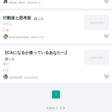
brave_story
2023/05/13
行動派と思考派
記事
コラム
5
EmiLebonheur
2022/11/07
【CAになるか迷っているあなたへ】
記事
学び
1
sunrise25
2025/06/23
1
5
件中
1 - 5
件