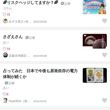
🌈リスクヘッジしてますか？🌈
記事
コラム
15
あずま貴之⭐幸せ
2025/09/08
自分軸の生き方
育成コーチ
さざえさん
記事
占い
14
近藤未来鑑定
2023/05/28
近藤 光 【移転
済】
占ってみた 日本で今後も原発依存の電力
体制が続くか
記事
占い
6
hrperficio（南仙
2024/09/22
台の父）